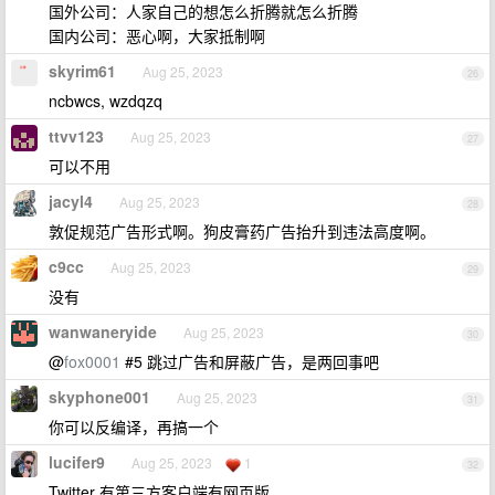
国外公司：人家自己的想怎么折腾就怎么折腾
国内公司：恶心啊，大家抵制啊
skyrim61
Aug 25, 2023
26
ncbwcs, wzdqzq
ttvv123
Aug 25, 2023
27
可以不用
jacyl4
Aug 25, 2023
28
敦促规范广告形式啊。狗皮膏药广告抬升到违法高度啊。
c9cc
Aug 25, 2023
29
没有
wanwaneryide
Aug 25, 2023
30
@
fox0001
#5 跳过广告和屏蔽广告，是两回事吧
skyphone001
Aug 25, 2023
31
你可以反编译，再搞一个
lucifer9
Aug 25, 2023
1
32
Twitter 有第三方客户端有网页版