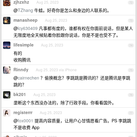
zjhzxhz
Aug 25, 2023
72
@
TZhang
牛蛙。好奇你是怎么和身边的人联系的。
manasheep
Aug 25, 2023
73
@
lcy630409
凡事都有度的，谁都有权在你面前说话，但是某人
无限度地全天候贴着你脸跟你说话，你是不是也受不了。
lifesimple
Aug 25, 2023
74
有的
收购腾讯
Rinndy
Aug 25, 2023 via iPhone
75
@
cairnechen
？偷换概念？李跳跳是腾讯的？还是腾讯是李跳
跳的？
bk201
Aug 25, 2023
76
垄断这个东西没办法的，除了行政手段。你看看国外。
registerrr
Aug 25, 2023
77
@
fox0001
提高内容质量，让用户心甘情愿看广告。PS 李跳跳
不是收费 App