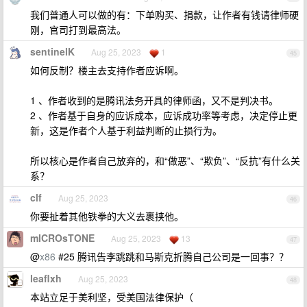
我们普通人可以做的有：下单购买、捐款，让作者有钱请律师硬
刚，官司打到最高法。
sentinelK
Aug 25, 2023
1
45
如何反制？楼主去支持作者应诉啊。
1 、作者收到的是腾讯法务开具的律师函，又不是判决书。
2 、作者基于自身的应诉成本，应诉成功率等考虑，决定停止更
新，这是作者个人基于利益判断的止损行为。
所以核心是作者自己放弃的，和“做恶”、“欺负”、“反抗”有什么关
系？
clf
Aug 25, 2023
46
你要扯着其他铁拳的大义去裹挟他。
mICROsTONE
Aug 25, 2023
13
47
@
x86
#25 腾讯告李跳跳和马斯克折腾自己公司是一回事？？
leaflxh
Aug 25, 2023
48
本站立足于美利坚，受美国法律保护（