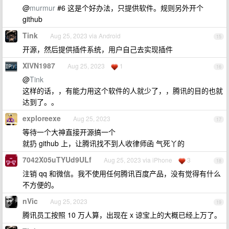
@
murmur
#6 这是个好办法，只提供软件。规则另外开个
github
Tink
Aug 25, 2023 via Android
15
开源，然后提供插件系统，用户自己去实现插件
XIVN1987
Aug 25, 2023
1
16
@
Tink
这样的话，，有能力用这个软件的人就少了，，腾讯的目的也就
达到了。。
exploreexe
Aug 25, 2023
17
等待一个大神直接开源搞一个
就扔 github 上，让腾讯找不到人收律师函 气死丫的
7042X05uTYUd9ULf
Aug 25, 2023 via iPhone
3
18
注销 qq 和微信。我不使用任何腾讯百度产品，没有觉得有什么
不方便的。
nVic
Aug 25, 2023
19
腾讯员工按照 10 万人算，出现在 x 谅宝上的大概已经上万了。