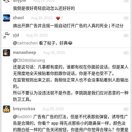
silypie
Aug 25, 2023
78
我倒是很好奇轻启动怎么还好好的
zhaol
Aug 25, 2023
3
79
搞出开屏广告并且摇一摇自动打开广告的人真的死全 j 不过分
yjd
Aug 25, 2023
80
@
cairnechen
看了帖子，好典😂
manasheep
Aug 25, 2023
81
@
DX3906lanxing
还是这句话：凡事都有度的，谁都有权在你面前说话，但是某人
无限度地全天候贴着你脸跟你说话，你是不是也受不了。
在监管规则出来之前，我相信正常人也不会没事贴着别人脸输出
的。
所以不要认为没违法就不是作恶，李跳跳是我们应对恶意的一种
防卫工具。
brsyrockss
Aug 25, 2023
82
@
fox0001
广告有广告的打法，但是不代表那些弹窗，诱导性广
告是合理的，你看个 app 得先点那些小的跟鼻屎一样，颜色淡
的跟白纸一样的广告关闭按钮，你是用户你觉得合理么？你要是