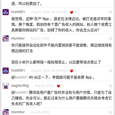
道，所以别费劲了。
fox0001
Aug 25, 2023 via Android
31
5
我觉得，这种“灰产”App ，游走在法律边沿，被打击是迟早的事
情。换个角度，假如你有个靠广告收入的网站，别人做个收费工
具屏蔽你网站的广告，妨碍了你的收入，你会怎么应对？
murmur
Aug 25, 2023
6
你只能提供自动化软件不能内置规则更不能销售，擦边球就得有
擦边球的打法
现在小米什么都带摇一摇权限禁止，以后要带误点禁止了
fox0001
Aug 25, 2023 via Android
4
7
@
fox0001
#5 纠正一下，李跳跳可能不是收费 App 。
eagleoflqj
Aug 25, 2023
3
8
@
fox0001
腾讯给用户塞广告时并没有与用户共情，只是为了自
己赚钱，完全可以；那反过来为什么用户要跟腾讯共情去考虑它
失去的广告收入呢？
murmur
Aug 25, 2023
9