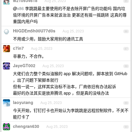
w210934618
Aug 25, 2023
85
@
x86
李跳跳最主要使用的不是去除开屏广告的功能吗 国内垃
圾环境的开屏广告本来就该治治 更甚还有摇一摇跳转 这真的尊
重国内用户吗
H0GDEm5h00U77d0s
Aug 25, 2023
86
不用或少用，鼓励大家用别的通讯工具
c7in7
Aug 25, 2023
87
非暴力，不合作。
JayeGT002
Aug 25, 2023
88
大佬们合力整个类似油猴的 app 解决问题呗，脚本放到 GitHub
，出了问题下架脚本就行
但有一说一，这样其实治标不治本，厂商依旧有办法起诉
最好的办法其实是放弃腾讯 app ，但是真的没啥办法
laoyutang
Aug 25, 2023
89
今天开始，钉钉打卡也开始认为李跳跳是远程控制软件，不关不
能打卡了
chengran630
Aug 25, 2023
90