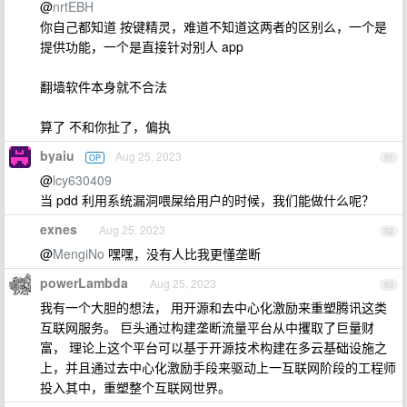
@
nrtEBH
你自己都知道 按键精灵，难道不知道这两者的区别么，一个是
提供功能，一个是直接针对别人 app
翻墙软件本身就不合法
算了 不和你扯了，偏执
byaiu
Aug 25, 2023
OP
91
@
lcy630409
当 pdd 利用系统漏洞喂屎给用户的时候，我们能做什么呢？
exnes
Aug 25, 2023
92
@
MengiNo
嘿嘿，没有人比我更懂垄断
powerLambda
Aug 25, 2023
93
我有一个大胆的想法， 用开源和去中心化激励来重塑腾讯这类
互联网服务。 巨头通过构建垄断流量平台从中攫取了巨量财
富， 理论上这个平台可以基于开源技术构建在多云基础设施之
上，并且通过去中心化激励手段来驱动上一互联网阶段的工程师
投入其中，重塑整个互联网世界。