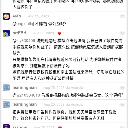
但是你 app 直接内置了影响别人 app 的利益代码，那就别说别
人要搞你了
46fo
Aug 25, 2023
57
@
eagleoflqj
不赚钱 做公益吗？
nrtEBH
Aug 25, 2023
1
58
@
lcy630409
讲规则是吧 模拟点击违法吗 我自己搞个软件提高
手速就影响你利益了？ 按这么说 按键精灵应该被人告到裤衩都
赔光
只提供框架靠用户代码来规避风险可行的话 为啥翻墙软件作者
被喝茶？ 到这里就不讲法律了吗
腾讯就是行使霸权靠讼棍和南山区法院来清除一切影响它赚钱的
阻碍 居然有人和这种垄断公司共情
learningman
Aug 25, 2023 via Android
59
@
w210934618
马斯克把原有的功能包装成会员卖，这个算吗？
learningman
Aug 25, 2023 via Android
60
把免费使用看广告称作受欺负，就和天天骂百度网盘下载慢一
样，符合朴素的利己，但是仔细想想总觉得有点无耻
zzznow
Aug 25, 2023
1
61