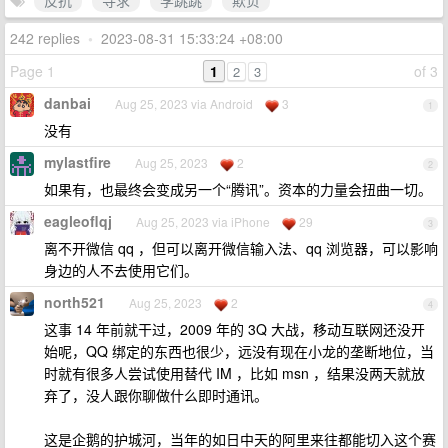
反抗
寻求
李跳跳
欺负
242 replies
•
2023-08-31 15:33:24 +08:00
Page 1
1
of 3
2
3
danbai
Aug 25, 2023 via Android
3
1
没有
mylastfire
Aug 25, 2023
2
2
如果有，也最终会变成另一个“腾讯”。资本的力量会扭曲一切。
eagleoflqj
Aug 25, 2023 via iPhone
29
3
离不开微信 qq ，但可以离开微信输入法、qq 浏览器，可以影响
身边的人不去使用它们。
north521
Aug 25, 2023
2
4
这事 14 年前就干过，2009 年的 3Q 大战，移动互联网还没开
始呢，QQ 绑定的东西也很少，远没有现在小龙的垄断地位，当
时就有很多人尝试使用替代 IM ，比如 msn ，结果没两天就放
弃了，没人跟你聊做什么即时通讯。
这是企鹅的护城河，当年的如日中天的阿里来往都能切入这个赛