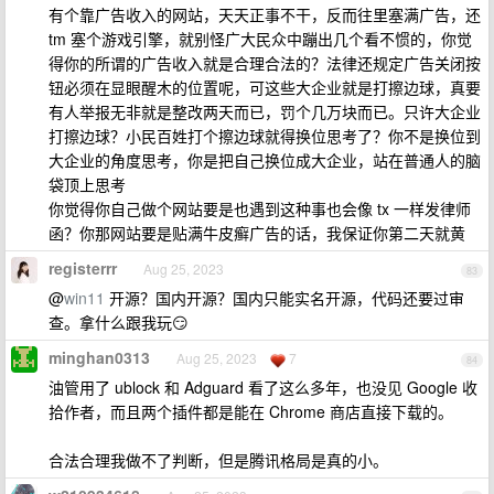
有个靠广告收入的网站，天天正事不干，反而往里塞满广告，还
tm 塞个游戏引擎，就别怪广大民众中蹦出几个看不惯的，你觉
得你的所谓的广告收入就是合理合法的？法律还规定广告关闭按
钮必须在显眼醒木的位置呢，可这些大企业就是打擦边球，真要
有人举报无非就是整改两天而已，罚个几万块而已。只许大企业
打擦边球？小民百姓打个擦边球就得换位思考了？你不是换位到
大企业的角度思考，你是把自己换位成大企业，站在普通人的脑
袋顶上思考
你觉得你自己做个网站要是也遇到这种事也会像 tx 一样发律师
函？你那网站要是贴满牛皮癣广告的话，我保证你第二天就黄
registerrr
Aug 25, 2023
83
@
win11
开源？国内开源？国内只能实名开源，代码还要过审
查。拿什么跟我玩😏
minghan0313
Aug 25, 2023
7
84
油管用了 ublock 和 Adguard 看了这么多年，也没见 Google 收
拾作者，而且两个插件都是能在 Chrome 商店直接下载的。
合法合理我做不了判断，但是腾讯格局是真的小。