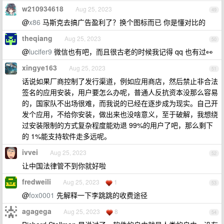
w210934618
Aug 25, 2023
49
@
x86
马斯克去搞广告盈利了？换个图标而已 你是懂对比的
theqiang
Aug 25, 2023
50
@
lucifer9
微信也有吧，而且很古老的时候我记得 qq 也有过👀
xingye163
Aug 25, 2023
51
话说如果厂商控制了发行渠道，例如应用商店，然后禁止非合法
签名的应用安装，用户要怎么办呢，普通人反抗资本没那么容易
的，国家队不出场很难，而我说的已经在逐步成为现实。自己开
发个应用，不给你安装，做出来也没啥意义，至于破解，我想绕
过安装限制的方式复杂程度能劝退 99%的用户了吧，那么剩下
的 1%能支持软件走多远呢。
ivvei
Aug 25, 2023
52
让中国法律管不到你就好啦
fredweili
Aug 25, 2023
1
53
@
fox0001
先解释一下李跳跳的收费途径
agagega
Aug 25, 2023
8
54