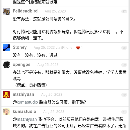
但是这个团结起来就很难
Felldeadbird
Aug 25, 2023
37
没有办法，这就是公司法务的意义。
对付腾讯只能用专利流氓那玩意，但是腾讯没多少专利- - 。不
然够他喝一壶了。
Stoney
Aug 25, 2023 via iPhone
1
38
没有，没有，没有，通过
opengps
Aug 25, 2023
39
办法也不是没有，那就是别做大，没事就改名换姓，学学人家黄
赌毒
（槽点：良心贩毒）
mazhiyuan
Aug 25, 2023
40
@
kumastudio
路由器怎么屏蔽，指下路？
kumastudio
Aug 25, 2023
41
@
mazhiyuan
我也不会，以前都看他们在路由器上装插件屏蔽
域名的。我在广告行业的公司上班，已经看广告看麻木了，无所