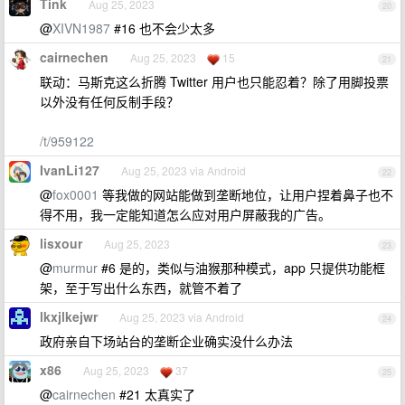
Tink
Aug 25, 2023
20
@
XIVN1987
#16 也不会少太多
cairnechen
Aug 25, 2023
15
21
联动：马斯克这么折腾 Twitter 用户也只能忍着？除了用脚投票
以外没有任何反制手段？
/t/959122
IvanLi127
Aug 25, 2023 via Android
22
@
fox0001
等我做的网站能做到垄断地位，让用户捏着鼻子也不
得不用，我一定能知道怎么应对用户屏蔽我的广告。
lisxour
Aug 25, 2023
23
@
murmur
#6 是的，类似与油猴那种模式，app 只提供功能框
架，至于写出什么东西，就管不着了
lkxjlkejwr
Aug 25, 2023 via Android
24
政府亲自下场站台的垄断企业确实没什么办法
x86
Aug 25, 2023
37
25
@
cairnechen
#21 太真实了