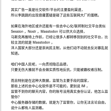
其实广告一直是社交软件/平台的主要盈利渠道，
所以李跳跳的出现毋庸置疑是碰了这些互联网大厂的蛋糕。
如果在海外地区或许还能有一些去中心化/联邦制社交平台类似
Session ，Nostr ，Masstodon 可以供大众选择，
马斯克再推特上作妖，已经让很多人都转移到别的社交平台，比
较主流的就是 Masstodon ，
洋人国家大部分还是崇尚民主制，从他们动不动就去反对暴乱就
知道。
咱们中国人民呢，一向贯彻隐忍品德，
只要无伤大雅就不会去做实质性地反抗，只能被霸权者压制。
而且特别是在这种大数据，监管为主要手段的国家，
那些上述的去中心化软件是不可能的，更别说 IM ，
监管不到你的聊天内容，你的账号没用真实身份认证，他怎么监
管你？
中心服务器存储的数据，就是为了监管你，让你无法言论自由，
说什么都有人监测着。