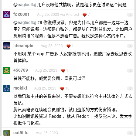
@
eagleoflqj
用户没跟他共情啊，就是程序员在讨论这个问题
fox0001
Aug 25, 2023 via Android
7
10
@
eagleoflqj
#8 你说得没错。但是为什么用户都是一边骂一边
用？只能说哪一边都是自私的，都是从自己利益出发。比如用户
想用腾讯的服务，但是不想看广告。我也是这种心态的用户。
lifesimple
Aug 25, 2023
1
11
不用呗 某个 app 广告多 大家都抵制不用，迫使厂家去反思去改
善体验。
456789
Aug 25, 2023
1
12
贫贱不能移，威武要会屈，富贵可以淫
mokiki
Aug 25, 2023
18
13
以腾讯和中共的关系来说，不要妄想能以符合中共法律的方式去
反抗。
腾讯卖电影连续剧会员赚钱，就用盗版的方式伤害腾讯。
比如说腾讯投资过 Reddit ，就从 Reddit 上找反党言论，发大字
报揪斗马化腾。
cat9life
Aug 25, 2023
14