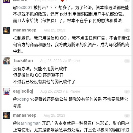
@
fox0001
被打击？？？想多了。为了经济，资本家违法都是能
不抓就不抓的政策，还有 pdd 利用漏洞控制用户手机都没管。
而且人家给钱（保护费）了，根本不在乎 p 民的想法和看法
manasheep
Aug 25, 2023
62
抵制腾讯，我只用微信和 QQ ，我不点击任何广告，不会消费任
何官方的商品和服务，我将成为腾讯的负资产，成为马化腾的肉
中刺。
TsukiMori
Aug 25, 2023 via iPhone
63
没有办法，只能不用腾讯软件
但是微信和 QQ 还是避不开
不过我已经没有其他的腾讯软件了
eagleoflqj
Aug 25, 2023 via iPhone
64
@
xdeng
它是赚钱还是做公益 跟我没有任何关系 不需要我替它
考虑
manasheep
Aug 25, 2023
65
@
learningman
开屏广告本身就是一种恶意广告形式，影响用户
正常使用，尤其是影响紧急事务处理，并且会以极高的误触率浪