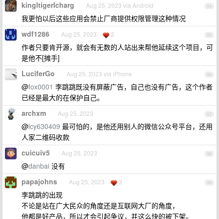
kingltigerlcharg
Aug 25, 2023 via Android
94
我更怕以后这些应用会禁止厂商提供权限管理这种情况
wdf1286
Aug 25, 2023
2
95
作者只要肯开源，就会有无数的人站出来帮他延续这个项目，可
是他不[摊手]
LuciferGo
Aug 25, 2023 via iPhone
96
@
fox0001
李跳跳既没有屏蔽广告，自己也没有广告，这个作者
已经是最大的在保护自己。
archxm
Aug 25, 2023
97
@
lcy630409
最可怕的，是他还用别人的微信公众号平台，还用
人家二维码收款
cuicuiv5
Aug 25, 2023
98
@
danbai
没有
papajohns
Aug 25, 2023
3
99
李跳跳的出现
不论是站在广大民众的角度还是互联网大厂的角度，
他都是好产品，所以才会引起争议，并这么快的被下架。