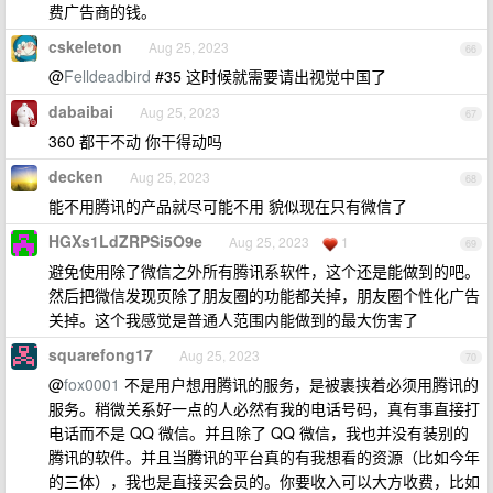
费广告商的钱。
cskeleton
Aug 25, 2023
66
@
Felldeadbird
#35 这时候就需要请出视觉中国了
dabaibai
Aug 25, 2023
67
360 都干不动 你干得动吗
decken
Aug 25, 2023
68
能不用腾讯的产品就尽可能不用 貌似现在只有微信了
HGXs1LdZRPSi5O9e
Aug 25, 2023
1
69
避免使用除了微信之外所有腾讯系软件，这个还是能做到的吧。
然后把微信发现页除了朋友圈的功能都关掉，朋友圈个性化广告
关掉。这个我感觉是普通人范围内能做到的最大伤害了
squarefong17
Aug 25, 2023
70
@
fox0001
不是用户想用腾讯的服务，是被裹挟着必须用腾讯的
服务。稍微关系好一点的人必然有我的电话号码，真有事直接打
电话而不是 QQ 微信。并且除了 QQ 微信，我也并没有装别的
腾讯的软件。并且当腾讯的平台真的有我想看的资源（比如今年
的三体），我也是直接买会员的。你要收入可以大方收费，比如