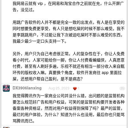
我网易云就有 vip ，在网易和淘宝合作之前就在充，什么开屏广
告，没见过。
用跳广告软件的人并不都是完全一致的出发点，有人是在享受的
同时想要免费更享受，有人只是想吃屎的时候不那么难受。我不
是李跳跳用户，不过能让我下次被迫吃屎时不那么难受的东西，
我最少最少一定口头支持一下。
另外，用户只为自己考虑很正常。人的复杂性在于，你让人免费
看小时代，人家可能给你一脚，你让人付费看蝙蝠侠，人真愿意
付费，甚至有人刷好多遍，乐视不就还有相当一部分收入来自甄
环传的版权收入嘛。真要换个角度，软件开发商往 app 里面拉
屎，还想用户帮自己盈利，是不是病态？
DX3906lanxing
Aug 25, 2023
1
71
我觉得腾讯作为一家商业公司并没什么错，出问题的是监管机构
要怎么规范好广告和用户权益，可笑的是监管机构要开发者各种
备案各种资格证，然而对用户权益得到保障了吗？最严的监管，
最烂的用户体验，为什么？知道为什么也没用，最后你也只能骂
骂腾讯而已。