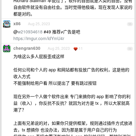
Richard Stallman 早说过了，软件的自由就是人类的自由，没有
自由软件就没有自由社会。当时觉得他极端，现在发现人家说的
都是对的。
x86
Aug 25, 2023
55
@
w210934618
#49 推荐≠广告是吧
https://imgur.com/ldYmU4r
chengran630
Aug 25, 2023
11
56
为啥这么多人屁股歪成这样
任何公司和个人的 app 和网站都有投放广告的权利，这是他的
收入方式
不能强制给用户看 所以提出了 要有跳过按钮
现在另外一个人做个软件出来 专门来搞你的 app 影响了你的利
益（收入），你反抗不反抗？就因为对方是 tx ，所以大家就高
潮了？
上面有兄弟说的对，如果你只提供框架，规则通过插件方式放进
去，tx 想搞你 也没办法，因为那是属于用户自己的行为