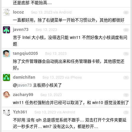
还是底部 不能抬高....
locoz
Sep 13, 2023 via Android
68
一直都好用，除了右键菜单一开始不习惯以外，其他的都很好
javen73
Sep 13, 2023
69
苦于 Intel 大小核，没得选只能 win11 不然好像大小核调度有问
题
tangqiu0205
Sep 13, 2023
70
除了文件管理器会自动挑出来和任务管理器卡顿，其他感觉还
好。
damichifan
Sep 13, 2023 via iPhone
71
@
javen73
主板把小核关了
zachary99
Sep 13, 2023
72
win11 任务栏强制合并已经可以取消了，和 win10 感觉没差别了
Yzh361
Sep 13, 2023 via Android
73
不好用 没有 qih 总是感觉系统不跟手… 双击打开个文件夹要延
迟一秒多才开… win7 没有这么久，都是秒开…