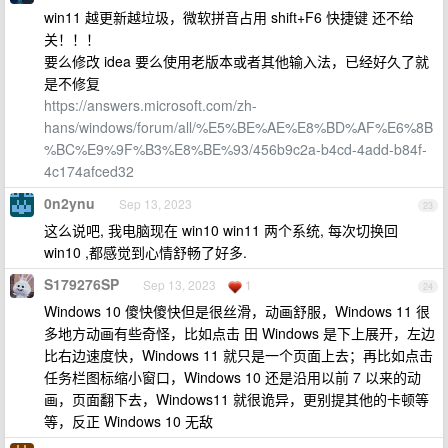
win11 越更新越垃圾，微软拼音占用 shift+F6 快捷键 还不给
关！！！
要么修改 idea 要么使用老版本或者其他输入法，已经好久了就
是不修复
https://answers.microsoft.com/zh-
hans/windows/forum/all/%E5%BE%AE%E8%BD%AF%E6%8B
%BC%E9%9F%B3%E8%BE%93/456b9c2a-b4cd-4add-b84f-
4c174afced32
0n2ynu
Sep 13, 2023
23
这么说吧, 我电脑现在 win10 win11 两个系统, 每次切换回
win10 ,都感觉到心情舒畅了好多.
S179276SP
Sep 13, 2023
1
24
Windows 10 傻快傻快但是很丝滑，动画舒服，Windows 11 很
多地方动画有些奇怪，比如点击 田 Windows 是下上展开，左边
比右边速度快，Windows 11 就只是一个页面上去；再比如点击
任务栏图标缩小窗口，Windows 10 还是沿用以前 7 以来的动
画，页面翻下去，Windows11 就很诡异，更别提其他的卡顿等
等，反正 Windows 10 无敌