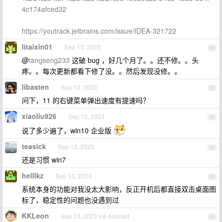
4c174afced32
https://youtrack.jetbrains.com/issue/IDEA-321722
litaixin01
Sep 13, 2023
56
@
tangseng233
这破 bug ，好几个月了。。还不修。。头
疼。。每次更新都看下修了没。。然后发现没修。。
libasten
Sep 13, 2023
57
问下，11 的右键菜单弹出速度有提速吗？
xiaoliu926
Sep 13, 2023
58
说了多少遍了，win10 企业版
teasick
Sep 13, 2023
59
还是习惯 win7
helllkz
Sep 13, 2023
60
系统本身的功能对我没太大影响，反正开机后都直接双击桌面图
标了，稳定性的问题也没遇到过
KKLeon
Sep 13, 2023 via Android
61