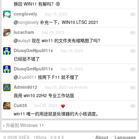
换回 WIN11 有解吗？😰
conglovely
Sep 15, 2023
90
@
conglovely
补充一下，WIN10 LTSC 2021
lucacham
Sep 15, 2023
91
@
aulayli
现在 win11 的文件夹有缩略图了吗?
DiusqGmNpuIil11x
Sep 15, 2023
92
已经挺不错了
DiusqGmNpuIil11x
Sep 15, 2023
93
@
Jrue0011
按两下 F11 就不慢了
Admin8012
Sep 20, 2023 via Android
94
我用 win10 22H2 专业工作站版
Cu635
Dec 28, 2023
1
95
win11 唯一的用途就是处理器的大小核调度。
升级到 Windows 11
›
© 2026 V2EX · 185ms · 3.9.8.5
About
·
Language