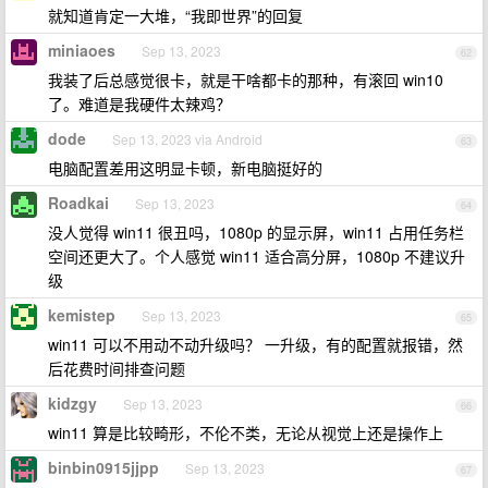
就知道肯定一大堆，“我即世界”的回复
miniaoes
Sep 13, 2023
62
我装了后总感觉很卡，就是干啥都卡的那种，有滚回 win10
了。难道是我硬件太辣鸡？
dode
Sep 13, 2023 via Android
63
电脑配置差用这明显卡顿，新电脑挺好的
Roadkai
Sep 13, 2023
64
没人觉得 win11 很丑吗，1080p 的显示屏，win11 占用任务栏
空间还更大了。个人感觉 win11 适合高分屏，1080p 不建议升
级
kemistep
Sep 13, 2023
65
win11 可以不用动不动升级吗？ 一升级，有的配置就报错，然
后花费时间排查问题
kidzgy
Sep 13, 2023
66
win11 算是比较畸形，不伦不类，无论从视觉上还是操作上
binbin0915jjpp
Sep 13, 2023
67