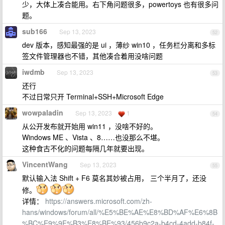
少，大体上凑合能用。右下角问题很多，powertoys 也有很多问
题。
sub166
Sep 13, 2023
52
dev 版本，感知最强的是 ui ，薄纱 win10 ，任务栏分离和多标
签文件管理器也不错，其他凑合着用没啥问题
iwdmb
Sep 13, 2023
53
还行
不过日常只开 Terminal+SSH+Microsoft Edge
wowpaladin
Sep 13, 2023
1
54
从公开发布就开始用 win11 ，没啥不好的。
Windows ME 、Vista 、8……也没那么不堪。
这种食古不化的问题每隔几年就要出现。
VincentWang
Sep 13, 2023
55
默认输入法 Shift + F6 莫名其妙被占用， 三个半月了，还没
修。
详情：
https://answers.microsoft.com/zh-
hans/windows/forum/all/%E5%BE%AE%E8%BD%AF%E6%8B
%BC%E9%9F%B3%E8%BE%93/456b9c2a-b4cd-4add-b84f-