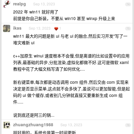
realpg
Sep 13, 2023
74
2022 年 win11 就好用了
前提是你自己新装，不要从 win10 甚至 winxp 升级上来
ikas
Sep 13, 2023
1
75
win11 最大的问题是新 ui 与老 ui 的融合,然后实习开发"写了一
堆灾难新 ui
c++加原生 winui 速度根本不会慢,但是离谱的比如设置中的应用
列表,最基础的异步,分批渲染,虚拟化都做不好.这可是微软 xaml
教程中花了大幅文档写清了如何优化....
新右键菜单,每次都是动态调用 com 组件,然后交由 com 实现来
决定是否显示菜单,这点就不会多快了,虽说可以更加智能,但是起
码的 ui 做个缓存,或者别几分钟就直接又要重新生成 com 组
件.....
说到底还是阿三的锅...
zhuangzhuang1988
Sep 13, 2023
76
挺好用的，系统也是第一时间更新