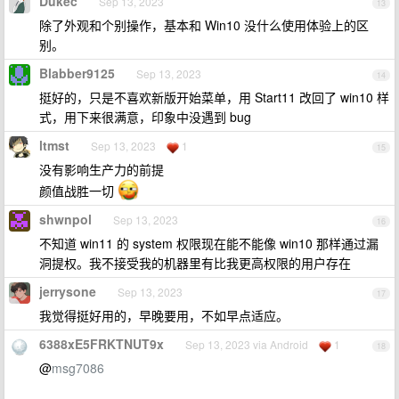
Dukec
Sep 13, 2023
13
除了外观和个别操作，基本和 Win10 没什么使用体验上的区
别。
Blabber9125
Sep 13, 2023
14
挺好的，只是不喜欢新版开始菜单，用 Start11 改回了 win10 样
式，用下来很满意，印象中没遇到 bug
ltmst
Sep 13, 2023
1
15
没有影响生产力的前提
颜值战胜一切
shwnpol
Sep 13, 2023
16
不知道 win11 的 system 权限现在能不能像 win10 那样通过漏
洞提权。我不接受我的机器里有比我更高权限的用户存在
jerrysone
Sep 13, 2023
17
我觉得挺好用的，早晚要用，不如早点适应。
6388xE5FRKTNUT9x
Sep 13, 2023 via Android
1
18
@
msg7086