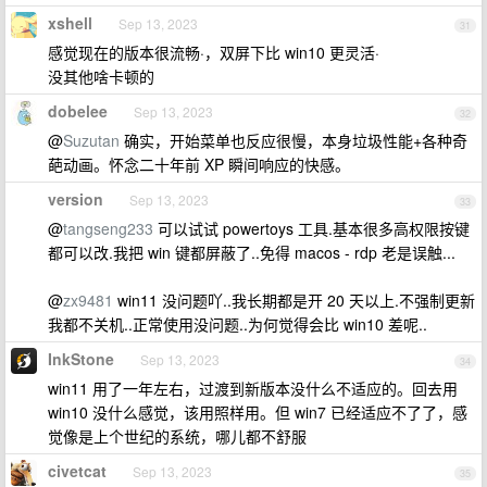
xshell
Sep 13, 2023
31
感觉现在的版本很流畅·，双屏下比 win10 更灵活·
没其他啥卡顿的
dobelee
Sep 13, 2023
32
@
Suzutan
确实，开始菜单也反应很慢，本身垃圾性能+各种奇
葩动画。怀念二十年前 XP 瞬间响应的快感。
version
Sep 13, 2023
33
@
tangseng233
可以试试 powertoys 工具.基本很多高权限按键
都可以改.我把 win 键都屏蔽了..免得 macos - rdp 老是误触...
@
zx9481
win11 没问题吖..我长期都是开 20 天以上.不强制更新
我都不关机..正常使用没问题..为何觉得会比 win10 差呢..
InkStone
Sep 13, 2023
34
win11 用了一年左右，过渡到新版本没什么不适应的。回去用
win10 没什么感觉，该用照样用。但 win7 已经适应不了了，感
觉像是上个世纪的系统，哪儿都不舒服
civetcat
Sep 13, 2023
35