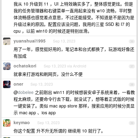
我从 10 升级到 11 ，UI 上特效确实多了，整体感觉更炫。但是
我的任务管理器和右键菜单一直用起来没有 w10 流畅，平时整
体流畅感也感觉差点意思，不过还能接受。不知道是不是因为是
升级过来的原因。配置应该没问题，我用的三星 SSD 和 I7 的
cpu ，以前 win10 的时候还是特别丝滑。
yuanshuai1995
Sep 13, 2023
36
用了一年，感觉挺好用的，笔记本和台式都换了，玩游戏好像还
有加成
ochatokori
Sep 13, 2023 via Android
37
就拿来打游戏和刷网页，没什么不便
oner
Sep 13, 2023
38
@
dobelee
之前刚出 win11 的时候想装安卓子系统来着，一看教
程太麻烦，还要命令行去下载，就没试了，想等着正式版的时候
一键安装了。类似 mac app store 那样，搜索应用的时候分类显
示 mac app 、ios app
keymao
Sep 13, 2023
39
你这个配置 升不升无所谓的 继续用 10 就行了。