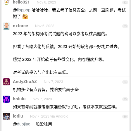
hello321
Nov 6, 2023
82
@
llopppp
哈哈哈哈，我去考了信息安全，之前一直刷题，考试
懵了
nxforce
Nov 6, 2023
83
2022 年的架构师考试试题的确可以参考以往真题的。
但看了各路大佬的反馈，2023 开始的软考都不好糊弄过去。
感觉 2022 年开始软考有些微变化，内卷程度升级。
对考试的投入与产出比有点低。
AndyZhuAZ
Nov 7, 2023
84
机构多少有点弱智，凭啥要给面子😂
holulu
Nov 7, 2023
85
如果有考纲就按考纲来准备就行了吧，考试本来就是这样。
iorilu
Nov 7, 2023 via Android
86
@
duojiao
一般没啥用