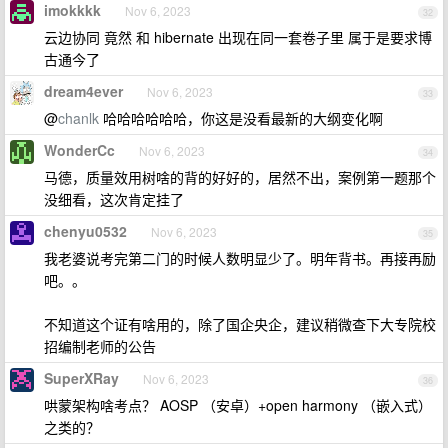
imokkkk
Nov 6, 2023
32
云边协同 竟然 和 hibernate 出现在同一套卷子里 属于是要求博
古通今了
dream4ever
Nov 6, 2023
33
@
chanlk
哈哈哈哈哈哈，你这是没看最新的大纲变化啊
WonderCc
Nov 6, 2023
34
马德，质量效用树啥的背的好好的，居然不出，案例第一题那个
没细看，这次肯定挂了
chenyu0532
Nov 6, 2023
35
我老婆说考完第二门的时候人数明显少了。明年背书。再接再励
吧。。
不知道这个证有啥用的，除了国企央企，建议稍微查下大专院校
招编制老师的公告
SuperXRay
Nov 6, 2023
36
哄蒙架构啥考点？ AOSP （安卓）+open harmony （嵌入式）
之类的？