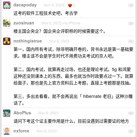
dacapoday
Nov 6, 2023
2
19
这考的软件工程技术史吧，考古学
zuosiruan
Nov 6, 2023 via iPhone
20
楼主国企央企？国企央企评职称的时候需要这个。
nothingistrue
Nov 6, 2023
21
第一，国内所有考试，除非明确开卷的，背书永远是第一基础要
求。楼主该不会是学生时代不用费功夫考试的京人吧。
第二，国内考试，就算再走过场，也还是理论考试。5g 和鸿蒙
这种还没到课本上的东西，最多也就当作时政要点过一下。就算
给面子，那也是先上官方资料后上考题，直接上考题那是找抽。
第三，多出去看看，就不会再说出「 hibernate 老旧」这种沙雕
话了。
AboPlus
Nov 6, 2023
22
请问下考这个证主要作用是什么，目前没遇到过需要证的地方
nxforce
Nov 6, 2023
23