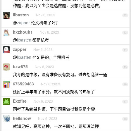
种题，我以为至少会是选做题，没想到他是必做。
libasten
Nov 6, 2023
12
@
zapper
论文机考了吗？
hxzhouh1
Nov 6, 2023
13
@
libasten
都是机考
zapper
Nov 6, 2023
14
@
libasten
#12 是的，全程机考
bzw875
Nov 6, 2023
15
我考的是中级，没有准备没有复习。过去胡乱答一通
676529483
Nov 6, 2023
16
还好上半年考了系分，就不用凑架构的热闹了
Exxfire
Nov 6, 2023
17
同考了系统架构师，下午题目做得我像是个🤡
hellsnow
Nov 6, 2023
18
就知足吧，高项这种，一次考四批，题都没法押