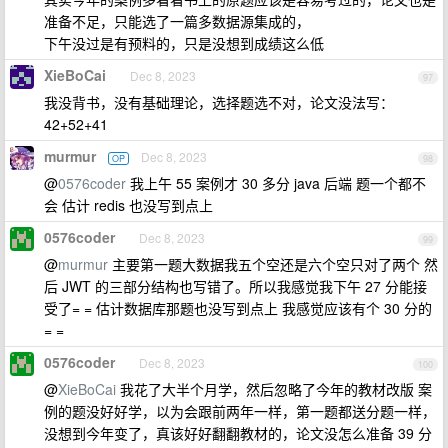
准备不足，只能选了一篇多数据源集成的，
下午没过是有预料的，只是没想到成绩这么低
XieBoCai
Dec 8, 2023
97
我没背书，没有基础理论，选择题选不对，论文没法写：
42+52+41
murmur
Dec 8, 2023
OP
98
@
0576coder
我上午 55 案例才 30 多分 java 后端 题一个都不
会 估计 redis 也没写到点上
0576coder
Dec 8, 2023
99
@
murmur
主要第一题大数据我五个空还是六个空只对了两个 然
后 JWT 的三部分结构也写错了。所以我感觉我下午 27 分能接
受了= = 估计数据库那题也没写到点上 我感觉应该有个 30 分的
= =
0576coder
Dec 8, 2023
100
@
XieBoCai
我花了大半个月学，然后忽略了今年的教材改版 案
例的题没好好学，以为会跟前两年一样，第一题都送分题一样，
没想到今年变了，真该好好翻翻教材的，论文没怎么准备 39 分