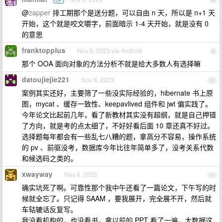
OP
8
@
zapper
排工期那个是送分题，可以自由 n 天，所以是 n+1 天
开始，这个就是咬文嚼字，前面暗示 1-4 天开始，就是没有 0
的意思
franktopplus
Nov 6, 2023 via Android
9
那个 OOA 面向对象的方法分析不就是给大多数人有选择嘛
datoujiejie221
Nov 6, 2023
10
案例其实还好，主要筛了一些没实际经验的，hibernate 书上原
图，mycat 、缓存一致性、keepavlived 组件和 jwt 偏实践了。
今年论文比起前几年，看了新教材其实没有超纲，就是自己押错
了方向，就是考的点太细了，不好好看后面 10 章还真不好过。
选择题每年都会有一些乱七八糟的题，拿高分不容易，操作系统
的 pv 、前驱没考，数据库今年比往年简单多了，没考关系代数
和候选码之类的。
xwayway
Nov 6, 2023
11
确实坑死了啊。可靠性那个我中午还看了一篇论文，下午写的时
候就全忘了。只记得 SAAM ，要我展开，完全展不开，然后就
车轱辘话反复写。
我没看机构的，也没看书，拿以前的 PPT 看了一遍，大数据这