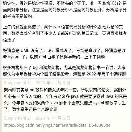
稳定性，写的是稳定性建模，不背书的全死了，唯一看着像送分的是
面向对象分析，注意是面向对象分析不是面向对象设计，分析是系分
的考点不是架构。
上午的题就更离谱了，问什么 c 语言代码分析的什么乱七八糟的东
西，数据库部分考到了多少人听都没听过的第四范式，英语直接就考
语法了
好消息是 UML 没有了，设计模式没了，考纲是真改了，坏消息是改
考 sys-ml 了，以前 uml 白学了还得学新的，上下午俩题
很多机构都压了 5g 和鸿蒙架构，尤其是鸿蒙架构新书一节讲，大家
都认为今年得给华为个面子结果没考，鸿蒙是 2022 年考了个选择题
Supplement 1 · 2023 年 11 月 6 日
架构师其实是 pc 软件和嵌入式考同一套，所以以前的论文、案例分
析必有一个嵌入式的，今年考这么多 java 就是要没卷过 java 的死是
么，今年嵌入式如果两个 java 题都不会就只能选 sysml 和数字孪生
了，数字孪生还是个八股文题
Supplement 2 · 2023 年 11 月 6 日
https://blog.csdn.net/yingzinanfei/article/details/54808684