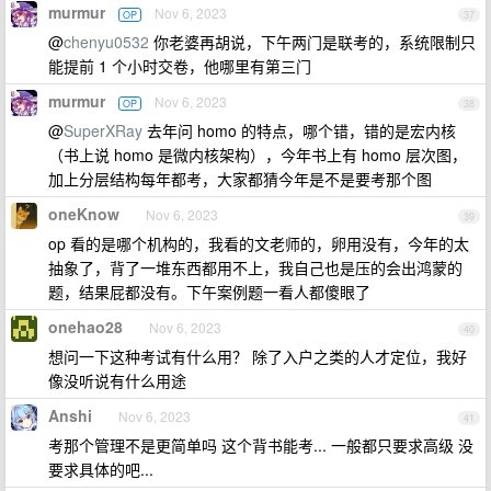
murmur
Nov 6, 2023
OP
37
@
chenyu0532
你老婆再胡说，下午两门是联考的，系统限制只
能提前 1 个小时交卷，他哪里有第三门
murmur
Nov 6, 2023
OP
38
@
SuperXRay
去年问 homo 的特点，哪个错，错的是宏内核
（书上说 homo 是微内核架构），今年书上有 homo 层次图，
加上分层结构每年都考，大家都猜今年是不是要考那个图
oneKnow
Nov 6, 2023
39
op 看的是哪个机构的，我看的文老师的，卵用没有，今年的太
抽象了，背了一堆东西都用不上，我自己也是压的会出鸿蒙的
题，结果屁都没有。下午案例题一看人都傻眼了
onehao28
Nov 6, 2023
40
想问一下这种考试有什么用？ 除了入户之类的人才定位，我好
像没听说有什么用途
Anshi
Nov 6, 2023
41
考那个管理不是更简单吗 这个背书能考... 一般都只要求高级 没
要求具体的吧...