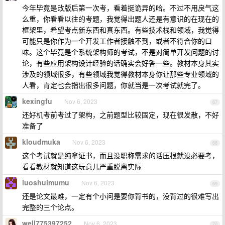
今年毕竟是改版后第一次考，看着挺诡异的哈。不过不用戾气这
么重，你看看以往的考题，我觉得出题人还是有意识的在现在的
框架里，希望考点新东西和真东西。有些技术栈和领域，我觉得
可能只是你作为一个开发工作者接触不到，或者不符合你的口
味。这个毕竟是个系统架构师的考试，不是对简单开发问题的讨
论，有些应用架构设计经验的话确实会好答一些。教材本身其实
涉及的领域很多，有些领域我觉得教材本身你让那些专业领域的
人看，肯定也会指出很多问题，你就当是一次考试就完了。
kexingfu
Nov 6, 2023
67
还好机考前考过了架构，之前题型比较固定，现在很发散，不好
准备了
kloudmuka
Nov 6, 2023
68
这个考试就是纯拿证书，而且没职称需求的话压根就没必要考，
看看教材就知道这玩意儿严重脱离实际
luoshuimumu
Nov 6, 2023
69
还是论文最难，一定有个小问是要你背书的，没背过的很难写出
完整的三个论点。
well775397252
Nov 6, 2023
70