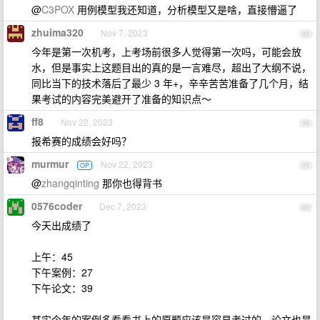
@
C3POX
用例模型我还知道，分析模型又是啥，直接懵逼了
zhuima320
Nov 7, 2023
93
今年是第一次机考，上考场前很多人觉得第一次吗，可能会放
水，但是事实上这题目出的真的是一言难尽，超出了大纲不说，
同比当下的技术落后了最少 3 年+，辛辛苦苦准备了几个月，结
果考试的内容完美避开了准备的知识点～
ff8
Nov 22, 2023
94
报希赛的成绩会好吗？
murmur
Nov 22, 2023
OP
95
@
zhangqinting
那你也得背书
0576coder
Dec 7, 2023
96
今天出成绩了
上午：45
下午案例：27
下午论文：39
其实今年的案例多看看书上的原题应该是容易考过的，论文也是