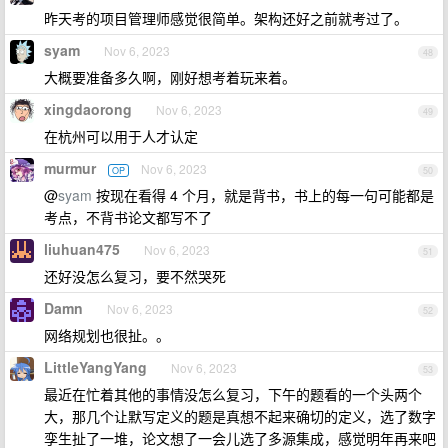
昨天考的项目管理师感觉很简单。架构还好之前就考过了。
syam
Nov 6, 2023
48
大概要准备多久啊，刚好想考着玩来着。
xingdaorong
Nov 6, 2023
49
在杭州可以用于人才认定
murmur
Nov 6, 2023
OP
50
@
syam
按现在看得 4 个月，就是背书，书上的每一句可能都是
考点，不背书论文都写不了
liuhuan475
Nov 6, 2023
51
还好没怎么复习，要不然哭死
Damn
Nov 6, 2023
52
网络规划也很扯。。
LittleYangYang
Nov 6, 2023
53
最近在忙着其他的事情没怎么复习，下午的题看的一个头两个
大，那几个让默写定义的题是真想不起来确切的定义，选了数字
孪生扯了一堆，论文想了一会儿选了多源集成，感觉明年再来吧