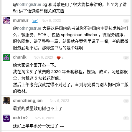
@
nothingistrue
5g 和鸿蒙是用了很大篇幅来讲的，甚至为了讲
5g 讲了信道编码相关的东西
murmur
Nov 6, 2023
OP
28
@
nothingistrue
大哥这是国内的考试你不讲国内主要技术栈讲什
么，微服务、SOA 、包括 springcloud alibaba ，微服务编排，
服务网格，讲了整整一章，结果就在案例里说了一嘴，考的跟微
服务屁毛不沾，那你这书写的是个啥啊
chanlk
Nov 6, 2023
2
29
给大家说个事开心一下。
我在淘宝买了某赛的 2020 年全套教程，视频，教义，习题都很
全，为我这 5 块钱花得值。
然后上午考完我就觉得不对劲了，直到考完看到别人掏出第二版
的教材。
chenzhengjian
Nov 6, 2023
30
最爱的质量效用树也不上了
ash1n2
Nov 6, 2023
31
还好上半年系分一次过了 ==