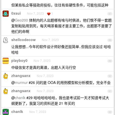
但某些私企等接政府投标，往往有些硬性条件，可能包括这种
0xsui
Nov 7, 2023
1
87
@
Geo200
体制内的人出题哪有啥与时俱进，他们恨不得一套题
复制粘贴用到死，每天喝茶看报才是主要工作，出题那不是要了
他们的命啊
shellcodecow
Nov 7, 2023
88
让我想想...今年的软件设计师好像还挺简单..但我应该没过 哈哈
哈哈
playboy0
Nov 7, 2023
89
中级信安才是真的离谱，出题人天马行空
zhangsanx
Nov 7, 2023
90
@
murmur
#26 问的是 OOA 的用例模型和分析模型，完全不会
zhangsanx
Nov 7, 2023
91
@
chanlk
#29 哈哈哈哈哈哈，我也是考试前一天才知道考试大
纲更新了，我复习的资料还是 21 年买的
chanlk
Nov 7, 2023
92