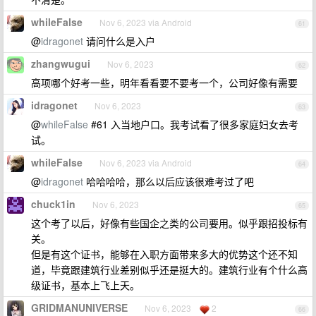
whileFalse
Nov 6, 2023 via Android
61
@
idragonet
请问什么是入户
zhangwugui
Nov 6, 2023
62
高项哪个好考一些，明年看看要不要考一个，公司好像有需要
idragonet
Nov 6, 2023
63
@
whileFalse
#61 入当地户口。我考试看了很多家庭妇女去考
试。
whileFalse
Nov 6, 2023 via Android
64
@
idragonet
哈哈哈哈，那么以后应该很难考过了吧
chuck1in
Nov 6, 2023
65
这个考了以后，好像有些国企之类的公司要用。似乎跟招投标有
关。
但是有这个证书，能够在入职方面带来多大的优势这个还不知
道，毕竟跟建筑行业差别似乎还是挺大的。建筑行业有个什么高
级证书，基本上飞上天。
GRIDMANUNIVERSE
Nov 6, 2023
2
66