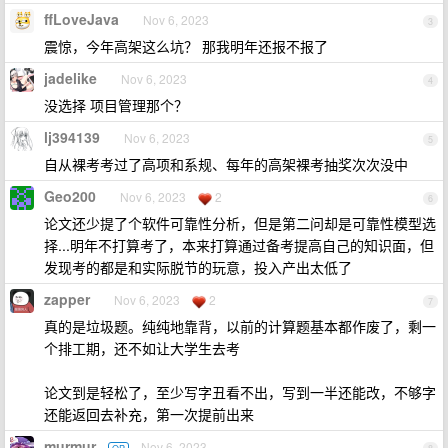
ffLoveJava
Nov 6, 2023
3
震惊，今年高架这么坑？ 那我明年还报不报了
jadelike
Nov 6, 2023
4
没选择 项目管理那个？
lj394139
Nov 6, 2023
5
自从裸考考过了高项和系规、每年的高架裸考抽奖次次没中
Geo200
Nov 6, 2023
2
6
论文还少提了个软件可靠性分析，但是第二问却是可靠性模型选
择...明年不打算考了，本来打算通过备考提高自己的知识面，但
发现考的都是和实际脱节的玩意，投入产出太低了
zapper
Nov 6, 2023
2
7
真的是垃圾题。纯纯地靠背，以前的计算题基本都作废了，剩一
个排工期，还不如让大学生去考
论文到是轻松了，至少写字丑看不出，写到一半还能改，不够字
还能返回去补充，第一次提前出来
murmur
Nov 6, 2023