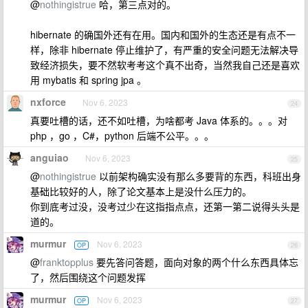
@
nothingistrue
哈，第三点对的。
hibernate 的确国外还有在用。国内和国外的生态还是有点不一
样，除非 hibernate 停止维护了，有严重的安全问题无法解决导
致经济损失，要不然软考考这个真不出奇，当然我自己还是喜欢
用 mybatis 和 spring jpa 。
nxforce
Nov 6, 2023
24
真要吐槽的话，还不如吐槽，为啥都考 Java 体系的。。。对
php ，go ，C#，python 后端不公平。。。
anguiao
Nov 6, 2023
25
@
nothingistrue
以前架构确实没有那么多要背的东西，科班出身
基础比较好的人，除了论文基本上是没什么压力的。
你到底考过没，没考过少在这指指点点，还第一第二说得头头是
道的。
murmur
Nov 6, 2023
OP
26
@
franktopplus
要先答问答题，面向对象的两个什么东西具体忘
了，然后围绕这个问题发挥
murmur
Nov 6, 2023
OP
27