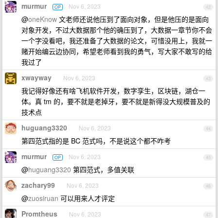
murmur
Nov 6, 2023
OP
42
@
oneKnow
文老师还说他压到了面向对象，但是他压的是面向
对象开发，不过大数据那个他的确压到了，大数据一章节你不会
一个字没看吧，我还准备了大数据的论文，可惜没用上，我就一
赌开始编云边协同，希望老师看到我的勇气，写大家不敢写的给
我过了
xwayway
Nov 6, 2023
43
我记得好像还有啥飞机软件开发，数字孪生，区块链，湖仓一
体。真 tm 的，要不就是老掉牙，要不就是新得没大规模普及的
技术点
huguang3320
Nov 6, 2023
44
第四范式指的是 BC 范式吗，不是说这个都不咋考
murmur
Nov 6, 2023
OP
45
@
huguang3320
第四范式，多值关联
zachary99
Nov 6, 2023
46
@
zuosiruan
可以用来人才评定
Promtheus
Nov 6, 2023
47