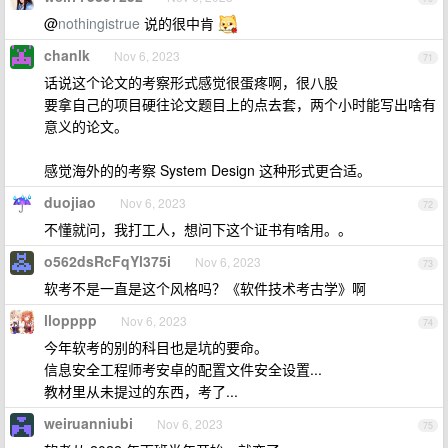
@
nothingistrue
说的很中肯
chanlk
Nov 6, 2023
71
话说这个论文的考察形式感觉很蛋疼啊，很八股
要拿自己的项目硬往论文题目上的点去套，两个小时能写出啥有
意义的论文。
感觉海外的的考察 System Design 这种形式更合适。
duojiao
Nov 6, 2023
72
不懂就问，我打工人，想问下这个证书有啥用。。
o562dsRcFqYl375i
Nov 6, 2023
73
软考不是一直是这个风格吗？《软件技术考古学》啊
llopppp
Nov 6, 2023
74
今年软考的别的科目也是坑的要命。
信息安全工程师考安卓的配置文件安全设置...
教材里从未提过的东西，考了...
weiruanniubi
Nov 6, 2023
75