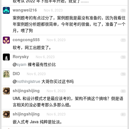
软考从 2022 年下班半年开始，就变了……
wangwei216
Nov 6, 2023
76
案例题考的有点过分了，案例题我是最没有准备的，因为我看往
年案例题分析题都很简单，今年就考的很偏，吐了，准备了一个
月，喂了狗
congcong555
Nov 6, 2023
77
软考，网工出题变了。
Rorysky
Nov 6, 2023
78
@
syam
裸考最有性价比
DIO
Nov 6, 2023
79
@
nothingistrue
大哥你买过这书吗
shijingshijing
Nov 6, 2023
80
UML 和设计模式才是最应该考的，架构不搞这个搞啥？倒是语
言相关的没必要考那么多那么细。
shijingshijing
Nov 6, 2023
81
嵌入式考 Java 纯粹是扯淡。