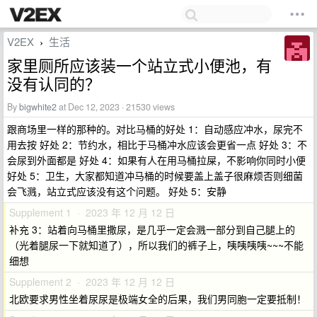
V2EX
生活
›
家里厕所应该装一个站立式小便池，有
没有认同的？
By
bigwhite2
at Dec 12, 2023 · 21530 views
跟商场里一样的那种的。对比马桶的好处 1：自动感应冲水，尿完不
用去按 好处 2：节约水，相比于马桶冲水应该会更省一点 好处 3：不
会尿到外面都是 好处 4：如果有人在用马桶拉屎，不影响你同时小便
好处 5：卫生，大家都知道冲马桶的时候要盖上盖子很麻烦否则细菌
会飞溅，站立式应该没有这个问题。 好处 5：安静
Supplement 1 · 2023 年 12 月 12 日
补充 3：站着向马桶里撒尿，是几乎一定会溅一部分到自己腿上的
（光着腿尿一下就知道了），所以我们的裤子上，咦咦咦咦~~~不能
细想
Supplement 2 · 2023 年 12 月 12 日
北欧要求男性坐着尿尿是极端女全的后果，我们男同胞一定要抵制！