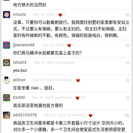
地方够大的当然好
cruzzz
Dec 12, 2023
1
5
没事，只要你可以勤着刷就行。我周围住别墅的家里都有安站立
式，不过要么有保姆，要么有主妇的。 但主妇不如保姆，主妇
家的有时候刷的不勤，有颜色。保姆的就是纯白，很刺眼。
jjianwen68
Dec 12, 2023
1
6
你们用马桶冲水前都要先盖上盖子的？
lzhd24
Dec 12, 2023 via Android
7
yes,but
jelinet
Dec 12, 2023 via iPhone
1
8
在家坐着 niao ，挺好。
0x400
Dec 12, 2023 via iPhone
33
9
其实尿浴室地漏也挺方便的
s642153378
Dec 12, 2023 via Android
1
10
商品房卫生间基本都是卡着三件套最小尺寸设计 空间大小的，
对比多一个小便器，多一个卫生间会使家庭式生活使用感受更