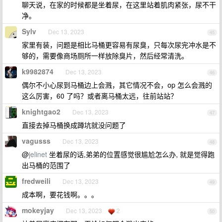
聊天说，在家的时候都是坐着尿，在这里站着肌肉紧张，尿不干
净。
Sylv
Dec 13, 2023
45
家里有装，问题是相比马桶更容易有尿臭，只每次尿完冲水是不
够的，需要像商场厕所一样放除臭片，然后经常清洗。
k9982874
Dec 13, 2023
46
偶尔不小心尿到马桶边上会溅，其它情况不会，op 怎么会溅的
这么厉害，60 了吗？或者离马桶太远，往前站站？
knightgao2
Dec 13, 2023
47
直接去掉马桶换成蹲坑就没问题了
vagusss
Dec 13, 2023
48
@
jelinet
坐着尿的话,弟弟的位置感觉很尴尬怎么办, 就是觉得跑
出马桶的范围了
fredweili
Dec 13, 2023
49
成本啊，要花钱啊。。。
mokeyjay
Dec 13, 2023
2
50