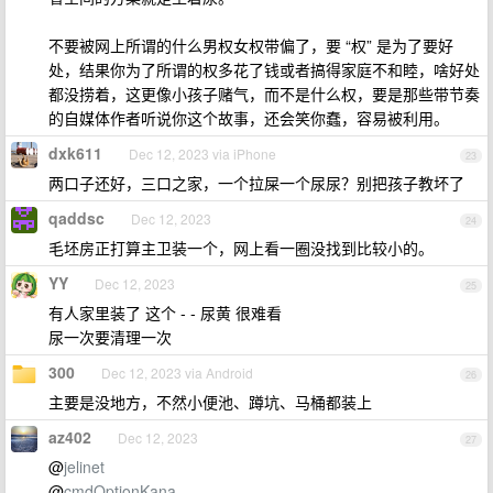
不要被网上所谓的什么男权女权带偏了，要 “权” 是为了要好
处，结果你为了所谓的权多花了钱或者搞得家庭不和睦，啥好处
都没捞着，这更像小孩子赌气，而不是什么权，要是那些带节奏
的自媒体作者听说你这个故事，还会笑你蠢，容易被利用。
dxk611
Dec 12, 2023 via iPhone
23
两口子还好，三口之家，一个拉屎一个尿尿？别把孩子教坏了
qaddsc
Dec 12, 2023
24
毛坯房正打算主卫装一个，网上看一圈没找到比较小的。
YY
Dec 12, 2023
25
有人家里装了 这个 - - 尿黄 很难看
尿一次要清理一次
300
Dec 12, 2023 via Android
26
主要是没地方，不然小便池、蹲坑、马桶都装上
az402
Dec 12, 2023
27
@
jelinet
@
cmdOptionKana