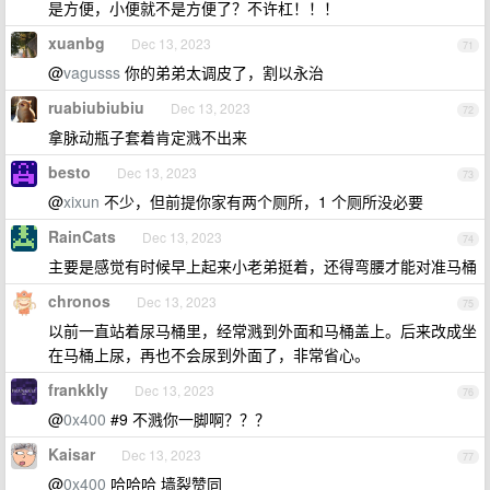
是方便，小便就不是方便了？不许杠！！！
xuanbg
Dec 13, 2023
71
@
vagusss
你的弟弟太调皮了，割以永治
ruabiubiubiu
Dec 13, 2023
72
拿脉动瓶子套着肯定溅不出来
besto
Dec 13, 2023
73
@
xixun
不少，但前提你家有两个厕所，1 个厕所没必要
RainCats
Dec 13, 2023
74
主要是感觉有时候早上起来小老弟挺着，还得弯腰才能对准马桶
chronos
Dec 13, 2023
75
以前一直站着尿马桶里，经常溅到外面和马桶盖上。后来改成坐
在马桶上尿，再也不会尿到外面了，非常省心。
frankkly
Dec 13, 2023
76
@
0x400
#9 不溅你一脚啊？？？
Kaisar
Dec 13, 2023
77
@
0x400
哈哈哈 墙裂赞同