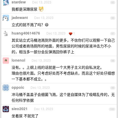
stardew
Dec 13, 2023
95
我都是深蹲尿尿
jadewant
Dec 13, 2023
96
立式的就不溅了吗？😄
huang40614676
Dec 13, 2023
1
97
其实站立式马桶池溅到外面的更多，不信你们可以观察一下自己
公司或者商场厕所的地面，男性尿尿的时候的尿液冲击力不小
的，相当多一部分会反弹溅回你裤子上
lonenol
Dec 13, 2023
98
没有。。上纲上线的话就是一个大男子主义的自私决定。
理由也很片面。只考虑好处而不考虑缺点，而且这个好处仔细想
一下基本都不成立。。
oppoic
Dec 13, 2023
99
冲马桶不盖盖子会细菌飞溅，这个是自媒体为了吸睛乱传的，无
任何科学依据
sieo2021
Dec 13, 2023
100
坐着尿 不就完了