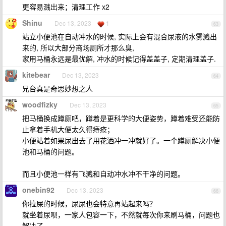
更容易溅出来；清理工作 x2
Shinu
Dec 13, 2023
1
63
站立小便池在自动冲水的时候, 实际上会有混合尿液的水雾溅出
来的, 所以大部分商场厕所才那么臭,
家用马桶永远是最优解, 冲水的时候记得盖盖子, 定期清理盖子.
kitebear
Dec 13, 2023
64
兄台真是奇思妙想之人
woodfizky
Dec 13, 2023
65
把马桶换成蹲厕吧，蹲着是更科学的大便姿势，蹲着难受还能防
止拿着手机大便太久得痔疮；
小便站着如果尿出去了用花洒冲一冲就好了。一个蹲厕解决小便
池和马桶的问题。
而且小便池一样有飞溅和自动冲水冲不干净的问题。
onebin92
Dec 13, 2023
66
你拉屎的时候，尿尿也会特意再站起来吗？
就坐着尿呗，一家人包容一下，不然就每次你来刷马桶，问题也
解决了