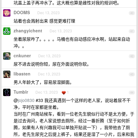
坑盖上盖子再冲水了。这大概也算是雌性对我的规训吧。
DOOMS
Dec 13, 2023
40
站着也会溅射出来 感觉更难打理
zhangyichent
Dec 13, 2023
41
坐着尿尿咋了。。。。马桶也有自动感应冲水啊，站起来自动
冲。。
cnkuner
Dec 13, 2023
42
尿不进去说明你短，尿在外面说明你软。
libasten
Dec 13, 2023
43
男人年龄大了，容易尿湿脚面。
Tumblr
Dec 13, 2023
1
44
@
jojo0830
#33 我还真遇到一个这样的老人家，说站着尿不干
净，平时在家都是坐着。
当时在广州南站候车，看到一位老先生貌似行动不是太方便，于
是过去询问，老人家说想去厕所，经过一番折腾（至于如何折
腾，如果有人有兴趣我可以单独开贴说一下），我带他去了厕
所，老先生尿完之后提上裤子，结果还是湿了一小片，后来和我