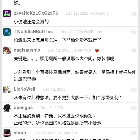
好。
2xvaHoK2LGxQ29R5
Dec 12, 2023 via Android
11
小便池还是会溅的
TWorldIsNButThis
Dec 12, 2023 via iPhone
12
怕溅出来上完用喷头冲一下马桶外沿不就行了
nagisaushio
Dec 12, 2023 via Android
7
13
关键是。。。家用厕所一般没那么大空间，你装哪呢
之前看到一个直接装马桶对面，结果就是人一坐马桶上就把头伸
进尿兜里😂
LieNoWell
Dec 12, 2023
14
从未有过此种想法。要不更加大胆一下，加个尿壶如何？
opengps
Dec 12, 2023
15
不正经的想到一句话：尿不进去说明你短~
正经的说：听说德国的风格就是厕所有小便池
shoto
Dec 12, 2023 via Android
16