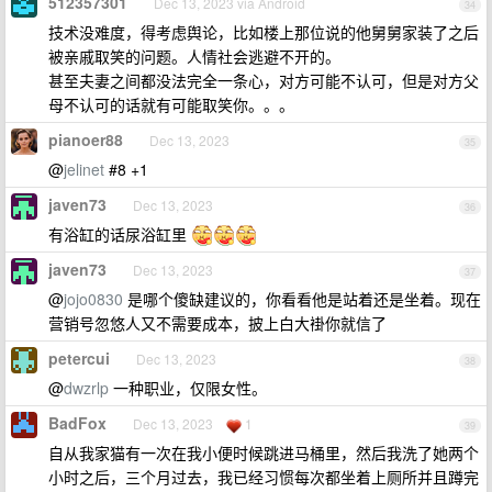
512357301
Dec 13, 2023 via Android
34
技术没难度，得考虑舆论，比如楼上那位说的他舅舅家装了之后
被亲戚取笑的问题。人情社会逃避不开的。
甚至夫妻之间都没法完全一条心，对方可能不认可，但是对方父
母不认可的话就有可能取笑你。。。
pianoer88
Dec 13, 2023
35
@
jelinet
#8 +1
javen73
Dec 13, 2023
36
有浴缸的话尿浴缸里
javen73
Dec 13, 2023
37
@
jojo0830
是哪个傻缺建议的，你看看他是站着还是坐着。现在
营销号忽悠人又不需要成本，披上白大褂你就信了
petercui
Dec 13, 2023
38
@
dwzrlp
一种职业，仅限女性。
BadFox
Dec 13, 2023
1
39
自从我家猫有一次在我小便时候跳进马桶里，然后我洗了她两个
小时之后，三个月过去，我已经习惯每次都坐着上厕所并且蹲完