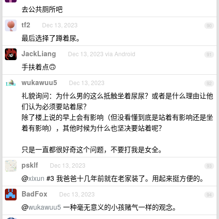
去公共厕所吧
tf2
Dec 13, 2023
90
最后选择了蹲着尿。
JackLiang
Dec 13, 2023 via Android
91
手扶着点🙃
wukawuu5
Dec 13, 2023
92
礼貌询问：为什么男的这么抵触坐着尿尿？或者是什么理由让他
们认为必须要站着尿？
除了楼上说的早上会有影响（但没看懂到底是站着有影响还是坐
着有影响），其他时候为什么也坚决要站着呢？
只是一直都很好奇这个问题，不要打我是女全。
psklf
Dec 13, 2023
93
@
xixun
#3 我爸爸十几年前就在老家装了。用起来挺方便的。
BadFox
Dec 13, 2023
94
@
wukawuu5
一种毫无意义的小孩赌气一样的观念。