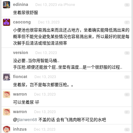
edinina
Dec 13, 2023 via iPhone
56
坐着尿很舒服
caocong
Dec 13, 2023
57
小便池也很容易溅出来而且还占地方，坐着确实能降低溅出来的
概率但不能完全避免某些情况也容易溅出来，所以最好的就是每
次解手后清洁或增加清洁频率
version
Dec 13, 2023
58
没必要..当你用智能马桶..
手压抢.顺便还能放个屁..坐垫有温度...是一个很舒服的过程..
fioncat
Dec 13, 2023
59
坐着尿，岂不是每次都要压枪。。
warron
Dec 13, 2023
60
可以坐着尿 🤣
warron
Dec 13, 2023
61
@
jjianwen68
不盖的话 会有飞溅肉眼不可见的水吧
inhzus
Dec 13, 2023
62