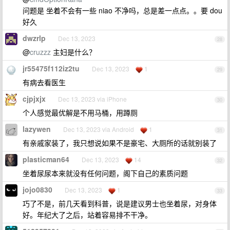
问题是 坐着不会有一些 niao 不净吗，总是差一点点。。要 dou
好久
dwzrlp
Dec 13, 2023
28
@
cruzzz
主妇是什么？
jr55475f112iz2tu
Dec 13, 2023
1
29
有病去看医生
cjpjxjx
Dec 13, 2023 via iPhone
30
个人感觉最优解是不用马桶，用蹲厕
lazywen
Dec 13, 2023 via Android
1
31
有亲戚家装了，我只想说如果不是豪宅、大厕所的话就别装了
plasticman64
Dec 13, 2023
14
32
坐着尿尿本来就没有任何问题，阁下自己的素质问题
jojo0830
Dec 13, 2023
1
33
巧了不是，前几天看到科普，说是建议男士也坐着尿，对身体
好。年纪大了之后，站着容易排不干净。