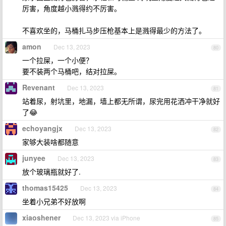
厉害，角度越小溅得约不厉害。
不喜欢坐的，马桶扎马步压枪基本上是溅得最少的方法了。
amon
Dec 13, 2023
80
一个拉屎，一个小便？
要不装两个马桶吧，结对拉屎。
Revenant
Dec 13, 2023
81
站着尿，射坑里，地漏，墙上都无所谓，尿完用花洒冲干净就好
了😂
echoyangjx
Dec 13, 2023
82
家够大装啥都随意
junyee
Dec 13, 2023
83
放个玻璃瓶就好了.
thomas15425
Dec 13, 2023
84
坐着小兄弟不好放啊
xiaoshener
Dec 13, 2023 via iPhone
85