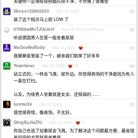
关键你一定得经常把烟头捞干净，不然堵了很难受
likooo125802023
Dec 12, 2023
17
装了这个档次马上就 LOW 了
07H56wMvTJUc4rcf
Dec 12, 2023 via iPhone
18
听说德国男人在家一般坐着尿尿
NoOneNoBody
Dec 12, 2023
1
19
我舅舅家里装了一个，被亲戚们取笑了好多年
Yuanlaoer
Dec 12, 2023
10
20
站立式的，一样会飞溅、尿外边。你觉得商场的干净是因为有人
一直在打扫。
以及，为啥男人坐着就是女全、还极端的……
luomu24
Dec 12, 2023
21
感觉很奇怪，像商场，不太好。
QingXuJiaZhi
Dec 12, 2023
11
22
你自己也说了站着尿会飞溅，为了解决这个问题最方便、最省钱
省空间的方案就是坐着尿。