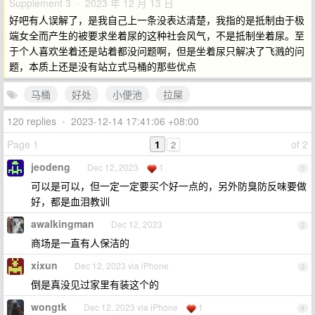
Supplement 3 · 2023 年 12 月 13 日
好吧有人误解了，是我自己上一条没表达清楚，我指的是抵制由于极
端女全而产生的被要求坐着尿的这种社会风气，不是抵制坐着尿。至
于个人喜欢坐着还是站着都没问题啊，但是坐着尿只解决了飞溅的问
题，本质上还是没有站立式马桶的那些优点
马桶
好处
小便池
拉屎
120 replies
•
2023-12-14 17:41:06 +08:00
Page 1
1
of 2
2
jeodeng
Dec 12, 2023
1
1
可以是可以，但一定一定要买个好一点的，另外防臭防反味要做
好，都是血泪教训
awalkingman
Dec 12, 2023
2
商场是一直有人保洁的
xixun
Dec 12, 2023 via iPhone
3
倒是真没见过家里有装这个的
wongtk
Dec 12, 2023 via iPhone
1
4