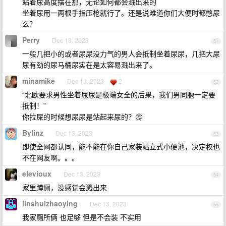
站着尿高度摆在那，无论如何都会溅出来的
坐着尿用一两根手指压枪就行了。还是说难道你们大便时都憋尿
么？
Perry
Dec 13, 2023
51
一般几把小的或者尿尿没力气的男人会抵制坐着尿尿，几把大尿
尿有劲的尿马桶尿实在是太容易溅出来了。
minamike
Dec 13, 2023
2
52
“北欧要求男性坐着尿尿是极端女全的后果，我们男同胞一定要
抵制！”
你拉屎的时候想尿尿是站起来尿的？🤔
Bylinz
Dec 13, 2023
53
即使全网都认同，能不能在你自己家装站立式小便池，决定权也
不在网友啊。。。
elevioux
Dec 13, 2023
54
家里蹲厕，没感觉会溅出来
linshuizhaoying
Dec 13, 2023
55
我家厕所俩 也足够 但是不会装 不实用