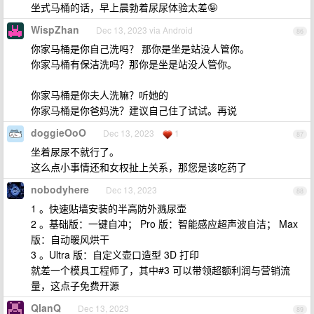
坐式马桶的话，早上晨勃着尿尿体验太差🤪
WispZhan
Dec 13, 2023 via Android
86
你家马桶是你自己洗吗？ 那你是坐是站没人管你。
你家马桶有保洁洗吗？那你是坐是站没人管你。
你家马桶是你夫人洗嘛？听她的
你家马桶是你爸妈洗？建议自己住了试试。再说
doggieOoO
Dec 13, 2023
1
87
坐着尿尿不就行了。
这么点小事情还和女权扯上关系，那您是该吃药了
nobodyhere
Dec 13, 2023
88
1 。快速贴墙安装的半高防外溅尿壶
2 。基础版：一键自冲； Pro 版：智能感应超声波自洁； Max
版：自动暖风烘干
3 。Ultra 版：自定义壶口造型 3D 打印
就差一个模具工程师了，其中#3 可以带领超额利润与营销流
量，这点子免费开源
QlanQ
Dec 13, 2023
89