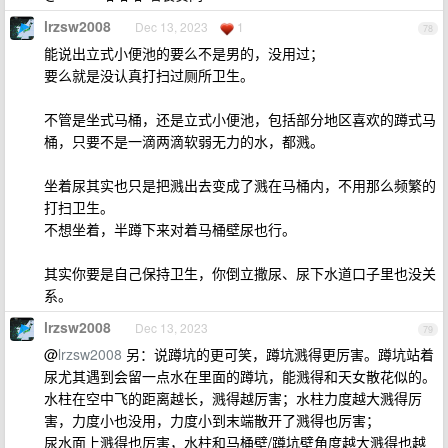
lrzsw2008
Dec 13, 2023
1
78
能说出立式小便池的要么不是男的，没用过；
要么就是没认真打扫过厕所卫生。
不管是坐式马桶，还是立式小便池，包括部分地区喜欢的蹲式马
桶，只要不是一滴两滴软弱无力的水，都溅。
坐着尿其实也只是把溅出去变成了溅在马桶内，不用那么频繁的
打扫卫生。
不想坐着，半蹲下来对着马桶壁尿也行。
其实你要是自己保持卫生，你倒立撒尿、尿下水道口子里也没关
系。
lrzsw2008
Dec 13, 2023
79
@
lrzsw2008
另：说蹲坑的更可笑，蹲坑溅得更厉害。蹲坑站着
尿尤其遇到会留一点水在里面的蹲坑，能溅得和天女散花似的。
水柱在空中飞的距离越长，溅得越厉害；水柱力度越大溅得厉
害，力度小也没用，力度小到末端散开了溅得也厉害；
尿水面上溅得也厉害，水柱和马桶壁/蹲坑壁角度越大溅得也越