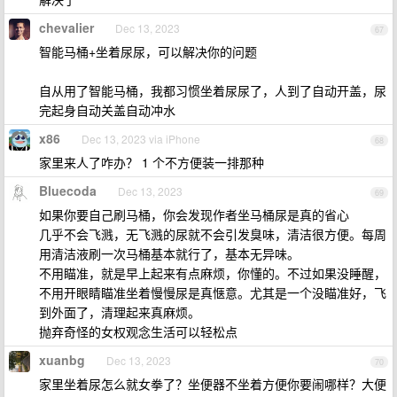
chevalier
Dec 13, 2023
67
智能马桶+坐着尿尿，可以解决你的问题
自从用了智能马桶，我都习惯坐着尿尿了，人到了自动开盖，尿
完起身自动关盖自动冲水
x86
Dec 13, 2023 via iPhone
68
家里来人了咋办？ 1 个不方便装一排那种
Bluecoda
Dec 13, 2023
69
如果你要自己刷马桶，你会发现作者坐马桶尿是真的省心
几乎不会飞溅，无飞溅的尿就不会引发臭味，清洁很方便。每周
用清洁液刷一次马桶基本就行了，基本无异味。
不用瞄准，就是早上起来有点麻烦，你懂的。不过如果没睡醒，
不用开眼睛瞄准坐着慢慢尿是真惬意。尤其是一个没瞄准好，飞
到外面了，清理起来真麻烦。
抛弃奇怪的女权观念生活可以轻松点
xuanbg
Dec 13, 2023
70
家里坐着尿怎么就女拳了？坐便器不坐着方便你要闹哪样？大便