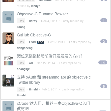
replied by
iandyh
Objective-C Runtime Bowser
1
iDev
•
darcy
•
Dec 4, 2011
• Lastly replied by
lldong
GitHub Objective-C
2
iDev
•
Livid
•
Oct 17, 2011
• Lastly replied by
PRO
dongsheng
诸位来谈谈移动前端开发发展的方向？
14
iDev
•
wtl
•
Sep 22, 2014
• Lastly replied by
shang1jk
支持 oAuth 和 streaming api 的 objective c
Twitter library
6
iDev
•
timshi
•
Feb 5, 2011
• Lastly replied by
timshi
xCoder达人们，推荐一本Objective-C入门
教材吧