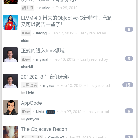
酷工作
•
aurlee
•
Feb 29, 2012
LLVM 4.0 带来的Objective-C新特性，代码
又可以简洁一些了！
5
iDev
•
lldong
•
Feb 17, 2012
• Lastly replied by
elden
正式的进入idev领域
5
iDev
•
myrual
•
Feb 16, 2012
• Lastly replied by
sharkli
20120213 午夜俱乐部
15
天黑以后
•
myrual
•
Feb 13, 2012
• Lastly replied
by
Livid
AppCode
6
iDev
•
Livid
•
Jan 27, 2012
• Lastly replied
PRO
by
ydhydh
The Objective Recon
2
Battlefield 3
•
GordianZ
•
Jan 27, 2012
• Lastly