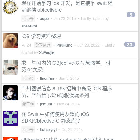
现在开始学习 ios 开发，是直接学 swift 还
是继续 objective-c
5
问与答
•
acpp
•
Jan 23, 2015
• Lastly replied by
anerevol
iOS 学习资料整理
33
24
分享创造
•
PaulKing
•
Jun 28, 2022
• Lastly
replied by
XuYoujin
求一些国内的 OBjective-C 视频教学，付
费 or 免费
问与答
•
lisonfan
•
Jan 5, 2015
广州图锐信息 8-15k 招聘中高级 iOS 程序
员，产品音乐说+萌叔漫玩系列
酷工作
•
jeff_kit
•
Nov 24, 2014
在 Swift 中如何使用友盟的 iOS
SDK(Objective-C 静态库)？
问与答
•
fisheryiyi
•
Oct 29, 2014
Objective-C 中的 runtime 是不是就和 java