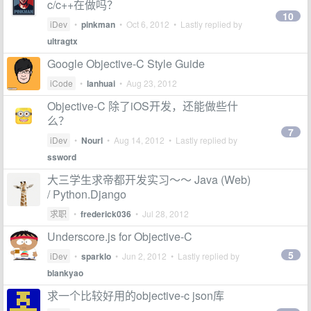
c/c++在做吗？
10
iDev
•
pinkman
•
Oct 6, 2012
• Lastly replied by
ultragtx
Google Objective-C Style Guide
iCode
•
lanhuai
•
Aug 23, 2012
Objective-C 除了iOS开发，还能做些什
么？
7
iDev
•
Nourl
•
Aug 14, 2012
• Lastly replied by
ssword
大三学生求帝都开发实习～～ Java (Web)
/ Python.Django
求职
•
frederick036
•
Jul 28, 2012
Underscore.js for Objective-C
5
iDev
•
sparklo
•
Jun 2, 2012
• Lastly replied by
blankyao
求一个比较好用的objective-c json库