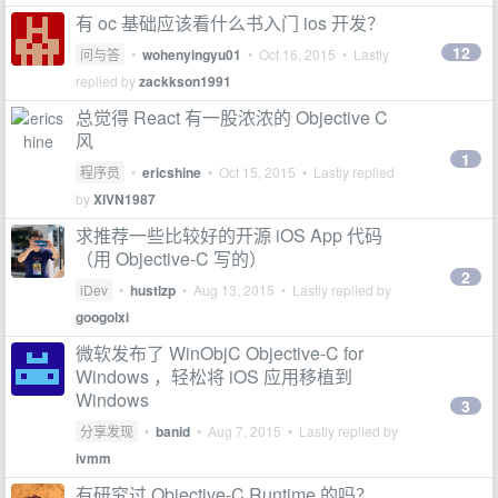
有 oc 基础应该看什么书入门 ios 开发？
12
问与答
•
wohenyingyu01
•
Oct 16, 2015
• Lastly
replied by
zackkson1991
总觉得 React 有一股浓浓的 Objective C
风
1
程序员
•
ericshine
•
Oct 15, 2015
• Lastly replied
by
XIVN1987
求推荐一些比较好的开源 iOS App 代码
（用 Objective-C 写的）
2
iDev
•
hustlzp
•
Aug 13, 2015
• Lastly replied by
googolxi
微软发布了 WinObjC Objective-C for
Windows ，轻松将 iOS 应用移植到
Windows
3
分享发现
•
banid
•
Aug 7, 2015
• Lastly replied by
ivmm
有研究过 Objective-C Runtime 的吗？