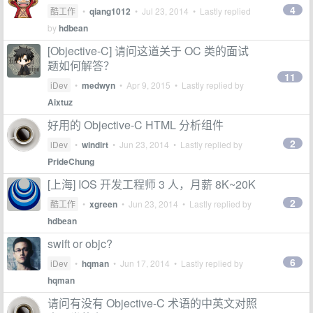
4
酷工作
•
qiang1012
•
Jul 23, 2014
• Lastly replied
by
hdbean
[Objective-C] 请问这道关于 OC 类的面试
题如何解答？
11
iDev
•
medwyn
•
Apr 9, 2015
• Lastly replied by
Aixtuz
好用的 Objective-C HTML 分析组件
2
iDev
•
windirt
•
Jun 23, 2014
• Lastly replied by
PrideChung
[上海] IOS 开发工程师 3 人，月薪 8K~20K
2
酷工作
•
xgreen
•
Jun 23, 2014
• Lastly replied by
hdbean
swift or objc?
6
iDev
•
hqman
•
Jun 17, 2014
• Lastly replied by
hqman
请问有没有 Objective-C 术语的中英文对照