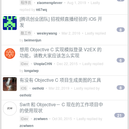
程序员
•
xiaomeng4ever
•
Aug 1, 2019
• Lastly
replied by
tt67wq
[腾讯创业团队] 招视频直播经验的 iOS 开
发
8
酷工作
•
wesleywang
•
Mar 2, 2016
• Lastly replied
by
beimenjun
想用 Objective C 实现模拟登录 V2EX 的
功能，请教大家应该怎么实现
6
iDev
•
UtopiaCHN
•
Dec 22, 2015
• Lastly replied
by
longaiwp
有没有 Objective C 项目生成类图的工具
8
iOS
•
ostholz
•
Mar 22, 2019
• Lastly replied by
ostholz
Swift 和 Objective－ C 现在的工作项目中
的使用现状
21
iDev
•
zcwlwen
•
Oct 30, 2015
• Lastly replied by
zcwlwen