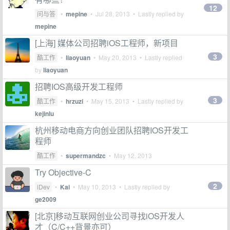
12
问与答
•
mepine
•
Jul 28, 2013
• Lastly replied by
mepine
[上海] 媒体公司招聘iOS工程师，新项目
3
酷工作
•
liaoyuan
•
May 20, 2013
• Lastly replied
by
liaoyuan
招聘IOS高级开发工程师
3
酷工作
•
hrzuzi
•
May 15, 2013
• Lastly replied by
kejinlu
杭州移动电商方向创业团队招聘IOS开发工
程师
酷工作
•
supermandzc
•
May 12, 2013
Try Objective-C
2
iDev
•
Kai
•
May 10, 2013
• Lastly replied by
ge2009
[北京]移动互联网创业公司寻找iOS开发人
才（C/C++背景亦可）