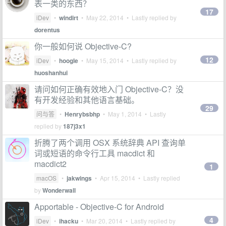
表一类的东西？
17
iDev
•
windirt
•
May 22, 2014
• Lastly replied by
dorentus
你一般如何说 Objective-C?
12
iDev
•
hoogle
•
May 15, 2014
• Lastly replied by
huoshanhui
请问如何正确有效地入门 Objective-C？没
有开发经验和其他语言基础。
29
问与答
•
Henrybsbhp
•
May 1, 2014
• Lastly
replied by
187j3x1
折腾了两个调用 OSX 系统辞典 API 查询单
词或短语的命令行工具 macdict 和
macdict2
1
macOS
•
jakwings
•
Apr 15, 2014
• Lastly replied
by
Wonderwall
Apportable - Objective-C for Android
4
iDev
•
ihacku
•
Mar 20, 2014
• Lastly replied by