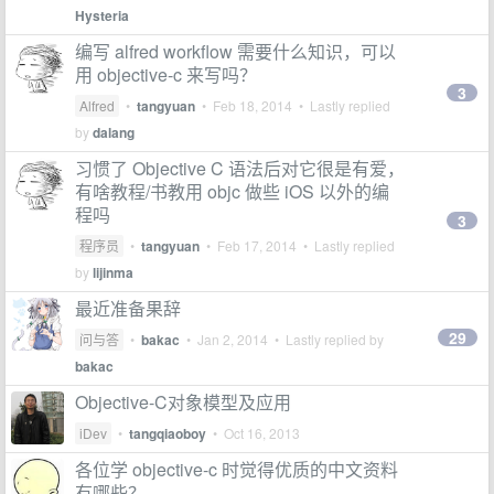
Hysteria
编写 alfred workflow 需要什么知识，可以
用 objective-c 来写吗？
3
Alfred
•
tangyuan
•
Feb 18, 2014
• Lastly replied
by
dalang
习惯了 Objective C 语法后对它很是有爱，
有啥教程/书教用 objc 做些 iOS 以外的编
程吗
3
程序员
•
tangyuan
•
Feb 17, 2014
• Lastly replied
by
lijinma
最近准备果辞
29
问与答
•
bakac
•
Jan 2, 2014
• Lastly replied by
bakac
Objective-C对象模型及应用
iDev
•
tangqiaoboy
•
Oct 16, 2013
各位学 objective-c 时觉得优质的中文资料
有哪些？