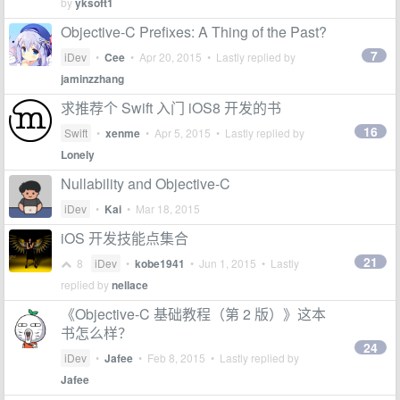
by
yksoft1
Objective-C Prefixes: A Thing of the Past?
7
iDev
•
Cee
•
Apr 20, 2015
• Lastly replied by
jaminzzhang
求推荐个 Swift 入门 iOS8 开发的书
16
Swift
•
xenme
•
Apr 5, 2015
• Lastly replied by
Lonely
Nullability and Objective-C
iDev
•
Kai
•
Mar 18, 2015
iOS 开发技能点集合
21
8
iDev
•
kobe1941
•
Jun 1, 2015
• Lastly
replied by
nellace
《Objective-C 基础教程（第 2 版）》这本
书怎么样？
24
iDev
•
Jafee
•
Feb 8, 2015
• Lastly replied by
Jafee