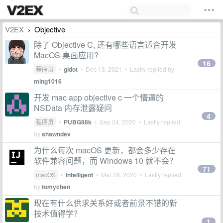
V2EX
Objective
›
除了 Objective C, 还有哪些语言适合开发
MacOS 桌面应用?
16
程序员
•
gidot
•
Dec 13, 2021
• Lastly replied by
ming1016
开发 mac app objective c 一个懵逼的
NSData 内存泄露疑问
4
程序员
•
PUBG98k
•
Sep 24, 2020
• Lastly replied
by
shawndev
为什么每次 macOS 更新，都会多少存在
软件兼容问题，而 Windows 10 就不会？
71
macOS
•
Intelligent
•
Mar 28, 2020
• Lastly replied
by
tomychen
现在有什么供求关系好或者前景不错的新
技术值得学？
1