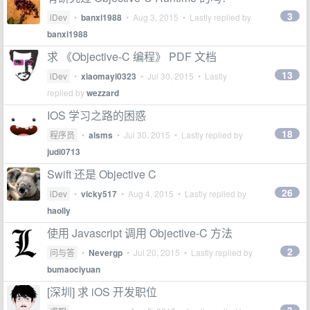
3
iDev
•
banxi1988
•
Aug 3, 2015
• Lastly replied by
banxi1988
求 《Objective-C 编程》 PDF 文档
13
iDev
•
xiaomayi0323
•
Jul 30, 2015
• Lastly
replied by
wezzard
IOS 学习之路的困惑
18
程序员
•
alsms
•
Jul 30, 2015
• Lastly replied by
judi0713
Swift 还是 Objective C
26
iDev
•
vicky517
•
Aug 4, 2015
• Lastly replied by
haolly
使用 Javascript 调用 Objective-C 方法
2
问与答
•
Nevergp
•
Jul 20, 2015
• Lastly replied by
bumaociyuan
[深圳] 求 iOS 开发职位