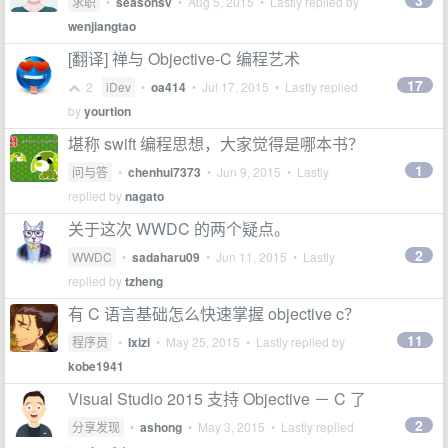
3
求职
•
seasonsv
•
Aug 5, 2015
• Lastly replied by
wenjiangtao
[翻译] 禅与 Objective-C 编程艺术
17
2
iDev
•
oa414
•
Jul 17, 2015
• Lastly replied
by
yourtion
堪称 swift 编程思想，大家觉得是哪本书？
1
问与答
•
chenhui7373
•
Jun 9, 2015
• Lastly
replied by
nagato
关于这次 WWDC 的两个疑点。
2
WWDC
•
sadaharu09
•
Jun 11, 2015
• Lastly
replied by
tzheng
有 C 语言基础怎么快速掌握 objective c？
11
程序员
•
Ixizi
•
May 25, 2015
• Lastly replied by
kobe1941
Visual Studio 2015 支持 Objective － C 了
2
分享发现
•
ashong
•
May 3, 2015
• Lastly replied