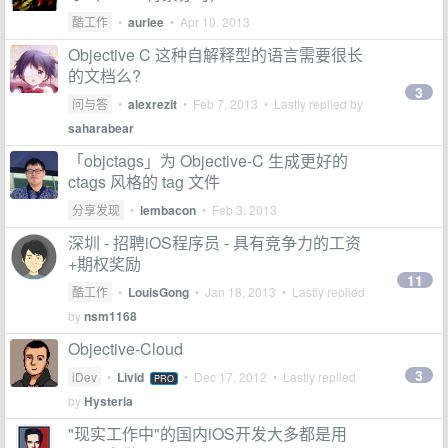
酷工作
•
aurlee
•
Apr 10, 2013
Objective C 这种自解释型的语言需要很长
的文档么?
3
问与答
•
alexrezit
•
Feb 7, 2013
• Lastly replied by
saharabear
「objctags」为 Objective-C 生成更好的
ctags 风格的 tag 文件
分享发现
•
lembacon
•
Feb 3, 2013
深圳 - 招聘iOS程序员 - 具有竞争力的工资
+期权奖励
11
酷工作
•
LouisGong
•
Jan 18, 2013
• Lastly replied
by
nsm1168
Objective-Cloud
3
iDev
•
Livid
•
Dec 17, 2012
• Lastly replied
PRO
by
Hysteria
"现实工作中"的国内iOS开发大多都是用