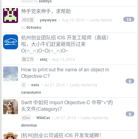
replied by
shihty5
伸手党来伸手，求帮助
19
问与答
•
ywywywx
•
Aug 15, 2014
• Lastly replied
by
404neko
杭州创业团队招 IOS 开发工程师（高级）
啦，大小牛们赶紧砸简历过来
O(∩_∩)O~O(∩_∩)O~
酷工作
•
xkkj
•
Aug 13, 2014
How to print out the name of an object in
Objective-C?
6
C
•
eato
•
Jul 27, 2014
• Lastly replied by
canautumn
Swift 中如何 import Objective-C 中带"+"的
头文件(Category)？
6
iDev
•
WildCat
•
Jul 27, 2014
• Lastly replied by
dorentus
[杭州]创业公司诚招 iOS 开发攻城狮！