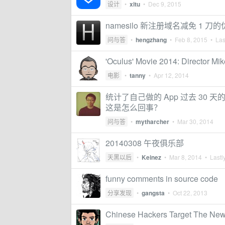
设计
•
xitu
•
Dec 9, 2015
namesilo 新注册域名减免 1
问与答
•
hengzhang
•
Feb 8, 2015
• Last
'Oculus' Movie 2014: Director Mi
电影
•
tanny
•
Apr 12, 2014
统计了自己做的 App 过去 30 天的
这是怎么回事？
问与答
•
mytharcher
•
Mar 30, 2014
20140308 午夜俱乐部
天黑以后
•
Keinez
•
Mar 8, 2014
• Lastly
funny comments in source code
分享发现
•
gangsta
•
Oct 22, 2013
Chinese Hackers Target The New