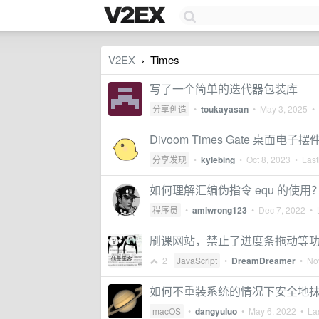
V2EX
Times
›
写了一个简单的迭代器包装库
分享创造
•
toukayasan
•
May 3, 2025
• 
Divoom Times Gate 桌面
分享发现
•
kylebing
•
Oct 8, 2023
• Lastl
如何理解汇编伪指令 equ 的使用
程序员
•
amiwrong123
•
Dec 7, 2022
• L
刷课网站，禁止了进度条拖动等
2
JavaScript
•
DreamDreamer
•
No
如何不重装系统的情况下安全地抹除
macOS
•
dangyuluo
•
May 6, 2022
• Las