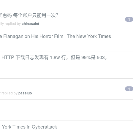
 刀的优惠码 每个账户只能用一次？
1
ly replied by
chinasaint
ke Flanagan on His Horror Film | The New York Times
 HTTP 下载日志发现有 1.8w 行，但是 99%是 503，
1
 replied by
passluo
 York Times in Cyberattack