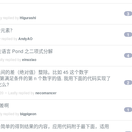
3
y replied by
Higurashi
个元素？
1
 replied by
AndyAO
性语言 Pond 之二项式分解
4
tly replied by
einsxiao
间的差（绝对值）整除。比如 45 这个数字
,要求时输出第满足条件的第 n 个数字的值. 我用下面的代码实现了
2
化么?
020
• Lastly replied by
necomancer
能好差啊
1
y replied by
bigpigeon
个简单的得到结果的内容，应用代码附于最下面，适用