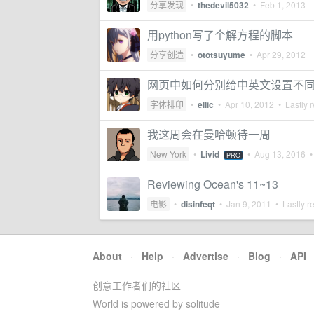
分享发现
•
thedevil5032
•
Feb 1, 2013
用python写了个解方程的脚本
分享创造
•
ototsuyume
•
Apr 29, 2012
网页中如何分别给中英文设置不
字体排印
•
ellic
•
Apr 10, 2012
• Lastly r
我这周会在曼哈顿待一周
New York
•
Livid
•
Aug 13, 2016
• 
PRO
Reviewing Ocean's 11~13
电影
•
disinfeqt
•
Jan 9, 2011
• Lastly r
About
·
Help
·
Advertise
·
Blog
·
API
创意工作者们的社区
World is powered by solitude