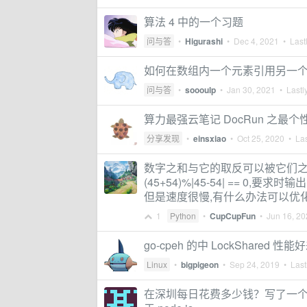
算法 4 中的一个习题
问与答
•
Higurashi
•
Dec 4, 2021
• Lastl
如何在数组内一个元素引用另一
问与答
•
soooulp
•
Jan 30, 2021
• Lastly
算力最强云笔记 DocRun 之最个
分享发现
•
einsxiao
•
Oct 25, 2020
• Las
数字之和与它的取反可以被它们之
(45+54)%|45-54| == 0
但是速度很慢,有什么办法可以优
1
Python
•
CupCupFun
•
Jun 16, 2
go-cpeh 的中 LockShared 性
Linux
•
bigpigeon
•
Sep 24, 2019
• Lastl
在深圳每日花费多少钱？写了一