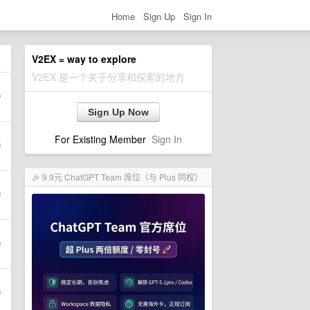
Home
Sign Up
Sign In
V2EX = way to explore
V2EX 是一个关于分享和探索的地方
Sign Up Now
For Existing Member
Sign In
🎉 9.9元 ChatGPT Team 席位（与 Plus 同权）