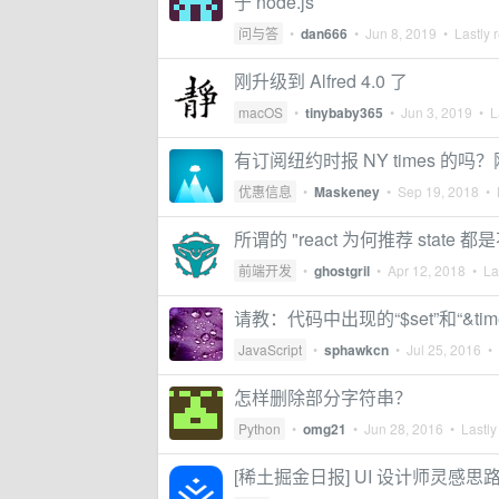
于 node.js
问与答
•
dan666
•
Jun 8, 2019
• Lastly 
刚升级到 Alfred 4.0 了
macOS
•
tinybaby365
•
Jun 3, 2019
• La
有订阅纽约时报 NY times 的
优惠信息
•
Maskeney
•
Sep 19, 2018
• L
所谓的 "react 为何推荐 state
前端开发
•
ghostgril
•
Apr 12, 2018
• Las
请教：代码中出现的“$set”和“&ti
JavaScript
•
sphawkcn
•
Jul 25, 2016
• 
怎样删除部分字符串？
Python
•
omg21
•
Jun 28, 2016
• Lastly
[稀土掘金日报] UI 设计师灵感思