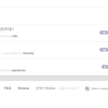
同的字体？
19
eplied by
ellic
18
Lastly replied by
Greenly
2
eplied by
napoleonu
·
FAQ
·
Solana
·
2757 Online
Highest 6679
·
Select Langua