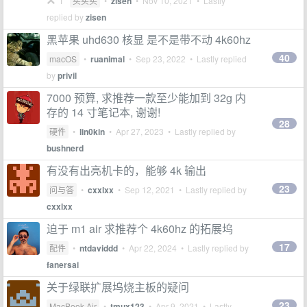
1
买买买
•
zisen
•
Nov 10, 2021
• Lastly
replied by
zisen
黑苹果 uhd630 核显 是不是带不动 4k60hz
40
macOS
•
ruanimal
•
Sep 23, 2022
• Lastly replied
by
privil
7000 预算, 求推荐一款至少能加到 32g 内
存的 14 寸笔记本, 谢谢!
28
硬件
•
lin0kin
•
Apr 27, 2023
• Lastly replied by
bushnerd
有没有出亮机卡的，能够 4k 输出
23
问与答
•
cxxlxx
•
Sep 12, 2021
• Lastly replied by
cxxlxx
迫于 m1 air 求推荐个 4k60hz 的拓展坞
17
配件
•
ntdaviddd
•
Apr 22, 2024
• Lastly replied by
fanersai
关于绿联扩展坞烧主板的疑问
23
MacBook Air
•
tmux123
•
Apr 9, 2021
• Lastly