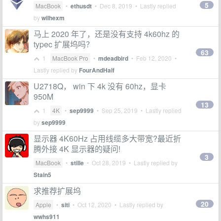
5
MacBook
•
ethusdt
•
Dec 8, 2019
• Lastly replied
by
wilhexm
马上 2020 年了，还是没有支持 4k60hz 的
typec 扩展坞吗？
63
1
MacBook Pro
•
mdeadbird
•
Feb 12, 2020
•
Lastly replied by
FourAndHalf
U2718Q， win 下 4k 没有 60hz，显卡
950M
13
1
4K
•
sep9999
•
Sep 25, 2019
• Lastly replied
by
sep9999
显示器 4K60Hz 占用线缆多大带宽?最近折
腾外接 4K 显示器的疑问!
3
MacBook
•
stille
•
Oct 28, 2019
• Lastly replied by
Stain5
求推荐扩展坞
20
Apple
•
siti
•
Oct 12, 2020
• Lastly replied by
wwhs911