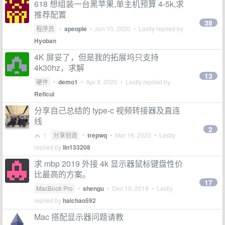
618 想组装一台黑苹果,单主机预算 4-5k,求
推荐配置
38
程序员
•
apeople
•
Jun 10, 2020
• Lastly replied by
Hyoban
4K 屏妥了，但是我的拓展坞只支持
4k30hz，求解
13
硬件
•
demo1
•
Apr 9, 2020
• Lastly replied by
Reficul
分享自己总结的 type-c 视频转接器及直连
线
2
1
分享创造
•
trepwq
•
Mar 16, 2020
• Lastly
replied by
lln133208
求 mbp 2019 外接 4k 显示器鼠标键盘性价
比最高的方案。
17
MacBook Pro
•
shengu
•
Dec 19, 2019
• Lastly
replied by
haichao592
Mac 搭配显示器问题请教