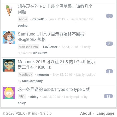
想在现在的 PC 上装个黑苹果，请教几个
问题
5
Apple
•
CarrotD
•
Jun 2, 2019
• Lastly replied by
zgoing
Samsung UH750 显示器始终不回报
4K@60hz 规格
3
MacBook Pro
•
LuvLetter
•
Apr 4, 2018
• Lastly
replied by
zb199092
Macbook 2015 可以让 21.5 的 LG 4K 显示
器工作在 4K60Hz
3
MacBook
•
neutron
•
Nov 15, 2016
• Lastly replied
by
SoloCompany
求一条靠谱的 usb3.1 type c to type c 线
12
配件
•
shicy
•
Jul 23, 2016
• Lastly replied by
shicy
© 2026 V2EX · 91ms · 3.9.8.5
About
·
Language