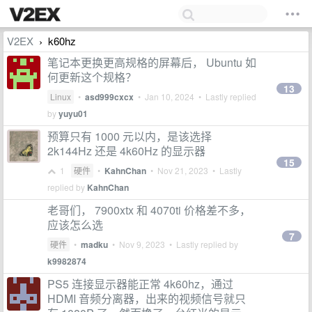
V2EX
k60hz
›
笔记本更换更高规格的屏幕后， Ubuntu 如
何更新这个规格？
13
Linux
•
asd999cxcx
•
Jan 10, 2024
• Lastly replied
by
yuyu01
预算只有 1000 元以内，是该选择
2k144Hz 还是 4k60Hz 的显示器
15
1
硬件
•
KahnChan
•
Nov 21, 2023
• Lastly
replied by
KahnChan
老哥们， 7900xtx 和 4070ti 价格差不多，
应该怎么选
7
硬件
•
madku
•
Nov 9, 2023
• Lastly replied by
k9982874
PS5 连接显示器能正常 4k60hz，通过
HDMI 音频分离器，出来的视频信号就只