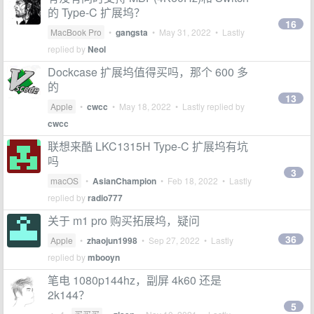
的 Type-C 扩展坞？
16
MacBook Pro
•
gangsta
•
May 31, 2022
• Lastly
replied by
Neol
Dockcase 扩展坞值得买吗，那个 600 多
的
13
Apple
•
cwcc
•
May 18, 2022
• Lastly replied by
cwcc
联想来酷 LKC1315H Type-C 扩展坞有坑
吗
3
macOS
•
AsianChampion
•
Feb 18, 2022
• Lastly
replied by
radio777
关于 m1 pro 购买拓展坞，疑问
36
Apple
•
zhaojun1998
•
Sep 27, 2022
• Lastly
replied by
mbooyn
笔电 1080p144hz，副屏 4k60 还是
2k144？
5