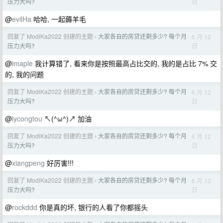
日
压力大吗?
@
evilHa
哈哈, 一起薅羊毛
回复了 ModiKa2022 创建的主题
大家各自的房贷还剩多少? 每个月
6 月 12
›
日
压力大吗?
@
imaple
我计算错了, 看来你是按照最高占比交的, 我的是占比 7% 交
的, 我的问题
回复了 ModiKa2022 创建的主题
大家各自的房贷还剩多少? 每个月
6 月 12
›
日
压力大吗?
@
lycongtou
↖(^ω^)↗ 加油
回复了 ModiKa2022 创建的主题
大家各自的房贷还剩多少? 每个月
6 月 12
›
日
压力大吗?
@
xiangpeng
好厉害!!!
回复了 ModiKa2022 创建的主题
大家各自的房贷还剩多少? 每个月
6 月 12
›
日
压力大吗?
@
rockddd
你是真的坏, 银行的人看了你都摇头