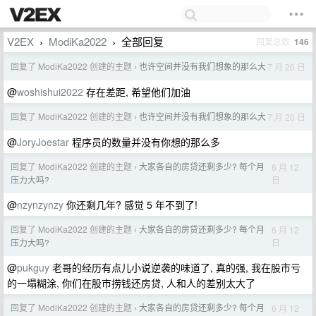
V2EX
ModiKa2022
全部回复
回复总数
146
›
›
回复了 ModiKa2022 创建的主题
也许空间并没有我们想象的那么大
7 月 20 日
›
@
woshishui2022
存在差距, 希望他们加油
回复了 ModiKa2022 创建的主题
也许空间并没有我们想象的那么大
7 月 20 日
›
@
JoryJoestar
程序员的数量并没有你想的那么多
回复了 ModiKa2022 创建的主题
大家各自的房贷还剩多少? 每个月
6 月 12
›
日
压力大吗?
@
nzynzynzy
你还剩几年? 感觉 5 年不到了!
回复了 ModiKa2022 创建的主题
大家各自的房贷还剩多少? 每个月
6 月 12
›
日
压力大吗?
@
pukguy
老哥的经历有点儿小说逆袭的味道了, 真的强, 我在股市亏
的一塌糊涂, 你们在股市捞钱还房贷, 人和人的差别太大了
回复了 ModiKa2022 创建的主题
大家各自的房贷还剩多少? 每个月
6 月 12
›