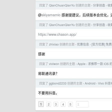
回复了
QianChuanQianYu
创建的主题
分享创造
收
›
›
@
akiyamamio
感谢提建议，后续版本会优化，还
回复了
QianChuanQianYu
创建的主题
分享创造
收
›
›
https://www.chason.app/
回复了
zhixiao
创建的主题
优惠信息
[官方优惠] 免费兑换一
›
›
感谢
回复了
viviwon
创建的主题
Apple
求推荐一款 iOS
›
›
易联通讯录？
回复了
ggbond2233
创建的主题
Android
Vivo 
›
›
不要用抖音。
1
2
3
4
5