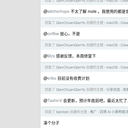
回复了
QianChuanQianYu
创建的主题
macOS
Cl
›
›
@
witcherhope
不太了解 mole 。我使用的都是官方 
回复了
QianChuanQianYu
创建的主题
macOS
Cl
›
›
@
ovtfkw
放心，不是
回复了
QianChuanQianYu
创建的主题
macOS
Cl
›
›
@
Mzs
感谢反馈，本周修复下
回复了
QianChuanQianYu
创建的主题
macOS
Cl
›
›
@
eriko
目前没有收费计划
回复了
QianChuanQianYu
创建的主题
分享创造
收
›
›
@
TashinV
会更新，预计年底前吧，最近太忙了
回复了
liqinliqin
创建的主题
推广
四博 AI 小黄鸭做活
›
›
凑个分子