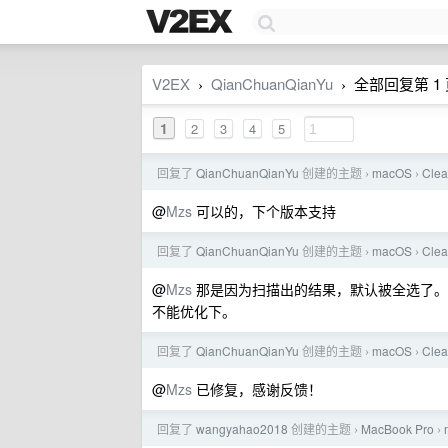
V2EX
QianChuanQianYu
全部回复第 1 页
›
›
1
2
3
4
5
回复了
QianChuanQianYu
创建的主题
macOS
Cl
›
›
@
Mzs
可以的，下个版本支持
回复了
QianChuanQianYu
创建的主题
macOS
Cl
›
›
@
Mzs
那是因为扫描出的结果，默认被全选了。如果在
不能优化下。
回复了
QianChuanQianYu
创建的主题
macOS
Cl
›
›
@
Mzs
已修复，感谢反馈！
回复了
wangyahao2018
创建的主题
MacBook Pro
›
›