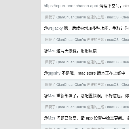
https://cpurunner.chason.app/
清理下空间，cle
回复了
QianChuanQianYu
创建的主题
macOS
Cl
›
›
@
wsjjacky
嗯，后续会增加多种功能，争取让你扔掉花
回复了
QianChuanQianYu
创建的主题
macOS
Cl
›
›
@
Mzs
这两天修复，谢谢反馈
回复了
QianChuanQianYu
创建的主题
macOS
Cl
›
›
@
gigishy
不是哦，mac store 版本正在上线中
回复了
QianChuanQianYu
创建的主题
macOS
Cl
›
›
@
Mzs
重新部署了，刚配置错误，不好意思。你
回复了
QianChuanQianYu
创建的主题
macOS
Cl
›
›
@
Mzs
问题已修复，请 app 设置中检查更新。 