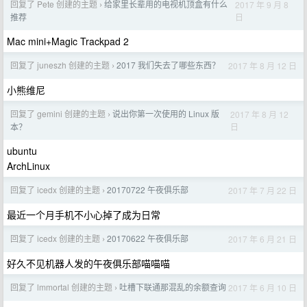
回复了 Pete 创建的主题
给家里长辈用的电视机顶盒有什么
2017 年 9 月 8
›
日
推荐
Mac mini+Magic Trackpad 2
回复了 juneszh 创建的主题
2017 我们失去了哪些东西？
2017 年 8 月 12 日
›
小熊维尼
回复了 gemini 创建的主题
说出你第一次使用的 Linux 版
2017 年 8 月 12
›
日
本？
ubuntu
ArchLinux
回复了 icedx 创建的主题
20170722 午夜俱乐部
2017 年 7 月 22 日
›
最近一个月手机不小心掉了成为日常
回复了 icedx 创建的主题
20170622 午夜俱乐部
2017 年 6 月 21 日
›
好久不见机器人发的午夜俱乐部喵喵喵
回复了 lmmortal 创建的主题
吐槽下联通那混乱的余额查询
2017 年 6 月 10 日
›