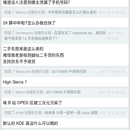
难道没人注意到楼主泄漏了手机号码？
回复了 Mirana 创建的主题
中年程序员都是怎么打理头发的
2017 年 6 月 8 日
›
29 算中年啦?怎么办我也快了
回复了 johnwayne 创建的主题
在某东买了 macbook air，激活后
2017 年 6
›
月 6 日
就不能享受 14 天无理由退换货了？
二手东原来是这么来的
难怪我老是收到疑似二手货的东西
支持京东不予退货
回复了 flaneurse 创建的主题
20170606 午夜俱乐部
2017 年 6 月 6 日
›
High Sierra ？
回复了 Kilerd 创建的主题
20170604 午夜俱乐部
2017 年 6 月 4 日
›
唉 B 站 OPED 区被三次元污染了
回复了 mritd 创建的主题
来来来 大家一起修一波 Linux 桌面
2017 年 6 月 2 日
›
默认的 KDE 真没什么可以晒的