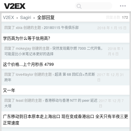
V2EX
Sagiri
全部回复
回复总数
172
›
›
回复了 xbla 创建的主题
20180115 午夜俱乐部
2018 年 1 月 15 日
›
学历高为什么等于信用高？
回复了 mokeyjay 创建的主题
突然发现戴尔燃 7000 二代开售，
2018 年 1
›
月 6 日
可能是比小米笔记本更好的选择
这个价格...上个月秒杀 4799
回复了 love4taylor 创建的主题
超清 第 68 回红白+杰尼斯
2017 年 12 月 31
›
日
跨年
又一年
回复了 feast 创建的主题
香港移动与香港 NTT 的 peer 延迟
2017 年 12 月 7
›
日
大增
广东移动到日本原本走上海出口 现在变成香港出口 全天只有半夜三更
正常速度