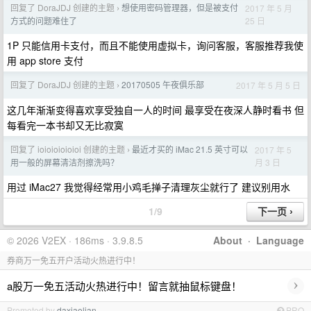
回复了 DoraJDJ 创建的主题
想使用密码管理器，但是被支付
2017 年 5 月
›
25 日
方式的问题难住了
1P 只能信用卡支付，而且不能使用虚拟卡，询问客服，客服推荐我使
用 app store 支付
回复了 DoraJDJ 创建的主题
20170505 午夜俱乐部
2017 年 5 月 5 日
›
这几年渐渐变得喜欢享受独自一人的时间 最享受在夜深人静时看书 但
每看完一本书却又无比寂寞
回复了 ioioioioioioi 创建的主题
最近才买的 iMac 21.5 英寸可以
2017 年 5
›
月 3 日
用一般的屏幕清洁剂擦洗吗？
用过 iMac27 我觉得经常用小鸡毛掸子清理灰尘就行了 建议别用水
1/9
© 2026 V2EX · 186ms · 3.9.8.5
About
·
Language
券商万一免五开户活动火热进行中！
›
a股万一免五活动火热进行中！留言就抽鼠标键盘！
Promoted by
daxiaolian
PRO