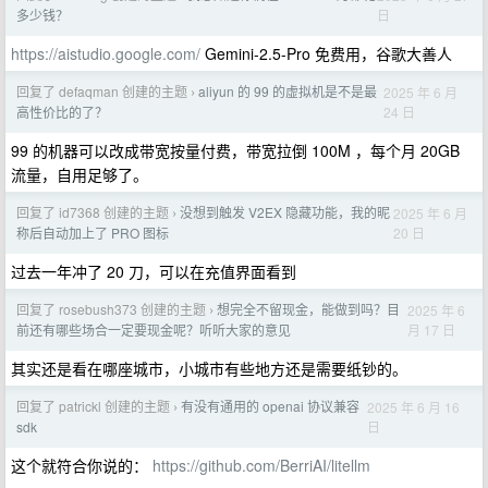
日
多少钱？
https://aistudio.google.com/
Gemini-2.5-Pro 免费用，谷歌大善人
回复了 defaqman 创建的主题
aliyun 的 99 的虚拟机是不是最
2025 年 6 月
›
24 日
高性价比的了？
99 的机器可以改成带宽按量付费，带宽拉倒 100M ，每个月 20GB
流量，自用足够了。
回复了 id7368 创建的主题
没想到触发 V2EX 隐藏功能，我的昵
2025 年 6 月
›
20 日
称后自动加上了 PRO 图标
过去一年冲了 20 刀，可以在充值界面看到
回复了 rosebush373 创建的主题
想完全不留现金，能做到吗？目
2025 年 6
›
月 17 日
前还有哪些场合一定要现金呢？听听大家的意见
其实还是看在哪座城市，小城市有些地方还是需要纸钞的。
回复了 patrickl 创建的主题
有没有通用的 openai 协议兼容
2025 年 6 月 16
›
日
sdk
这个就符合你说的：
https://github.com/BerriAI/litellm