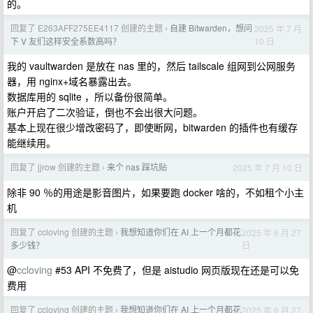
的。
回复了 E263AFF275EE4117 创建的主题
自建 Bitwarden，想问
2025 年 7 月
›
10 日
下 V 友们这样安全系数高吗？
我的 vaultwarden 是放在 nas 里的，然后 tailscale 组网到公网服务
器，用 nginx+域名暴露出去。
数据库用的 sqlite ，所以备份很简单。
账户开启了二次验证，倒也不会出很大问题。
基本上现在很少增改密码了，即使断网，bitwarden 的插件也有缓存
能继续用。
回复了 jjrow 创建的主题
来个 nas 踩坑贴
2025 年 7 月 10 日
›
除非 90 ％的用途是影音图片，如果要跑 docker 啥的，不如租个小主
机
回复了 ccloving 创建的主题
我想知道你们在 AI 上一个月都花
2025 年 6 月 27
›
日
多少钱？
@
ccloving
#53 API 不免费了，但是 aistudio 网页版现在还是可以免
费用
回复了 ccloving 创建的主题
我想知道你们在 AI 上一个月都花
2025 年 6 月 27
›