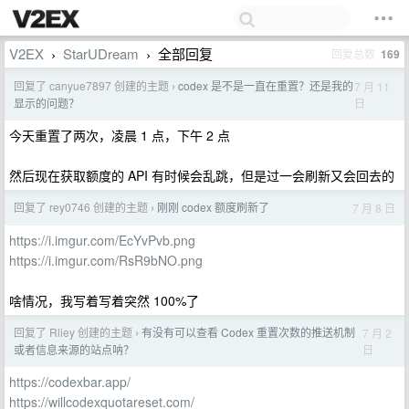
V2EX
StarUDream
全部回复
回复总数
169
›
›
回复了 canyue7897 创建的主题
codex 是不是一直在重置？还是我的
7 月 11
›
日
显示的问题？
今天重置了两次，凌晨 1 点，下午 2 点
然后现在获取额度的 API 有时候会乱跳，但是过一会刷新又会回去的
回复了 rey0746 创建的主题
刚刚 codex 额度刷新了
7 月 8 日
›
https://i.imgur.com/EcYvPvb.png
https://i.imgur.com/RsR9bNO.png
啥情况，我写着写着突然 100%了
回复了 Rliey 创建的主题
有没有可以查看 Codex 重置次数的推送机制
7 月 2
›
日
或者信息来源的站点呐？
https://codexbar.app/
https://willcodexquotareset.com/