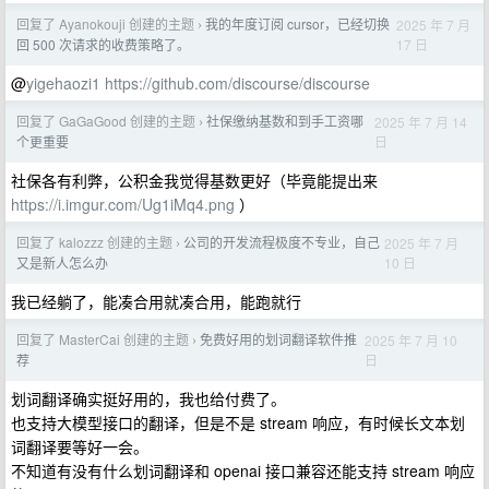
回复了 Ayanokouji 创建的主题
我的年度订阅 cursor，已经切换
2025 年 7 月
›
17 日
回 500 次请求的收费策略了。
@
yigehaozi1
https://github.com/discourse/discourse
回复了 GaGaGood 创建的主题
社保缴纳基数和到手工资哪
2025 年 7 月 14
›
日
个更重要
社保各有利弊，公积金我觉得基数更好（毕竟能提出来
https://i.imgur.com/Ug1iMq4.png
）
回复了 kalozzz 创建的主题
公司的开发流程极度不专业，自己
2025 年 7 月
›
10 日
又是新人怎么办
我已经躺了，能凑合用就凑合用，能跑就行
回复了 MasterCai 创建的主题
免费好用的划词翻译软件推
2025 年 7 月 10
›
日
荐
划词翻译确实挺好用的，我也给付费了。
也支持大模型接口的翻译，但是不是 stream 响应，有时候长文本划
词翻译要等好一会。
不知道有没有什么划词翻译和 openai 接口兼容还能支持 stream 响应