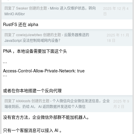
回复了 5waker 创建的主题
Minio 进入仅维护状态，转向
2025 年 12 月 4
›
日
MinIO AIStor
RustFS 还在 alpha
回复了 cowiejulewbfwo 创建的主题
云服务器推送的
2025 年 11 月
›
18 日
JavaScript 没法控制局域网内设备？
PNA ，本地设备需要加下面这个头
```
Access-Control-Allow-Private-Network: true
```
或者在你本地搭建一个反向代理
回复了 klkkkssfs 创建的主题
个人微信向企业微信发送信息，企业
2025 年 9
›
月 2 日
端收到后，扔给 AI， AI 返回数据并发送给个人微信
没有官方方法，企业微信外部群不能加机器人。
只有一个客服消息可以接入 AI 。