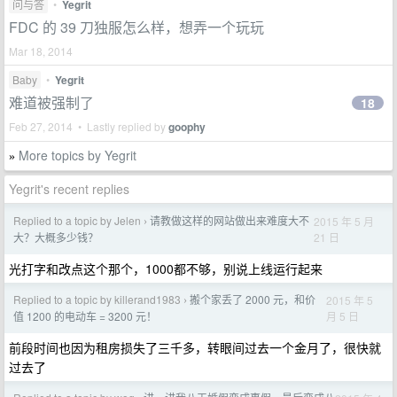
问与答
•
Yegrit
FDC 的 39 刀独服怎么样，想弄一个玩玩
Mar 18, 2014
Baby
•
Yegrit
难道被强制了
18
Feb 27, 2014 • Lastly replied by
goophy
More topics by Yegrit
»
Yegrit's recent replies
Replied to a topic by Jelen
请教做这样的网站做出来难度大不
2015 年 5 月
›
21 日
大？大概多少钱？
光打字和改点这个那个，1000都不够，别说上线运行起来
Replied to a topic by killerand1983
搬个家丢了 2000 元，和价
2015 年 5
›
月 5 日
值 1200 的电动车 = 3200 元！
前段时间也因为租房损失了三千多，转眼间过去一个金月了，很快就
过去了