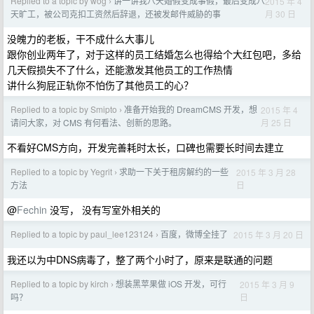
Replied to a topic by wog
讲一讲我八天婚假变成事假，最后变成八
2015 年 4
›
月 30 日
天旷工，被公司克扣工资然后辞退，还被发邮件威胁的事
没魄力的老板，干不成什么大事儿
跟你创业两年了，对于这样的员工结婚怎么也得给个大红包吧，多给
几天假损失不了什么，还能激发其他员工的工作热情
讲什么狗屁正轨你不怕伤了其他员工的心？
Replied to a topic by Smipto
准备开始我的 DreamCMS 开发，想
2015 年 4
›
月 25 日
请问大家，对 CMS 有何看法、创新的思路。
不看好CMS方向，开发完善耗时太长，口碑也需要长时间去建立
Replied to a topic by Yegrit
求助一下关于租房解约的一些
2015 年 3 月 28
›
日
方法
@
Fechin
没写， 没有写室外相关的
Replied to a topic by paul_lee123124
百度，微博全挂了
2015 年 3 月 20 日
›
我还以为中DNS病毒了，整了两个小时了，原来是联通的问题
Replied to a topic by kirch
想装黑苹果做 iOS 开发，可行
2015 年 3 月 9
›
日
吗？