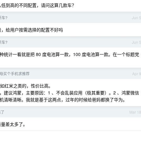
从低到高的不同配置，请问这算几款车？
新车?
Jun 
贵，给用户按需选择的配置不好吗
新车?
Jun 
统计一看就是把 80 度电池算一款，100 度电池算一款。在一个标题党
父母买个手机求推荐
Apr 
比如红米之类的，性价比高。
建议鸿蒙，主要原因：1 、不会乱装应用（极其重要）。2 、鸿蒙微信
机清晰清晰。我就是基于这两点，过年的时候给爸妈都换了华为。
强了
Mar 1
的质量差太多了。