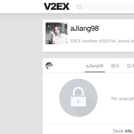
aJiang98
V2EX member #320154, joined on
aJiang98
提问
技
Per aJiang98
Deals
info,