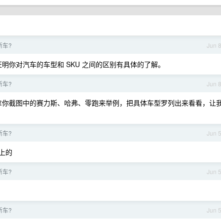
新车?
Jun 
明你对汽车的车型和 SKU 之间的区别有具体的了解。
新车?
Jun 
拿你截图中的赛力斯、哈弗、零跑来举例，把具体车型罗列出来看看，让
新车?
Jun 
上的
新车?
Jun 
新车?
Jun 