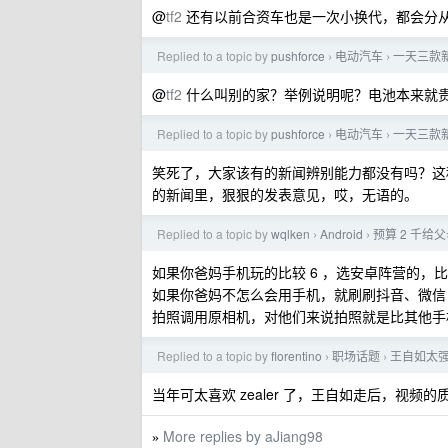
@
tf2
还有以前合资车也是一次小换代，都会分
Replied to a topic by
pushforce
电动汽车
一天三款
›
›
@
tf2
什么叫别的家？举例说明呢？电池本来就
Replied to a topic by
pushforce
电动汽车
一天三款
›
›
笑死了，大家该有的新闻辨别能力都没有吗？这种
的新闻里，狠狠的发表意见，哎，无语的。
Replied to a topic by
wqlken
Android
预算 2 千给
›
›
如果你爸妈手机玩的比较 6 ，选安卓阵营的，
如果你爸妈不怎么会用手机，就刷刷抖音、微信，
拍照调用原相机，对他们来说拍照就是比其他手
Replied to a topic by
florentino
职场话题
王自如太
›
›
当年可太喜欢 zealer 了，王自如走后，视频
More replies by aJiang98
»