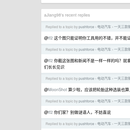
aJiang98's recent replies
Replied to a topic by
pushforce
电动汽车
一天三款
›
›
@
tf2
这个图只能证明你工具用的不错，并不能证
Replied to a topic by
pushforce
电动汽车
一天三款
›
›
@
tf2
你截这张图和新闻不是一样一样的吗？就
们长长见识
Replied to a topic by
pushforce
电动汽车
一天三款
›
›
@
MoonShot
算少啦，应该把轮胎这种选装也算
Replied to a topic by
pushforce
电动汽车
一天三款
›
›
@
tf2
你们家？别做谜语人，不妨直说
Replied to a topic by
pushforce
电动汽车
一天三款
›
›