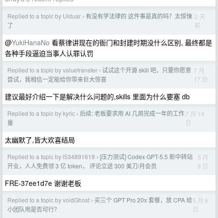
Replied to a topic by Ulduar
有没有学法律的 这件事是真的吗？太惊悚
2 天
›
前
了
@
YukiHanaNo
看蔡律讲现在的衙门和封建时期没什么区别, 最终都是
各种手段逼迫当事人认罪认罚
Replied to a topic by valuetransfer
试试这个开源 skill 吧，只要你愿意
7 月
›
17 日
尝试，我相信一定能给你带来巨大惊喜
建议最好介绍一下是解决什么问题的,skills 里面为什么要塞 db
Replied to a topic by kyric
后续: 老板要求用 AI 几周完成一年的工作
7 月 14
›
日
量
太幽默了,皆大欢喜结局
Replied to a topic by l534891619
[压力测试] Codex GPT-5.5 新中转站
5 月
›
8 日
开业，人人免费领 3 亿 token， 评论立送 300 美刀/月会员
FRE-37ee1d7e 谢谢老板
Replied to a topic by voidGhost
买三个 GPT Pro 20x 套餐，放 CPA 给
5 月 6
›
日
小团队用是否可行？