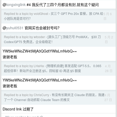
@
longxinglink
#4 我反代了三四个月都没有封,就有这个疑问
Replied to a topic by voidGhost
买三个 GPT Pro 20x 套餐，放 CPA 给
5 月 6
›
日
小团队用是否可行？
@
yuhui0531
官网买也会被封号吗?
Replied to a topic by wtcoder
[源头工厂] 顶级万号 ProMAX， $30 刀
5 月 2
›
日
Codex/GPT5 免费送，企业级稳定！
YW5keWNoZW45MjA3QGdtYWlsLmNvbQ==
谢谢老板
Replied to a topic by LHaHa
[物理机自建] 首发适配 GPT-5.5， 0.065
4 月
›
28 日
超低倍率！新站开业注册送 $5，回帖留 ID 再送 $5 额度
YW5keWNoZW45MjA3QGdtYWlsLmNvbQ==
谢谢老板
Replied to a topic by ChrisCurry
有没有长期关注 Claude 的朋友，我建
4 月
›
27 日
了一个 Channel 自动抓取 Claude Team 的推文
Discord link 过期了