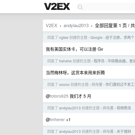
V2EX
andylau2013
全部回复第 1 页 / 共
›
›
回复了
nglee
创建的主题
Google
迫于注册，求两个 
›
›
我有美国实体卡，可以注册 Gv
回复了
hahahe
创建的主题
程序员
华硕路由器，普
›
›
当然梅林呀，这货本来用来折腾
回复了
ooooo
创建的主题
问与答
你们遇到过不发工
›
›
@
totoro625
我们才 5 月
回复了
andylau2013
创建的主题
问与答
视频爬虫
›
›
@
imherer
+1
回复了
andylau2013
创建的主题
问与答
关于理财
›
›