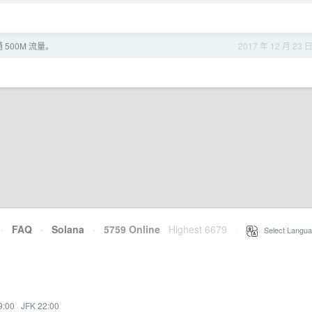
 500M 流量。
2017 年 12 月 23 
·
FAQ
·
Solana
·
5759 Online
Highest 6679
·
Select Langua
9:00
·
JFK 22:00