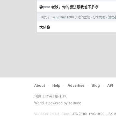
@
pcar
老铁，你的想法跟我差不多😊
回复了
liyang19901009
创建的主题
分享发现
领联通
›
›
大佬稳
About
·
Help
·
Advertise
·
Blog
·
API
创意工作者们的社区
World is powered by solitude
VERSION: 3.9.8.5 · 24ms ·
UTC 02:00
·
PVG 10:00
·
LAX 1