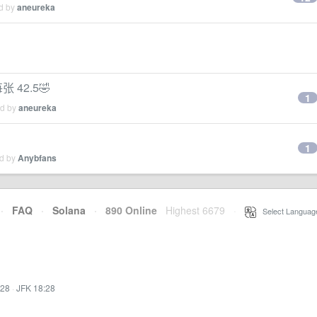
ed by
aneureka
 42.5🤣
1
ed by
aneureka
1
ed by
Anybfans
·
FAQ
·
Solana
·
890 Online
Highest 6679
·
Select Languag
:28
·
JFK 18:28