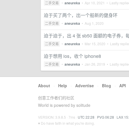
二手交易
•
aneureka
•
Apr 10, 2021
• Lastly repli
迫于买了两个，出一个船新的健身环
二手交易
•
aneureka
•
Aug 1, 2020
迫于迫于，出 4 张 sb50 面额的电子券，每张
二手交易
•
aneureka
•
Mar 15, 2020
• Lastly repli
迫于想用 ios，收个 iphone8
二手交易
•
aneureka
•
Jan 26, 2019
• Lastly repli
About
·
Help
·
Advertise
·
Blog
·
API
创意工作者们的社区
World is powered by solitude
VERSION: 3.9.8.5 · 7ms ·
UTC 22:28
·
PVG 06:28
·
LAX 15
♥ Do have faith in what you're doing.