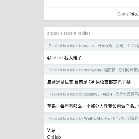
Deals
info,
arptex's recent replies
Replied to a topic by
arptex
分享发现
新建了个 C#
›
›
@
tohert
我太难了
Replied to a topic by
szzhiyang
程序员
你们的启蒙
›
›
启蒙是易语言 目前是 C# 易语言都忘光了😂
Replied to a topic by
occam88
Apple
为什么感觉苹
›
›
苹果：每年有那么一小部分人教我如何做产品。
Replied to a topic by
WEIHUANJIHE
问与答
说说你
›
›
V 站
GitHub