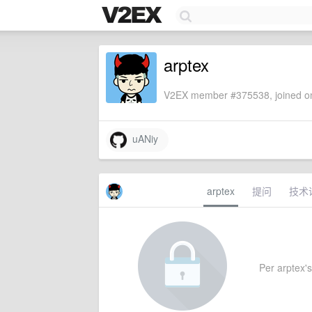
arptex
V2EX member #375538, joined on
uANiy
arptex
提问
技术
Per arptex's 