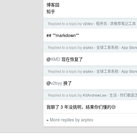
博客园
知乎
Replied to a topic by
v2dev
程序员
求推荐笔记工具
›
›
## **markdown**
Replied to a topic by
arptex
全球工单系统
App St
›
›
@
XMD
现在恢复了
Replied to a topic by
arptex
全球工单系统
App St
›
›
@
v2byy
换了
Replied to a topic by
KitAndrewLee
生活
你们都是
›
›
我聊了 3 年没挑明，结果你们懂的😒
More replies by arptex
»