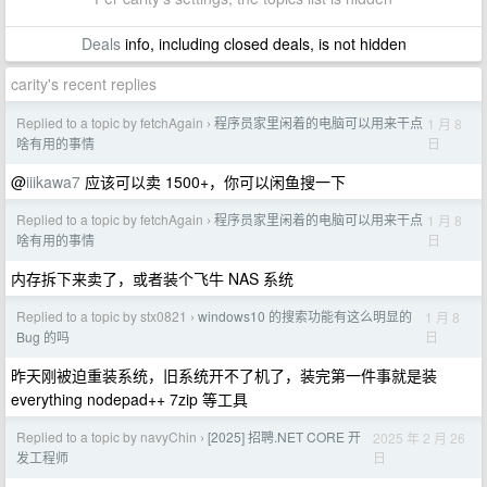
Deals
info, including closed deals, is not hidden
carity's recent replies
Replied to a topic by fetchAgain
程序员家里闲着的电脑可以用来干点
1 月 8
›
日
啥有用的事情
@
iiikawa7
应该可以卖 1500+，你可以闲鱼搜一下
Replied to a topic by fetchAgain
程序员家里闲着的电脑可以用来干点
1 月 8
›
日
啥有用的事情
内存拆下来卖了，或者装个飞牛 NAS 系统
Replied to a topic by stx0821
windows10 的搜索功能有这么明显的
1 月 8
›
日
Bug 的吗
昨天刚被迫重装系统，旧系统开不了机了，装完第一件事就是装
everything nodepad++ 7zip 等工具
Replied to a topic by navyChin
[2025] 招聘.NET CORE 开
2025 年 2 月 26
›
日
发工程师