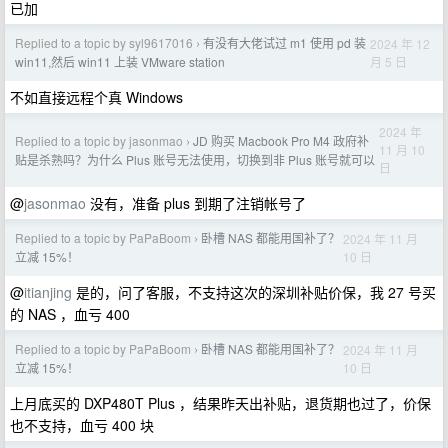
已加
Replied to a topic by syl9617016
有没有大佬试过 m1 使用 pd 装
2024 年 12
›
月 5 日
win11,然后 win11 上装 VMware station
不如直接远程个真 Windows
2024 年
Replied to a topic by jasonmao
JD 购买 Macbook Pro M4 政府补
›
11 月 10
贴是杀熟吗？为什么 Plus 账号无法使用，切换到非 Plus 账号就可以
日
@
jasonmao
没有，准备 plus 到期了注销帐号了
Replied to a topic by PaPaBoom
卧槽 NAS 都能用国补了？
2024 年 11 月
›
10 日
立减 15%！
@
itianjing
是的，问了客服，不支持这次的深圳补贴价保，我 27 号买
的 NAS ，血亏 400
Replied to a topic by PaPaBoom
卧槽 NAS 都能用国补了？
2024 年 11 月
›
10 日
立减 15%！
上月底买的 DXP480T Plus ，结果昨天出补贴，退货期也过了，价保
也不支持，血亏 400 块