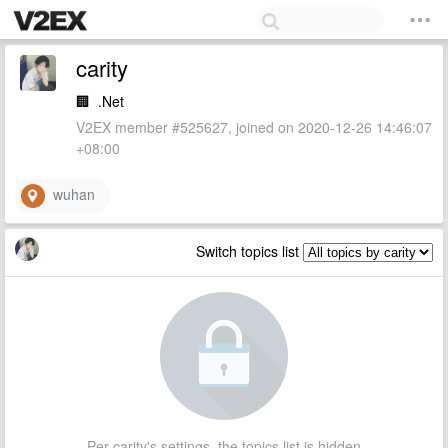
carity
🏢
.Net
V2EX member #525627, joined on 2020-12-26 14:46:07
+08:00
wuhan
Switch topics list
Per carity's settings, the topics list is hidden