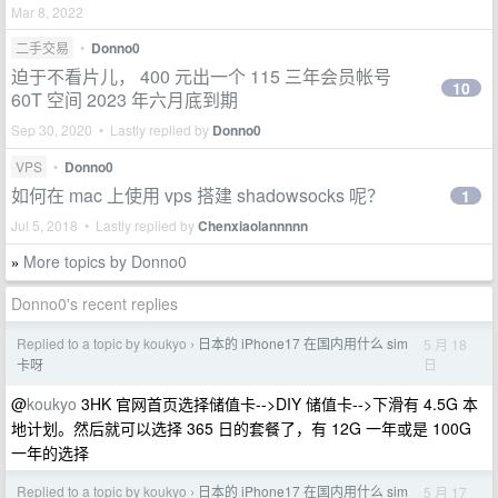
Mar 8, 2022
二手交易
•
Donno0
迫于不看片儿， 400 元出一个 115 三年会员帐号
10
60T 空间 2023 年六月底到期
Sep 30, 2020 • Lastly replied by
Donno0
VPS
•
Donno0
如何在 mac 上使用 vps 搭建 shadowsocks 呢？
1
Jul 5, 2018 • Lastly replied by
Chenxiaolannnnn
More topics by Donno0
»
Donno0's recent replies
Replied to a topic by koukyo
日本的 iPhone17 在国内用什么 sim
5 月 18
›
日
卡呀
@
koukyo
3HK 官网首页选择储值卡-->DIY 储值卡-->下滑有 4.5G 本
地计划。然后就可以选择 365 日的套餐了，有 12G 一年或是 100G
一年的选择
Replied to a topic by koukyo
日本的 iPhone17 在国内用什么 sim
5 月 17
›