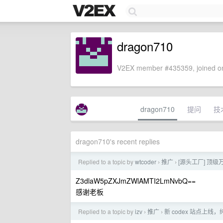
dragon710
V2EX member #435359, joined on
dragon710
提问
技
dragon710's recent replies
Replied to a topic by
wtcoder
推广
[源头工厂] 顶级万
›
›
Z3dlaW5pZXJmZWlAMTI2LmNvbQ==
感谢老板
Replied to a topic by
izv
推广
新 codex 站点上线，纯
›
›