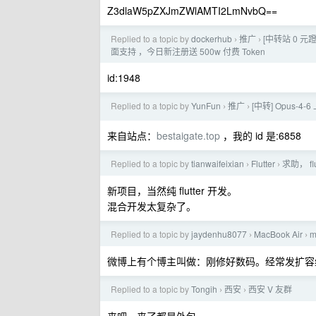
Z3dlaW5pZXJmZWlAMTI2LmNvbQ==
Replied to a topic by
dockerhub
推广
[中转站 0 元蹬]
›
›
面支持 ，今日新注册送 500w 付费 Token
id:1948
Replied to a topic by
YunFun
推广
[中转] Opus-
›
›
来自站点：
bestaigate.top
，我的 id 是:6858
Replied to a topic by
tianwaifeixian
Flutter
求助， f
›
›
新项目，当然纯 flutter 开发。
混合开发太复杂了。
Replied to a topic by
jaydenhu8077
MacBook Air
›
›
微博上有个博主叫做：刚修好数码。经常发扩容
Replied to a topic by
Tongih
西安
西安 V 友群
›
›