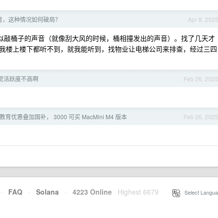
音，这种情况如何破局？
Apr 8, 202
类似敲桶子的声音（就像刮大风的时候，桶相撞发出的声音）。找了几天才
我楼上楼下都听不到，就我能听到，找物业让电梯公司来排查，经过三四
感觉活跃度不高啊
Feb 26, 202
e 教育优惠叠加国补， 3000 可买 MacMini M4 版本
Feb 26, 202
·
FAQ
·
Solana
·
4223 Online
Highest 6679
·
Select Langua