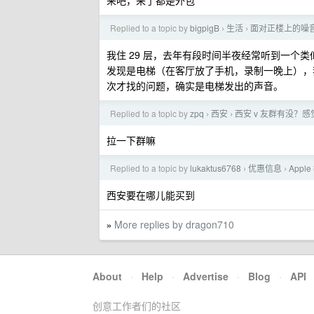
来吧，来了都是外包
Replied to a topic by
bigpigB
生活
面对正楼上的噪
›
›
我住 29 层，去年有段时间半夜经常听到一个
发现是电梯（在客厅放了手机，录制一晚上），
次才找的问题，确实是电梯发出的声音。
Replied to a topic by
zpq
西安
西安 v 友群有没？
›
›
拉一下群嘛
Replied to a topic by
lukaktus6768
优惠信息
Appl
›
›
西安要在哪儿能买到
More replies by dragon710
»
About
·
Help
·
Advertise
·
Blog
·
API
创意工作者们的社区