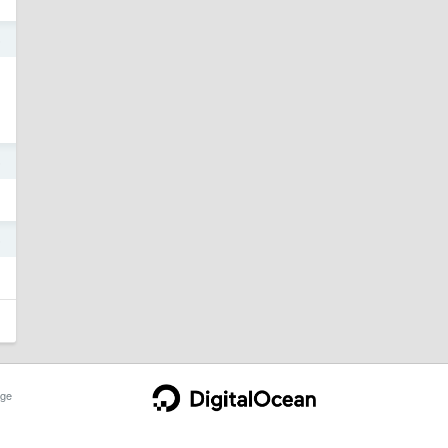
5
5
5
ge