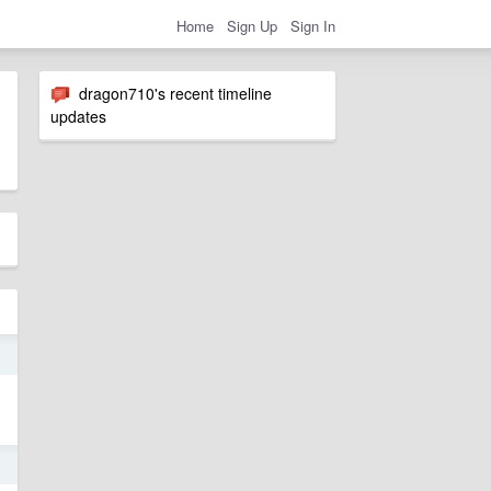
Home
Sign Up
Sign In
dragon710's recent timeline
updates
3
0