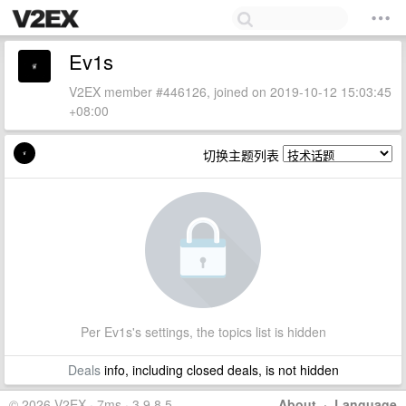
Ev1s
V2EX member #446126, joined on 2019-10-12 15:03:45
+08:00
切换主题列表
Per Ev1s's settings, the topics list is hidden
Deals
info, including closed deals, is not hidden
© 2026 V2EX · 7ms · 3.9.8.5
About
·
Language