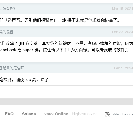
民怎么办？
Mar 15, 202
们制造声音。弄到他们报警为止。ok 接下来就是他求着你协商了。
完美的键盘
Feb 23, 202
用户，同样改建了 jkli 方向键。其实你的新键盘，不需要考虑带编程的功能，因
，CapsLock 改 super 键，按住情况下 jkli 为方向键。可以考虑我的软件方
器是真的无语呀
Feb 5, 202
检测，隔夜 tds 高，退了
·
FAQ
·
Solana
·
2869 Online
Highest 6679
·
Select Langua