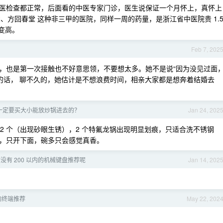
医检查都正常，后面看的中医专家门诊，医生说保证一个月怀上，真怀上
、方回春堂 这种非三甲的医院，同样一周的药量，是浙江省中医院贵 1.
会变高。
Feb 7, 202
，也是第一次接触也不好意思领，不要想太多。她不是说“因为没见过面
聊的话， 聊不久的，她估计是不想浪费时间，相亲大家都是想奔着结婚去
一定要买大小能放炒锅进去的？
Jan 24, 202
了 2 个（出现砂眼生锈），2 个特氟龙锅出现明显划痕，只适合洗不锈钢
，只开下面，碗多只会感觉真香。
月有没有 200 以内的机械键盘推荐呢
Jan 14, 202
下的终端推荐
May 22, 202