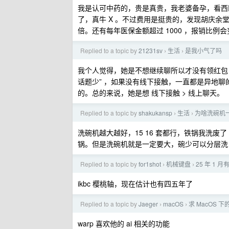
我是认可中药的，贵是真贵，我老婆备孕，看西
了，真牛 X 。不过费用是挺贵的，发现胡庆余堂
倍。还有每年医保金额超过 1000 ，报销比例
Replied to a topic by
21231sv
生活
是我小气了吗
›
›
我个人觉得，她是不想继续聊所以才没有领红包
话题少” ，如果没有线下接触，一直都是异地
的。总的来说，她是想 线下接触 > 线上聊天。
Replied to a topic by
shakukansp
生活
为啥洗碗机
›
›
洗碗机越大越好，15 16 套都行，铁锅我洗废
锅。但是洗碗机就是一定要大，碗少可以分层洗
Replied to a topic by
for1shot
机械键盘
25 年 1 
›
›
ikbc 樱桃轴，现在估计也有四五年了
Replied to a topic by
Jaeger
macOS
求 MacOS 
›
›
warp 喜欢他的 ai 相关的功能