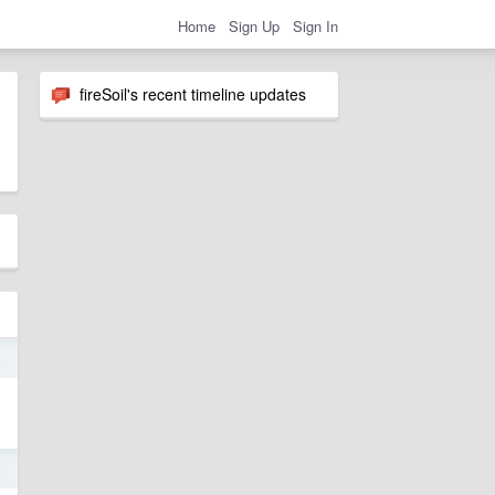
Home
Sign Up
Sign In
fireSoil's recent timeline updates
5
5