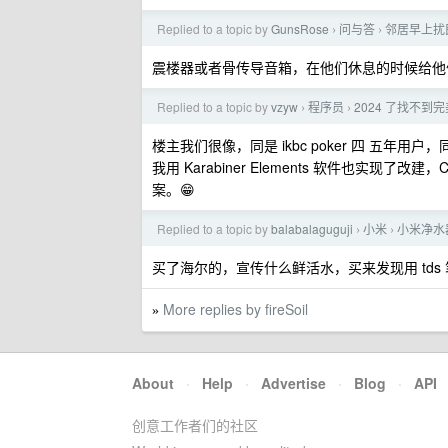
Replied to a topic by
GunsRose
问与答
邻居早上扰
›
›
震楼器或者骨传导音箱，在他们休息的时候给他
Replied to a topic by
vzyw
程序员
2024 了找不到
›
›
楼主我们很像，同是 ikbc poker 四 五年
我用 Karabiner Elements 软件也实现了改建
案。😁
Replied to a topic by
balabalaguguji
小米
小米净水
›
›
买了海尔的，宣传什么鲜活水，买来发现用 tds 笔
More replies by fireSoil
»
About
·
Help
·
Advertise
·
Blog
·
API
创意工作者们的社区