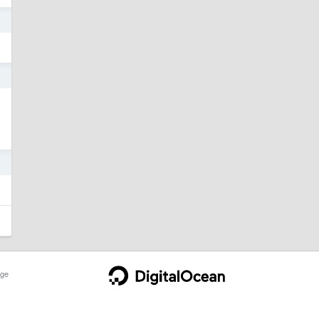
4
4
为
4
ge