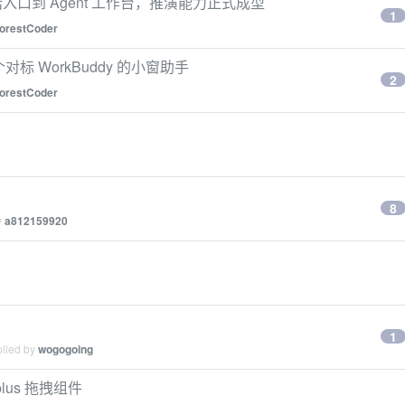
：从对话入口到 Agent 工作台，推演能力正式成型
1
forestCoder
个对标 WorkBuddy 的小窗助手
2
forestCoder
8
y
a812159920
1
plied by
wogogoing
e-plus 拖拽组件