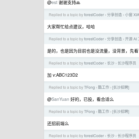
@
est
谢谢支持🙏
Replied to a topic by
forestCoder
分享创造
小窗 XI
›
›
大家帮忙给点建议，哈哈
Replied to a topic by
forestCoder
分享创造
开源 AI
›
›
是的，也是因为目前也是没流量，没背景，先看
Replied to a topic by
forestCoder
长沙
长沙程序员
›
›
加 v:ABC123D2
Replied to a topic by
TFong
酷工作
[长沙招聘]
›
›
@
SanYuan
好的，已投，看合适么
Replied to a topic by
TFong
酷工作
[长沙招聘]
›
›
还招前端么
Replied to a topic by
forestCoder
长沙
长沙程序员
›
›