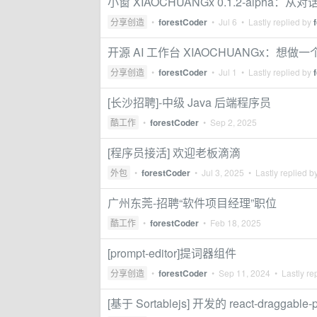
小窗 XIAOCHUANGx 0.1.2-alpha
分享创造
•
forestCoder
•
Jul 6
• Lastly replied by
开源 AI 工作台 XIAOCHUANGx：想做一
分享创造
•
forestCoder
•
Jul 1
• Lastly replied by
[长沙招聘]-中级 Java 后端程序员
酷工作
•
forestCoder
•
Sep 2, 2025
[程序员接活] 欢迎老板滴滴
外包
•
forestCoder
•
Jul 3, 2025
• Lastly replied b
广州东莞-招聘“软件项目经理”职位
酷工作
•
forestCoder
•
Feb 18, 2025
[prompt-editor]提词器组件
分享创造
•
forestCoder
•
Sep 11, 2024
• Lastly re
[基于 Sortablejs] 开发的 react-draggabl