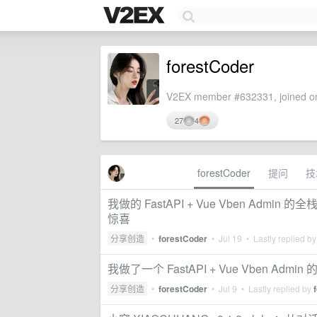
forestCoder
V2EX member #632331, joined on
27
4
forestCoder
提问
技
我做的 FastAPI + Vue Vben Ad
惊喜
分享创造
•
forestCoder
•
Jul 19
• Lastly replied b
我做了一个 FastAPI + Vue Vben 
分享创造
•
forestCoder
•
Jul 9
• Lastly replied by