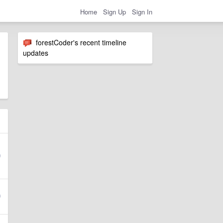
Home
Sign Up
Sign In
forestCoder's recent timeline
updates