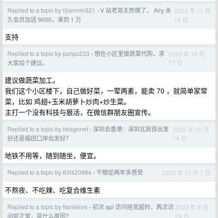
Replied to a topic by lijianmin321
V 站老哥太热情了， Airy 永
2023 年 11 月
›
16 日
久会员加送 9000，凑到 1 万
支持
Replied to a topic by porjac233
想在小区里做蔬菜代购，求
2023 年 10 月
›
17 日
大家给个建议。
建议做蔬菜加工。
我们这个小区楼下，自己做好菜，一荤两素，能卖 70 ，就简单家常
菜，比如 鸡翅+玉米胡萝卜炒肉+炒生菜。
主打一个没有科技与狠活，在微信群朋友圈宣传。
Replied to a topic by idragonet
深圳去香港：深圳北高铁出发
2023 年 10 月
›
14 日
好还是福田口岸出发好？
地铁不用等，随到随坐，便宜。
Replied to a topic by 83f420984
干眼症两年多感受
2023 年 10 月 7 日
›
不熬夜、不吃辣、吃复合维生素
Replied to a topic by franklinre
初次 api 访问经常超时，再次访
2023 年 8 月
›
24 日
问就正常，是什么原因？