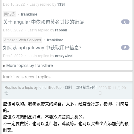
Dec 10, 2022 • Lastly replied by
13Sl
问与答
•
franklinre
关于 angular 中依赖包莫名其妙的错误
6
Dec 3, 2022 • Lastly replied by
rabbbit
Amazon Web Services
•
franklinre
如何从 api gateway 中获取用户信息？
5
Dec 2, 2022 • Lastly replied by
crazywind
More topics by franklinre
»
franklinre's recent replies
Replied to a topic by lemonTreeTop
自制一周预制菜可行
2023 年 11 月 20
›
日
性
应该可以的。我老家带来的熟食，太多，经常要冷冻，猪脚、扣肉啥
的。
应该冷冻肉制品好点，不要冷冻蔬菜之类的。
不一定要做饭，也可以蒸红薯，鸡蛋等。也可以买些少点添加剂的预
制菜。