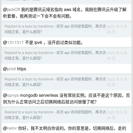
@
jackOff
我的是腾讯云域名指向 aws 域名，我刚在腾讯云升级了解
析套餐，我再测试一下会不会有问题。
Replied to a topic by franklinre
初次 api 访问经常超时，再次访
2023 年 8 月
›
24 日
问就正常，是什么原因？
@
1311317
不是 ipv6 ，没开启过类似功能。
Replied to a topic by franklinre
初次 api 访问经常超时，再次访
2023 年 8 月
›
24 日
问就正常，是什么原因？
@
privil
https
Replied to a topic by franklinre
初次 api 访问经常超时，再次访
2023 年 8 月
›
24 日
问就正常，是什么原因？
@
opnya
mongodb serverless 没有常驻实例。应该不是这个原因，否
则为什么正常访问之后切换网络后就访问很慢了呢？
Replied to a topic by franklinre
初次 api 访问经常超时，再次访
2023 年 8 月
›
24 日
问就正常，是什么原因？
@
netnr
你好，我不太明白你说的。你的意思是，切换网络后，走的