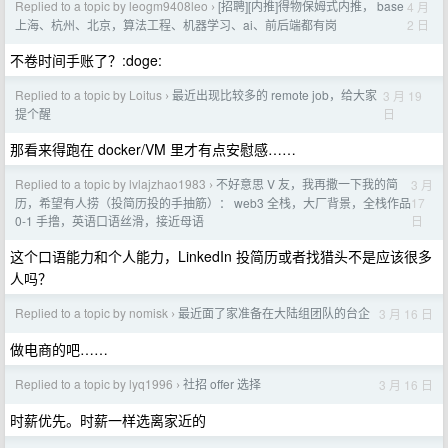
Replied to a topic by leogm9408leo
[招聘][内推]得物保姆式内推， base
4 月
›
2 日
上海、杭州、北京，算法工程、机器学习、ai、前后端都有岗
不卷时间手账了？:doge:
Replied to a topic by Loitus
最近出现比较多的 remote job，给大家
3 月 19
›
日
提个醒
那看来得跑在 docker/VM 里才有点安慰感……
Replied to a topic by lvlajzhao1983
不好意思 V 友，我再撒一下我的简
3 月
›
17
历，希望有人捞（投简历投的手抽筋）： web3 全栈，大厂背景，全栈作品
日
0-1 手撸，英语口语丝滑，接近母语
这个口语能力和个人能力，LinkedIn 投简历或者找猎头不是应该很多
人吗？
Replied to a topic by nomisk
最近面了家准备在大陆组团队的台企
3 月 16 日
›
做电商的吧……
Replied to a topic by lyq1996
社招 offer 选择
3 月 16 日
›
时薪优先。时薪一样选离家近的