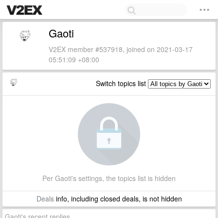
Gaoti
V2EX member #537918, joined on 2021-03-17
05:51:09 +08:00
Switch topics list
Per Gaoti's settings, the topics list is hidden
Deals
info, including closed deals, is not hidden
Gaoti's recent replies