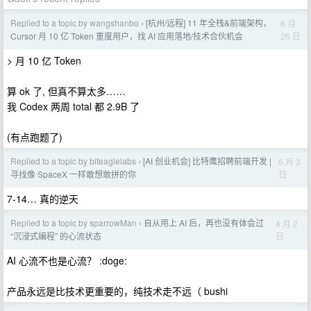
Replied to a topic by wangshanbo
[杭州/远程] 11 年全栈&前端架构，
6 月
›
26 日
Cursor 月 10 亿 Token 重度用户，找 AI 应用落地/技术合伙机会
> 月 10 亿 Token
算 ok 了, 但真不算太多……
我 Codex 两周 total 都 2.9B 了
(有点跑题了)
Replied to a topic by biteaglelabs
[AI 创业机会] 比特鹰招聘前端开发 |
6 月 3
›
日
寻找像 SpaceX 一样敢想敢拼的你
7-14… 真的逆天
Replied to a topic by sparrowMan
自从用上 AI 后，再也没有体会过
4 月 2
›
日
“沉浸式编程” 的心流状态
AI 心流不也是心流？ :doge:
产品永远是比技术更重要的，纯技术走不远（ bushi