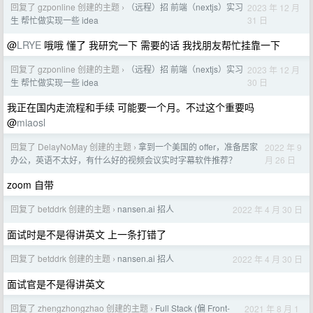
回复了 gzponline 创建的主题
（远程）招 前端（nextjs）实习
2023 年 12 月
›
31 日
生 帮忙做实现一些 idea
@
LRYE
哦哦 懂了 我研究一下 需要的话 我找朋友帮忙挂靠一下
回复了 gzponline 创建的主题
（远程）招 前端（nextjs）实习
2023 年 12 月
›
30 日
生 帮忙做实现一些 idea
我正在国内走流程和手续 可能要一个月。不过这个重要吗
@
miaosl
回复了 DelayNoMay 创建的主题
拿到一个美国的 offer，准备居家
2022 年 9
›
月 26 日
办公，英语不太好，有什么好的视频会议实时字幕软件推荐？
zoom 自带
回复了 betddrk 创建的主题
nansen.ai 招人
2022 年 4 月 30 日
›
面试时是不是得讲英文 上一条打错了
回复了 betddrk 创建的主题
nansen.ai 招人
2022 年 4 月 30 日
›
面试官是不是得讲英文
回复了 zhengzhongzhao 创建的主题
Full Stack (偏 Front-
2021 年 8 月 1
›