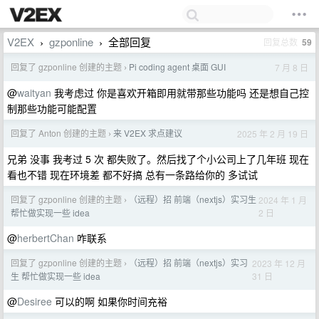
V2EX
gzponline
全部回复
回复总数
59
›
›
回复了 gzponline 创建的主题
Pi coding agent 桌面 GUI
7 月 8 日
›
@
waityan
我考虑过 你是喜欢开箱即用就带那些功能吗 还是想自己控
制那些功能可能配置
回复了 Anton 创建的主题
来 V2EX 求点建议
2025 年 2 月 19 日
›
兄弟 没事 我考过 5 次 都失败了。然后找了个小公司上了几年班 现在
看也不错 现在环境差 都不好搞 总有一条路给你的 多试试
回复了 gzponline 创建的主题
（远程）招 前端（nextjs）实习生
2024 年 1 月
›
2 日
帮忙做实现一些 idea
@
herbertChan
咋联系
回复了 gzponline 创建的主题
（远程）招 前端（nextjs）实习
2023 年 12 月
›
31 日
生 帮忙做实现一些 idea
@
Desiree
可以的啊 如果你时间充裕