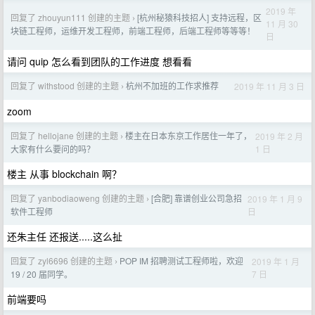
2019 年
回复了 zhouyun111 创建的主题
[杭州秘猿科技招人] 支持远程，区
›
11 月 30
块链工程师，运维开发工程师，前端工程师，后端工程师等等等！
日
请问 quip 怎么看到团队的工作进度 想看看
回复了 withstood 创建的主题
杭州不加班的工作求推荐
2019 年 11 月 3 日
›
zoom
回复了 hellojane 创建的主题
楼主在日本东京工作居住一年了，
2019 年 2 月
›
1 日
大家有什么要问的吗？
楼主 从事 blockchain 啊？
回复了 yanbodiaoweng 创建的主题
[合肥] 靠谱创业公司急招
2019 年 1 月 9
›
日
软件工程师
还朱主任 还报送.....这么扯
回复了 zyl6696 创建的主题
POP IM 招聘测试工程师啦，欢迎
2019 年 1 月
›
7 日
19 / 20 届同学。
前端要吗