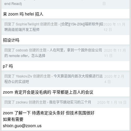
日
end React)
来 zoom 吗 hefei 招人
回复了 SophieTwilight 创建的主题
[合肥][15k-20k][福昕软件]招
2020 年 11 月
›
12 日
聘高级前端开发工程师
招设计吗
回复了 oaboab 创建的主题
人在阿里，拿到一个国外创业公司
2020 年 11 月
›
11 日
的 remote offer，怎么选择
p7 吗
回复了 YaakovZiv 创建的主题
今天算是国内首次大规模进行远
2020 年 2 月
›
4 日
程办公的实战吧
zoom 肯定开会是没毛病的 平常都是上百人的会议
回复了 zackwu 创建的主题
我在字节跳动实习的三个月
2020 年 1 月 19 日
›
zoom 了解一下 待遇肯定没头条好 但技术氛围很好
如果有需要
shixin.guo@zoom.us