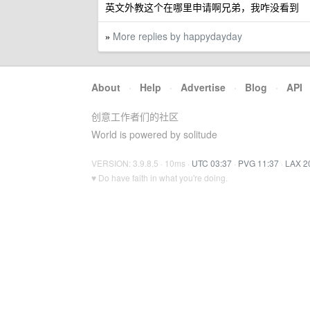
英文外教这个在哪里申请啊兄弟，我咋没看到
More replies by happydayday
»
About
·
Help
·
Advertise
·
Blog
·
API
创意工作者们的社区
World is powered by solitude
VERSION: 3.9.8.5 · 10ms ·
UTC 03:37
·
PVG 11:37
·
LAX 2
♥ Do have faith in what you're doing.