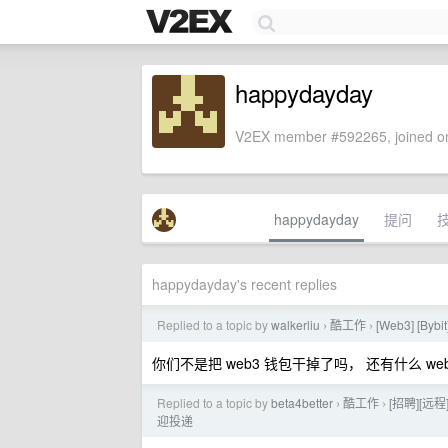
happydayday
V2EX member #592265, joined on
happydayday
提问
happydayday's recent replies
Replied to a topic by
walkerliu
酷工作
[Web3] [Bybi
›
›
你们不是把 web3 钱包干掉了吗， 还有什么 we
Replied to a topic by
beta4better
酷工作
[招聘][远程
›
›
迎投递