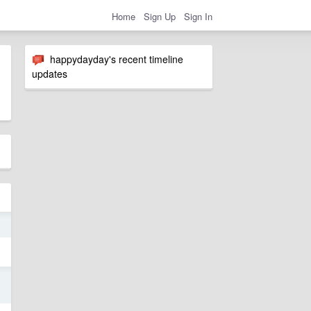
Home
Sign Up
Sign In
happydayday's recent timeline
updates
5
5