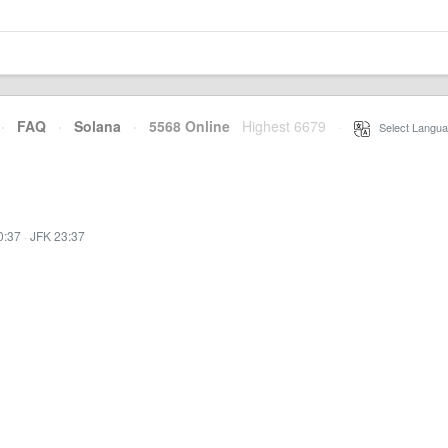
·
FAQ
·
Solana
·
5568 Online
Highest 6679
·
Select Langua
0:37
·
JFK 23:37