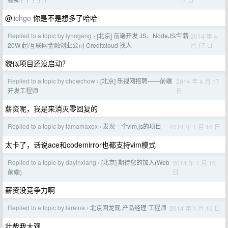
@
lichgo
你是不是想多了哈哈
Replied to a topic by lynngeng
[北京] 前端开发 JS、NodeJS/年薪
2014 年 4
›
月 17 日
20W 起/互联网金融创业公司 Creditcloud 找人
貌似项目还没启动？
Replied to a topic by chowchow
[北京] 乐视网招聘——前端
2014 年 4 月 17
›
日
开发工程师
薪资呢，我是来消灭零回复的
Replied to a topic by tamamaxox
发现一个vim.js的项目
2014 年 1 月 16 日
›
太卡了，话说ace和codemirror也都支持vim模式
Replied to a topic by dayinxiang
[北京] 期待您的加入(Web
2014 年 1 月 16
›
日
前端)
薪资没竞争力啊
Replied to a topic by lareina
北京回龙观 产品经理 工程师
2014 年 1 月 16 日
›
壮哉我大观