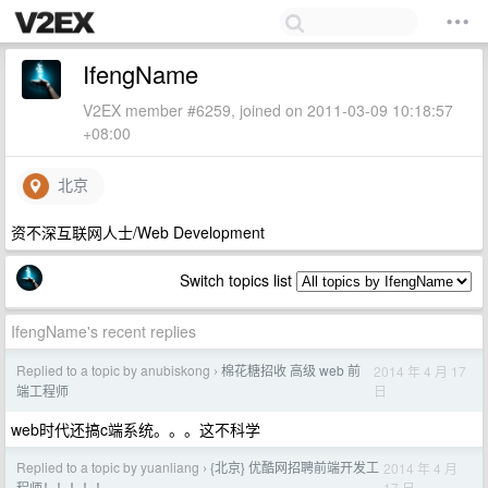
IfengName
V2EX member #6259, joined on 2011-03-09 10:18:57
+08:00
北京
资不深互联网人士/Web Development
Switch topics list
IfengName's recent replies
Replied to a topic by anubiskong
棉花糖招收 高级 web 前
2014 年 4 月 17
›
日
端工程师
web时代还搞c端系统。。。这不科学
Replied to a topic by yuanliang
{北京} 优酷网招聘前端开发工
2014 年 4 月
›
17 日
程师！！！！！