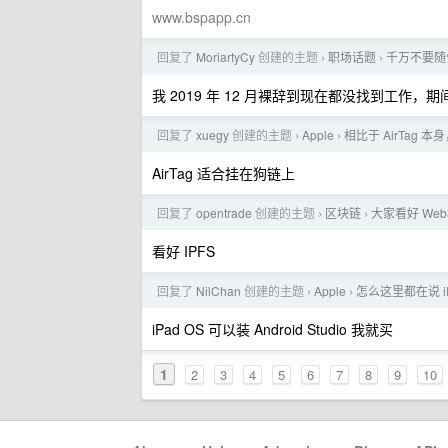
www.bspapp.cn
回复了
MoriartyCy
创建的主题
职场话题
千万不要随
›
›
我 2019 年 12 月裸辞到现在都没找到工
回复了
xuegy
创建的主题
Apple
相比于 AirTag 本
›
›
AirTag 适合挂在狗链上
回复了
opentrade
创建的主题
区块链
大家看好 Web
›
›
看好 IPFS
回复了
NilChan
创建的主题
Apple
怎么这里都在说 iP
›
›
iPad OS 可以装 Android Studio 我就买
1
2
3
4
5
6
7
8
9
10