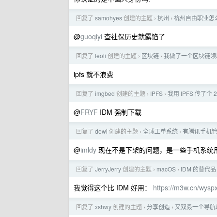
回复了
samohyes
创建的主题
杭州
杭州自由职业怎
›
›
@
guoqiyi
查社保历史就露馅了
回复了
leoli
创建的主题
区块链
我做了一个区块链领域
›
›
ipfs 就不浪费
回复了
imgbed
创建的主题
IPFS
我用 IPFS 传了个
›
›
@
FRYF
IDM 强制下载
回复了
dewi
创建的主题
全球工单系统
有腾讯手机
›
›
@
imldy
现在不是下架的问题，是一些手机系统
回复了
JerryJerry
创建的主题
macOS
IDM 的替代品
›
›
我觉得这个比 IDM 好用：
https://m3w.cn/wysp
回复了
xshwy
创建的主题
分享创造
又双叒一个导航站上
›
›