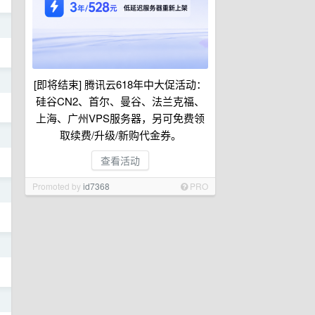
日
日
[即将结束] 腾讯云618年中大促活动：
硅谷CN2、首尔、曼谷、法兰克福、
上海、广州VPS服务器，另可免费领
取续费/升级/新购代金券。
日
查看活动
Promoted by
id7368
PRO
日
日
日