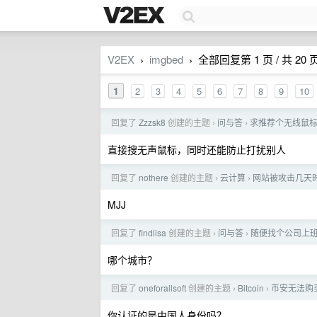
V2EX
imgbed
全部回复第 1 页 / 共 20 
›
›
1
2
3
4
5
6
7
8
9
10
回复了
Zzzsk8
创建的主题
问与答
求推荐个无线鼠
›
›
直接搜无声鼠标，同时还能防止打扰别人
回复了
nothere
创建的主题
云计算
网站被攻击几天时
›
›
MJJ
回复了
findlisa
创建的主题
问与答
随便找个公司上
›
›
哪个城市？
回复了
oneforallsoft
创建的主题
Bitcoin
币安无法购
›
›
你认证的是中国人身份吗？