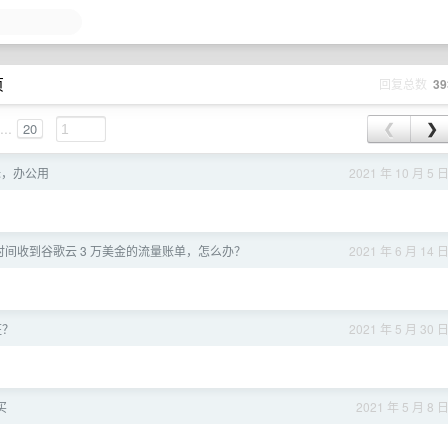
页
回复总数
39
...
20
❮
❯
标，办公用
2021 年 10 月 5 
间收到谷歌云 3 万美金的流量账单，怎么办？
2021 年 6 月 14 
班？
2021 年 5 月 30 
买
2021 年 5 月 8 