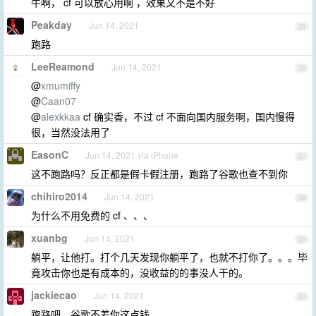
牛啊， cf 可以放心用啊 ，效果又不是不好
Peakday
Jun 14, 2021
25
跑路
LeeReamond
Jun 14, 2021
26
@
xmumiffy
@
Caan07
@
alexkkaa
cf 确实香，不过 cf 不面向国内服务啊，国内慢得
很，当然没法用了
EasonC
Jun 14, 2021 via iPhone
27
这不跑路吗？反正都是假卡假注册，跑路了谷歌也查不到你
chihiro2014
Jun 14, 2021
28
为什么不用免费的 cf 、、、
xuanbg
Jun 14, 2021
29
躺平，让他打。打个几天发现你躺平了，也就不打你了。。。毕
竟攻击你也是有成本的，没收益的的事没人干的。
jackiecao
Jun 14, 2021
30
跑路吧，谷歌不差你这点钱