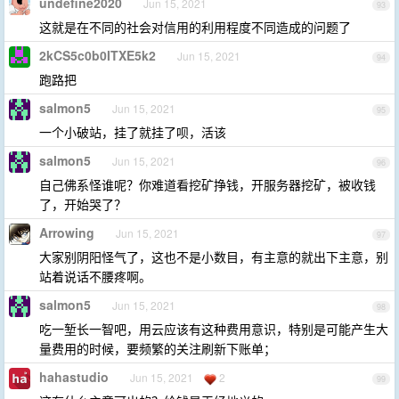
undefine2020
Jun 15, 2021
93
这就是在不同的社会对信用的利用程度不同造成的问题了
2kCS5c0b0ITXE5k2
Jun 15, 2021
94
跑路把
salmon5
Jun 15, 2021
95
一个小破站，挂了就挂了呗，活该
salmon5
Jun 15, 2021
96
自己佛系怪谁呢？你难道看挖矿挣钱，开服务器挖矿，被收钱
了，开始哭了？
Arrowing
Jun 15, 2021
97
大家别阴阳怪气了，这也不是小数目，有主意的就出下主意，别
站着说话不腰疼啊。
salmon5
Jun 15, 2021
98
吃一堑长一智吧，用云应该有这种费用意识，特别是可能产生大
量费用的时候，要频繁的关注刷新下账单；
hahastudio
Jun 15, 2021
2
99