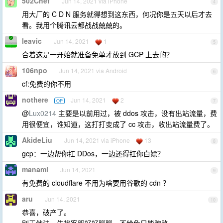
502Chef
Jun 14, 2021 via iPhone
4
用大厂的 C D N 服务就得想到这东西，何况你是五天以后才去
看。我用个腾讯云都战战兢兢的。
leavic
Jun 14, 2021
1
5
合着这是一开始就准备免单才放到 GCP 上去的？
106npo
Jun 14, 2021 via Android
6
cf:免费的你不用
nothere
Jun 14, 2021
2
OP
7
@
Lux0214
主要是以前用过，被 ddos 攻击，没有出站流量，费
用很便宜，谁知道，这打打变成了 cc 攻击，收出站流量费了。
AkideLiu
Jun 14, 2021 via iPhone
13
8
gcp：一边帮你扛 DDos，一边还得扛你白嫖？
manami
Jun 14, 2021
9
有免费的 cloudflare 不用为啥要用谷歌的 cdn ？
aru
Jun 14, 2021
10
恭喜，破产了。