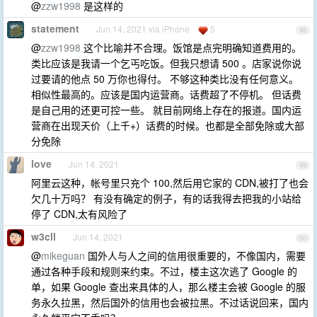
@
zzw1998
是这样的
statement
Jun 14, 2021 via iPhone
5
48
@
zzw1998
这个比喻并不合理。饭馆是点完明确知道费用的。
类比应该是我请一个乞丐吃饭。但我只想请 500 。店家说你说
过要请的他点 50 万你也得付。 不够这种类比没有任何意义。
相似性最高的。应该是国内运营商。话费超了不停机。 但话费
是自己用的还更可控一些。 就目前网络上存在的报道。国内运
营商在出现天价（上千+）话费的时候。也都是全部免除或大部
分免除
love
Jun 14, 2021
49
阿里云这种，帐号里只充个 100,然后用它家的 CDN,被打了也会
欠几十万吗？ 有没有确定的例子，有的话我得去把我的小站给
停了 CDN,太有风险了
w3cll
Jun 14, 2021
50
@
mikeguan
国外人与人之间的信用很重要的，不像国内，需要
通过各种手段和规则来约束。不过，楼主这次逃了 Google 的
单，如果 Google 查出来具体的人，那么楼主会被 Google 的服
务永久拉黑，然后国外的信用也会被拉黑。不过话说回来，国内