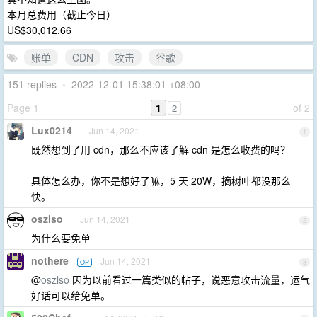
本月总费用（截止今日）
US$30,012.66
账单
CDN
攻击
谷歌
151 replies
•
2022-12-01 15:38:01 +08:00
Page 1
1
of 2
2
Lux0214
Jun 14, 2021
1
既然想到了用 cdn，那么不应该了解 cdn 是怎么收费的吗？
具体怎么办，你不是想好了嘛，5 天 20W，摘树叶都没那么
快。
oszlso
Jun 14, 2021
2
为什么要免单
nothere
Jun 14, 2021
OP
3
@
oszlso
因为以前看过一篇类似的帖子，说恶意攻击流量，运气
好话可以给免单。