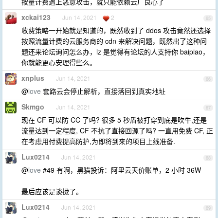
按量计费遇上恶意攻击，就只能依赖云厂良心了
xckai123
Jun 14, 2021
2
65
收费策略一开始就是知道的，既然收到了 ddos 攻击竟然还选择
按照流量计费的云服务商的 cdn 来解决问题，既然出了这种问
题还来论坛询问怎么办，lz 是觉得有论坛的人支持你 baipiao，
你就能更心安理得些么。
xnplus
Jun 14, 2021
66
@
love
套路云会停止解析，直接落回到真实地址
Skmgo
Jun 14, 2021
67
现在 CF 可以防 CC 了吗? 很多 5 秒盾被打穿到底是吹牛,还是
流量达到一定程度, CF 不抗了直接回源了吗? 一直用免费 CF, 正
在考虑用付费提高防护,为即将到来的项目上线准备.
Lux0214
Jun 14, 2021
68
@
love
#49 有啊，黑猫投诉：阿里云天价账单，2 小时 36W
最后应该是谈拢了。
Lux0214
Jun 14, 2021
69