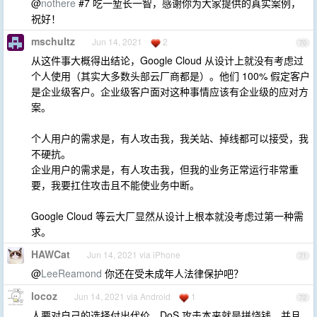
@
nothere
#7 吃一堑长一智，感谢你为大家提供的真实案例，
祝好！
mschultz
Jun 14, 2021
2
70
从这件事大概得出结论，Google Cloud 从设计上就没有考虑过
个人使用（其实大多数头部云厂商都是）。他们 100% 假定客户
是企业级客户。企业级客户面对这种事情应该有企业级的应对方
案。
个人用户的需求是，有人攻击我，我关站、掉线都可以接受，我
不硬抗。
企业用户的需求是，有人攻击我，但我的业务正常运行非常重
要，我要扛住攻击且不能使业务中断。
Google Cloud 等云大厂显然从设计上根本就没考虑过第一种需
求。
HAWCat
Jun 14, 2021 via iPhone
71
@
LeeReamond
你还在受未成年人法律保护吧？
locoz
Jun 14, 2021 via Android
1
72
人要对自己的选择付出代价…DoS 攻击本来就是拼烧钱，并且