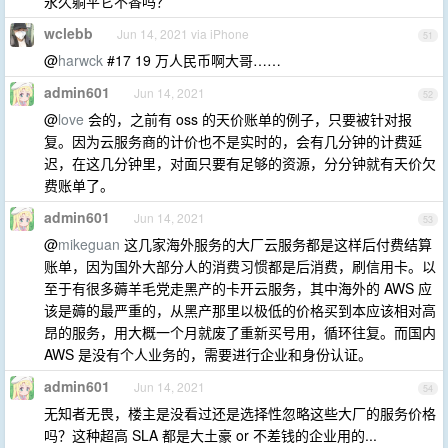
永久躺平它不香吗？
wclebb
Jun 14, 2021 via iPhone
51
@
harwck
#17 19 万人民币啊大哥……
admin601
Jun 14, 2021
52
@
love
会的，之前有 oss 的天价账单的例子，只要被针对报
复。因为云服务商的计价也不是实时的，会有几分钟的计费延
迟，在这几分钟里，对面只要有足够的资源，分分钟就有天价欠
费账单了。
admin601
Jun 14, 2021
53
@
mikeguan
这几家海外服务的大厂云服务都是这样后付费结算
账单，因为国外大部分人的消费习惯都是后消费，刷信用卡。以
至于有很多薅羊毛党走黑产的卡开云服务，其中海外的 AWS 应
该是薅的最严重的，从黑产那里以极低的价格买到本应该相对高
昂的服务，用大概一个月就废了重新买号用，循环往复。而国内
AWS 是没有个人业务的，需要进行企业和身份认证。
admin601
Jun 14, 2021
54
无知者无畏，楼主是没看过还是选择性忽略这些大厂的服务价格
吗？这种超高 SLA 都是大土豪 or 不差钱的企业用的...