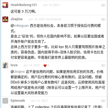
rioshikelong121
Jun 14, 2021
55
这可是 3 万刀啊。
Jirajine
Jun 14, 2021 via Android
56
@
mikeguan
西方是信用社会，本身就习惯于授信后付费的模
式。
是会上“征信”的，但你人在国内影响不到，如果以后要出国或者
开海外账户就会生效了。
总体上西方空子要多一些，比如 kyc 别人只需要驾照照片账单之
类的，容易伪造，国内就得手持+活体人脸识别，信用卡也比支
付宝更容易盗刷，毕竟我们是世界上最聪明的民族。
love
Jun 14, 2021
3
57
@
Jirajine
这不是信用的问题，如果是用信用买别的东西，价格
都是确定的，用户后付费的时候心里有数的，这没问题。但被
DDoS 掉多少钱用户心里有数吗？这是风险，云把使用风险直接
甩给用户就是有点问题（除非云可以设置一个上限开关，用户可
以设置最大风险承受能力
hjmnoah
Jun 14, 2021
58
逃单好啊，上了 collection 之后在美国就有信用记录了（负面）