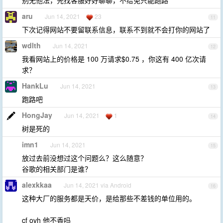
别无他法，先找客服好好聊聊，不给免只能跑路
aru
Jun 14, 2021
23
11
下次记得网站不要留联系信息，联系不到就不会打你的网站了
wdlth
Jun 14, 2021
12
我看网站上的价格是 100 万请求$0.75 ，你这有 400 亿次请
求？
HankLu
Jun 14, 2021
13
跑路吧
HongJay
Jun 14, 2021
1
14
树是死的
imn1
Jun 14, 2021
15
放过去前没想过这个问题么？这么随意？
谷歌的相关部门是谁？
alexkkaa
Jun 14, 2021 via Android
16
这种大厂的服务都是天价，是给那些不差钱的单位用的。
cf ovh 他不香吗