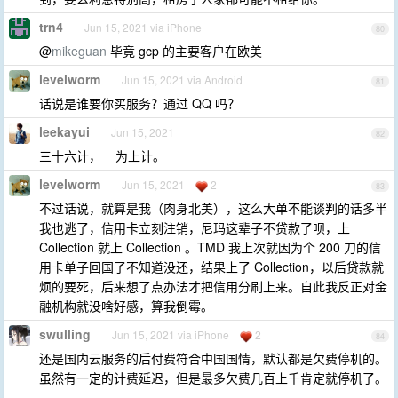
trn4
Jun 15, 2021 via iPhone
80
@
mikeguan
毕竟 gcp 的主要客户在欧美
levelworm
Jun 15, 2021 via Android
81
话说是谁要你买服务？通过 QQ 吗？
leekayui
Jun 15, 2021
82
三十六计，__为上计。
levelworm
Jun 15, 2021
2
83
不过话说，就算是我（肉身北美），这么大单不能谈判的话多半
我也逃了，信用卡立刻注销，尼玛这辈子不贷款了呗，上
Collection 就上 Collection 。TMD 我上次就因为个 200 刀的信
用卡单子回国了不知道没还，结果上了 Collection，以后贷款就
烦的要死，后来想了点办法才把信用分刷上来。自此我反正对金
融机构就没啥好感，算我倒霉。
swulling
Jun 15, 2021 via iPhone
2
84
还是国内云服务的后付费符合中国国情，默认都是欠费停机的。
虽然有一定的计费延迟，但是最多欠费几百上千肯定就停机了。