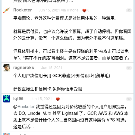
然後 國人在海外的口碑就來了...
Rocketer
Jun 15, 2021 via iPhone
8
90
平胸而论，老外这种计费模式是对信用体系的一种滥用。
就算是后付费，也应该允许设个预算，超了自动停机。但你看国
外的云计算，没有一个这么做的，因为老外不敢不付这笔钱。
但具体到楼主，可以看出楼主是有预谋的利用“被攻击可以谈免
单”、“实在不行跑路”等漏洞。这就不是受害者，而是加害者了。
ragnaroks
Jun 15, 2021
91
个人用户绑信用卡用 GCP,非蠢(不知情)即坏(薅羊毛)
建议直接注销信用卡,免得你信用受限
lqf96
Jun 15, 2021
1
92
@
Rocketer
我觉得还是因为对价格敏感的个人用户用脚投票，
去 DO, Linode, Vultr 甚至 Lightsail 了，GCP, AWS 和 AWS 本
质上就不是设计给个人的...当然国内没有这种廉价 VPS 可选，
这是后话...