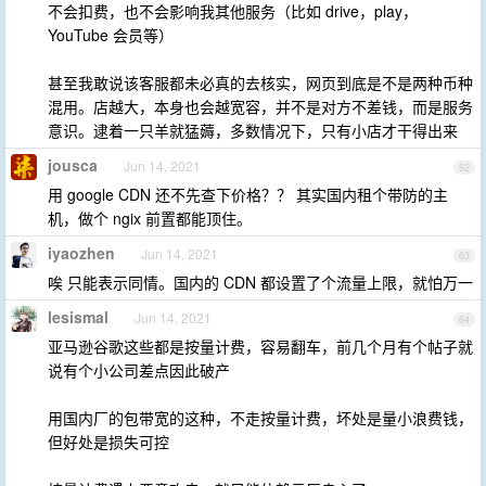
不会扣费，也不会影响我其他服务（比如 drive，play，
YouTube 会员等）
甚至我敢说该客服都未必真的去核实，网页到底是不是两种币种
混用。店越大，本身也会越宽容，并不是对方不差钱，而是服务
意识。逮着一只羊就猛薅，多数情况下，只有小店才干得出来
jousca
Jun 14, 2021
62
用 google CDN 还不先查下价格？？ 其实国内租个带防的主
机，做个 ngix 前置都能顶住。
iyaozhen
Jun 14, 2021
63
唉 只能表示同情。国内的 CDN 都设置了个流量上限，就怕万一
lesismal
Jun 14, 2021
64
亚马逊谷歌这些都是按量计费，容易翻车，前几个月有个帖子就
说有个小公司差点因此破产
用国内厂的包带宽的这种，不走按量计费，坏处是量小浪费钱，
但好处是损失可控