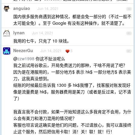
anguiao
Jun 14, 2021
59
国内很多服务商遇到这种情况，都是会免一部分的（不过一般不
太可能全免）。至于 Google 有没有这种操作，就不清楚了。
lynan
Jun 14, 2021
60
我用的七牛，只充了 10 块钱。
NeezerGu
Jun 14, 2021
6
61
@
zzw1998
你这不扯淡呢么
我之前试用谷歌云，开局免费送刀的那种，干啥不用说了吧？
因为是在港服用的，一部分地方$ 表示 hk$ 一部分地方$ 表示美
刀，这我真没想到。
结账的时候最后告诉我 1300 多 hk$我懵了，找客服对账发现好
像是流量费是 hk$，服务器费用是美刀（或者是反过来，记不清
了）
我直言我不会付款，如果一开始知道这么多我肯定不会用，为什
么会有美刀和港刀混用的情况呢？
客服也坦言说这确实是他们的问题，不过请放心，我可以直接终
止这个服务，然后把信用卡取！消！关！联！就！行！