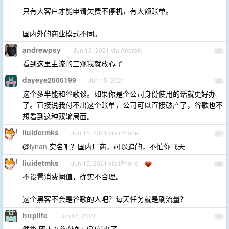
只有大客户才能申请欠费不停机，有大额账单。
国内外的商业模式不同。
andrewpsy
Jun 15, 2021 via Android
85
看到这里主流的三观我就放心了
dayeye2006199
Jun 15, 2021
86
这个多半能和谷歌谈。如果你是个公司身份使用的话就更好办
了。直接说我付不出这个账单，公司可以直接破产了，谷歌也不
想看到这种双输局面。
liuidetmks
Jun 15, 2021 via iPhone
87
@
lynan
实名吧？国内厂商，可以追的，不怕你飞天
liuidetmks
Jun 15, 2021 via iPhone
1
88
不设置消费阈值，确实不合理。
这个黑客不会是谷歌的人吧？每天任务就是刷流量？
httplife
Jun 15, 2021
89