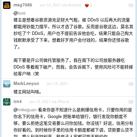
msg7086
Jun 15, 2021 via Android
2
77
@
love
楼主是想着谷歌资源充足财大气粗，被 DDoS 以后再大的流量
都能用钞能力摆平，所以才选了谷歌。反而是谷歌这边，莫名其
妙吃了个 DDoS，用户也不提前告诉他会吃，结果只能自己掏大
钱默默承受了下来，想着好歹用户会付钱的，结果你还怪谷歌
了。
阁下要是开公司做托管服务了，我在阁下的公司放服务器吃
DDoS 等着阁下破产，而我，会告诉阁下，使用风险可不能转嫁
给客户呐（笑
MarkLeeyun
Jun 15, 2021
78
楼主网站叫啥。
trn4
Jun 15, 2021 via iPhone
79
@
mikeguan
看来你是不知道什么是刷爆信用卡，只要你用的是
你名下的信用卡，Google 把账单给银行，银行发现你额度不
够，要么拒绝这笔交易要么问你加钱。你没钱？好说，信用分有
你好看的。到时候你手里的信用卡额度都被下调，贷款要么贷不
到，要么利息特别高，租房子人家都可能不租给你。