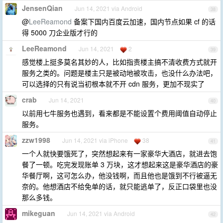
JensenQian
Jun 14, 2021 via Android
38
@
LeeReamond
备案下国内百度云加速，国内节点如果 cf 的话
得 5000 刀企业版才行的
LeeReamond
Jun 14, 2021
2
39
感觉楼上挺多莫名其妙的人，比如指责楼主搞不清收费方式就开
服务之类的。问题是楼主只是被动地被攻击，也没什么办法吧，
可以选择的只有说当初根本就不开 cdn 服务，更加不现实了
crab
Jun 14, 2021
40
以前用七牛服务也遇到，看来都是不能设置个费用阈值自动停止
服务。
zzw1998
Jun 14, 2021 via iPhone
38
41
一个人就快要饿死了，突然想起来有一家豪华大酒店，就进去饱
餐了一顿。吃完发现账单 3 万块，这才想起来这是豪华酒店的豪
华餐厅啊，这可怎么办，他没钱啊，而且他也是饿到不行被逼无
奈的。他想酒店不给免单的话，就只能逃单了，反正口袋里也没
那么多钱。
mikeguan
Jun 14, 2021 via Android
42