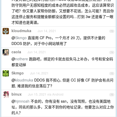
防守到用户无感知程度的成本必然远超攻击成本，这应该算常识
了吧？你又要人家帮你防御，又想要不花钱，怎么可能？而且你
这连停止服务和提醒金额都没设置的吗…打到 3w 还是看了一眼
才知道也是离谱。
kloudmuka
Jun 14, 2021
73
@
Skmgo
直接用 CF Pro，一个月才 20 刀，提供不计量的
DDOS 防护，对于中小网站够用了
caola
Jun 14, 2021
74
@
nothere
跑路吧，绑定的卡就去挂失马上补办，卡号和安全码
都变动掉
Skmgo
Jun 14, 2021
75
@
kloudmuka
DDOS 我不担心, 但是 CC 好像 CF 防护会有点问
题, 难道我的信息落后了?
binux
Jun 15, 2021 via Android
76
@
hjmnoah
不会的，你有没有 ssn，没有驾照，也没有美国地
址，同名的那么多，又查不到你的地址记录，他要怎么对应上你
的人？