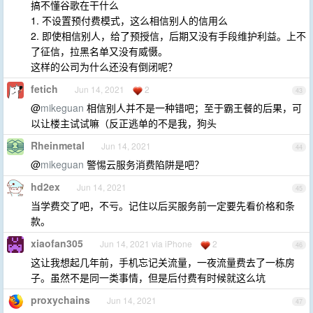
搞不懂谷歌在干什么
1. 不设置预付费模式，这么相信别人的信用么
2. 即使相信别人，给了预授信，后期又没有手段维护利益。上不
了征信，拉黑名单又没有威慑。
这样的公司为什么还没有倒闭呢？
fetich
Jun 14, 2021
2
43
@
mikeguan
相信别人并不是一种错吧；至于霸王餐的后果，可
以让楼主试试嘛（反正逃单的不是我，狗头
Rheinmetal
Jun 14, 2021
44
@
mikeguan
警惕云服务消费陷阱是吧？
hd2ex
Jun 14, 2021
45
当学费交了吧，不亏。记住以后买服务前一定要先看价格和条
款。
xiaofan305
Jun 14, 2021 via iPhone
2
46
这让我想起几年前，手机忘记关流量，一夜流量费去了一栋房
子。虽然不是同一类事情，但是后付费有时候就这么坑
proxychains
Jun 14, 2021
47