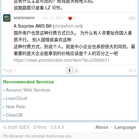
这有什么主意可出的？给钱是天经地义的。
说跑路那只是看 LZ 可怜。
statement
Jun 15, 2021
9
100
A Surprise AWS Bill (
chrisshort.net
)
国外用户也苦这种付费方式已久。 为什么有人非要扯你国人素
质不行。 别人国情就喜欢这种
这种付费方式，别说个人。就是中小企业也承担很大的风险，最
重要的是大企业能拿到的价格应该是个人的百分之一吧
https://news.ycombinator.com/item?id=23956671
Page 1
1
of 2
2
Recommended Services
Amazon Web Services
›
LeanCloud
›
New Relic
›
ClearDB
›
© 2026 V2EX · 276ms · 3.9.8.5
About
·
Language
Phi Browser: the browser that knows you