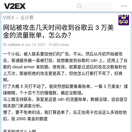
V2EX
云计算
›
网站被攻击几天时间收到谷歌云 3 万美
金的流量账单，怎么办？
By
nothere
at Jun 14, 2021 · 31465 views
一个小站，被人联系要挂他们的广告，不从。然后从月初开始被攻
击，普通服务器一直被打挂，就想着放到谷歌的 cdn 上，还用上了谷
歌的 cloud armor 来防御，很有效，就算是过滤后的攻击次数每秒也
上万次，那被拒绝的攻击更是高了，但他怎么打都打不死了，好爽
啊。
打了大概 5 天打不动了，我突然想起要看看账单，一看 3 万美金！揉
揉眼睛，个十百千万的慢慢数，确定没数错。
马上跟支持联系，答复是这是 cdn 的流量账单，数据没错，说会提交
相关部门来调查分析。
懵了，要不免单的话，我打算逃单了，反正信用卡也没这么多钱给他
扣，就 2000 美金的额度
真不知道这么上图。