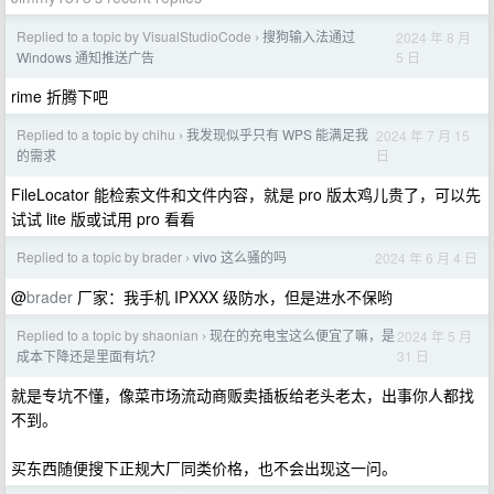
Replied to a topic by VisualStudioCode
搜狗输入法通过
2024 年 8 月
›
5 日
Windows 通知推送广告
rime 折腾下吧
Replied to a topic by chihu
我发现似乎只有 WPS 能满足我
2024 年 7 月 15
›
日
的需求
FileLocator 能检索文件和文件内容，就是 pro 版太鸡儿贵了，可以先
试试 lite 版或试用 pro 看看
Replied to a topic by brader
vivo 这么骚的吗
2024 年 6 月 4 日
›
@
brader
厂家：我手机 IPXXX 级防水，但是进水不保哟
Replied to a topic by shaonian
现在的充电宝这么便宜了嘛，是
2024 年 5 月
›
31 日
成本下降还是里面有坑？
就是专坑不懂，像菜市场流动商贩卖插板给老头老太，出事你人都找
不到。
买东西随便搜下正规大厂同类价格，也不会出现这一问。