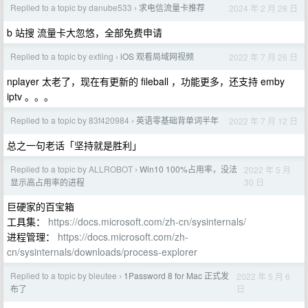
Replied to a topic by danube533
求电信流量卡推荐
2024 年 2 月 28 日
›
b 站搜 流量卡大忽悠，全部免费申请
Replied to a topic by extiing
iOS 观看局域网视频
2022 年 7 月 26 日
›
nplayer 太老了，现在有更新的 fileball ，功能更多，还支持 emby
iptv 。。。
Replied to a topic by 83f420984
英语零基础背单词半年
2022 年 7 月 12 日
›
总之一句老话「坚持就是胜利」
Replied to a topic by ALLROBOT
Win10 100%占用率，没法
2022 年 5 月
›
30 日
显示高占用率的进程
巨硬家的百宝箱
工具集：
https://docs.microsoft.com/zh-cn/sysinternals/
进程管理：
https://docs.microsoft.com/zh-
cn/sysinternals/downloads/process-explorer
Replied to a topic by bleutee
1Password 8 for Mac 正式发
2022 年 5 月 6
›
日
布了