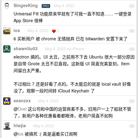
SingeeKing
May 4, 2022
PRO
11
Universal Fill 功能原来早就有了可我一直不知道…… 一键登录
App Store 很棒
ios
May 4, 2022
2
12
6 买断用户 被 chrome 无情抛弃 已在 bitwarden 安置下来了
shawnliu03
May 4, 2022 via iPhone
13
electron 搞的。UI 太丑，之前用不下去 Ubuntu 很大一部分原因
是自带 Gnote 太丑不忍直视。这新版 UI 简直完美复刻，Item
间留白太严重。
不过相比 7 还是好看了点的。不太能忍的就是 local vault 好像
没了。观察一段时间转 iCloud Keychain 了
seanzxx
May 4, 2022
14
@
Dvel
这公司和中国的运营商差不多，旧用户一上了船就不管
了，新用户各种优惠看着都眼谗，老用户简直不如狗
hlwjia
May 4, 2022
15
@
ios
被搞死 :( 真是逼着买订阅啊