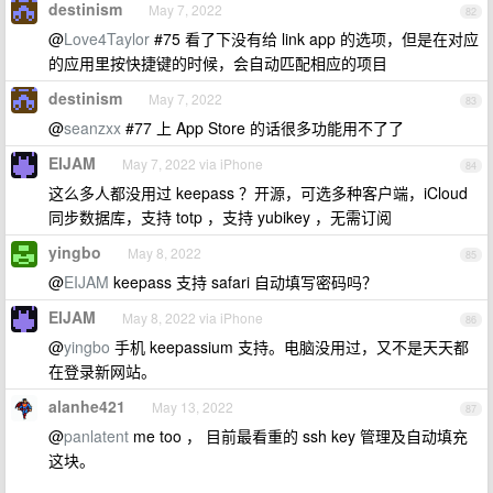
destinism
May 7, 2022
82
@
Love4Taylor
#75 看了下没有给 link app 的选项，但是在对应
的应用里按快捷键的时候，会自动匹配相应的项目
destinism
May 7, 2022
83
@
seanzxx
#77 上 App Store 的话很多功能用不了了
EIJAM
May 7, 2022 via iPhone
84
这么多人都没用过 keepass ？开源，可选多种客户端，iCloud
同步数据库，支持 totp ，支持 yubikey ，无需订阅
yingbo
May 8, 2022
85
@
EIJAM
keepass 支持 safari 自动填写密码吗？
EIJAM
May 8, 2022 via iPhone
86
@
yingbo
手机 keepassium 支持。电脑没用过，又不是天天都
在登录新网站。
alanhe421
May 13, 2022
87
@
panlatent
me too ， 目前最看重的 ssh key 管理及自动填充
这块。