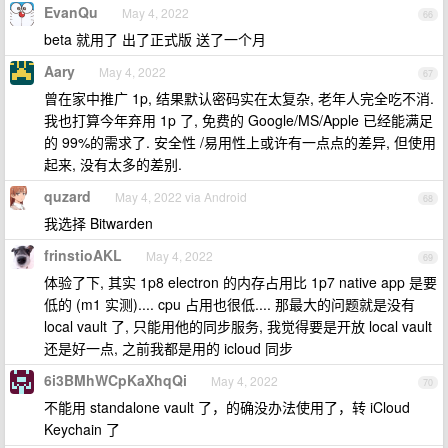
EvanQu
May 4, 2022
66
beta 就用了 出了正式版 送了一个月
Aary
May 4, 2022
67
曾在家中推广 1p, 结果默认密码实在太复杂, 老年人完全吃不消.
我也打算今年弃用 1p 了, 免费的 Google/MS/Apple 已经能满足
的 99%的需求了. 安全性 /易用性上或许有一点点的差异, 但使用
起来, 没有太多的差别.
quzard
May 4, 2022 via Android
68
我选择 Bitwarden
frinstioAKL
May 4, 2022
69
体验了下, 其实 1p8 electron 的内存占用比 1p7 native app 是要
低的 (m1 实测).... cpu 占用也很低.... 那最大的问题就是没有
local vault 了, 只能用他的同步服务, 我觉得要是开放 local vault
还是好一点, 之前我都是用的 icloud 同步
6i3BMhWCpKaXhqQi
May 4, 2022
70
不能用 standalone vault 了，的确没办法使用了，转 iCloud
Keychain 了