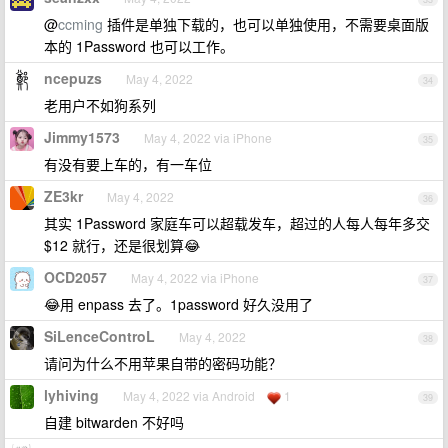
@
ccming
插件是单独下载的，也可以单独使用，不需要桌面版
本的 1Password 也可以工作。
ncepuzs
May 4, 2022
34
老用户不如狗系列
Jimmy1573
May 4, 2022 via iPhone
35
有没有要上车的，有一车位
ZE3kr
May 4, 2022
36
其实 1Password 家庭车可以超载发车，超过的人每人每年多交
$12 就行，还是很划算😂
OCD2057
May 4, 2022 via iPhone
37
😂用 enpass 去了。1password 好久没用了
SiLenceControL
May 4, 2022
38
请问为什么不用苹果自带的密码功能？
lyhiving
May 4, 2022 via Android
1
39
自建 bitwarden 不好吗