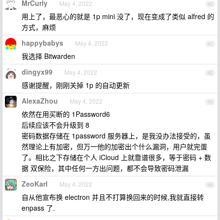
MrCurly
May 4, 2022
40
用上了，最恶心的就是 1p mini 没了，现在变成了类似 alfred 的
方式，麻烦
happybabys
May 4, 2022
41
我选择 Bitwarden
dingyx99
May 4, 2022
42
感谢提醒，刚刚关掉 1p 的自动更新
AlexaZhou
May 4, 2022
43
依然在用买断的 1Password6
后续应该不会升级到 8
密码数据存储在 1password 服务器上，是我没办法接受的，虽
然理论上有加密，但万一他的加密出个什么漏洞，用户就完蛋
了。相比之下存储在个人 iCloud 上就靠谱很多，等于密码 + 数
据 双保险，其中任何一方出问题，都不会导致密码泄漏
ZeoKarl
May 4, 2022
44
自从他宣布换 electron 并且不打算换回来的时候,我就直接转
enpass 了.