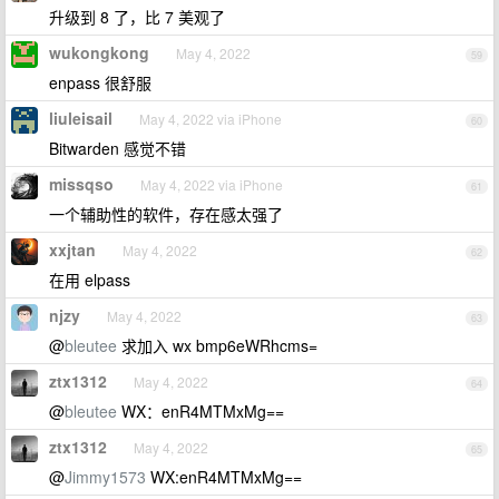
升级到 8 了，比 7 美观了
wukongkong
May 4, 2022
59
enpass 很舒服
liuleisail
May 4, 2022 via iPhone
60
Bitwarden 感觉不错
missqso
May 4, 2022 via iPhone
61
一个辅助性的软件，存在感太强了
xxjtan
May 4, 2022
62
在用 elpass
njzy
May 4, 2022
63
@
bleutee
求加入 wx bmp6eWRhcms=
ztx1312
May 4, 2022
64
@
bleutee
WX：enR4MTMxMg==
ztx1312
May 4, 2022
65
@
Jimmy1573
WX:enR4MTMxMg==