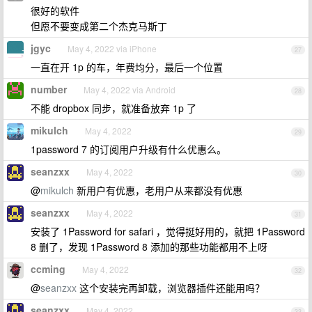
很好的软件
但愿不要变成第二个杰克马斯丁
jgyc
May 4, 2022 via iPhone
27
一直在开 1p 的车，年费均分，最后一个位置
number
May 4, 2022 via Android
28
不能 dropbox 同步，就准备放弃 1p 了
mikulch
May 4, 2022
29
1password 7 的订阅用户升级有什么优惠么。
seanzxx
May 4, 2022
30
@
mikulch
新用户有优惠，老用户从来都没有优惠
seanzxx
May 4, 2022
31
安装了 1Password for safari ，觉得挺好用的，就把 1Password
8 删了，发现 1Password 8 添加的那些功能都用不上呀
ccming
May 4, 2022
32
@
seanzxx
这个安装完再卸载，浏览器插件还能用吗？
seanzxx
May 4, 2022
33