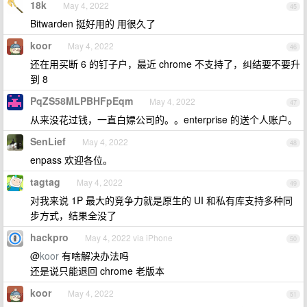
18k
May 4, 2022
45
Bitwarden 挺好用的 用很久了
koor
May 4, 2022
46
还在用买断 6 的钉子户，最近 chrome 不支持了，纠结要不要升
到 8
PqZS58MLPBHFpEqm
May 4, 2022
47
从来没花过钱，一直白嫖公司的。。enterprise 的送个人账户。
SenLief
May 4, 2022
48
enpass 欢迎各位。
tagtag
May 4, 2022
49
对我来说 1P 最大的竞争力就是原生的 UI 和私有库支持多种同
步方式，结果全没了
hackpro
May 4, 2022 via iPhone
50
@
koor
有啥解决办法吗
还是说只能退回 chrome 老版本
koor
May 4, 2022
51