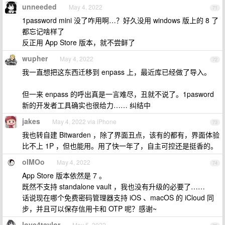
unneeded
May 4, 2022
71
1password mini 没了咋用啊…？好久没用 windows 版上的 8 了
都忘记啥样了
反正用 App Store 版本，就不尝鲜了
wupher
May 4, 2022
72
我一直想把这东西迁移到 enpass 上，最近库已经做了导入。
但一来 enpass 的呼出真是一言难尽，丑就不说了。1pasword
新的开发者工具确实也很给力…… 纠结中
jakes
May 4, 2022 via iPhone
73
我也转自建 Bitwarden ，除了界面丑点，该有的都有，界面体验
比不上 1P ，但也能用。用了快一年了，自主可控还是挺香的。
oIMOo
May 4, 2022
74
App Store 版本依然是 7 。
既然不支持 standalone vault ，我也没有升级的必要了……
话说现在哪个免费密码管理器支持 iOS 、macOS 的 iCloud 同
步，并且可以保存信用卡和 OTP 呢？感谢~
love4taylor
May 5, 2022