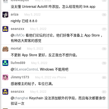
75
没太懂 Universal Autofill 咋添加，怎么给现有的 link app
ariza
May 5, 2022
76
nightly 已经 8.8.0
seanzxx
May 5, 2022
77
@
oIMOo
看他们论坛的讨论，他们好像不准备上 App Store ，
有种店大欺客的感觉
mortal
May 5, 2022
78
不更新 App Store 更好，反正我也不想升级。
liufred89
May 5, 2022
79
@
SiLenceControL
Windows 不能用吧
Jimmy1573
May 6, 2022 via iPhone
80
感谢楼主的帖子，车位已满。
seanzxx
May 6, 2022
81
@
changhai
Keychain 没法添加额外的字段，而且每次都要身份
验证一次