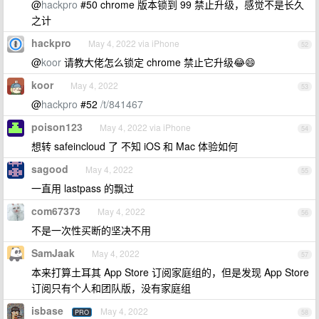
@
hackpro
#50 chrome 版本锁到 99 禁止升级，感觉不是长久
之计
hackpro
May 4, 2022 via iPhone
52
@
koor
请教大佬怎么锁定 chrome 禁止它升级😂😄
koor
May 4, 2022
53
@
hackpro
#52
/t/841467
poison123
May 4, 2022 via iPhone
54
想转 safeincloud 了 不知 iOS 和 Mac 体验如何
sagood
May 4, 2022
55
一直用 lastpass 的飘过
com67373
May 4, 2022
56
不是一次性买断的坚决不用
SamJaak
May 4, 2022
57
本来打算土耳其 App Store 订阅家庭组的，但是发现 App Store
订阅只有个人和团队版，没有家庭组
isbase
May 4, 2022
PRO
58