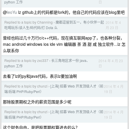
日
python 工作
@
leoYu
lz github上的代码都是fork的，他自己的代码应该在blog里吧
Replied to a topic by Channing
魔都逗留到五一，有小伙伴一起
2014 年 4
›
月 23 日
吃喝玩乐/谈人生/码代码/打 Dota 么
曾经也码过几十万行c/c++代码，现在搞互联网app了，也各种分裂，
mac android windows ios ide vim 编辑器 茶 酒 甜 咸 独立软件...lz 怎
么联系你
Replied to a topic by zxc337
长三角地区求一份 java、
2014 年 4 月 23
›
日
python 工作
去看了lz的py和java代码，表示lz要加油啊
Replied to a topic by chunzi
[上海] 招募 Web 开发顶级人才（前
2014 年 4 月
›
19 日
端/后端 PHP/Ruby/Perl）
那除股票期权之外的薪资范围是多少呢
Replied to a topic by chunzi
[上海] 招募 Web 开发顶级人才（前
2014 年 4 月
›
19 日
端/后端 PHP/Ruby/Perl）
这个财务自由，是把股票期权算进去的么？