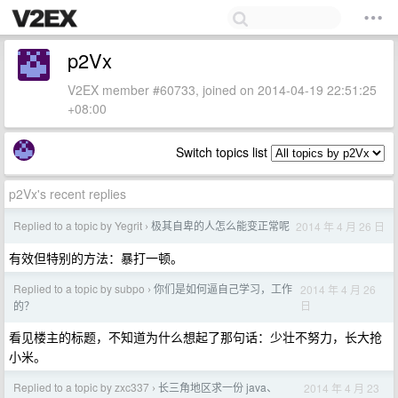
p2Vx
V2EX member #60733, joined on 2014-04-19 22:51:25
+08:00
Switch topics list
p2Vx's recent replies
Replied to a topic by Yegrit
极其自卑的人怎么能变正常呢
2014 年 4 月 26 日
›
有效但特别的方法：暴打一顿。
Replied to a topic by subpo
你们是如何逼自己学习，工作
2014 年 4 月 26
›
日
的？
看见楼主的标题，不知道为什么想起了那句话：少壮不努力，长大抢
小米。
Replied to a topic by zxc337
长三角地区求一份 java、
2014 年 4 月 23
›