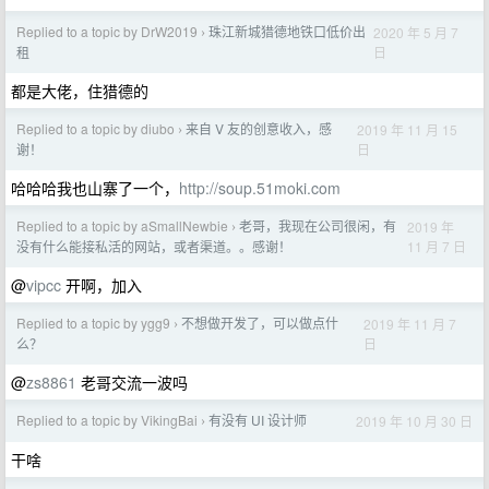
Replied to a topic by DrW2019
珠江新城猎德地铁口低价出
2020 年 5 月 7
›
日
租
都是大佬，住猎德的
Replied to a topic by diubo
来自 V 友的创意收入，感
2019 年 11 月 15
›
日
谢！
哈哈哈我也山寨了一个，
http://soup.51moki.com
Replied to a topic by aSmallNewbie
老哥，我现在公司很闲，有
2019 年
›
11 月 7 日
没有什么能接私活的网站，或者渠道。。感谢！
@
vipcc
开啊，加入
Replied to a topic by ygg9
不想做开发了，可以做点什
2019 年 11 月 7
›
日
么？
@
zs8861
老哥交流一波吗
Replied to a topic by VikingBai
有没有 UI 设计师
2019 年 10 月 30 日
›
干啥