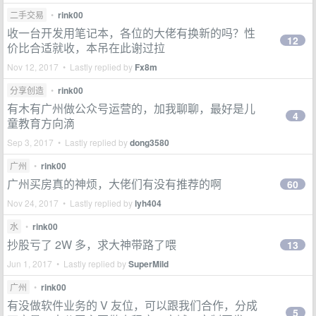
二手交易
•
rink00
收一台开发用笔记本，各位的大佬有换新的吗？性
12
价比合适就收，本吊在此谢过拉
Nov 12, 2017 • Lastly replied by
Fx8m
分享创造
•
rink00
有木有广州做公众号运营的，加我聊聊，最好是儿
4
童教育方向滴
Sep 3, 2017 • Lastly replied by
dong3580
广州
•
rink00
广州买房真的神烦，大佬们有没有推荐的啊
60
Nov 24, 2017 • Lastly replied by
lyh404
水
•
rink00
抄股亏了 2W 多，求大神带路了喂
13
Jun 1, 2017 • Lastly replied by
SuperMild
广州
•
rink00
有没做软件业务的 V 友位，可以跟我们合作，分成
5