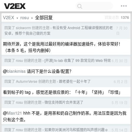
V2EX
rosu
全部回复
回复总数
1376
›
›
回复了 sickworm 创建的主题
有没有受 Android 工程编译慢困扰的老
7 月 30
›
日
安卓，推荐个我自己做的方案
期待开源，这个是我用过最好用的编译器加速插件，体验非常好！
（本条 5 毛，括号内删掉）
回复了 rosu 创建的主题
[开源] fx-lab 收集了 99 款常见的 Web 特效
6 月 30 日
›
@
blankmiss
请问下是什么设备/配置？
回复了 AutumnVerse 创建的主题
跟老婆在一起十年了
6 月 2 日
›
看到帖子的 tag ，感觉还是很应景的：「十年」「坚持」「珍惜」
回复了 rosu 创建的主题
微信支持图片合并发送了
5 月 19 日
›
@
Max121
hhh 不是，是用茶和奶自己制作奶茶。用法压壶是因为我
只有这个壶。
回复了 rosu 创建的主题
如果你对美洲河乌和狐狸的叫声感兴趣☺️
5 月 14 日
›