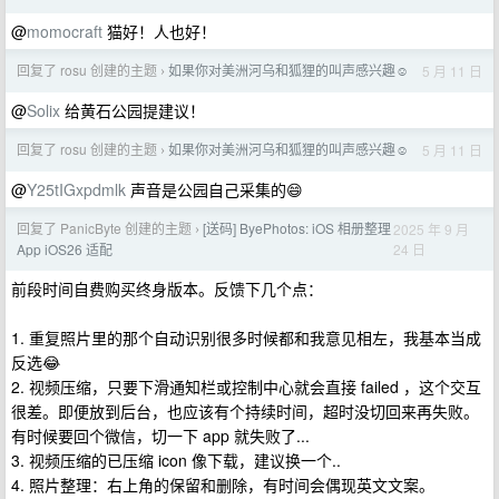
@
momocraft
猫好！人也好！
回复了 rosu 创建的主题
如果你对美洲河乌和狐狸的叫声感兴趣☺️
5 月 11 日
›
@
Solix
给黄石公园提建议！
回复了 rosu 创建的主题
如果你对美洲河乌和狐狸的叫声感兴趣☺️
5 月 11 日
›
@
Y25tIGxpdmlk
声音是公园自己采集的😄
回复了 PanicByte 创建的主题
[送码] ByePhotos: iOS 相册整理
2025 年 9 月
›
24 日
App iOS26 适配
前段时间自费购买终身版本。反馈下几个点：
1. 重复照片里的那个自动识别很多时候都和我意见相左，我基本当成
反选😂
2. 视频压缩，只要下滑通知栏或控制中心就会直接 failed ，这个交互
很差。即便放到后台，也应该有个持续时间，超时没切回来再失败。
有时候要回个微信，切一下 app 就失败了...
3. 视频压缩的已压缩 icon 像下载，建议换一个..
4. 照片整理：右上角的保留和删除，有时间会偶现英文文案。