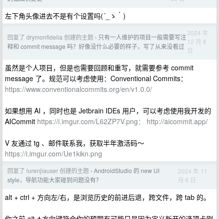
左下角头像进去不是有个设置吗(´_ゝ｀)
2024 年
回复了 drymonfidelia 创建的主题
只有一人维护的项目一般需要写注
›
12 月 8
释和 commit message 吗？好像没什么必要的样子，写了从来没看过
日
虽然是个人项目，但是也需要回顾和重写，就需要参考 commit
message 了。规范可以考虑使用：Conventional Commits：
https://www.conventionalcommits.org/en/v1.0.0/
如果想用 AI ，同时也是 Jetbrain IDEs 用户，可以考虑使用我开发的
AICommit
https://i.imgur.com/L62ZP7V.png：
http://aicommit.app/
V 友通过 tg 、邮件联系我，获取半年激活码～
https://i.imgur.com/Ue1kikn.png
回复了 lurenjiauser 创建的主题
AndroidStudio 的 new UI
2024 年 11
›
月 6 日
style，导航功能大家碰到问题没有？
alt + ctrl + 方向左/右，是浏览历史的前进后退，跨文件，跨 tab 的。
你之前 alt ➕方向键符合你的预期有可能只是因为定义新开的选项卡刚