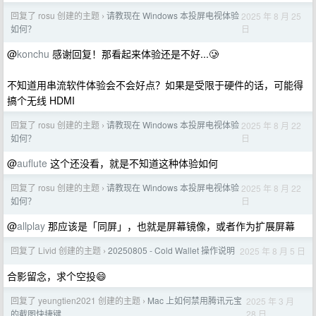
回复了 rosu 创建的主题
请教现在 Windows 本投屏电视体验
2025 年 8 月 25
›
日
如何？
@
konchu
感谢回复！那看起来体验还是不好...🥲
不知道用串流软件体验会不会好点？如果是受限于硬件的话，可能得
搞个无线 HDMI
回复了 rosu 创建的主题
请教现在 Windows 本投屏电视体验
2025 年 8 月 22
›
日
如何？
@
auflute
这个还没看，就是不知道这种体验如何
回复了 rosu 创建的主题
请教现在 Windows 本投屏电视体验
2025 年 8 月 22
›
日
如何？
@
allplay
那应该是「同屏」，也就是屏幕镜像，或者作为扩展屏幕
回复了 Livid 创建的主题
20250805 - Cold Wallet 操作说明
2025 年 8 月 5 日
›
合影留念，求个空投😄
回复了 yeungtien2021 创建的主题
Mac 上如何禁用腾讯元宝
2025 年 3 月
›
28 日
的截图快捷键