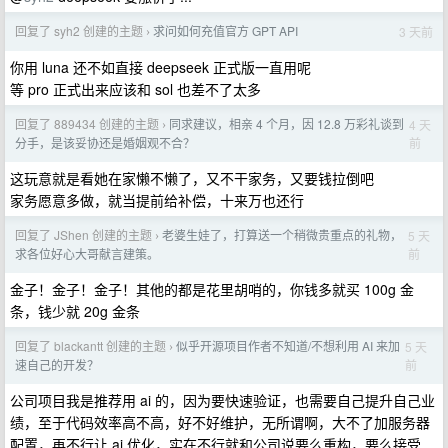
回复了 syh2 创建的主题
求问如何充值官方 GPT API
3 天前
›
你用 luna 还不如直接 deepseek 正式版一直用呢
等 pro 正式出来应该和 sol 也差不了太多
回复了 889434 创建的主题
同求建议，相亲 4 个月，因 12.8 万彩礼谈到
4 天
›
前
分手，是该妥协还是婚姻观不合？
这玩意就是看她在家懒不懒了，又不干家务，又要钱拉倒吧
家务愿意多做，就当提前给补偿，十来万也还行
回复了 JShen 创建的主题
老婆生娃了，打算送一个稍微贵重点的礼物，
5 天
›
前
求各位好心大哥献言建策。
金子！金子！金子！其他的都是花里胡哨的，你钱多就买 100g 金
条，钱少就 20g 金条
回复了 blackantt 创建的主题
似乎开源项目作者不知道/不想利用 AI 来加
5 天
›
前
速自己的开发？
公司项目我是推荐用 ai 的，因为要快速验证，也需要自己提升自己业
绩，至于代码效率高不高，好不好维护，无所谓啊，大不了加服务器
配置，再不行让 ai 优化，实在不行就和公司说要么重构，要么接受