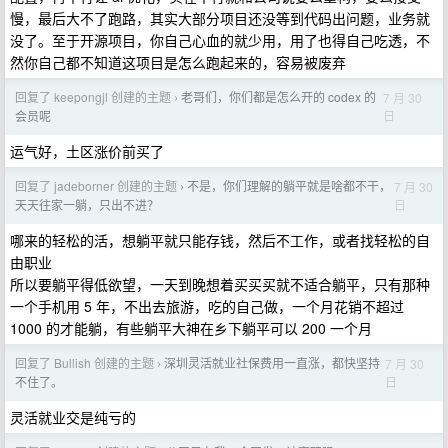
慢，最后大不了跑路，其实大部分项目还没等到代码出问题，业务就
没了。至于开源项目，你自己心血的就少用，用了也得自己吃透，不
然你自己都不知道这项目是怎么跑起来的，容易被废弃
回复了 keepongjl 创建的主题
老哥们，你们都是怎么开的 codex 的
7 月 30
›
日
会员呢
运气好，土区涨价前买了
回复了 jadeborner 创建的主题
不是，你们理解的躺平就是啥都不干，
7 月 30
›
日
天天往家一躺，只出不进？
哪来的轻松的活，想躺平就只能存钱，然后不工作，或者找轻松的自
由职业
所以要躺平得低欲望，一天到晚想着买买买就不适合躺平，只有那种
一个手机用 5 年，不出去旅游，吃的自己做，一个月花销不超过
1000 的才能躺，有些躺平大神在乡下躺平可以 200 一个月
回复了 Bullish 创建的主题
深圳灵活就业社保费用一直涨，都快坚持
7 月 30
›
日
不住了。
灵活就业交是纯亏的