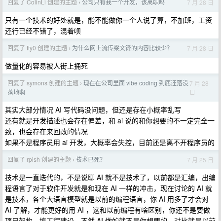
回复了 ColinLi 创建的主题
公司只有我一个开发，该离职吗
7 月 28 日
›
只有一个技术的好处就是，能不能做你一个人说了算，不加班，工资
还行已经不错了，混着呗
回复了 tty0 创建的主题
为什么网上流传梁文锋的内容比较少？
7 月 28 日
›
做量化的容易被人街上捅死
回复了 symons 创建的主题
现在在公司里面 vibe coding 到底还落没
7 月 28
›
日
落地啊
其实大部分情况 AI 写代码没问题，但还是存在小概率乱写
还有就是开发描述也会存在偏差，和 ai 说的和你想要的不一定完全一
致，也会存在来回改的情况
如果不是程序员用 ai 开发，大概率会失控，目前还是离不开程序员的
回复了 rpish 创建的主题
技术已死？
7 月 25 日
›
技术是一直迭代的，不是说聊 AI 就不是技术了，以前都是汇编，出编
程语言了对于软件开发就是和现在 AI 一样的冲击，现在讨论的 AI 就
是技术，各个大语言模型就是以前的编程语言，你 AI 用多了才会对
AI 了解，才能更好的用 AI ，这和以前编程有啥区别，你还不是要做
项目架构，搞工程建设，不然 AI 做的就不是你想要的，对比就是以前