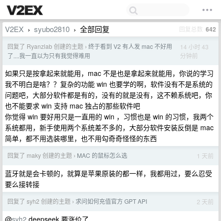
V2EX
syubo2810
全部回复
回复总数
642
›
›
回复了 Ryanzlab 创建的主题
终于看到 V2 有人发 mac 不好用
14 小时 43
›
分钟前
了....我一直以为只有我觉得难用
如果只是按拿起来就能用，mac 不是也是拿起来就能用，你说的学习
我不明白是啥？？复杂的功能 win 也要学的啊，软件没有不是系统的
问题吧，大部分软件都是有的，没有的就是没有，这不赖系统吧，你
也不能要求 win 支持 mac 独占的那些软件吧
你觉得 win 要好用只是一直用的 win ，习惯也是 win 的习惯，我两个
系统都用，新手使用两个系统差不多的，大部分软件安装反倒是 mac
简单，都不用选装哪里，也不用勾奇奇怪怪的东西
回复了 maky 创建的主题
MAC 的鼠标怎么选
1 天前
›
蓝牙就是会卡顿的，就算是苹果原装的都一样，我都用过，要么忍受
要么接转接
回复了 syh2 创建的主题
求问如何充值官方 GPT API
2 天前
›
@
syh2
deepseek 要涨价了...