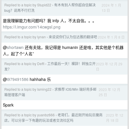
Replied to a topic by Stupid22
有木有别人帮你超自信解决
2024 年 1 月
›
13 日
bug？说再不行打洗
是我理解能力有问题吗？我 infp 人，不太自信。。。
https://i.imgur.com/14cwgsI.png
Replied to a topic by lynan
来说说你们认为信达雅的翻译吧
2024 年 1 月 8 日
›
@
shortawn
还有夫铭，我记得是 humanin 还是啥，其实他是个机器
人，起了个“人名”
Replied to a topic by Deffi
工作最后一天！裸辞！转独立开
2023 年 12 月 29
›
日
发？
@
i979491586
hahhaha 乐
Replied to a topic by lsming22
求推荐 iOS/Win 端好用多邮
2023 年 12 月
›
25 日
箱管理客户端
Spark
Replied to a topic by yuanbz666
老哥们，最近刚开始玩巨魔商
2023 年 12
›
月 18 日
店，可以分享一下有趣的玩法或者交流社区吗