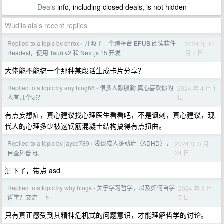
Deals
info, including closed deals, is not hidden
Wudilalala's recent replies
Replied to a topic by chrox
开源了一个跨平台 EPUB 阅读软件
2024 年 12
›
月 7 日
Readest，使用 Tauri v2 和 Next.js 15 开发
大佬能不能搞一个那种某段话生成卡片分享？
Replied to a topic by anything66
很多人献殷勤 真心喜欢你的
2024 年 4 月 1
›
日
人有几个呢？
有点妄想症，真心建议找心理医生看看吧，不是讽刺，真心建议，现
代人的心理多少被这钢筋混凝土结构搞得有点扭曲。
Replied to a topic by jayce789
浅谈成人多动症（ADHD），
2024 年 3 月
›
24 日
自查科普向。
测下了，带点 asd
Replied to a topic by whythings
关于学习哲学，以及如何自学
2024 年 3 月
›
7 日
哲学？交流一下
只有真正感受到其精神危机式的问题意识，才能理解哲学的讨论。