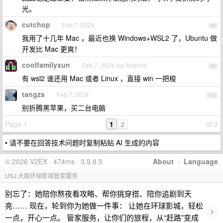
光。
cutchop
Feb 7, 2024
98
我用了十几年 Mac ，最近也换 Windows+WSL2 了，Ubuntu 做
开发比 Mac 更爽！
coolfamilyxun
Feb 7, 2024 via Android
99
有 wsl2 谁还用 Mac 或者 Linux ，直接 win 一把梭
tangzs
Feb 7, 2024
100
别折腾黑苹果，买二台电脑
Page 1
1
of 2
2
• 请不要在回答技术问题时复制粘贴 AI 生成的内容
© 2026 V2EX · 474ms · 3.9.8.5
About
·
Language
USJ 大阪环球影城管家服务
别忘了：她陪你熬夜看攻略、帮你挑穿搭、陪你追剧到天
亮…… 现在，轮到你为她做一件事： 让她在环球影城，轻松
›
一点，开心一点。 管家服务，让你们的旅程，从“赶路”变成