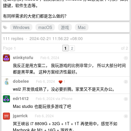
捷键，软件生态等。
有同样需求的大佬们都是怎么做的？
Windows
macOS
游戏
Mac
111 replies
•
2024-02-21 11:56:22 +08:00
Page 1
1
of 2
2
stinkytofu
Feb 6, 2024
1
我反正是用方案二， 我玩游戏的比例非常少， 所以大部分时间
都是黑苹果。 这种方案经济性最好。
dobelee
Feb 6, 2024
1
2
wsl2 开发很成熟了，没必要折腾。家里又不是天天办公。
edr1412
Feb 6, 2024 via iPhone
3
Mac studio 也能玩很多游戏了吧
jgarrick
Feb 6, 2024
4
冥王峡谷 i7 8809G + 32G + 1T + 1T 再使用中，感觉不如
Macbook Air M1 + 16G + 游戏本。