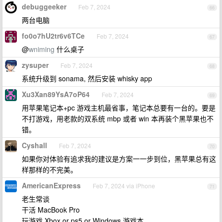
debuggeeker
Feb 7, 2024
66
两台电脑
fo0o7hU2tr6v6TCe
Feb 7, 2024
67
@
wniming
什么桌子
zysuper
Feb 7, 2024
68
系统升级到 sonama, 然后安装 whisky app
Xu3Xan89YsA7oP64
Feb 7, 2024
69
用苹果笔记本+pc 游戏主机最省事，笔记本总要有一台的。要是
不打游戏，用老款的双系统 mbp 或者 win 本再装个黑苹果也不
错。
Cyshall
Feb 7, 2024
70
如果你对体验有追求我的建议是方案一一步到位，黑苹果总有这
样那样的不完美。
AmericanExpress
Feb 7, 2024 via iPhone
71
老生常谈
干活 MacBook Pro
玩游戏 Xbox or ps5 or Windows 游戏本