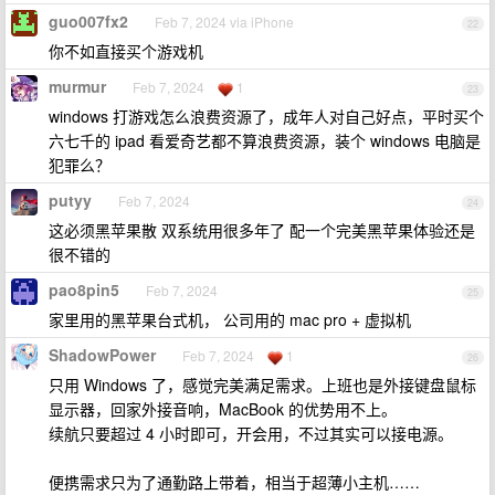
guo007fx2
Feb 7, 2024 via iPhone
22
你不如直接买个游戏机
murmur
Feb 7, 2024
1
23
windows 打游戏怎么浪费资源了，成年人对自己好点，平时买个
六七千的 ipad 看爱奇艺都不算浪费资源，装个 windows 电脑是
犯罪么？
putyy
Feb 7, 2024
24
这必须黑苹果散 双系统用很多年了 配一个完美黑苹果体验还是
很不错的
pao8pin5
Feb 7, 2024
25
家里用的黑苹果台式机， 公司用的 mac pro + 虚拟机
ShadowPower
Feb 7, 2024
1
26
只用 Windows 了，感觉完美满足需求。上班也是外接键盘鼠标
显示器，回家外接音响，MacBook 的优势用不上。
续航只要超过 4 小时即可，开会用，不过其实可以接电源。
便携需求只为了通勤路上带着，相当于超薄小主机……