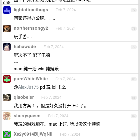
lightattractbugs
Feb 7, 2024
77
回家还得办公啊。。。
northernsongy2
Feb 7, 2024
78
玩手游....
hahawode
Feb 7, 2024
79
解决不了 配了电脑
---
mac 纯干活 win 纯娱乐
pureWhiteWhite
Feb 7, 2024
80
@
AlexJ8175
pd 玩 lol 卡么
qiaobeier
Feb 7, 2024
81
我用方案 1 ，但是好久没打开 PC 了。
sherryqueen
Feb 7, 2024
82
我玩的游戏能在。mac 上玩. 所以没这个烦恼
Xs2y6914BljWqNfl
Feb 7, 2024
83