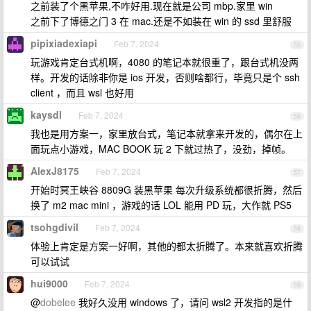
之前装了个黑苹果,不咋好用.现在就是公司 mbp.家里 win
之前下了博德之门 3 在 mac.还是不如装在 win 的 ssd 里舒服
pipixiadexiapi
Feb 7, 2024
55
玩游戏肯定台式机啊，4080 的笔记本就很重了，跟台式机没两
样。开发的话除非你是 ios 开发，否则啥都行，毕竟只是个 ssh
client ，而且 wsl 也好用
kaysdl
Feb 7, 2024
56
我也是用方案一，家里放台式，笔记本就拿来开发的，偶尔在上
面玩点小游戏，MAC BOOK 玩 2 下就过热了，没劲，掉帧。
AlexJ8175
Feb 7, 2024
57
开始时冥王峡谷 8809G 装黑苹果 每次升级系统都很折腾，然后
换了 m2 mac mini ，游戏的话 LOL 能用 PD 玩，大作就 PS5
tsohgdivil
Feb 7, 2024
58
体验上肯定是方案一好啊，其他的都太折腾了。本来就喜欢折腾
可以试试
hui9000
Feb 7, 2024
59
@
dobelee
我好久没用 windows 了，请问 wsl2 开发指的是什