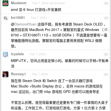
Muslanet
Feb 7, 2024 via Android
18
amd 显卡 linux 打游戏+开发兼顾
bs10081
Feb 7, 2024
19
@
DiamondYuan
這個不錯，我有考慮買 Steam Deck OLED ，
雖然目前有 MacBook Pro 2017 + 實驗室的臺式 Windows （ i7-
8700 + GTX1080Ti 11G + 32GB DDR4 ）不過還是想要有一臺
掌機能隨時玩游戲，實驗室的電腦主要用來搭配 WSL2 做開
發。
icyalala
Feb 7, 2024
20
MBP+ITX ，空间占用是足够小的。躺着的时候可以手柄+平板串
流
Rooney1
Feb 7, 2024
21
我在用 Steam Deck 和 Switch 连了一台显示器打游戏
Mac Studio +Studio Display 办公 ，支持 macos 的游戏就在
mac 这边玩，出门带 mbp 游戏机 GPD 也都可以随身带走
不管怎么折腾，我觉得最重要还是要有专门做一件事情的大桌子
和设备，工作就工作，打游戏就打游戏，方案 1 比方案 2 方便