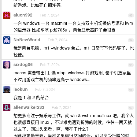
新游戏。比如死亡搁浅等。
alucn992
Feb 7, 2024
93
一台 windows 一台 macmini 一台支持双主机切换信号源和 kvm
的显示器 比如明基 pd2705u ，两台显示器脖子会很累
NoNewWorld
Feb 7, 2024
94
我是两台电脑，m1 +windows 台式，m1 日常写写代码够了，也
轻便。
sixdog06
Feb 7, 2024
95
macos 需要带出门, 选 mbp. windows 打游戏用, 装个机放家里.
不过用游戏主机的频率远高于 windows...
leokun
Feb 7, 2024
96
我是 1 和 2 的结合
allenwalker233
Feb 7, 2024
97
想更多专注于娱乐与工作，就 win & wsl + mac/linux 吧，我个人
也很想直接用 linux ，不过难免遇到折腾的时候，往往一两天就
过去了，回过头来看，啊，我在干什么？
因此稳定最重要，当然如果你很悠闲的话，可以享受折腾的时