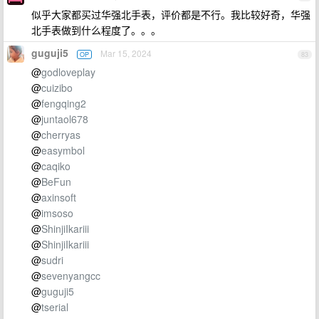
似乎大家都买过华强北手表，评价都是不行。我比较好奇，华强
北手表做到什么程度了。。。
guguji5
Mar 15, 2024
OP
83
@
godloveplay
@
cuizibo
@
fengqing2
@
juntaol678
@
cherryas
@
easymbol
@
caqiko
@
BeFun
@
axinsoft
@
imsoso
@
ShinjiIkariii
@
ShinjiIkariii
@
sudri
@
sevenyangcc
@
guguji5
@
tserial