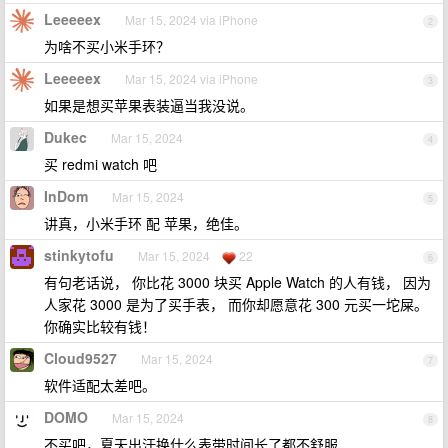
Leeeeex
Mar 15, 2024 via iPhone
2
为啥不买小米手环？
Leeeeex
Mar 15, 2024 via iPhone
3
如果是想买苹果表装逼当我没说。
Dukec
Mar 15, 2024
4
买 redmi watch 吧
InDom
Mar 15, 2024
5
讲真，小米手环 配 苹果，绝佳。
stinkytofu
Mar 15, 2024
22
6
有句老话说， 你比花 3000 块买 Apple Watch 的人有钱， 因为
人家花 3000 是为了买手表， 而你却愿意花 300 元买一坨屎。
你确实比较有钱！
Cloud9527
Mar 15, 2024
7
软件适配太差吧。
DOMO
Mar 15, 2024
8
不买吧，夏天出汗换什么表带时间长了都不舒服