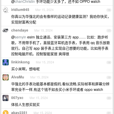
@
chanChristin
手环功能少太多了，还不如 OPPO watch
iridium945
Mar 15, 2024
16
你真以为华强北的会有像样的运动记录健康监测？我劝你快买，
实现财富再分配
chendaye
Mar 15, 2024
17
@
semyin
esim 独立通话、安装第三方 app…… 比如：跑步听
歌，不用带手机了，直接蓝牙耳机连手表，手表用 qq 音乐放歌
就行。自己写 app 装手表上实现自己想要的功能，比如用手表
控制电脑开机、控制智能家居 爽得很
linkinkong
Mar 15, 2024
18
买小米啊，想啥呢
AlvaMu
Mar 15, 2024
19
华强北的手表功能基本都是假的,看似流畅,实际帧率和屏幕分辨
率完全不一样,有这个钱不如去买小米手环或者 oppo watch
007yxc
Mar 15, 2024
20
体验人生想买就买
akay2351
Mar 15, 2024
21