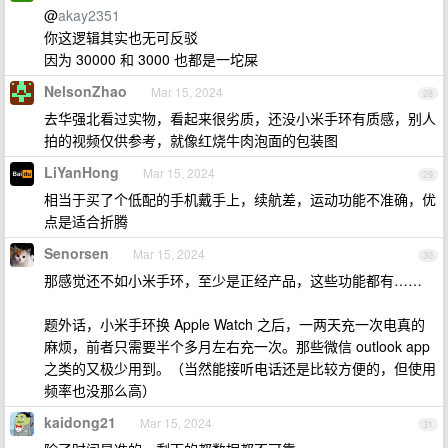
@
akay2351
你这逻辑其实也无可反驳
因为 30000 和 3000 也都是一坨屎
NelsonZhao
Mar 15, 2024
28
去华强北看过实物，看起来很劣质，还没小米手环有质感，别人
拍的视频仅供参考，就像红烧牛肉泡面的包装图
LiYanHong
Mar 15, 2024
29
相当于买了个低配的手机戴手上，续航差，运动功能不准确，优
点是适合折腾
Senorsen
Mar 15, 2024
30
那感觉还不如小米手环，至少是正经产品，这些功能都有……
题外话，小米手环换 Apple Watch 之后，一两天充一次电真的
麻烦，前者只需要半个多月左右充一次。那些微信 outlook app
之类的又极少用到。（当然能接听电话还是比较方便的，但使用
频率也没那么高）
kaidong21
Mar 15, 2024
31