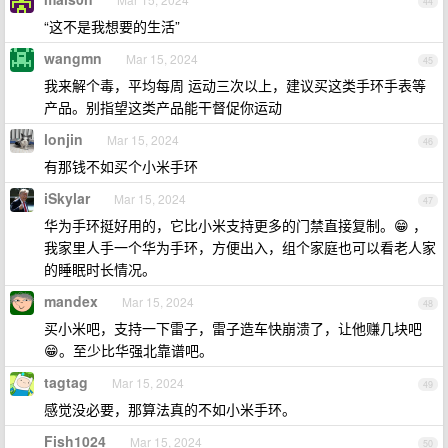
44
“这不是我想要的生活”
wangmn
Mar 15, 2024
45
我来解个毒，平均每周 运动三次以上，建议买这类手环手表等
产品。别指望这类产品能干督促你运动
lonjin
Mar 15, 2024
46
有那钱不如买个小米手环
iSkylar
Mar 15, 2024
47
华为手环挺好用的，它比小米支持更多的门禁直接复制。😁 ，
我家里人手一个华为手环，方便出入，组个家庭也可以看老人家
的睡眠时长情况。
mandex
Mar 15, 2024
48
买小米吧，支持一下雷子，雷子造车快崩溃了，让他赚几块吧
😁。至少比华强北靠谱吧。
tagtag
Mar 15, 2024
49
感觉没必要，那算法真的不如小米手环。
Fish1024
Mar 15, 2024
50