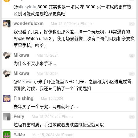
@
stinkytofu
3000 其实也是一坨屎 花 3000 买一坨屎的更有钱
区别可能就是哪坨屎更臭吧
wonderfulcxm
Mar 15, 2024 via iPhone
22
我也看了几期，好像也没那么差，搞一个玩玩呗，非常逼真的
Apple Watch ultra 2 。使用场景就像上次有个哥们因为相亲要换
苹果手机，哈哈。
Mikawa
Mar 15, 2024
23
为什么不买小米手环...
Mikawa
Mar 15, 2024
24
@
Mikawa
小米手环还能当 NFC 门卡，之前租房小区进电梯需
要刷的时候，我还专门搞了一个当钥匙扣
Finishing
Mar 15, 2024
25
去年买了一个研究，两周就坏了…
Perry
Mar 15, 2024 via iPhone
26
垃圾有害材质，手过敏或者皮肤癌能接受就可以
YJMe
Mar 15, 2024 via iPhone
27