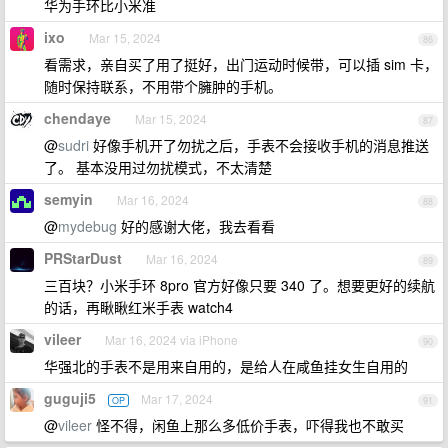
华为手环比小米准
ixo
Mar 15, 2024
86
看需求，亲自买了用了挺好，出门运动时候带，可以插 sim 卡，
随时保持联系，不用带个臃肿的手机。
chendaye
Mar 15, 2024
87
@
sudri
好像手机开了勿扰之后，手表不会接收手机的消息推送
了。 基本没用过勿扰模式，不太清楚
semyin
Mar 16, 2024
88
@
mydebug
好的感谢大佬，我去看看
PRStarDust
Mar 16, 2024
89
三百块？小米手环 8pro 官方好像只要 340 了。想要更好的续航
的话，再瞅瞅红米手表 watch4
vileer
Mar 16, 2024 via iPhone
90
华强北的手表不是用来自用的，是给人在咸鱼挂女生自用的
guguji5
Mar 17, 2024
OP
91
@
vileer
怪不得，闲鱼上那么多低价手表，吓得我也不敢买