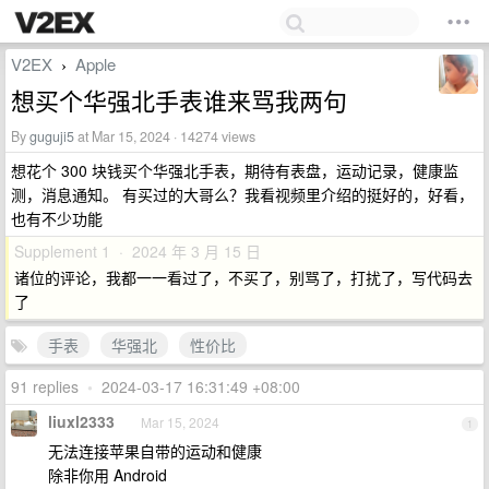
V2EX
Apple
›
想买个华强北手表谁来骂我两句
By
guguji5
at Mar 15, 2024 · 14274 views
想花个 300 块钱买个华强北手表，期待有表盘，运动记录，健康监
测，消息通知。 有买过的大哥么？我看视频里介绍的挺好的，好看，
也有不少功能
Supplement 1 · 2024 年 3 月 15 日
诸位的评论，我都一一看过了，不买了，别骂了，打扰了，写代码去
了
手表
华强北
性价比
91 replies
•
2024-03-17 16:31:49 +08:00
liuxl2333
Mar 15, 2024
1
无法连接苹果自带的运动和健康
除非你用 Android