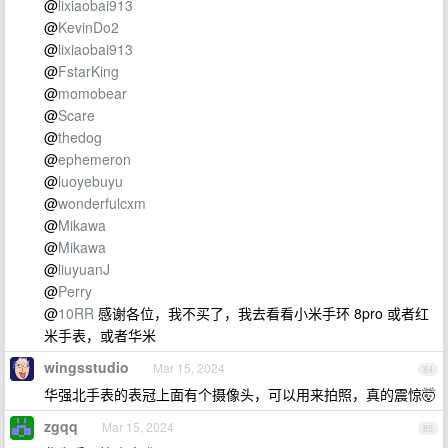
@
lixiaobai913
@
KevinDo2
@
lixiaobai913
@
FstarKing
@
momobear
@
Scare
@
thedog
@
ephemeron
@
luoyebuyu
@
wonderfulcxm
@
Mikawa
@
Mikawa
@
liuyuanJ
@
Perry
@
10RR
感谢各位，我不买了，我去看看小米手环 8pro 或者红
米手表，或者华米
wingsstudio
Mar 15, 2024
84
华强北手表的表冠上面有个摄像头，可以用来拍照，真的震惊🤯
zgqq
Mar 15, 2024
85