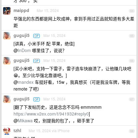
才 300 ， 买
maippd
Mar 15, 2024
64
华强北的东西都是网上吹成神，拿到手用过正品就知道有多大差
距
guguji5
Mar 15, 2024
OP
65
[讲真，小米手环 配 苹果，绝佳]
@
InDom
哪里佳了，说说？
guguji5
Mar 15, 2024
OP
66
[买小米吧，支持一下雷子，雷子造车快崩溃了，让他赚几块吧
😁。至少比华强北靠谱吧。]
@
mandex
车挺好看，15w ，我真想买（可是我没车牌，等我
remote 了吧）
guguji5
Mar 15, 2024
OP
67
[翻了下发帖历史，这是念念不忘吗 emmmmm
https://www.v2ex.com/t/941932#reply0
]
@
Mikawa
哎，别提我的包了，，砸手里了
tzhl
Mar 15, 2024 via iPhone
68