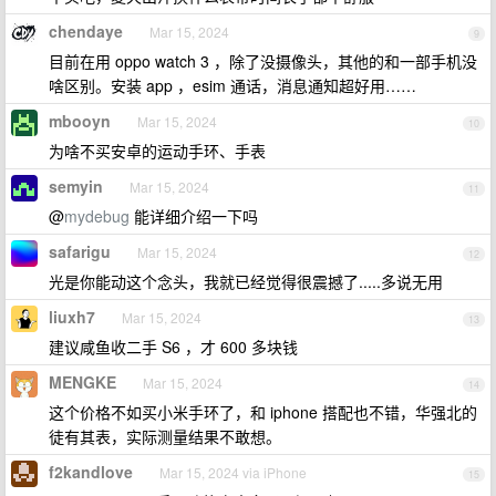
chendaye
Mar 15, 2024
9
目前在用 oppo watch 3 ，除了没摄像头，其他的和一部手机没
啥区别。安装 app ，esim 通话，消息通知超好用……
mbooyn
Mar 15, 2024
10
为啥不买安卓的运动手环、手表
semyin
Mar 15, 2024
11
@
mydebug
能详细介绍一下吗
safarigu
Mar 15, 2024
12
光是你能动这个念头，我就已经觉得很震撼了.....多说无用
liuxh7
Mar 15, 2024
13
建议咸鱼收二手 S6 ，才 600 多块钱
MENGKE
Mar 15, 2024
14
这个价格不如买小米手环了，和 iphone 搭配也不错，华强北的
徒有其表，实际测量结果不敢想。
f2kandlove
Mar 15, 2024 via iPhone
15