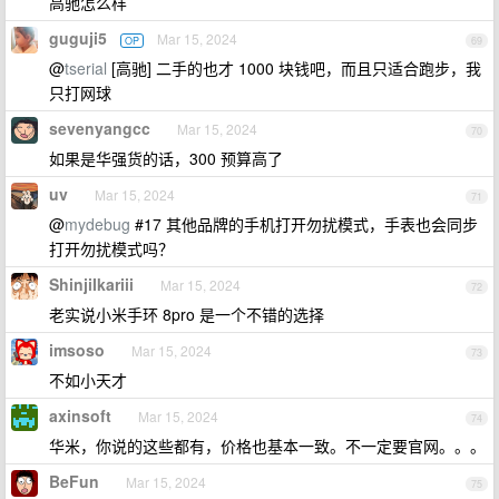
高驰怎么样
guguji5
Mar 15, 2024
OP
69
@
tserial
[高驰] 二手的也才 1000 块钱吧，而且只适合跑步，我
只打网球
sevenyangcc
Mar 15, 2024
70
如果是华强货的话，300 预算高了
uv
Mar 15, 2024
71
@
mydebug
#17 其他品牌的手机打开勿扰模式，手表也会同步
打开勿扰模式吗？
ShinjiIkariii
Mar 15, 2024
72
老实说小米手环 8pro 是一个不错的选择
imsoso
Mar 15, 2024
73
不如小天才
axinsoft
Mar 15, 2024
74
华米，你说的这些都有，价格也基本一致。不一定要官网。。。
BeFun
Mar 15, 2024
75