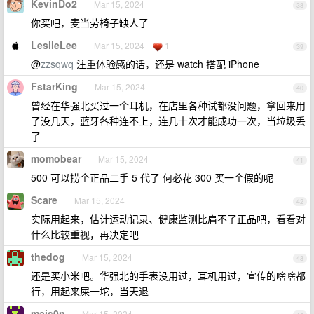
KevinDo2
Mar 15, 2024
38
你买吧，麦当劳椅子缺人了
LeslieLee
Mar 15, 2024
1
39
@
zzsqwq
注重体验感的话，还是 watch 搭配 iPhone
FstarKing
Mar 15, 2024
40
曾经在华强北买过一个耳机，在店里各种试都没问题，拿回来用
了没几天，蓝牙各种连不上，连几十次才能成功一次，当垃圾丢
了
momobear
Mar 15, 2024
41
500 可以捞个正品二手 5 代了 何必花 300 买一个假的呢
Scare
Mar 15, 2024
42
实际用起来，估计运动记录、健康监测比肩不了正品吧，看看对
什么比较重视，再决定吧
thedog
Mar 15, 2024
43
还是买小米吧。华强北的手表没用过，耳机用过，宣传的啥啥都
行，用起来屎一坨，当天退
mais0n
Mar 15, 2024