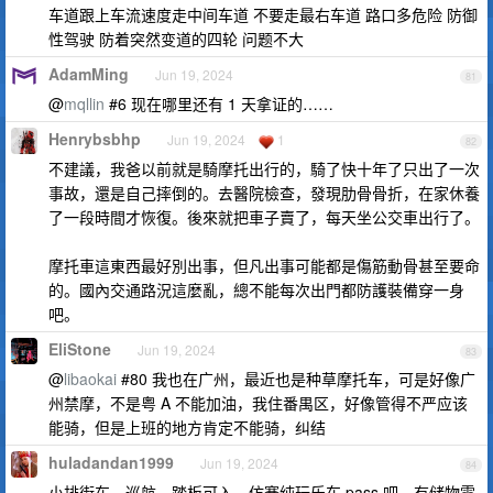
车道跟上车流速度走中间车道 不要走最右车道 路口多危险 防御
性驾驶 防着突然变道的四轮 问题不大
AdamMing
Jun 19, 2024
81
@
mqllin
#6 现在哪里还有 1 天拿证的……
Henrybsbhp
Jun 19, 2024
1
82
不建議，我爸以前就是騎摩托出行的，騎了快十年了只出了一次
事故，還是自己摔倒的。去醫院檢查，發現肋骨骨折，在家休養
了一段時間才恢復。後來就把車子賣了，每天坐公交車出行了。
摩托車這東西最好別出事，但凡出事可能都是傷筋動骨甚至要命
的。國內交通路況這麼亂，總不能每次出門都防護裝備穿一身
吧。
EliStone
Jun 19, 2024
83
@
libaokai
#80 我也在广州，最近也是种草摩托车，可是好像广
州禁摩，不是粤 A 不能加油，我住番禺区，好像管得不严应该
能骑，但是上班的地方肯定不能骑，纠结
huladandan1999
Jun 19, 2024
84
小排街车、巡航、踏板可入，仿赛纯玩乐车 pass 吧，有储物需