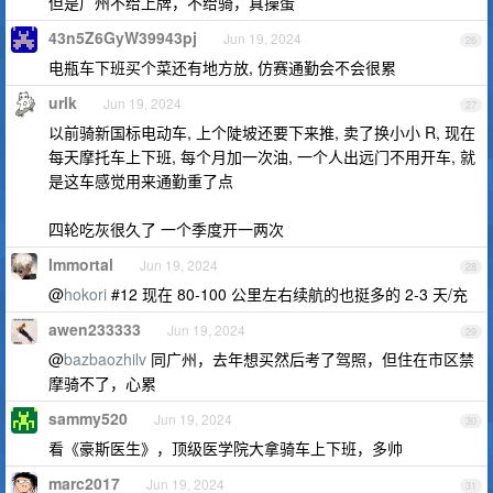
但是广州不给上牌，不给骑，真操蛋
43n5Z6GyW39943pj
Jun 19, 2024
26
电瓶车下班买个菜还有地方放, 仿赛通勤会不会很累
urlk
Jun 19, 2024
27
以前骑新国标电动车, 上个陡坡还要下来推, 卖了换小小 R, 现在
每天摩托车上下班, 每个月加一次油, 一个人出远门不用开车, 就
是这车感觉用来通勤重了点
四轮吃灰很久了 一个季度开一两次
Immortal
Jun 19, 2024
28
@
hokori
#12 现在 80-100 公里左右续航的也挺多的 2-3 天/充
awen233333
Jun 19, 2024
29
@
bazbaozhilv
同广州，去年想买然后考了驾照，但住在市区禁
摩骑不了，心累
sammy520
Jun 19, 2024
30
看《豪斯医生》，顶级医学院大拿骑车上下班，多帅
marc2017
Jun 19, 2024
31