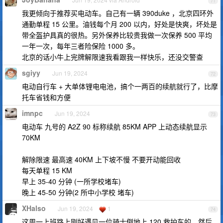
71
我更倾向于推荐买电动车。自己有一辆 390duke ，北京四环外
通勤单程 15 公里。油钱每个月 200 以内，好处是快爽，坏处是
带全盔护具真的很热。另外保养比较贵我做一次保养 500 平均
一年一次，每年三者险保险 1000 多。
北京的话小牛上完牌解限速我看跟我一样快乐，还没交警查
sgiyy
Jun 19, 2024
72
电动自行车 + 大单体锂电电池，搞个一两百的续航就行了，比摩
托车省钱和方便
imnpc
Jun 19, 2024
73
电动车 九号的 A2Z 90 标称续航 85KM APP 上动态续航显示
70KM
解除限速 最高速 40KM 上下坡不慢 不要开动能回收
每天单程 15 KM
早上 35-40 分钟 (一所学校堵车)
晚上 45-50 分钟(2 所中小学校 堵车)
XHalso
Jun 19, 2024
1
74
这周一上班路上刚好遇见一位骑士倒地上 120 救护车的，然后