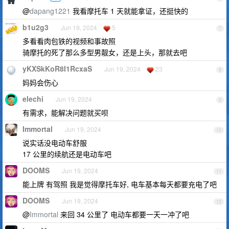
@
dapang1221
我看摩托车 1 天就能拿证，还挺快的
b1u2g3
Jun 19, 2024
5
7
多看看肉包铁的视频和事故照
骑摩托的死了那么多型男靓女，还是上头，那就去吧
yKXSkKoR8I1RcxaS
Jun 19, 2024
23
8
妈妈会伤心
elechi
Jun 19, 2024
9
有需求，能解决问题就买呗
Immortal
Jun 19, 2024
10
说实话没电动车舒服
17 公里的续航还是电动车吧
DOOMS
Jun 19, 2024
11
能上牌 有驾照 我是觉得摩托车好, 电车基本每天都要充电了吧
DOOMS
Jun 19, 2024
12
@
Immortal
来回 34 公里了 电动车都要一天一冲了吧