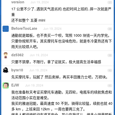
version
Jun 19, 2024
37
17 公里不少了..遇到天气恶劣的.也赶时间上班的..摔一次就是严
重
还不如整个 五菱 mini
BeforeTooLate
Jun 19, 2024
38
通勤就是踏板，也不贵买一个呗，驾照 1000 块钱一天内学完。
只要你规矩开车，其实摩托车也没啥危险，就是冬冷夏热还有下
雨天比较烦人吧。
dz5362
Jun 19, 2024
39
只要不禁摩，不限行，拿了证就买，极大提高生活幸福感
byte10
Jun 19, 2024
40
先买摩托车，玩腻了 然后卖掉，再买丰田雅力士吧，万把块。
EJW
Jun 19, 2024
41
我也准备秋天考证买摩托车通勤，无四轮，电瓶车的续航焦虑和
活动范围小实在是难受。
我买的雅迪冠能，最高速度 50 不到，骑得比较猛，续航也就 40
多 km ，上班来回 12km ，一周也要两三充了。
很多人都说骑机动车道不安全，至少在我这儿，很多小排量踏板