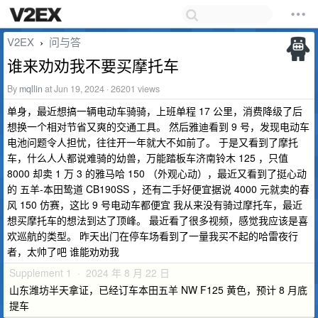
V2EX
问与答
›
谁来劝劝我不要买摩托车
By
mqllin
at Jun 19, 2024 · 26201 views
单身，最近想搞一辆电动车骑骑，上班单程 17 公里，消费降级了后
想换一个相对节省又爽的交通工具。 然后雅迪看到 9 号，发现电动车
电池问题令人担忧，往往开一年就大不如前了。 于是又看到了摩托
车，什么人人都说难骑的幼兽，万能踏板车济南铃木 125 ，只值
8000 却卖 1 万 3 的雅马哈 150 （外观心动），最近又看到了挺心动
的 五羊-本田鸷道 CB190SS ，还有二手好便宜据说 4000 元就卖的春
风 150 仿赛，这比 9 号电动车都便宜 我从来没有骑过摩托车，最近
想买摩托车的想法到达了顶峰。 最近看了很多视频，感觉我应该是喜
欢巡航的类型。 昨天出门在停车场看到了一量我买不起的哈雷夜行
者，太帅了吧 谁能劝劝我
Supplement 1 · 2024 年 8 月 22 日
山东潍坊半天拿证，已经订车本田五羊 NW F125 黄色，预计 8 月底
提车