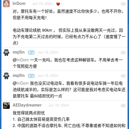
InDom
Jun 19, 2024
1
19
对，摩托车有一个好处，虽然速度不比你快多少，也甩不开你，
但是不用每天充电！
电动车理论续航 90km ， 但实际上我从来没敢两天一充过，因
为不充电第二天过去的时候，已经有点力不从心了（速度慢了一
点）
mqllin
Jun 19, 2024
OP
20
@
InDom
一天一充吗，我也在考虑这种解锁车。不用单去考一
个驾照挺方便
mqllin
Jun 19, 2024
OP
21
@
InDom
我也没买过电动车，我看有很多说电动车骑一年后电
池续航减半的，实际是怎么样的？这可能是我对考虑买电动车还
是摩托车 最纠结担忧的一点
AEDaydreamer
Jun 19, 2024
22
我觉得就两点担忧
1. 自己骑太快容易提高受伤几率
2. 中国的道路不适合摩托车, 死亡白线;不尊重或者不知道如何和