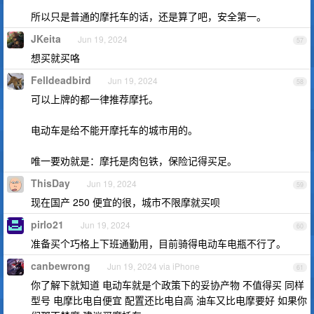
所以只是普通的摩托车的话，还是算了吧，安全第一。
JKeita
Jun 19, 2024
57
想买就买咯
Felldeadbird
Jun 19, 2024
58
可以上牌的都一律推荐摩托。
电动车是给不能开摩托车的城市用的。
唯一要劝就是：摩托是肉包铁，保险记得买足。
ThisDay
Jun 19, 2024
59
现在国产 250 便宜的很，城市不限摩就买呗
pirlo21
Jun 19, 2024
60
准备买个巧格上下班通勤用，目前骑得电动车电瓶不行了。
canbewrong
Jun 19, 2024 via iPhone
61
你了解下就知道 电动车就是个政策下的妥协产物 不值得买 同样
型号 电摩比电自便宜 配置还比电自高 油车又比电摩要好 如果你