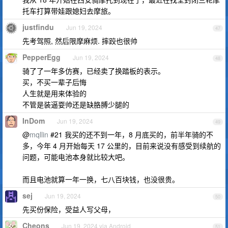
托车打算带娃跟媳妇去摩旅。
justfindu
Jun 19, 2024
47
先考驾照, 然后限摩麻烦. 摔跤也很帅
PepperEgg
Jun 19, 2024
48
骑了了一年多仿赛，已经卖了换踏板的表示。
买，不买一辈子后悔
人生就是用来体验的
不管是装逼耍帅还是缺胳膊少腿的
InDom
Jun 19, 2024
49
@
mqllin
#21 我买的还不到一年，8 月底买的，前半年骑的不
多，今年 4 月开始每天 17 公里的，目前来说没有感受到续航的
问题，可能电池本身就比较大吧。
而且电池就算一年一换，七八百块钱，也没很贵。
sej
Jun 19, 2024
50
先买份保险，受益人写父母，
Cheons
Jun 19, 2024 via Android
51