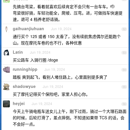
先搞台弯梁，看着就喜欢后续肯定不会只有一台车车。🫡
弯梁很好骑，车轻功能全，爬坡、压弯。进，可做挡车快速提
速，退可 4 档养老舒适骑。
gaihuanjiuhuan
Jun 19, 2024
52
通行买个 125 或者 150 太香了，没有续航焦虑偶尔还能跑个
山。现在摩托车卷的也不行，各种优惠
Latin
Jun 19, 2024
53
买公路车 入骑行圈 /doge
runninghipp
Jun 19, 2024
54
踏板 爽到起飞，看别人堵住路上，心里面别提多爽了
shadowyue
Jun 19, 2024
55
买了摩托记得买个保险吧，家里人担心你。
heyjei
Jun 19, 2024
56
今天上午骑电瓶车送女儿上午，刚下过雨，骑过一个大理石路面
的时候，后轮打滑了，差点摔倒。不知道如果带 TCS 的话，会
不会好一点。