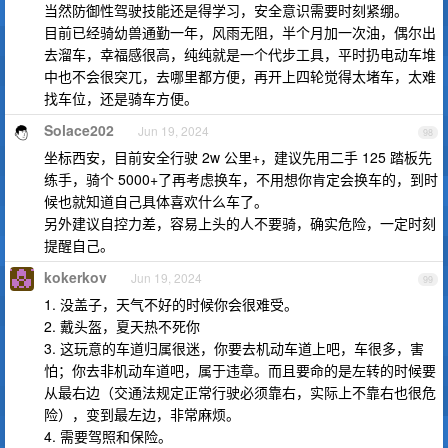
当然防御性驾驶技能还是得学习，安全意识需要时刻紧绷。
目前已经骑幼兽通勤一年，风雨无阻，半个月加一次油，偶尔出
去溜车，幸福感很高，纯纯就是一个代步工具，平时扔电动车堆
中也不会很突兀，去哪里都方便，再开上四轮觉得太堵车，太难
找车位，还是骑车方便。
Solace202
Jun 19, 2024
98
坐标西安，目前安全行驶 2w 公里+，建议先用二手 125 踏板先
练手，骑个 5000+了再考虑换车，不用想你肯定会换车的，到时
候也就知道自己具体喜欢什么车了。
另外建议自控力差，容易上头的人不要骑，确实危险，一定时刻
提醒自己。
kokerkov
Jun 19, 2024
99
1. 没盖子，天气不好的时候你会很难受。
2. 戴头盔，夏天热不死你
3. 这玩意的车道归属很迷，你要去机动车道上吧，车很多，害
怕；你去非机动车道吧，属于违章。而且要命的是左转的时候要
从最右边（交通法规定正常行驶必须靠右，实际上不靠右也很危
险），变到最左边，非常麻烦。
4. 需要驾照和保险。