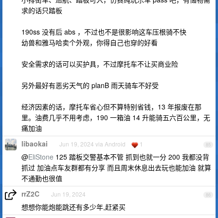
求的话只踏板
190ss 没有后 abs ，不过也不是很影响这车压根骑不快
幼兽和雅马哈卖个外观，你得自己也穿的好看
安全需求的话可以买护具，不过摩托车不让买商业险
另外最好有恶劣天气的 planB 雨天骑车不好受
经济因素的话，摩托车省心但不算特别省钱，13 年报废在那
里。油费几乎不用考虑，190 一箱油 14 升能骑五六百公里，无
痛加油
libaokai
Jun 19, 2024 via Android
1
85
@
EliStone
125 踏板交警基本不管 抓到也就一分 200 我都没背
抓过 加油点车友群都有分享 而且周末休息出去玩也能加油 就算
不通勤也很值
rrZ2C
Jun 19, 2024
86
想想你能炮能跳还有多少年,赶紧买