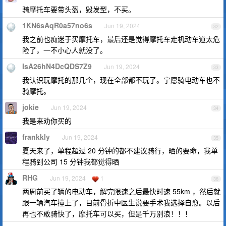
骑摩托车要带头盔，毁发型，不买。
1KN6sAqR0a57no6s
Jun 19, 2024
32
我之前也痴迷于买摩托车，最后还是觉得摩托车走机动车道太危
险了，一不小心人就没了。
IsA26hN4DcQDS7Z9
Jun 19, 2024
33
我认识玩摩托的那几个，现在全部都不玩了。宁愿骑电动车也不
骑摩托。
jokie
Jun 19, 2024
34
我是来劝你买的
frankkly
Jun 19, 2024
35
夏天来了，单程超过 20 分钟的都不建议骑行，晒的要命，我单
程骑到公司 15 分钟我都觉得晒
RHG
Jun 19, 2024
1
36
两周前买了辆的电动车，解完限速之后最快时速 55km ，然后就
跟一辆汽车撞上了，目前骨折中医生说要手术我选择自愈。以后
再也不敢骑快了，摩托车可以买，但是千万别浪！！！