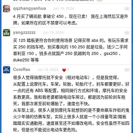
qqzhangyanhua
Jun 19, 2024
95
4 月买了辆巡航 拿破仑 450 ，现在已卖！ 我在上海然后又是外
牌，如果所在的区不禁摩可以考虑。
yangzzzzzz
Jun 19, 2024
96
买 125 踏板更符合你的使用场景 记得买带 abs 的。有玩乐需求
买 250 的挡车吧，别买春风的 150 250 就是垃圾，钱少二手阿
普利亚 150 ，钱多点就国产 250 凯越刺鸟 250 、gsx250 、
duke250 等等
CoreRax
Jun 19, 2024
3
97
很多人觉得骑摩托就不安全（相对电动车），但是我觉得，
从配置上说摩托车，车架，轮胎，轮胎尺寸，刹车都要更好，好
一点的还有 ABS 等配置，相同骑行方式和环境，摩托车的安全
系数更高，我和我老婆都骑电动车摔过，都是因为前轮刹车抱
死，我那次甚至前轮爆胎了，速度也不快。
从车型上说，很多人提到摩托车就想到的是不要命飙车炸街的鬼
火少年骑的仿赛车型，实际上很多人就是一个小排量弯梁/踏板
踏踏实实通勤用，速度甚至还不如爆改电鸡，安全性虽然不如四
轮，但是也不能说比电动车更危险。