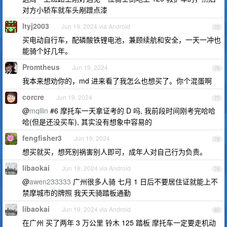
对方小轿车就车头剐蹭点漆
ltyj2003
Jun 19, 2024 via Android
75
买电动自行车，配磷酸铁锂电池，兼顾续航和安全，一天一冲也
能骑个好几年。
Promtheus
Jun 19, 2024
76
我本来想劝你的，md 进来看了我怎么也想买了。你个混蛋啊
corcre
Jun 19, 2024
77
@
mqllin
#6 摩托车一天拿证考的 D 吗, 我前段时间刚考完哈哈
哈(但是还没买车), 其实没有想象中容易的
fengfisher3
Jun 19, 2024
78
想买就买，想死别祸害别人即可，成年人对自己行为负责。
libaokai
Jun 19, 2024 via Android
79
@
awen233333
广州很多人骑 七月 1 日后不要居住证就能上不
禁摩城市的牌照 我天天骑踏板通勤
libaokai
Jun 19, 2024 via Android
80
在广州 买了两年 3 万公里 铃木 125 踏板 摩托车一定要走机动