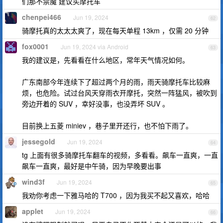
们那不禁魔 建议买摩托车
chenpei466
Jun 19, 2024
62
骑摩托真的太太太爽了，现在每天单程 13km ，仅需 20 分钟
fox0001
Jun 19, 2024 via Android
63
我的建议是，先看看在什么地区，常年天气情况如何。
广东南部今年连续下了超过两个月的雨，雨天骑摩托车比较麻
烦，也危险。试过台风天穿雨衣开摩托，突然一阵猛风，被吹到
旁边开着的 SUV ，幸好没事，也没弄坏 SUV 。
目前换上五菱 miniev ，巷子里开还行，也不怕下雨了。
jessegold
Jun 19, 2024
64
tg 上面有很多骑摩托车翻车的视频，多看看。飙车一直爽，一直
飙车一直爽，最好是中午骑，因为早晚要出事
wind3f
Jun 19, 2024
65
我劝你考虑一下雅马哈的 T700 ，因为我买不起又喜欢，哈哈
applet
Jun 19, 2024
66