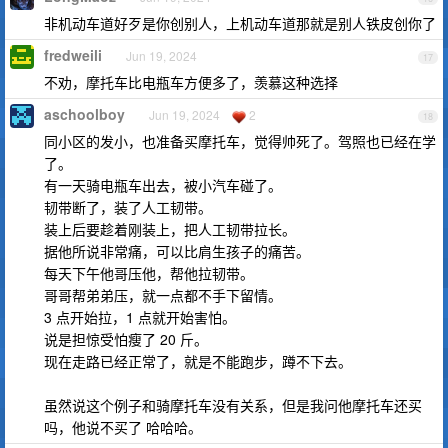
非机动车道好歹是你创别人，上机动车道那就是别人铁皮创你了
fredweili
Jun 19, 2024
17
不劝，摩托车比电瓶车方便多了，羡慕这种选择
aschoolboy
Jun 19, 2024
2
18
同小区的发小，也准备买摩托车，觉得帅死了。驾照也已经在学
了。
有一天骑电瓶车出去，被小汽车碰了。
韧带断了，装了人工韧带。
装上后要趁着刚装上，把人工韧带拉长。
据他所说非常痛，可以比肩生孩子的痛苦。
每天下午他哥压他，帮他拉韧带。
哥哥帮弟弟压，就一点都不手下留情。
3 点开始拉，1 点就开始害怕。
说是担惊受怕瘦了 20 斤。
现在走路已经正常了，就是不能跑步，蹲不下去。
虽然说这个例子和骑摩托车没有关系，但是我问他摩托车还买
吗，他说不买了 哈哈哈。