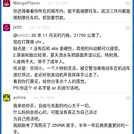
MangoFlavor
Jun 19, 2024
87
你还得看看你所在的城市内，能不能骑摩托车。武汉三环内都是
限制摩托车的，抓到要罚款。
jeff2
Jun 19, 2024
88
@
pirlo21
20 年 11 月买的巧格，21700 公里了。
现在打算换 uhr 。
缺点是：1.没有后轮 abs 是硬伤，其他的抖动都可以接受。
2.原装轮胎比较滑，夏天洒水车把路面弄湿以后，特别滑。
3.座椅不大，带不了成年人。
优点是：空间小，一个人特别灵活，被交警当做电动车在机动车
道拦停过，走近听到发动机声音挥挥手让走了。
看到你打算买，给你分享点个人的感觉。
PS:你这个 id 名字是 ac 的皮尔洛吧。
achira
Jun 19, 2024
89
我来劝你买，自由与充盈的内心大于一切。
什么妈妈会担心的，可能没有真正为自己活过
为自己而活吧。
我刚刚考了驾照买了 250NK 练手，半年一年后换质量更好的一
手。