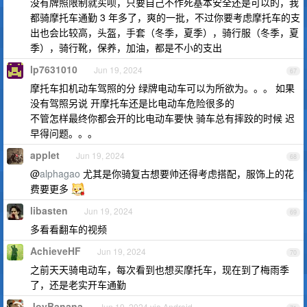
没有牌照限制就买呗，只要自己不作死基本安全还是可以的，我
都骑摩托车通勤 3 年多了，爽的一批，不过你要考虑摩托车的支
出也会比较高，头盔，手套（冬季，夏季），骑行服（冬季，夏
季），骑行靴，保养，加油，都是不小的支出
lp7631010
Jun 19, 2024
67
摩托车扣机动车驾照的分 绿牌电动车可以为所欲为。。。 如果
没有驾照另说 开摩托车还是比电动车危险很多的
不管怎样最终你都会开的比电动车要快 骑车总有摔跤的时候 迟
早得问题。。。
applet
Jun 19, 2024
68
@
alphagao
尤其是你骑复古想要帅还得考虑搭配，服饰上的花
费要更多
libasten
Jun 19, 2024
69
多看看翻车的视频
AchieveHF
Jun 19, 2024
70
之前天天骑电动车，每次看到也想买摩托车，现在到了梅雨季
了，还是老实开车通勤
JoyBanana
Jun 19, 2024 via Android