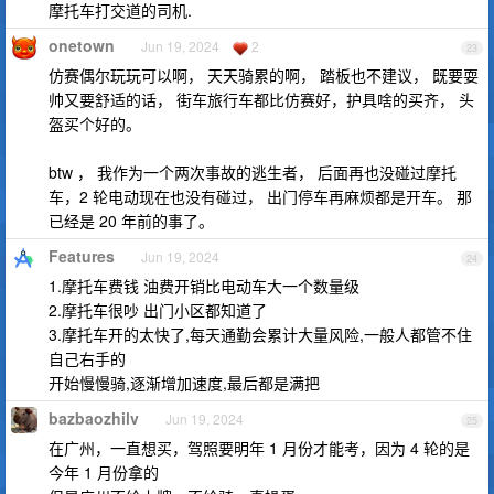
摩托车打交道的司机.
onetown
Jun 19, 2024
2
23
仿赛偶尔玩玩可以啊， 天天骑累的啊， 踏板也不建议， 既要耍
帅又要舒适的话， 街车旅行车都比仿赛好，护具啥的买齐， 头
盔买个好的。
btw ， 我作为一个两次事故的逃生者， 后面再也没碰过摩托
车，2 轮电动现在也没有碰过， 出门停车再麻烦都是开车。 那
已经是 20 年前的事了。
Features
Jun 19, 2024
24
1.摩托车费钱 油费开销比电动车大一个数量级
2.摩托车很吵 出门小区都知道了
3.摩托车开的太快了,每天通勤会累计大量风险,一般人都管不住
自己右手的
开始慢慢骑,逐渐增加速度,最后都是满把
bazbaozhilv
Jun 19, 2024
25
在广州，一直想买，驾照要明年 1 月份才能考，因为 4 轮的是
今年 1 月份拿的