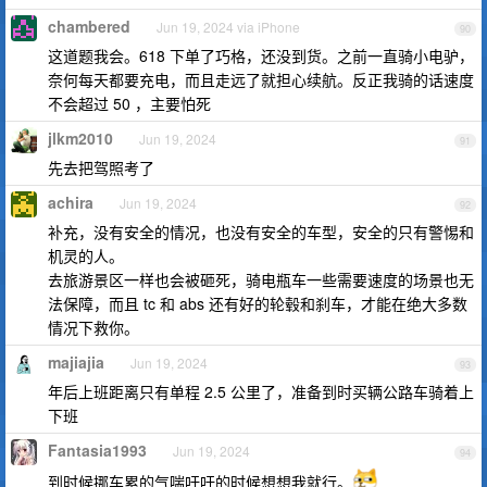
chambered
Jun 19, 2024 via iPhone
90
这道题我会。618 下单了巧格，还没到货。之前一直骑小电驴，
奈何每天都要充电，而且走远了就担心续航。反正我骑的话速度
不会超过 50 ，主要怕死
jlkm2010
Jun 19, 2024
91
先去把驾照考了
achira
Jun 19, 2024
92
补充，没有安全的情况，也没有安全的车型，安全的只有警惕和
机灵的人。
去旅游景区一样也会被砸死，骑电瓶车一些需要速度的场景也无
法保障，而且 tc 和 abs 还有好的轮毂和刹车，才能在绝大多数
情况下救你。
majiajia
Jun 19, 2024
93
年后上班距离只有单程 2.5 公里了，准备到时买辆公路车骑着上
下班
Fantasia1993
Jun 19, 2024
94
到时候挪车累的气喘吁吁的时候想想我就行。