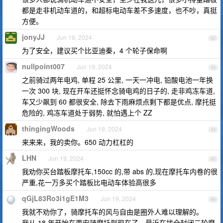
都是走非机动车道的，和超标电动车差不多速度，也不吵，真挺
方便。
jonyJJ
Jun 19, 2024
42
为了安全，建议买个比亚迪秦，4 个轮子保命啊
nullpoint007
Jun 19, 2024
43
之前骑过两年电鸡, 单程 25 公里, 一天一冲电, 铅酸电池一年换
一次 300 块, 现在开车还挺怀念骑电鸡的日子的, 走非鸡冻车道,
车又少飙到 60 都很安全, 除去下雨麻烦点剩下都是优点, 摩托挺
危险的, 鸡冻车道处于弱势, 就怕遇上个 ZZ
thingingWoods
Jun 19, 2024
44
来来来，我的卖你。650 动力杠杠的
LHN
Jun 19, 2024
45
我劝你买台踏板摩托车,150cc 的,带 abs 的,现在摩托车内卷的很
严重,花一万多买个踏板比电动车体验高很多
qGjL83Ro3i1gE1M3
Jun 19, 2024
46
我就不劝你了，骑摩托车的风与自由是圈外人难以理解的。
我从 18 年开始在西安骑摩托到现在了，最近在找全封闭三轮摩