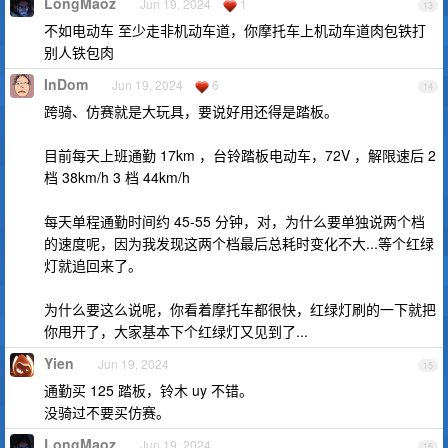
LongMaoz
Jun 19, 2024
1
13
不如电动车 至少走非机动车道，你摩托车上机动车道肉包铁打
别人铁包肉
InDom
Jun 19, 2024
6
14
跨骑、仿赛就是大玩具，要说好用还得是踏板。
目前每天上班通勤 17km ，台铃踏板电动车，72V ，解限速后 2
档 38km/h 3 档 44km/h
每天单程通勤时间约 45-55 分钟，对，为什么要单独说两个档
的速度呢，因为我发现这两个档最后总耗时变化不大...等个红绿
灯就追回来了。
为什么要这么说呢，你看着摩托车都很快，红绿灯刷的一下就把
你甩开了，大家基本下个红绿灯又见到了...
Yien
Jun 19, 2024
15
通勤买 125 踏板，铃木 uy 不错。
没骑过不要买仿赛。
LongMaoz
Jun 19, 2024
16