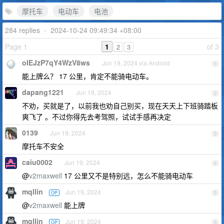
摩托车
电动车
电池
284 replies
•
2024-10-24 09:49:34 +08:00
Page 1
1
of 3
2
3
oIEJzP7qY4WzV8ws
Jun 19, 2024 via Android
1
能上牌么？ 17 公里，肯定不能骑电动车。
dapang1221
Jun 19, 2024
2
不劝，买就是了，以前我也劝自己别买，现在天天上下班骑踏板
爽飞了 。不过你得先去考驾照，试试手感再决定
0139
Jun 19, 2024
3
摩托车不安全
caiu0002
Jun 19, 2024
4
@
v2maxwell
17 公里又不是特别远，怎么不能骑电动车
mqllin
Jun 19, 2024
OP
5
@
v2maxwell
能上牌
mqllin
Jun 19, 2024
OP
6