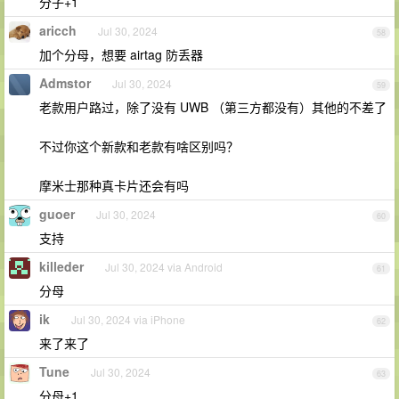
分子+1
aricch
Jul 30, 2024
58
加个分母，想要 airtag 防丢器
Admstor
Jul 30, 2024
59
老款用户路过，除了没有 UWB （第三方都没有）其他的不差了
不过你这个新款和老款有啥区别吗？
摩米士那种真卡片还会有吗
guoer
Jul 30, 2024
60
支持
killeder
Jul 30, 2024 via Android
61
分母
ik
Jul 30, 2024 via iPhone
62
来了来了
Tune
Jul 30, 2024
63
分母+1