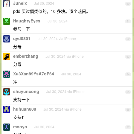
Juneix
Jul 30, 2024
50
pdd 买过俩类似的，10 多块。凑个热闹。
HaughtyEyes
Jul 30, 2024
51
参与一下
qyd0801
Jul 30, 2024 via iPhone
52
分母
emberzhang
Jul 30, 2024 via iPhone
53
分母
Xu3Xan89YsA7oP64
Jul 30, 2024
54
冲
shuyuncong
Jul 30, 2024 via iPhone
55
支持一下
huhuan808
Jul 30, 2024 via iPhone
56
支持⬆️
mooyo
Jul 30, 2024
57