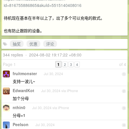
id=816755886865&skuId=5515140408016
待机现在基本在半年以上了，出了多个可以充电的款式。
也有防止跟踪的设备。
抽奖
优惠
评论
344 replies
•
2024-08-02 19:17:22 +08:00
Page 1
1
of 4
2
3
4
fruitmonster
Jul 30, 2024
1
支持一波儿~
EdwardKot
Jul 30, 2024 via iPhone
2
加个分母
nthin0
Jul 30, 2024 via iPhone
3
分母+1
Peelson
Jul 30, 2024
4