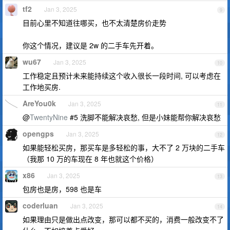
tf2
Jan 3, 2025
9
目前心里不知道往哪买，也不太清楚房价走势
你这个情况，建议是 2w 的二手车先开着。
wu67
Jan 3, 2025
10
工作稳定且预计未来能持续这个收入很长一段时间, 可以考虑在
工作地买房.
AreYou0k
Jan 3, 2025
11
@
TwentyNine
#5 洗脚不能解决哀愁, 但是小妹能帮你解决哀愁
opengps
Jan 3, 2025
12
如果能轻松买房，那买车是多轻松的事，大不了 2 万块的二手车
（我那 10 万的车现在 8 年也就这个价格）
x86
Jan 3, 2025
13
包房也是房，598 也是车
coderluan
Jan 3, 2025
14
如果理由只是做出点改变，那可以都不买的，消费一般改变不了