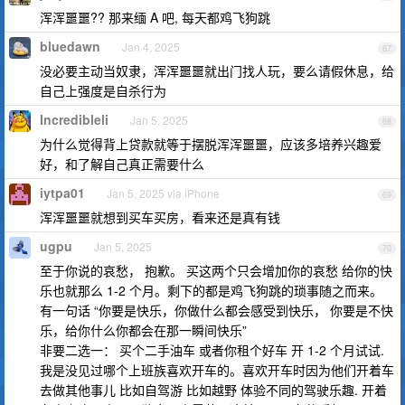
浑浑噩噩?? 那来缅 A 吧, 每天都鸡飞狗跳
bluedawn
Jan 4, 2025
67
没必要主动当奴隶，浑浑噩噩就出门找人玩，要么请假休息，给
自己上强度是自杀行为
Incredibleli
Jan 5, 2025
68
为什么觉得背上贷款就等于摆脱浑浑噩噩，应该多培养兴趣爱
好，和了解自己真正需要什么
iytpa01
Jan 5, 2025 via iPhone
69
浑浑噩噩就想到买车买房，看来还是真有钱
ugpu
Jan 5, 2025
70
至于你说的哀愁， 抱歉。 买这两个只会增加你的哀愁 给你的快
乐也就那么 1-2 个月。剩下的都是鸡飞狗跳的琐事随之而来。
有一句话 “你要是快乐，你做什么都会感受到快乐， 你要是不快
乐，给你什么你都会在那一瞬间快乐”
非要二选一： 买个二手油车 或者你租个好车 开 1-2 个月试试.
我是没见过哪个上班族喜欢开车的。喜欢开车时因为他们开着车
去做其他事儿 比如自驾游 比如越野 体验不同的驾驶乐趣. 开着