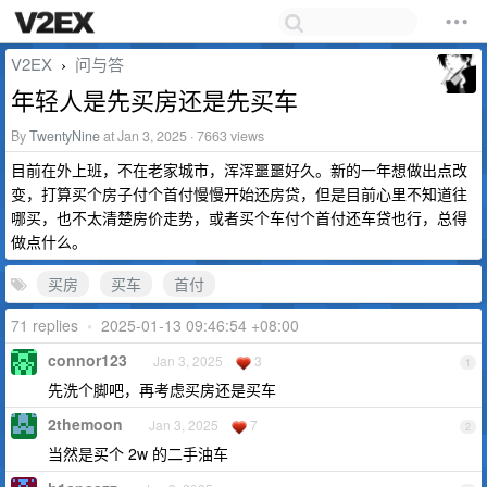
V2EX
问与答
›
年轻人是先买房还是先买车
By
TwentyNine
at Jan 3, 2025 · 7663 views
目前在外上班，不在老家城市，浑浑噩噩好久。新的一年想做出点改
变，打算买个房子付个首付慢慢开始还房贷，但是目前心里不知道往
哪买，也不太清楚房价走势，或者买个车付个首付还车贷也行，总得
做点什么。
买房
买车
首付
71 replies
•
2025-01-13 09:46:54 +08:00
connor123
Jan 3, 2025
3
1
先洗个脚吧，再考虑买房还是买车
2themoon
Jan 3, 2025
7
2
当然是买个 2w 的二手油车