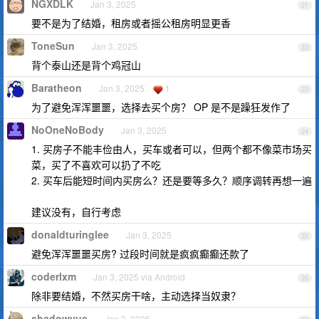
NGXDLK
Jan 3, 2025
21
要不是为了结婚，租房或者摇公租房明显更香
ToneSun
Jan 3, 2025
22
背个泰山还是背个鸡冠山
Baratheon
Jan 3, 2025
1
23
为了避免浑浑噩噩，选择去买个房？ OP 是不是躁狂发作了
NoOneNoBody
Jan 3, 2025
24
1. 买房子不能丰俭由人，买车或者可以，但两个都不像菜市场买
菜，买了不喜欢可以扔了不吃
2. 买车后能短时间内买房么？还是要等多久？顺序调转再想一遍
建议没有，自行考虑
donaldturinglee
Jan 3, 2025
25
避免浑浑噩噩买房? 过段时间就是疯疯癫癫还款了
coderlxm
Jan 3, 2025 via Android
26
除非要结婚，不然买房干啥，主动选择当奴隶？
shadowyue
Jan 3, 2025