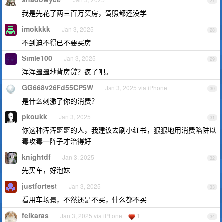
27
我是先花了两三百万买房，驾照都还没学
imokkkk
Jan 3, 2025
28
不到迫不得已不要买房
Simle100
Jan 3, 2025
29
浑浑噩噩地背房贷？疯了吧。
GG668v26Fd55CP5W
Jan 3, 2025 via iPhone
30
是什么刺激了你的消费？
pkoukk
Jan 3, 2025
31
你这种浑浑噩噩的人，我建议去刷小红书，狠狠地用消费陷阱以
毒攻毒一阵子才治得好
knightdf
Jan 3, 2025
32
先买车，好泡妹
justfortest
Jan 3, 2025
33
看用车场景，不然还是不买，什么都不买
feikaras
Jan 3, 2025 via iPhone
1
34