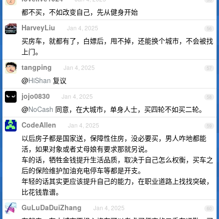
都不买，不如改变自己，先从健身开始
HarveyLiu
Jan 4, 2025
56
买房车，就都有了，白嫖后，甩不掉，还能换个城市，不会被找
上门。
tangping
Jan 4, 2025
57
@
HiShan
复议
jojo0830
Jan 4, 2025
58
@
NoCash
同意，在大城市，单身人士，买四轮不如买二轮。
CodeAllen
Jan 4, 2025
59
以后房子都是国家送，保障性住房，没必要买，男人咋地都能
活，如果对象或者丈母娘有要求那就另说。
车的话，牺牲金钱提升生活品质，取决于自己怎么权衡，买车之
后的保险维护加油充电停车等都是开支。
年轻的话其实更应该提升自己的能力，在职业道路上找找突破，
比花钱靠谱。
GuLuDaDuiZhang
Jan 4, 2025
60