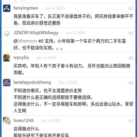
fanyingmao
Jan 4, 2025
47
我是准备买车了，反正是不会接盘房子的，把买房钱拿来躺平不
香，而且房价感觉还要跌
JZ8ZW193q6W9Awgy
Jan 4, 2025
48
@
2themoon
#2 支持，小年轻第一个车买个两万的二手车蛮
好，也不耽误你买房。。。
tracyliu
Jan 4, 2025
49
买房吧，年轻人有个房子奋斗有动力。 另外也能对止跌回稳做
贡献。
iamdaguduizhang
Jan 4, 2025
50
不知道往哪买，也不太清楚房价走势
不知道什么是正确的选择那就不要做选择。
总得做点什么，不一定非得是车和房啊，多出去游山玩水，享受
人生啊
fuwu1245
Jan 4, 2025
51
总得做点什么
那就先研究下是买房还是买车