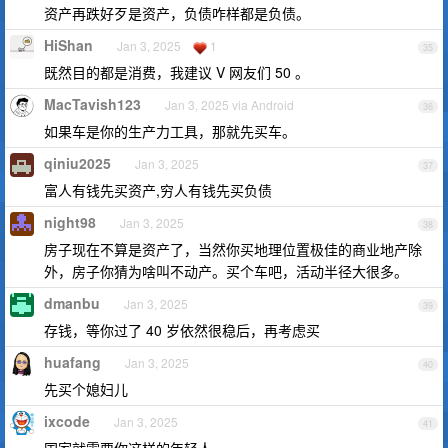
资产再跌好歹是资产，负债咋样都是负债。
HiShan
Jan 3, 2025
1
35
既然目的都是消费，我建议 V 网友们 50 。
MacTavish123
Jan 3, 2025 via Android
36
如果车是你的生产力工具，那就先买车。
qiniu2025
Jan 3, 2025
37
富人有钱先买资产,穷人有钱先买负债
night98
Jan 3, 2025
38
房子现在不算是资产了，当然你买地理位置极佳的商业地产除
外，房子你猜为啥叫不动产。买个车吧，活动半径大很多。
dmanbu
Jan 3, 2025
39
存钱，等你过了 40 岁依然很稳后，再考虑买
huafang
Jan 3, 2025
40
先买个媳妇儿
ixcode
Jan 3, 2025
41