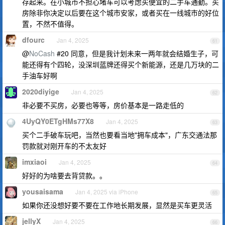
存起来。在小城市不担心堵车可以考虑买便宜的二手车通勤。买
房除非你决定以后要在这个城市安家，或者买在一线城市的好位
置，不然不值得。
dfourc
Jan 4, 2025
61
@
NoCash
#20 同意，但是我计划未来一两年就会结婚生子，可
能还得有个四轮，没深圳蓝牌还得买个新能源，还是几万块的二
手油车好啊
2020diyige
Jan 4, 2025
62
非必要不买房，必要也等等，房价基本是一路走低的
4UyQY0ETgHMs77X8
Jan 4, 2025
63
买个二手破车玩吧，当然也要看当地"拥车成本"，广东交通法那
罚款就对刚开车的不太友好
imxiaoi
Jan 4, 2025
64
好好的为啥要去背贷款。。
yousaisama
Jan 4, 2025 via iPhone
65
如果你还没想好要不要在工作地长期发展，显然是买车更灵活
jellyX
Jan 4, 2025
66