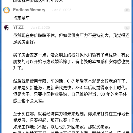
国家就需要你这样的年轻人
EndlessMemory
Jan 3, 2025
42
肯定是车
YFZZ
Jan 3, 2025
43
虽然现在房价跌跌不休，但如果供房压力不是特别大，我觉得还
是买房更好。
买了房会安定一点，没女朋友的找对象也稍微有了点优势，有女
朋友的可以开始考虑谈婚论嫁了，有老婆的幸福感和安稳感也提
升了。
然后就是使用年限，车的话，6~7 年后基本就是比较老的车了，
如果是买新能源，更新迭代更快，3~4 年后就觉得跟不上时代。
但是房子，只要小区物业靠谱，自己维护得当，30 年的房子体
感上也不会太差。
至于买在哪，就看经济实力和未来规划，你如果打算在工作地长
期发展，且买得起，那可以买工作地。
如果工作地买不起，以后也打算回老家，那就买老家。