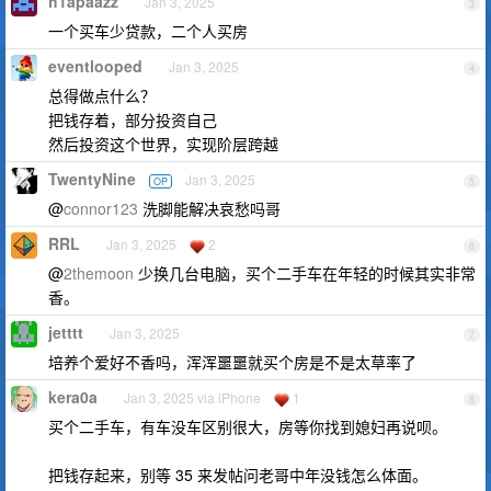
h1apaazz
Jan 3, 2025
3
一个买车少贷款，二个人买房
eventlooped
Jan 3, 2025
4
总得做点什么？
把钱存着，部分投资自己
然后投资这个世界，实现阶层跨越
TwentyNine
Jan 3, 2025
OP
5
@
connor123
洗脚能解决哀愁吗哥
RRL
Jan 3, 2025
2
6
@
2themoon
少换几台电脑，买个二手车在年轻的时候其实非常
香。
jetttt
Jan 3, 2025
7
培养个爱好不香吗，浑浑噩噩就买个房是不是太草率了
kera0a
Jan 3, 2025 via iPhone
1
8
买个二手车，有车没车区别很大，房等你找到媳妇再说呗。
把钱存起来，别等 35 来发帖问老哥中年没钱怎么体面。