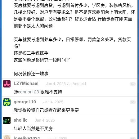
买房就要考虑到房贷，考虑到首付多少，学区房，装修啥风格，
几楼比较好，对户型有要求么？是不是喜欢躺阳台上晒太阳，还
是要不要个飘窗，公积金够吗？贷多少合适 行情觉得在刚需面
前都不是太大的问题
买车就要考虑到养车多少，日常停哪，罚款怎么处理，贷款买
吗？
还是搞二手练练手
这些问题足够研究一段时间了
何况装修还一堆事
LZYMichael
Jan 4, 2025 via Android
52
@
connor123
很难不支持
george110
Jan 4, 2025
53
我觉得投资自己或者存起来更重要
shellic
Jan 4, 2025
54
年轻人当然是不买房
lovelive1024
Jan 4, 2025
55