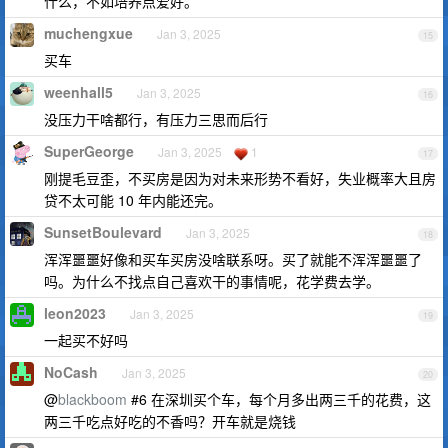
什么，不如培养点爱好。
muchengxue
Jan 3, 2025
15
买车
weenhall5
Jan 3, 2025
16
没压力干啥都行，有压力三思而后行
SuperGeorge
Jan 3, 2025
1
17
刚提毛豆歪，不买房是因为对未来形势不看好，失业概率大且房
贷不太可能 10 年内能还完。
SunsetBoulevard
Jan 3, 2025
18
浑浑噩噩好像和买车买房没啥联系呀。买了就能不浑浑噩噩了
吗。为什么不找点自己喜欢干的事情呢，花学费去学。
leon2023
Jan 3, 2025
19
一起买不好吗
NoCash
Jan 3, 2025
20
@
blackboom
#6 在深圳买个车，每个月多出两三千的花费，这
两三千吃点好吃的不香吗？开车就是烧钱