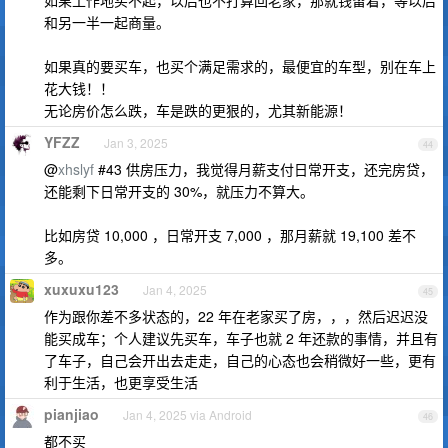
如果工作地买不起，以后也不打算回老家，那就钱留着，等以后
和另一半一起商量。
如果真的要买车，也买个满足需求的，最便宜的车型，别在车上
花大钱！！
无论房价怎么跌，车是跌的更狠的，尤其新能源！
YFZZ
Jan 3, 2025
44
@
xhslyf
#43 供房压力，我觉得月薪支付日常开支，还完房贷，
还能剩下日常开支的 30%，就压力不算大。
比如房贷 10,000 ，日常开支 7,000 ，那月薪就 19,100 差不
多。
xuxuxu123
Jan 4, 2025
45
作为跟你差不多状态的，22 年在老家买了房，，，然后迟迟没
能买成车；个人建议先买车，车子也就 2 年还款的事情，并且有
了车子，自己会开出去走走，自己的心态也会稍微好一些，更有
利于生活，也更享受生活
pianjiao
Jan 4, 2025 via Android
46
都不买