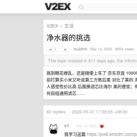
V2EX
生活
›
净水器的挑选
itxubfmh
·
Mar 14, 2025
· 8954 views
1
This topic created in 511 days ago, the info
挑到眼花缭乱，还是随便上车了 京东京造 1000G pro 
前打算买小米又听说第三方售后差 对比了美的 海
人感觉性价比高 后面换滤芯比海尔 美的便宜
何自组通用滤芯……
82 replies
•
2026-05-07 17:08:05 +08:00
v1
1
Mar 14, 2025
我学习这篇
https://post.smzdm.com/