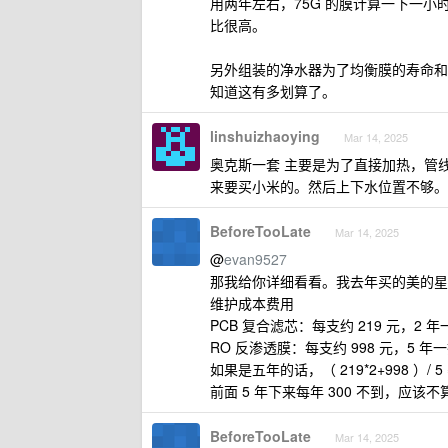
用两年左右，75G 的膜计算一下一小时
比很高。
另外组装的净水器为了均衡膜的寿命和出
知道这有多划算了。
linshuizhaoying
Mar 14, 2025
奥克斯一套 主要是为了直接加热，管线
来要买小米的。然后上下水位置不够。
BeforeTooLate
Mar 14, 2025
@
evan9527
那我给你详细看看。我去年买的美的星河 1
维护成本费用
PCB 复合滤芯：每支约 219 元，2 年
RO 反渗透膜：每支约 998 元，5 年
如果是五年的话，（ 219*2+998 ）/ 
前面 5 年下来每年 300 不到，应该
BeforeTooLate
Mar 14, 2025