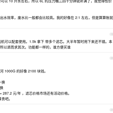
可以 10 升水左右，所以 6L 的压力桶三四十分钟就补满了，我觉得性价
水效率，废水比一般都会比较高。我的好像在 2:1 左右，但是算算账就
1
机可以配套使用。1.5k 拿下 带多个滤芯。大半年暂时用下来还不错。本
所以退而求其次。功能都一样的，谁方便买谁
2
000G 的好像 2100 块钱。
一换
一换
5 = 287.2 元/年 ，滤芯价格市场还有活动价格。
不算贵吧。
2