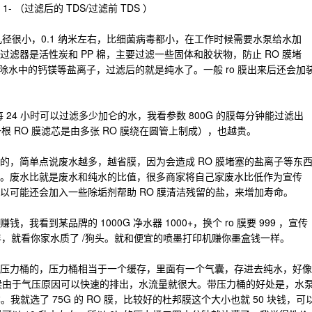
 （过滤后的 TDS/过滤前 TDS ）
孔径很小，0.1 纳米左右，比细菌病毒都小，在工作时候需要水泵给水加
滤器是活性炭和 PP 棉，主要过滤一些固体和胶状物，防止 RO 膜堵
是去除水中的钙镁等盐离子，过滤后的就是纯水了。一般 ro 膜出来后还会加
 24 小时可以过滤多少加仑的水，我看参数 800G 的膜每分钟能过滤出
（一根 RO 膜滤芯是由多张 RO 膜绕在圆管上制成），也越贵。
的，简单点说废水越多，越省膜，因为会造成 RO 膜堵塞的盐离子等东
。废水比就是废水和纯水的比值，很多商家将自己家废水比低作为宣传
以可能还会加入一些除垢剂帮助 RO 膜清洁残留的盐，来增加寿命。
看到某品牌的 1000G 净水器 1000+，换个 ro 膜要 999 ，宣传
年，就看你家水质了 /狗头。就和便宜的喷墨打印机赚你墨盒钱一样。
压力桶的，压力桶相当于一个缓存，里面有一个气囊，存进去纯水，好像
用的时候由于气压原因可以快速的排出，水流量就很大。带压力桶的好处是，水
。我就选了 75G 的 RO 膜，比较好的杜邦膜这个大小也就 50 块钱，可