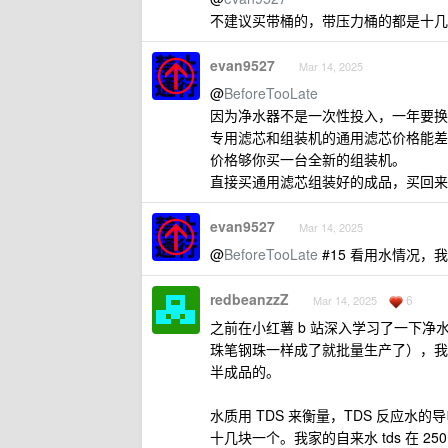
不建议买带桶的，带压力桶的都是十几年
evan9527
Mar 14, 2025
@
BeforeTooLate
因为净水器不是一次性投入，一年要换 3-
专用滤芯和组装机的通用滤芯价格能差 3-1
价格够你买一台全新的组装机。
直接买通用滤芯组装好的成品，买回来
evan9527
Mar 14, 2025
@
BeforeTooLate
#15 看用水情况，
redbeanzzZ
6
Mar 14, 2025
之前在小红薯 b 站深入学习了一下净
珠笔钢珠一样成了就批量生产了），我
半成品的。
水质用 TDS 来衡量，TDS 反应水
十几块一个。我家的自来水 tds 在 2