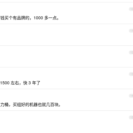
1
点钱买个有品牌的，1000 多一点。
1
1
1
00 左右，快 3 年了
1
一个压力桶，买组好的机器也就几百块。
1