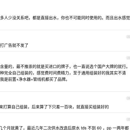
器和你人多人少没关系吧，都是直接出水，你也不可能同时使用的。而且出水感觉
2
免打广告就不发了
2
含量的，最不推崇的就是买进口的牌子，也一直说选个国产大牌的就行。
种完全自己组装的，感觉费时间费精力，至于通用组装好的我其实不清
我是前置+净水器+管线机都买了品牌。
2
，本来打算自己组装，后来算了下只差一百块，就直接买组装好的
2
 芯几个月就黄了，最近几年二次供水改造后原水 tds 不到 60 ，pp 一两年都