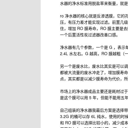
水器的净水标准用脱盐率来衡量，就是 1-
ro 净水器的核心就是反渗透膜，它的
压，有压力差才能实现过滤。前置几级过
住，增加 RO 膜寿命，RO 膜主要
一个后置活性炭过滤器改善口感。
净水器有几个参数，一个是 G ，表示每
2.4L 水左右。G 越高，RO 膜越粗
另一个是废水比，废水比其实是可以调
都被大流量的废水冲走了，增加膜寿命
点，其实都是以减少膜寿命为代价，所
市场上的净水器成品主要还是耗材过于赚钱，我
是这个膜可以用 5 年，但能不能用五
自己组装的净水器我最后方案是选择带
3.2G 的桶可以存 6L 纯水，使
和 RO 膜可以选择比较小的，减少成本