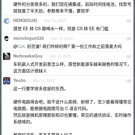
硬件的分类很多的，我们现在搞集成，前段时间找电池，找型号
就就废了半天劲，参数根本不懂，要现学
HENQIGUAI
Mar 19, 2025
65
感觉 EE 转 CS 跟喝水一样，但是 CS 转 EE 有门槛
monologue520
Mar 19, 2025
66
@
CziL
好厉害! 哥们咋转的啊? 第一份工作和之前落差大吗
NerbraskaGuy
Mar 19, 2025
67
车机嵌入式开发前景怎么样，感觉新能源车越来越卷的情况下，
这方面估计很缺人
Yeo0o
Mar 19, 2025
68
这一行要学很多底层的东西。
硬件电路得会吧，就不说什么高频、射频了，至少能看得懂常见
电路图，能根据电路图写出 C 语言代码。
然后就是微机原理那些知识也要懂，常见的通讯协议、实时操作
系统啥的。
都学好这些，差不多算是入行了。