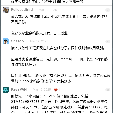
确实没有 35 焦虑，我爸干到 55 岁才不想干的
Felldeadbird
Mar 19, 2025
59
嵌入式开发 看你做什么。小家电类你工资上不去，高新硬件轮
不到招你。
我建议是业余搞嵌入开发，自己创业
Shazoo
Mar 19, 2025
60
嵌入式软件工程师现在其实也细分了。固件级别和应用级别。
应用其实普通后端没一点问题。mqtt 啊，ui 啊，其实 c/cpp 熟
练点都没啥压力。
固件那层呢……你反正得有抗压能力……调试 3 天，特定代码位
置加个 nop 来搞定的“玄学”方案特别多……
KeysPAN
Mar 19, 2025
1
61
那就先一个小项目？ STM32 做个智能家居，包括
STM32+ESP8266 连上云，外围光照，温湿度传感器，烟雾传
感器（可以 curd ，但是出 bug 很难找），然后买个 ECS ，搭
个 mqtt borker 让 stn32 连接，硬件代码结束了，那画个 PCB