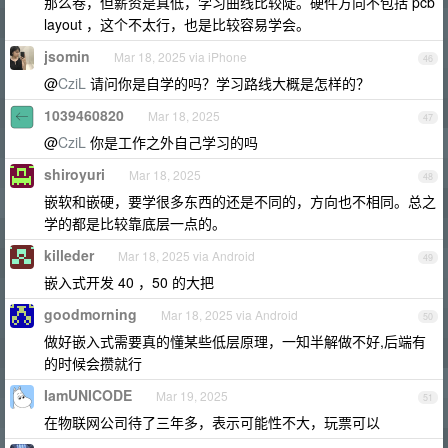
那么卷，但薪资是真低，学习曲线比较陡。硬件方向不包括 pcb
layout ，这个不太行，也是比较容易学会。
jsomin
Mar 18, 2025 via iPhone
46
@
CziL
请问你是自学的吗？学习路线大概是怎样的？
1039460820
Mar 18, 2025
47
@
CziL
你是工作之外自己学习的吗
shiroyuri
Mar 18, 2025
48
嵌软和嵌硬，要学很多东西的还是不同的，方向也不相同。总之
学的都是比较靠底层一点的。
killeder
Mar 18, 2025 via Android
49
嵌入式开发 40 ，50 的大把
goodmorning
Mar 18, 2025 via Android
50
做好嵌入式需要真的懂某些低层原理，一知半解做不好,后端有
的时候会攒就行
IamUNICODE
Mar 19, 2025
51
在物联网公司待了三年多，表示可能性不大，玩票可以