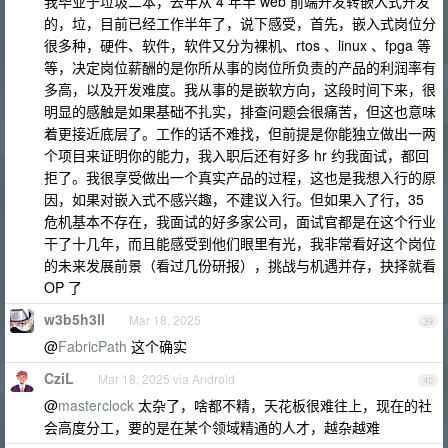
我毕业于垃圾二本，去年从 4 年半 web 前端开发转嵌入式开发
的，垃，目前已经工作半年了，说下感受，首先，嵌入式岗位分
很多种，硬件、软件，软件又分为裸机、rtos 、linux 、fpga 等
等，决定岗位薪酬的是你所从事的岗位所负责的产品的利润率有
多高，以及开发难度。我从事的是嵌软方向，这段时间下来，很
明显的感触是如果基础不扎实，排查问题会很痛苦，但这也意味
着更接近底层了。工作的话不难找，但前提是你能独立做出一两
个项目来证明你的能力，我入职后还有好多 hr 约我面试，都回
拒了。我很享受做出一个真实产品的过程，这也是我想入行的原
因，如果对嵌入式不感兴趣，不建议入行。但如果入了行，35
危机基本不存在，我面试的好多家公司，面试官都是在这个行业
干了十几年，而且能感受到他们眼里有光，我非常看好这个岗位
的未来发展前景（看过几份研报），挑战与机遇并存，抉择就看
OP 了
w3b5h3ll
Mar 18, 2025
39
@
FabricPath
这个确实
CziL
Mar 18, 2025 via Android
40
@
masterclock
太杂了，啥都不精，天花板很难往上，现在的社
会高度分工，要的是在某个领域精通的人才，越杂越难