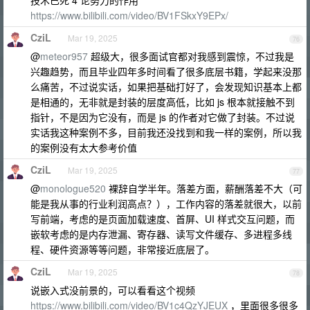
技术已死 4 论努力的作用
https://www.bilibili.com/video/BV1FSkxY9EPx/
CziL
Mar 19, 2025
76
@
meteor957
超级大，很多面试官都对我感到震惊，不过我是
兴趣趋势，而且毕业四年多时间看了很多底层书籍，学起来没那
么痛苦，不过说实话，如果把基础打好了，会发现知识基本上都
是相通的，无非就是封装的层度高低，比如 js 根本就接触不到
指针，不是因为它没有，而是 js 的作者对它做了封装。不过说
实话我这种案例不多，目前我还没找到和我一样的案例，所以我
的案例没有太大参考价值
CziL
Mar 19, 2025
77
@
monologue520
裸辞自学半年。落差方面，薪酬落差不大（可
能是我从事的行业利润高点？），工作内容的落差就很大，以前
写前端，考虑的是页面加载速度、首屏、UI 样式交互问题，而
嵌软考虑的是内存泄漏、寄存器、读写文件缓存、多进程多线
程、硬件资源等等问题，非常接近底层了。
CziL
Mar 19, 2025
78
说嵌入式没前景的，可以看看这个视频
https://www.bilibili.com/video/BV1c4QzYJEUX
，里面很多很多