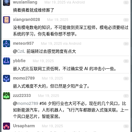
wuxianliang
Mar 19, 2025 via Android
52
搞着搞着就成维修厮了
xiangran0028
Mar 19, 2025
53
没有模电数电的知识，不可能做到资深工程师，模电必须要经过
系统的学习，你先看看你想不想学。
meteor957
Mar 19, 2025 via Android
54
@
CziL
前端转过去感觉跨度有点大
ybbfie
Mar 19, 2025
55
嵌入式比互联网工资低啊，不过确实受 AI 的冲击小一些。
momo2789
Mar 19, 2025
56
嵌入式难度不大的，但已然是夕阳产业了。
zzz22333
Mar 19, 2025
57
@
momo2789
#56 夕阳行业也大可不必，现在的几个风口，比
如新能源汽车，人形机器人，飞行汽车都跟嵌入式强关联。上一
个风口是芯片，智能家居。
Ursapharm
Mar 19, 2025
58