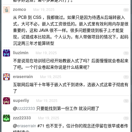
zomco
Mar 19, 2025
69
从 PCB 到 CSS ，我都做过。如果只是因为待遇从后端转嵌入
式，大可不必，嵌入式工资很低的。嵌入式里有效利用内存是很
重要的，这和 JAVA 很不一样。很多问题要烧到板子上才能复
现，试错成本比较高。个人认为，有人带做项目的情况下，起码
沉淀两三年才能算转型
liuzimin
Mar 19, 2025
70
不是说现在培训班已经开始教嵌入式了吗？后面慢慢就会卷起来
了吧。一个行业卷起来你说是什么结果呢？
eraserrain
Mar 19, 2025
71
互联网后端干十年等于嵌入式干到退休，选嵌入式这辈子彻底有
了
superliy
Mar 19, 2025
72
@
zzz22333
只要能找到第一份工作 就没问题了
zzz22333
Mar 19, 2025
73
@
eraserrain
#71 也不至于，估计你的观念还停留在很早或者传