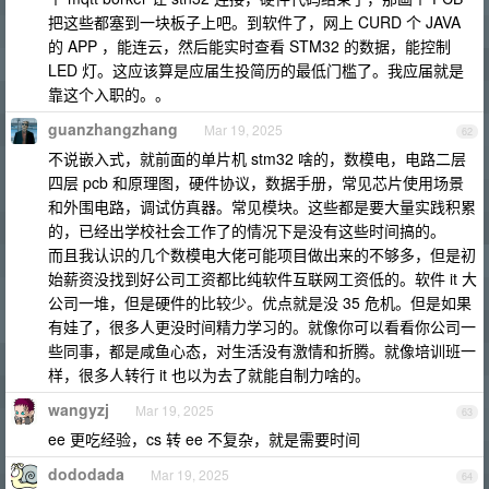
把这些都塞到一块板子上吧。到软件了，网上 CURD 个 JAVA
的 APP ，能连云，然后能实时查看 STM32 的数据，能控制
LED 灯。这应该算是应届生投简历的最低门槛了。我应届就是
靠这个入职的。。
guanzhangzhang
Mar 19, 2025
62
不说嵌入式，就前面的单片机 stm32 啥的，数模电，电路二层
四层 pcb 和原理图，硬件协议，数据手册，常见芯片使用场景
和外围电路，调试仿真器。常见模块。这些都是要大量实践积累
的，已经出学校社会工作了的情况下是没有这些时间搞的。
而且我认识的几个数模电大佬可能项目做出来的不够多，但是初
始薪资没找到好公司工资都比纯软件互联网工资低的。软件 it 大
公司一堆，但是硬件的比较少。优点就是没 35 危机。但是如果
有娃了，很多人更没时间精力学习的。就像你可以看看你公司一
些同事，都是咸鱼心态，对生活没有激情和折腾。就像培训班一
样，很多人转行 it 也以为去了就能自制力啥的。
wangyzj
Mar 19, 2025
63
ee 更吃经验，cs 转 ee 不复杂，就是需要时间
dododada
Mar 19, 2025
64