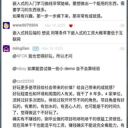
嵌入式的入门学习曲线非常陡峭，要想做出一个能用的东西，需
要学习的东西很多。
如果有兴趣，那一步一步搞下来，那非常有成就感。
www5070504
Mar 18, 2025
1
19
嵌入式转后端的 想说 同等条件下嵌入式的工资大概率要低于互
联网
mingliao
Mar 18, 2025
OP
20
@
AFOX
我也觉得好玩，所以才问
@
niboy
如果能尝试做一些小 demo 会不会算经验
@
zzz22333
好玩更多是项目给社会带来的价值？给自己带来的成就感？
好玩程度也和环境和周围的人有关，我干了 8 年多，4 家单位，
流转过好多次团队，体验过软开环节不同的角色，项目角度有好
玩的，有累的，有划水的，有恶心人的，也可能是干的时间久
了，觉得做这个不好玩了。
确实有不赚钱的，刚毕业做的项目吭哧吭哧干的很猛工资很低，
现在简单干干也能混平均工资，赚钱确实不能说完全看能力，有