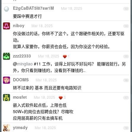
E2gCaBAT5I87sw1M
Mar 18, 2025
13
要踩中赛道才行
niboy
Mar 18, 2025
14
你没做过的话，你转不了这个。这个跟硬件相关的，还要写驱
动。
就算人家要你，你薪资也会低，因为你没这个的经验。
zzz22333
Mar 18, 2025
1
15
@
mingliao
#11 工作，谈得上好玩不好玩吗？ 能赚钱就行。另
外，你只看到赚钱的，没看到不赚钱的..
DOOMS
Mar 18, 2025
16
转不过来的 基本 而且还要有电路知识
mosfet
Mar 18, 2025
3
17
嵌入式软件起点低，上限也低
50W+的岗位去招聘会找？尽瞎吹
应用层高薪的只有去搞车机
ytmsdy
Mar 18, 2025
18