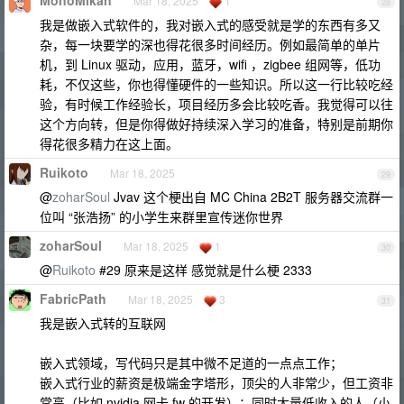
MonoMikan
Mar 18, 2025
1
28
我是做嵌入式软件的，我对嵌入式的感受就是学的东西有多又
杂，每一块要学的深也得花很多时间经历。例如最简单的单片
机，到 Linux 驱动，应用，蓝牙，wifi ，zigbee 组网等，低功
耗，不仅这些，你也得懂硬件的一些知识。所以这一行比较吃经
验，有时候工作经验长，项目经历多会比较吃香。我觉得可以往
这个方向转，但是你得做好持续深入学习的准备，特别是前期你
得花很多精力在这上面。
Ruikoto
Mar 18, 2025
29
@
zoharSoul
Jvav 这个梗出自 MC China 2B2T 服务器交流群‌‌‌‌‌‌‌‌‌‌‌‌‌一
位叫 “张浩扬” 的小学生来群里宣传迷你世界
zoharSoul
Mar 18, 2025
1
30
@
Ruikoto
#29 原来是这样 感觉就是什么梗 2333
FabricPath
Mar 18, 2025
3
31
我是嵌入式转的互联网
嵌入式领域，写代码只是其中微不足道的一点点工作；
嵌入式行业的薪资是极端金字塔形，顶尖的人非常少，但工资非
常高（比如 nvidia 网卡 fw 的开发）；同时大量低收入的人（小