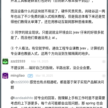
开发工具都是群里打包好的（否则新人根本摸不到边）；
而且设备什么的这块就不用说了，硬件死贵死贵。尚硅谷这一两
年也出了不少免费的嵌入式相关教程，但是我总体看下来还是觉
得他们教得太单薄了，还在用移动互联网那种思维来教。
② 同学的就业现状。只能说就业环境会比 jvav 仔来的好很多就
是了，而且他们普遍没用上 ai 。
③ 个人看法。有空就学呗，通信工程专业课教 jvav ，计算机的
专业课也教嵌入式，这两个方向没到生殖隔离的地步。
zzz22333
Mar 18, 2025
3
不建议转.....端好自己的饭碗，半路出家，没企业会要。
mingliao
Mar 18, 2025
OP
4
@
zzz22333
感觉也有点相通呢，都是基于架子实现产品解决问
题
@
kandaakihito
好专业的回答，我理解上手和工作时是不是需要
考虑的上下游更多，每个点可能都会出现问题，那 spring 也会