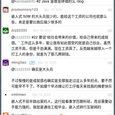
@
kandaakihito
#2 Java 是故意拼错的么 /dog
promontory123
Mar 18, 2025
24
嵌入式 50W 的大头兵挺少的，能给这个工资的公司也就那么
些，肯定是要比做后端少很多的
zzz22333
Mar 18, 2025
25
@
zzz22333
#22 要说“给社会带来的价值，给自己带来的成就
感。” 工作这么多年，能让我有如此感受的就是自己创业，虽然
工资不高，但是干劲满满。现在工资高了，反而越来越带入一个
打工人的身份，就是为了那几两铜钱。
mingliao
Mar 18, 2025
OP
26
@
zzz22333
确实是大头兵
不过惭愧的是成就感也确实是支撑我走过这么多年的点，要不然
可能早不干了，不如摆个早点摊让打工仔每天来找我的摊更快乐
xmitman
Mar 18, 2025
27
嵌入式不招半路出家的人，这行挺看重学历跟科班，而且需要动
手能力强的，我就是通信工程毕业，嵌入式转行互联网的