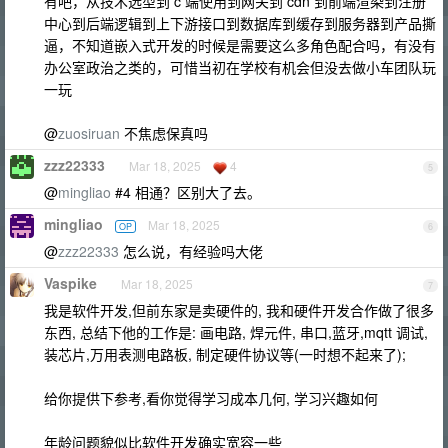
有吧，从技术选型到 c 端使用到网关到 cdn 到前端渲染到注册
中心到后端逻辑到上下游接口到数据库到缓存到服务器到产品撕
逼，不知道嵌入式开发的时候是需要这么多角色配合吗，有没有
办公室政治之类的，可惜当初在学校有机会但没去做小车团队玩
一玩
@
zuosiruan
不焦虑保真吗
zzz22333
Mar 18, 2025
4
5
@
mingliao
#4 相通？区别大了去。
mingliao
Mar 18, 2025
OP
6
@
zzz22333
怎么说，有经验吗大佬
Vaspike
Mar 18, 2025
7
我是软件开发,但前东家是卖硬件的, 我和硬件开发合作做了很多
东西, 总结下他的工作是: 画电路, 焊元件, 串口,蓝牙,mqtt 调试,
装芯片,万用表测电路板, 制定硬件协议等(一时想不起来了);
给你提供下参考,看你觉得学习成本几何, 学习兴趣如何
年龄问题貌似比软件开发确实宽容一些