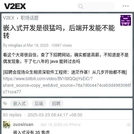
V2EX
职场话题
›
嵌入式开发是很猛吗，后端开发能不能
转
By
mingliao
at Mar 18, 2025 · 10987 views
看这个大哥很自信，查了下招聘网站，确实都是高薪，不知道是不是
偶发现象，干了七八年的 java 能转过去吗
[招聘会现场众生相资深软件工程师：迷茫作甚！从几岁开始都不晚]
https://www.bilibili.com/video/BV1MQQqYsEiC/?
share_source=copy_web&vd_source=78a7d0c4474ceb3d4983088f
c71cca77
嵌入式
后端
招聘
83 replies
•
2025-03-23 08:44:17 +08:00
zuosiruan
Mar 18, 2025 via iPhone
1
嵌入式没有 35 焦虑