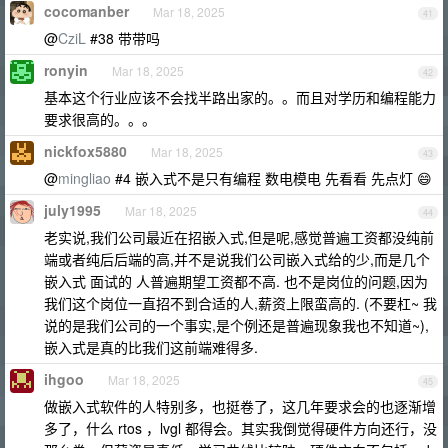
cocomanber
Mar 18, 2025
41
@
CziL
#38 带带吗
ronyin
Mar 18, 2025
42
基本这个行业应该不会找半路出家的。。而且对学历和编程能力
要求很高的。。。
nickfox5880
Mar 18, 2025
43
@
mingliao
#4 嵌入式不是只有编程 数电模电 先看看 先点灯 😄
july1995
Mar 18, 2025
44
老实说,我们公司最近在招嵌入式,但是呢,感觉普遍工资都没纯前
端或者纯后后端的高,并不是说我们公司嵌入式给的少,而是几个
嵌入式 面试的 人普遍期望工资都不高. 也不是岗位的问题,因为
我们这个岗位一直招不到合适的人,薪资上限蛮高的. (不要杠~ 我
说的是我们公司的一个事实,是个例还是普遍现象我也不知道~),
嵌入式是真的比我们这前端难得多.
ihgoo
Mar 18, 2025
45
做嵌入式软件的人特别多，也挺卷了，这几年要求会的也逐渐增
多了，什么 rtos ，lvgl 都得会。其实我倒觉得硬件方向还行，没