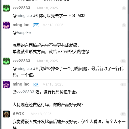
zzz22333
Mar 18, 2025
8
@
mingliao
#6 你可以先去学一下 STM32
mingliao
Mar 18, 2025
OP
9
@
Vaspike
底层的东西搞起来会不会更有成就感，
单说就业形式方面，就给人带来很大的憧憬
zzz22333
Mar 18, 2025
10
@
mingliao
#9 我曾经排查了一个月的问题，最后就改了一行代
码，一个值。
mingliao
Mar 18, 2025
OP
11
@
zzz22333
淦，这行代码价值千金。
大佬现在还做这行吗，做的产品好玩吗？
AFOX
Mar 18, 2025
12
我觉得嵌入式开发比前后端开发好玩，仅个人看法，每个人不一
样