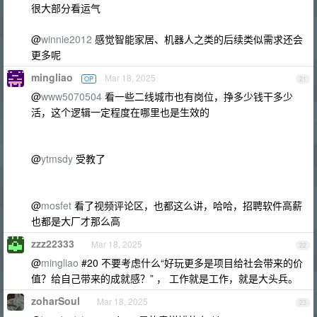
很大部分看运气
@
winnie2012
感觉智能家居、机器人之类的后续类似需求还会
更多呢
mingliao
Mar 18, 2025
OP
21
@
www5070504
看一些二线城市也有岗位，挣多少钱干多少
活，这个逻辑一定程度在哪里也是生效的
@
ytmsdy
受教了
@
mosfet
看了视频评论区，也都这么讲，哈哈，招聘软件高薪
也都是大厂才那么高
zzz22333
Mar 18, 2025
22
@
mingliao
#20 不要考虑什么“好玩更多是项目给社会带来的价
值？给自己带来的成就感？” ， 工作就是工作，就是大头兵。
zoharSoul
Mar 18, 2025
23