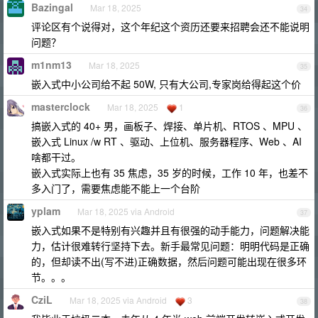
Bazingal
Mar 18, 2025
34
评论区有个说得对，这个年纪这个资历还要来招聘会还不能说明
问题？
m1nm13
Mar 18, 2025
35
嵌入式中小公司给不起 50W, 只有大公司,专家岗给得起这个价
masterclock
Mar 18, 2025
1
36
搞嵌入式的 40+ 男，画板子、焊接、单片机、RTOS 、MPU 、
嵌入式 Linux /w RT 、驱动、上位机、服务器程序、Web 、AI
啥都干过。
嵌入式实际上也有 35 焦虑，35 岁的时候，工作 10 年，也差不
多入门了，需要焦虑能不能上一个台阶
yplam
Mar 18, 2025 via Android
37
嵌入式如果不是特别有兴趣并且有很强的动手能力，问题解决能
力，估计很难转行坚持下去。新手最常见问题：明明代码是正确
的，但却读不出(写不进)正确数据，然后问题可能出现在很多环
节。。。
CziL
Mar 18, 2025 via Android
3
38