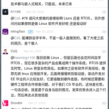
技术都与嵌入式相关，只能说，未来已来
h1100
Mar 20, 2025
79
@
CziL
#78 请问大佬做的是哪些啊 Liunx 还是 RTOS 。另外想
问问如果想转是做 Linux 软件开发好呢 还是驱动好
mingliao
Mar 20, 2025
OP
80
@
CziL
能裸辞自学半年，不是一般人能做到的，看了大佬之前
的简历，是个狠人
CziL
Mar 20, 2025
81
@
haoming1100
我目前做 Linux ，但是后面也会花时间自学
RTOS ，现在很多复杂的产品会集成两个操作系统，RTOS 提供
实时性，Linux 将复杂性简化。如果你之前有软件开发经验，推
荐先转 linux 应用层开发，后面再慢慢转到驱动层，驱动开发对
EE 毕业的人比较友好，它更接触到硬件底层，有时候还需要和
硬件工程师合作排查问题，对于我们 CS 毕业的，这块是劣势。
一句话总结，就是基于自身当前的情况，发挥优势去进入这个行
业，然后再去点其他技能
linoder
Mar 21, 2025
82