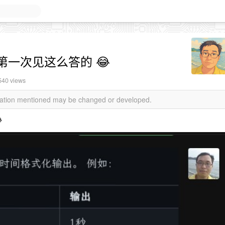
一次见这么答的 😂
540 views
rmation mentioned may be changed or developed.
