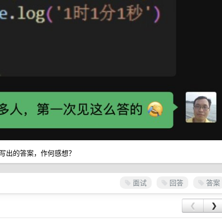
写出的答案，作何感想？
面试
回答
答案
❮
❯