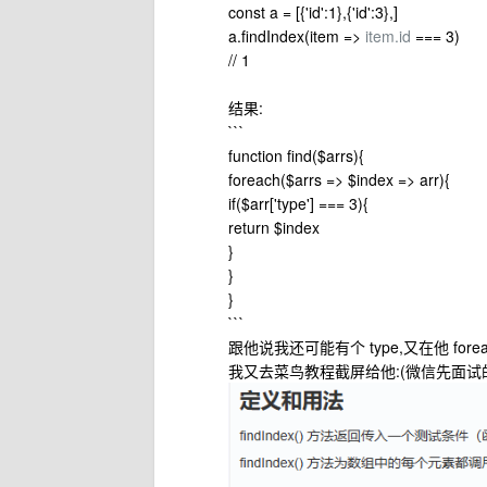
const a = [{'id':1},{'id':3},]
a.findIndex(item =>
item.id
=== 3)
// 1
结果:
```
function find($arrs){
foreach($arrs => $index => arr){
if($arr['type'] === 3){
return $index
}
}
}
```
跟他说我还可能有个 type,又在他 forea
我又去菜鸟教程截屏给他:(微信先面试