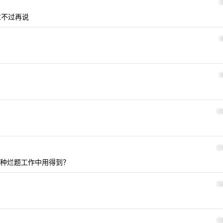
过不过再说
1
1
种烂题工作中用得到？
1
1