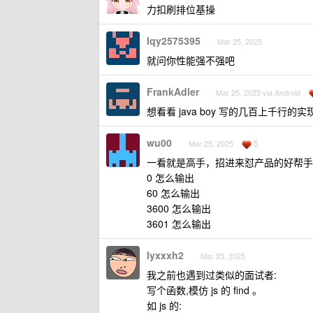
力扣刷排位基操
lqy2575395
Mar 25, 2025
就问你性能强不强吧
FrankAdler
Mar 25, 2025 via Android
想看看 java boy 写的几百上千行的
wu00
5
Mar 25, 2025
一看就是高手，招进来怼产品的好帮手
0 怎么输出
60 怎么输出
3600 怎么输出
3601 怎么输出
lyxxxh2
Mar 25, 2025
我之前也遇到过类似的面试者:
写个函数,模仿 js 的 find 。
如 js 的: