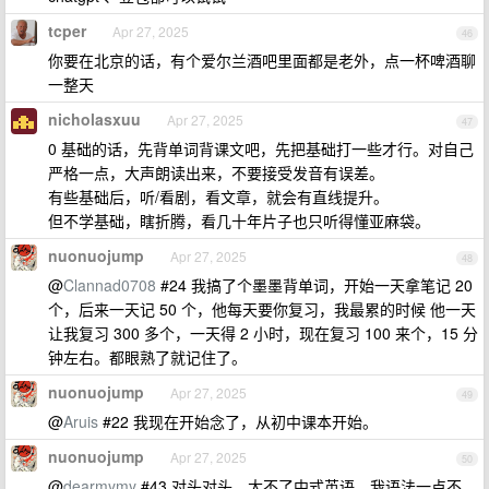
tcper
Apr 27, 2025
46
你要在北京的话，有个爱尔兰酒吧里面都是老外，点一杯啤酒聊
一整天
nicholasxuu
Apr 27, 2025
47
0 基础的话，先背单词背课文吧，先把基础打一些才行。对自己
严格一点，大声朗读出来，不要接受发音有误差。
有些基础后，听/看剧，看文章，就会有直线提升。
但不学基础，瞎折腾，看几十年片子也只听得懂亚麻袋。
nuonuojump
Apr 27, 2025
48
@
Clannad0708
#24 我搞了个墨墨背单词，开始一天拿笔记 20
个，后来一天记 50 个，他每天要你复习，我最累的时候 他一天
让我复习 300 多个，一天得 2 小时，现在复习 100 来个，15 分
钟左右。都眼熟了就记住了。
nuonuojump
Apr 27, 2025
49
@
Aruis
#22 我现在开始念了，从初中课本开始。
nuonuojump
Apr 27, 2025
50
@
dearmymy
#43 对头对头，大不了中式英语，我语法一点不