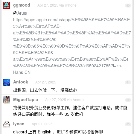
ggmood
Apr 27, 2025 via iPhone
60
@
Aruis
https://apps.apple.com/us/app/%E6%98%9F%E7%A9%BA%E
5%A4%96%E8%AF%AD-
ai%E8%8B%B1%E8%AF%AD%E5%8F%A3%E8%AF%AD%E7
%BB%83%E4%B9%A0-
%E9%9B%85%E6%80%9D%E5%8F%A3%E8%AF%AD%E7%
9C%9F%E9%A2%98-
ai%E5%A4%96%E6%95%99%E4%B8%80%E5%AF%B9%E4
%B8%80%E9%99%AA%E7%BB%83/id6502421785?l=zh-
Hans-CN
Anfook
Apr 27, 2025
61
出趟国，出去体验一下， 增强信心
MiguelTapia
Apr 27, 2025 via Android
62
找份兼职外贸业务员/跟单工作，逮住客户就是打电话，或许能
练好口语的同时，弥补一些 35 岁危机
lynan
Apr 27, 2025
63
discord 上有 English 、IELTS 频道可以找语伴聊