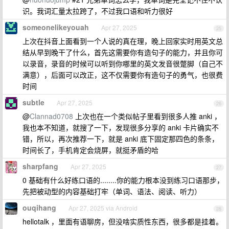
识。我词汇量太拉跨了，不过我口语和听力很好
someonelikeyouah
Apr 27, 2025
25
上次在抖音上面看到一个人说的真在理，晚上回家实时用英文总
结从早到晚干了什么，首先这需要你有造句子的能力，并且你可
以录音，录音的时候可以听到你哪里的英文发音很蹩脚（自己不
满意），后面可以改正，这不仅需要你有造句子的勇气，也很费
时间
subtle
Apr 27, 2025
26
@
Clannad0708
上次也在一个类似帖子里看到很多人推 anki ，
我也本不知道，就搜了一下，发现很多分享的 anki 卡片确实不
错，所以，再次推荐一下，就是 anki 底下固定那四色的条条，
时间长了，手机肯定会烧屏，就挺矛盾的哈
sharpfang
Apr 27, 2025
27
0 基础有什么好练口语的........你的能力根本没到练习口语那步，
先把被动型的内容基础打牢（单词、语法、阅读、听力）
ouqihang
Apr 27, 2025 via Android
28
hellotalk ，里面有语聊房，但没啥实质性东西，很多都是挂着。