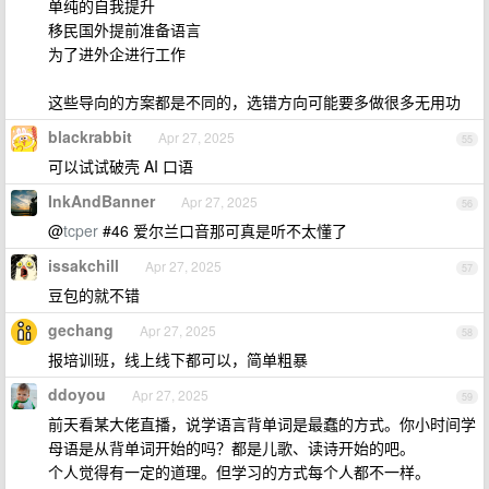
单纯的自我提升
移民国外提前准备语言
为了进外企进行工作
这些导向的方案都是不同的，选错方向可能要多做很多无用功
blackrabbit
Apr 27, 2025
55
可以试试破壳 AI 口语
InkAndBanner
Apr 27, 2025
56
@
tcper
#46 爱尔兰口音那可真是听不太懂了
issakchill
Apr 27, 2025
57
豆包的就不错
gechang
Apr 27, 2025
58
报培训班，线上线下都可以，简单粗暴
ddoyou
Apr 27, 2025
59
前天看某大佬直播，说学语言背单词是最蠢的方式。你小时间学
母语是从背单词开始的吗？都是儿歌、读诗开始的吧。
个人觉得有一定的道理。但学习的方式每个人都不一样。