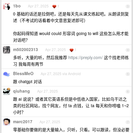
1bo
Apr 27, 2025
1
3
0 基础的话还是拉倒吧，还是每天先从课文练起吧。从朗读到复
述（不考试的话看着中文意思复述即可）
你起码得知道 would could 形容词 going to will 这些怎么用才能
对话吧？
m502002313
Apr 27, 2025
1
4
多听，大量的听，然后我推荐
https://preply.com/
这个找老师练
习 我每周有两节
BlessMeO
Apr 27, 2025 via Android
5
跟 chatgpt 对话
qiuhang
Apr 27, 2025
6
跟 ai 说说？或者其它英语系但是中低收入国家，比如乌干达之
类的社区网站，找个网友，付 ta 点钱，让 ta 每天和你唠嗑 1~2
小时？
marc2017
Apr 27, 2025
7
零基础你要做的是大量输入，只听，只看。可以跟读，但没必要