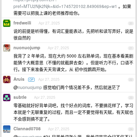
pref=MTU2Njk2Njk=&id=1745720102.849069&ep=w1
。如果
需要可以把我上课的老师推荐给你。
fredweili
Apr 27, 2025
20
说的前提是听得懂，有词汇量能表达，先把听和读写弄好，说是
很自然的
nuonuojump
Apr 27, 2025
21
我背了 2 年单词，现在大约 5000 左右熟单词，现在基本看美剧
能猜个大概意思（不懂的就截屏去查）。但是听力不行，口语不
行。接下来准备天天背课文，从 初中找鹦鹉开始。
Aruis
Apr 27, 2025
OP
22
@
nuonuojump
感觉咱们两个情况差不多，然后就迷茫了
subtle
Apr 27, 2025
23
零基础就好好背单词吧，找个好点的词库，不要搞花样了，学习
本就是个无聊重复的过程，而且一定不要觉得有天赋，有天赋也
不会感到搞不定了。
Clannad0708
Apr 27, 2025
24
@
nuonuojump
#21 兄弟单词怎么学，我单词是完全记不住不认