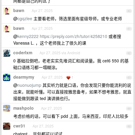
间都是自己的时区了
bawn
Apr 27, 2025
40
@
cgqzlee
主要看老师，筛选里面有星级导师，或专业老师
bawn
Apr 27, 2025
41
@
kenny2222
https://preply.com/zh/tutor/4258210
或者搜
Vanessa L. ，这个老师我上了很久的课
coderlxm
Apr 27, 2025 via Android
42
0 基础拉倒吧，老老实实先堆词汇和阅读量。我 cet6 550 的基
础口语练习都一塌糊涂。
dearmymy
Apr 27, 2025
1
43
@
nuonuojump
其实听力就是口语，你会发现只要你能流利的说
出来，就能听懂。可以直接按雅思备考，如果不想考雅思，就直
接能做到跟读 ted 演讲搞也行。
mashpolo
Apr 27, 2025
44
考虑价格的话，可以看下 pdd 上面，马来西亚，印尼人比较多
cwr31
Apr 27, 2025
45
chatgpt 、豆包都可以试试