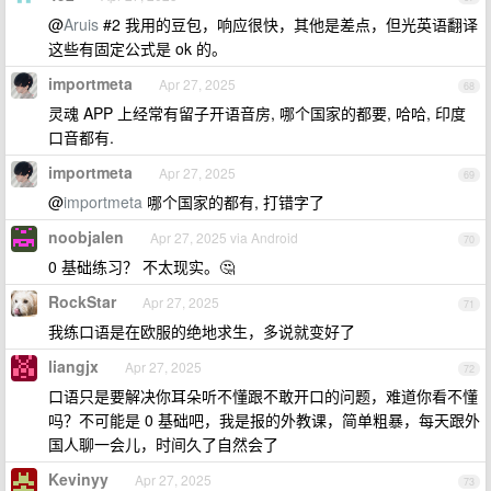
@
Aruis
#2 我用的豆包，响应很快，其他是差点，但光英语翻译
这些有固定公式是 ok 的。
importmeta
Apr 27, 2025
68
灵魂 APP 上经常有留子开语音房, 哪个国家的都要, 哈哈, 印度
口音都有.
importmeta
Apr 27, 2025
69
@
importmeta
哪个国家的都有, 打错字了
noobjalen
Apr 27, 2025 via Android
70
0 基础练习？ 不太现实。🤔
RockStar
Apr 27, 2025
71
我练口语是在欧服的绝地求生，多说就变好了
liangjx
Apr 27, 2025
72
口语只是要解决你耳朵听不懂跟不敢开口的问题，难道你看不懂
吗？不可能是 0 基础吧，我是报的外教课，简单粗暴，每天跟外
国人聊一会儿，时间久了自然会了
Kevinyy
Apr 27, 2025
73