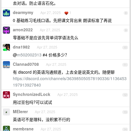
去对话。防止语言石化。
dearmymy
Apr 27, 2025
1
8
0 基础练习毛线口语。先把课文背出来 朗读标准了再说
arron2022
Apr 27, 2025
9
零基础不是应该先背单词学语法先么
dna1982
Apr 27, 2025
10
@
m502002313
#4 价格多少？
Clannad0708
Apr 27, 2025
11
有 discord 的英语沟通频道，上去全是说英文的。随便聊
https://discord.com/channels/363985050578190336/1136453
197913927840
SynchronizedLock
Apr 27, 2025
12
用过豆包吗?可以试试
MEIerer
Apr 27, 2025
13
英语可不是理科，没积累不行的
membrane
Apr 27, 2025
14