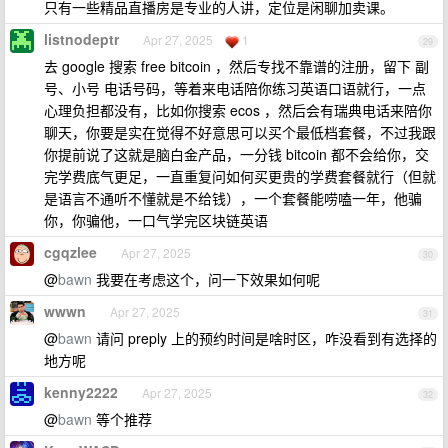
只有一些精品直播房是专业的人讲，定位是闲聊加卖课。
listnodeptr
Apr 27, 2025
1
29
去 google 搜索 free bitcoin ，然后专找不靠谱的注册，留下 副
号、小号 电话号码，等着来电话陪你练习英语口语就行，一点
心理负担都没有，比如你搜索 ecos ，然后会有瑞典电话来陪你
聊天，你要是实在觉得不好意思可以买个最低档套餐，不过我跟
你提前说了这就是脑白金产品，一分钱 bitcoin 都不会给你，交
完学费底气更足，一直重复问如何买更贵的学费套餐就行（但就
是语言不通听不懂就是不给钱），一个套餐能唠嗑一年，他骗
你，你骗他，一口气学完区块链英语
cgqzlee
Apr 27, 2025
30
@
bawn
我要在考虑这个，问一下效果如何呢
wwwn
Apr 27, 2025
31
@
bawn
请问 preply 上的预约时间是啥时区，咋没看到有选择的
地方呢
kenny2222
Apr 27, 2025
32
@
bawn
等个推荐