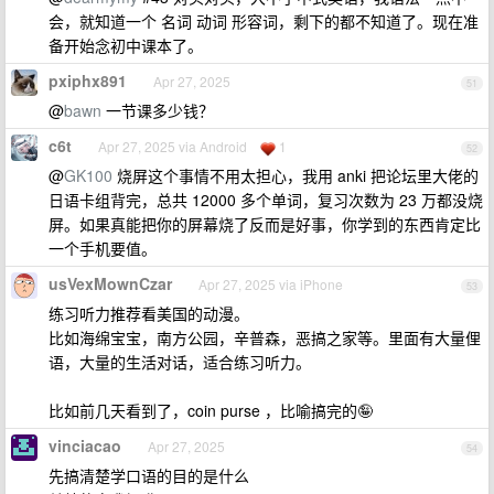
会，就知道一个 名词 动词 形容词，剩下的都不知道了。现在准
备开始念初中课本了。
pxiphx891
Apr 27, 2025
51
@
bawn
一节课多少钱？
c6t
Apr 27, 2025 via Android
1
52
@
GK100
烧屏这个事情不用太担心，我用 anki 把论坛里大佬的
日语卡组背完，总共 12000 多个单词，复习次数为 23 万都没烧
屏。如果真能把你的屏幕烧了反而是好事，你学到的东西肯定比
一个手机要值。
usVexMownCzar
Apr 27, 2025 via iPhone
53
练习听力推荐看美国的动漫。
比如海绵宝宝，南方公园，辛普森，恶搞之家等。里面有大量俚
语，大量的生活对话，适合练习听力。
比如前几天看到了，coin purse ，比喻搞完的🤪
vinciacao
Apr 27, 2025
54
先搞清楚学口语的目的是什么