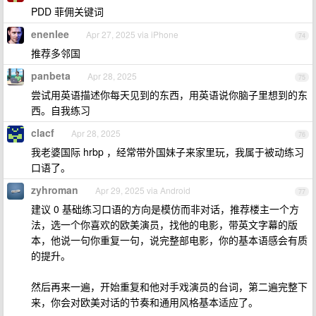
PDD 菲佣关键词
enenlee
Apr 27, 2025 via iPhone
74
推荐多邻国
panbeta
Apr 28, 2025
75
尝试用英语描述你每天见到的东西，用英语说你脑子里想到的东
西。自我练习
clacf
Apr 28, 2025
76
我老婆国际 hrbp ，经常带外国妹子来家里玩，我属于被动练习
口语了。
zyhroman
Apr 29, 2025 via Android
77
建议 0 基础练习口语的方向是模仿而非对话，推荐楼主一个方
法，选一个你喜欢的欧美演员，找他的电影，带英文字幕的版
本，他说一句你重复一句，说完整部电影，你的基本语感会有质
的提升。
然后再来一遍，开始重复和他对手戏演员的台词，第二遍完整下
来，你会对欧美对话的节奏和通用风格基本适应了。