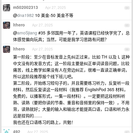
m502002313
Apr 27, 2025
64
@
dna1982
10 美金-50 美金不等
lthero
Apr 27, 2025
65
@
amoSjiang
#35 多邻国用一年了，英语课程已经快学完了，总
体感觉偏向玩具；当然，可能是我学习思路有问题？
lthero
Apr 27, 2025
66
第一阶段：至少在音标发音上先纠正过来，比如 TH 以及 L 这种
中文没有的发音方式；这一阶段主要是纠正单词读音问题，比较
痛苦，线上教学如果没有人在旁边纠正，很难一直读正确单词，
所以这阶段推荐报个线下班儿吧。
第二阶段，开始练习短句子的，并且需要练习听力，反复听一段
材料，然后反复读这一段材料（我推荐 EnglishPod 365 材料，
免费的，以播客形式，一集一段材料）。一定要把这段材料听
熟、读熟（要把你读的节奏、重音和音频里的保持一致），不用
背，读熟就好；大量的输入和输出才能提高口语，口语和听力永
远是挂钩的……
我也还在口语练习的路上，共勉！
492
Apr 27, 2025
67