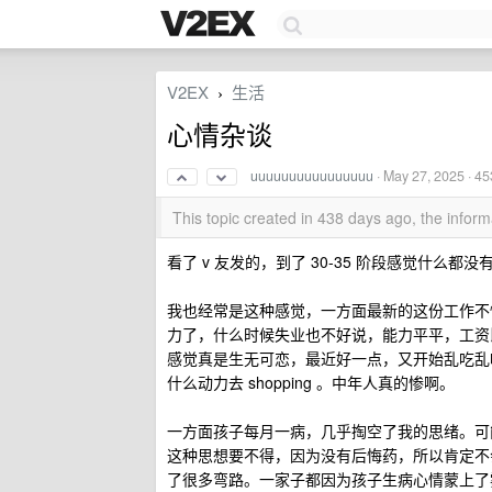
V2EX
生活
›
心情杂谈
uuuuuuuuuuuuuuuu
·
May 27, 2025
· 45
This topic created in 438 days ago, the info
看了 v 友发的，到了 30-35 阶段感觉什么都
我也经常是这种感觉，一方面最新的这份工作不
力了，什么时候失业也不好说，能力平平，工资
感觉真是生无可恋，最近好一点，又开始乱吃乱
什么动力去 shopping 。中年人真的惨啊。
一方面孩子每月一病，几乎掏空了我的思绪。可
这种思想要不得，因为没有后悔药，所以肯定不
了很多弯路。一家子都因为孩子生病心情蒙上了