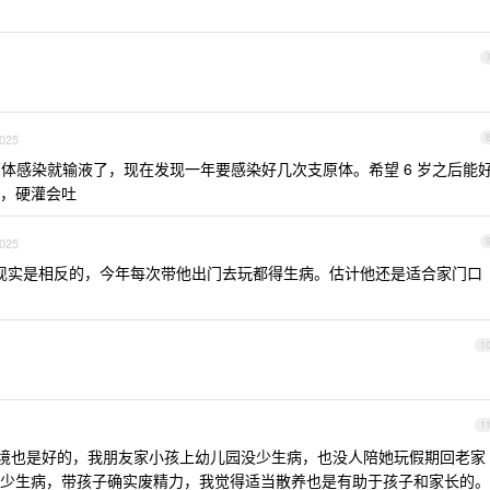
2025
体感染就输液了，现在发现一年要感染好几次支原体。希望 6 岁之后能
，硬灌会吐
2025
现实是相反的，今年每次带他出门去玩都得生病。估计他还是适合家门口
1
1
环境也是好的，我朋友家小孩上幼儿园没少生病，也没人陪她玩假期回老家
少生病，带孩子确实废精力，我觉得适当散养也是有助于孩子和家长的。