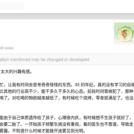
38 views
rmation mentioned may be changed or developed.
没有太大的兴趣有感。
忙，让我有时间去思考奇奇怪怪的东西。33 的年纪，真的没有学习的自
比其他的行业高不少，能干多久干多久的心态。前段时间胃病犯了，那种
喝了。对吃喝的物欲越来越低了，有时候吃个烧烤，零食就满足了。也没
能由于自己体质遗传给了孩子，心理很内疚，有时候想不生孩子就好了，
会要二胎了。一开始孩子频繁生病没有重视，看的医生也不靠谱，导致走
雾霾，不知道什么时候才能拨开迷雾见到光明。