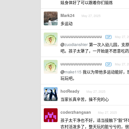
娃身体好了可以跟着你们锻炼
Mark24
May 27, 2025
多运动
uuuuuuuuuuuuuuuu
May 27, 
OP
@
zuodianshier
第一次入幼儿园，支原
吧。孩子太犟了，一开始是不愿意吃药
uuuuuuuuuuuuuuuu
May 27, 
OP
@
make115
我以为带他多运动能好，
玩玩吧。
hotReady
May 27, 2025
当家长真辛苦，操不完的心
coderzhangsan
May 27, 2025
孩子太干净也不好，适当接触下"脏"
农村活泼多了，整天玩的脏兮兮的，很