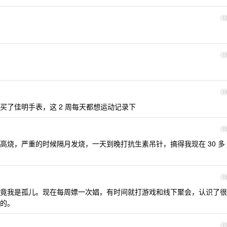
1
1
1
买了佳明手表，这 2 周每天都想运动记录下
1
高烧，严重的时候隔月发烧，一天到晚打抗生素吊针，搞得我现在 30 多
1
竟我是孤儿。现在每周嫖一次娼，有时间就打游戏和线下聚会，认识了很
的。
1