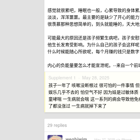
感觉就很累吧，睡眠也一般，心累导致的身体累
淡淡，浑浑噩噩。最主要的是缺少了开心的能力
很羡慕那种思想简单的，到头就能睡的，天大地
可能最大的原因还是孩子频繁生病吧，孩子安慰
他生长发育受影响。为什么自己的孩子会这样呢
什么时候能随心所欲呢，每个月赚的钱只是数字，
内心的负能量要怎么才能宣泄呢。--来自一个前端 g
Supplement 1 ·
May 28, 2025
孩子一年了 咳嗽没断根过 很可怕的一件事情 
娱乐几乎不去的 怕空气不好 因为娃是过敏体质
童哮喘 一生病就会喘 这一系列的病会导致他免
了都没涨过 一生病就掉下来了
29 replies
wegbjwjm
May 27, 2025 via iPhone