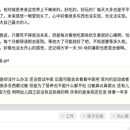
。有时候思考来这世界上干嘛来的，好吃的，好玩的？每天大多也是平平
了。未来感觉一眼望到头了，心中好像很多东西也没实现，也无法实现。
大自己最大的人。
我说，只要死不掉就没关系，但是每次看他吃那些抗生素就好心痛啊，怕
，每个月都得请假去医院。等他大了可能就好了吧，不知道要等多久呢。
好像也没太开心的感觉，还记得大学一天 50 块的兼职也愿意去做啊。
irl
但是却没什么办法 还没尝试中医 后面可能会去看看中医吧 室内的运动或者
 很多东西都过敏 但是为了营养也不能什么都不吃 过敏鼻炎鼻窦炎 还有儿
疫力低 明明幼儿园之前没有这些病的啊 庆幸的是身高还在涨 体重一年多
工作
孩子生病
内心累