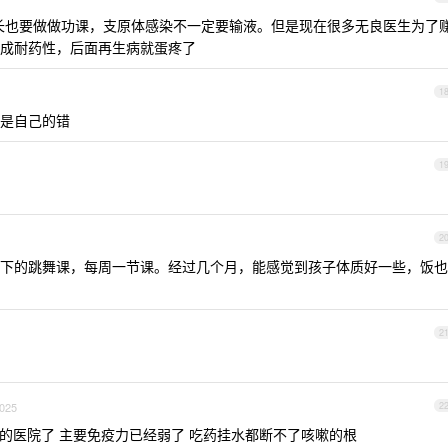
长也要做做功课，支原体感染不一定要输液。但是现在很多无良医生为了
成耐药性，后面再生病就蛋疼了
1
是自己的错
1
2
下的跳舞课，每周一节课。经过几个月，能感觉到孩子体质好一些，饭也
2
2025
2
的医院了 主要免疫力已经弱了 吃药挂水都断不了咳嗽的根