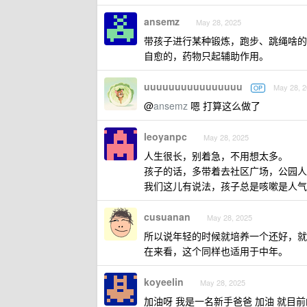
ansemz
May 28, 2025
带孩子进行某种锻炼，跑步、跳绳啥的
自愈的，药物只起辅助作用。
uuuuuuuuuuuuuuuu
May 28, 
OP
@
ansemz
嗯 打算这么做了
leoyanpc
May 28, 2025
人生很长，别着急，不用想太多。
孩子的话，多带着去社区广场，公园人
我们这儿有说法，孩子总是咳嗽是人气
cusuanan
May 28, 2025
所以说年轻的时候就培养一个还好，就
在来看，这个同样也适用于中年。
koyeelin
May 28, 2025
加油呀 我是一名新手爸爸 加油 就目