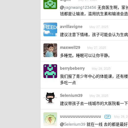
@
yagnwang123456
无良医生啊，家
钱都是让输液，滥用抗生素和输液会造
avrillavigne
May 27, 2025
建议注意下情绪，孩子可能会认为生病
maxwell29
May 27, 2025
多睡觉。睡眠可以让你平静。
berrybeberry
May 28, 2025
我们报了青少年中心的体能课，还有楼
多吃一点
Selenium39
May 28, 2025
建议带孩子去一线城市的大医院看一下
uuuuuuuuuuuuuuuu
May 28, 
OP
@
Selenium39
就在一线 去的都是最好