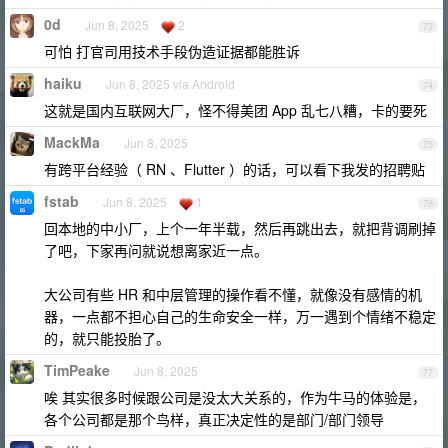
0d
Jun 8, 2025
2
73
可怕 打官司用技术手段伪造证据都能胜诉
haiku
Jun 8, 2025 via Android
74
这就是国内互联网大厂，怪不得美团 App 乱七八糟，卡的要死
MackMa
Jun 8, 2025
75
有跨平台经验（ RN 、Flutter ）的话，可以看下我发的招聘贴
fstab
Jun 8, 2025
1
76
回本地的中小厂，上个一年半载，然后再跳出去，就把背调刷掉
了吧，下家再问就说想离家近一点。
大公司有些 HR 和中层管理的操作看不懂，就像没有感情的机
器，一点都不担心自己的生命安全一样，万一遇到个情绪不稳定
的，就只能投胎了。
TimPeake
Jun 8, 2025
77
唉 其实很多时候跟公司是没太大关系的，作为牛马的体验是，
各个公司都是那个鸟样，真正决定性的是部门/部门领导