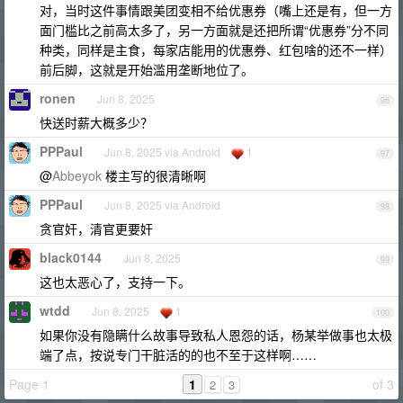
对，当时这件事情跟美团变相不给优惠券（嘴上还是有，但一方
面门槛比之前高太多了，另一方面就是还把所谓“优惠券”分不同
种类，同样是主食，每家店能用的优惠券、红包啥的还不一样）
前后脚，这就是开始滥用垄断地位了。
ronen
Jun 8, 2025
96
快送时薪大概多少？
PPPaul
Jun 8, 2025 via Android
1
97
@
Abbeyok
楼主写的很清晰啊
PPPaul
Jun 8, 2025 via Android
98
贪官奸，清官更要奸
black0144
Jun 8, 2025
99
这也太恶心了，支持一下。
wtdd
Jun 8, 2025
1
100
如果你没有隐瞒什么故事导致私人恩怨的话，杨某举做事也太极
端了点，按说专门干脏活的的也不至于这样啊……
Page 1
1
of 3
2
3