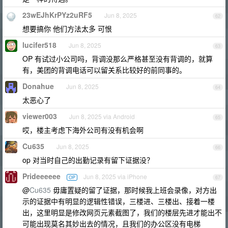
23wEJhKrPYz2uRF5
Jun 8, 2025
62
想要搞你 他们方法太多 可恨
lucifer518
Jun 8, 2025
63
OP 有试过小公司吗，背调没那么严格甚至没有背调的，就算
有，美团的背调电话可以留关系比较好的前同事的。
Donahue
Jun 8, 2025
64
太恶心了
viewer003
Jun 8, 2025 via Android
65
哎，楼主考虑下海外公司有没有机会啊
Cu635
Jun 8, 2025
66
op 对当时自己的出勤记录有留下证据没？
Prideeeeee
Jun 8, 2025 via iPhone
OP
67
@
Cu635
毋庸置疑的留了证据，那时候我上班会录像，对方出
示的证据中有明显的逻辑性错误，三楼进、三楼出、接着一楼
出，这里明显是修改网页元素截图了，我们的楼层先进才能出不
可能出现莫名其妙出去的情况，且我们的办公区没有电梯