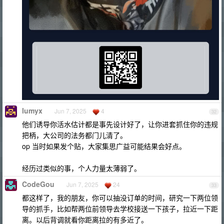
lumyx
Jun 7, 2025
4
32
他们诱导你活水估计都是事先设计好了，让你进套抓住你的违规
把柄，大公司的法务都门儿清了。
op 当时如果发个贴，大家集思广益可能结果会好点。
经历过类似的事，个人力量太薄弱了。
CodeGou
Jun 7, 2025
24
33
都这样了，我的朋友，你可以抽没订单的时间，研究一下两位领
导的抓手，比如帮两位前领导去学校接送一下孩子，拉近一下距
离。以后背调就看你距离拉的有多近了。