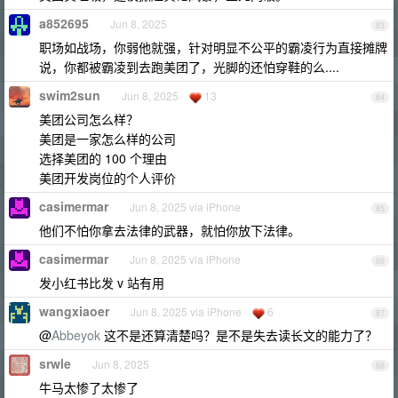
a852695
Jun 8, 2025
83
职场如战场，你弱他就强，针对明显不公平的霸凌行为直接摊牌
说，你都被霸凌到去跑美团了，光脚的还怕穿鞋的么....
swim2sun
Jun 8, 2025
13
84
美团公司怎么样？
美团是一家怎么样的公司
选择美团的 100 个理由
美团开发岗位的个人评价
casimermar
Jun 8, 2025 via iPhone
85
他们不怕你拿去法律的武器，就怕你放下法律。
casimermar
Jun 8, 2025 via iPhone
86
发小红书比发 v 站有用
wangxiaoer
Jun 8, 2025 via iPhone
6
87
@
Abbeyok
这不是还算清楚吗？是不是失去读长文的能力了？
srwle
Jun 8, 2025
88
牛马太惨了太惨了