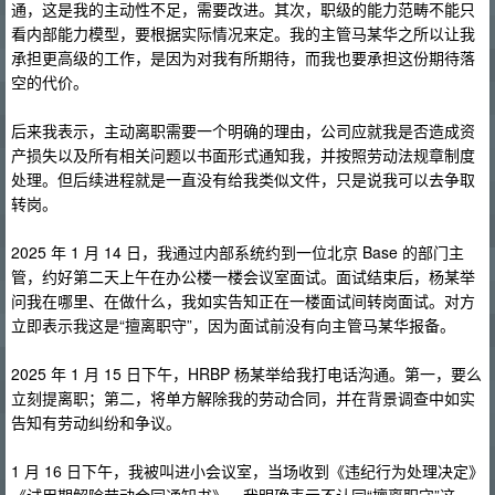
通，这是我的主动性不足，需要改进。其次，职级的能力范畴不能只
看内部能力模型，要根据实际情况来定。我的主管马某华之所以让我
承担更高级的工作，是因为对我有所期待，而我也要承担这份期待落
空的代价。
后来我表示，主动离职需要一个明确的理由，公司应就我是否造成资
产损失以及所有相关问题以书面形式通知我，并按照劳动法规章制度
处理。但后续进程就是一直没有给我类似文件，只是说我可以去争取
转岗。
2025 年 1 月 14 日，我通过内部系统约到一位北京 Base 的部门主
管，约好第二天上午在办公楼一楼会议室面试。面试结束后，杨某举
问我在哪里、在做什么，我如实告知正在一楼面试间转岗面试。对方
立即表示我这是“擅离职守”，因为面试前没有向主管马某华报备。
2025 年 1 月 15 日下午，HRBP 杨某举给我打电话沟通。第一，要么
立刻提离职；第二，将单方解除我的劳动合同，并在背景调查中如实
告知有劳动纠纷和争议。
1 月 16 日下午，我被叫进小会议室，当场收到《违纪行为处理决定》