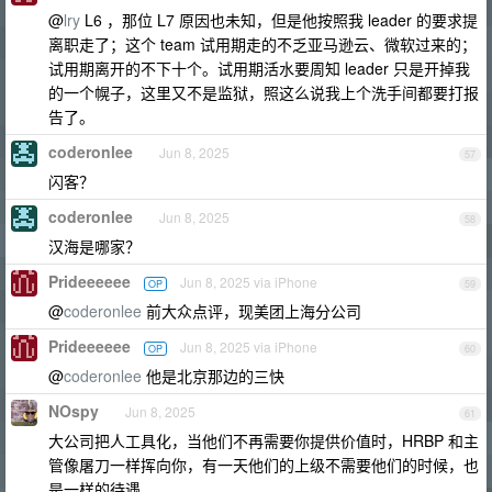
@
lry
L6 ，那位 L7 原因也未知，但是他按照我 leader 的要求提
离职走了；这个 team 试用期走的不乏亚马逊云、微软过来的；
试用期离开的不下十个。试用期活水要周知 leader 只是开掉我
的一个幌子，这里又不是监狱，照这么说我上个洗手间都要打报
告了。
coderonlee
Jun 8, 2025
57
闪客？
coderonlee
Jun 8, 2025
58
汉海是哪家？
Prideeeeee
Jun 8, 2025 via iPhone
OP
59
@
coderonlee
前大众点评，现美团上海分公司
Prideeeeee
Jun 8, 2025 via iPhone
OP
60
@
coderonlee
他是北京那边的三快
NOspy
Jun 8, 2025
61
大公司把人工具化，当他们不再需要你提供价值时，HRBP 和主
管像屠刀一样挥向你，有一天他们的上级不需要他们的时候，也
是一样的待遇。