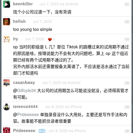
keenkiller
Jun 7, 2025 via Android
51
找个小公司过渡一下，没有背调
hefish
Jun 7, 2025
52
too young too simple
lry
Jun 7, 2025
1
53
op 当时的职级是 L 几？那位 Tiktok 的跳槽过来的试用期不通过
的原因是啥，按理说能力不会有大的问题吧，算上 op 这个组近
期已经有两个试用期不通过的了。
另外内部活水前还需要报备太离谱了，不应该是活水通过了当前
部门才知道吗
casatAway
Jun 7, 2025 via Android
54
@
Gilfoyle26
大公司的试用期怎么可能说没就没，必须得高管才
有可能。
terence4444
Jun 8, 2025 via iPhone
55
@
Prideeeeee
单独录音没什么大用处，主要还是写作手法和内
容。故事能不能抓住读者很重要
Prideeeeee
Jun 8, 2025 via iPhone
OP
56