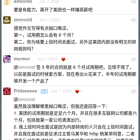
adwords
Jun 7, 2025
19
要是有能力，离开了美团也一样赚高薪吧
zerovoid
Jun 7, 2025
20
感觉作文写得有点拗口晦涩，
第一，试用期怎么会有 6 个月？
第二，你为啥要上班时间去面试，另外这美团内部没有明文的转
岗规则吗？
murmur
Jun 7, 2025
1
21
@
zerovoid
签 3 年的合同就是 6 个月试用期吧，见怪不怪了，
以前是面试的时候套方案，现在卷出火花来了，半年的试用期都
够开发一个产品了
Prideeeeee
Jun 7, 2025
4
OP
22
@
zerovoid
虽然我没理解哪里拗口晦涩，但我还是回答一下：
1. 美团的试用期就是足足六个月，并且在很多互联网公司都是六
个月，包括我第一家公司滴滴出行。
2. 我上班时间去面试是因为内部转岗的人只会在上班时间面试，
并且我在面试前是征求过主管马某华和 hrbp 杨某举同意，二者