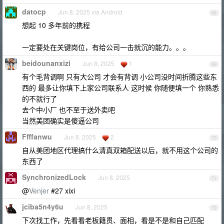
datocp
Jun 8, 2025 via Android
68
想起 10 多年前的携程
一定要处在关键岗位，有给公司一击就沉的能力。。。
beidounanxizi
Jun 8, 2025
1
69
有个毛背调啊 只有大公司 才会有背调 小公司没时间折腾这些东
西的 最多让你填下上家公司联系人 这时候 你随便填一个 你熟悉
的不就行了
去个中小厂 也不至于送外卖吧
当然美团确实是傻逼公司
Ffffanwu
Jun 8, 2025
2
70
自从美团地区代理搞什么清真双箱配送以后，就不用这个公司的
东西了
SynchronizedLock
Jun 8, 2025
71
@
Venjer
#27 xixi
jciba5n4y6u
Jun 8, 2025
72
下次找工作，先看看老板籍贯、面相，看是不是和自己匹配