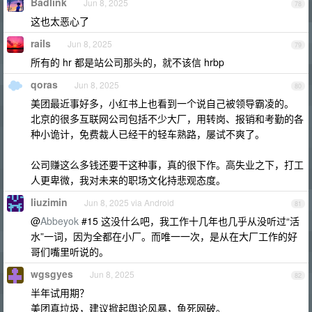
Badlink
Jun 8, 2025
78
这也太恶心了
rails
Jun 8, 2025
79
所有的 hr 都是站公司那头的，就不该信 hrbp
qoras
Jun 8, 2025
80
美团最近事好多，小红书上也看到一个说自己被领导霸凌的。
北京的很多互联网公司包括不少大厂，用转岗、报销和考勤的各
种小诡计，免费裁人已经干的轻车熟路，屡试不爽了。
公司赚这么多钱还要干这种事，真的很下作。高失业之下，打工
人更卑微，我对未来的职场文化持悲观态度。
liuzimin
Jun 8, 2025 via Android
81
@
Abbeyok
#15 这没什么吧，我工作十几年也几乎从没听过“活
水”一词，因为全都在小厂。而唯一一次，是从在大厂工作的好
哥们嘴里听说的。
wgsgyes
Jun 8, 2025
82
半年试用期？
美团真垃圾，建议掀起舆论风暴，鱼死网破。