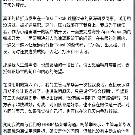
于滚的程度。
真正的转折点发生在一位从 Tiktok 跳槽过来的资深研发同事，试用期
没通过，被光速离职。这时，压力就落在了我身上。我成为了继任
者，作为小组里唯一的客户端开发，一面要完成海外 App-Peppr 新的
需求开发，一面要解决前人光速离职留下的问题。在有限的时间内，
一遍又一遍地让我逆向分析 Toast 的源代码，写方案、出文档、开
发，同时还要遭受质疑、否定、打压和不认可。
那是我人生最黑暗、也最酗酒的一段日子。试图靠酒精麻痹自己，去
抵御职场里的苟且和内心的绝望。
在试用期的第六个月，我的主管马某华第一次找我谈话，直接表示试
用期不会让我通过了，也没说明原因，只是说“不符合预期”，希望我
在三天内提离职走。我提出疑问：“没有缓冲期吗？没有赔偿吗？”对
方表示越快越好，对我、对团队都是好事，也不存在赔偿这一说。对
方同时表示，如果我觉得自己行，也可以在这几天内争取转岗。
期间我试图与我们的 HRBP 杨某举沟通。杨某举表示，主管马某华没
有跟我沟通试用期目标，确实是他的问题，但我也没有主动去约他沟