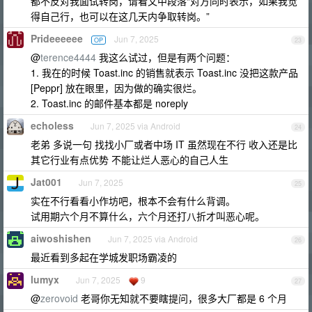
都不反对我面试转岗，请看文中段落“对方同时表示，如果我觉
得自己行，也可以在这几天内争取转岗。”
Prideeeeee
Jun 7, 2025
OP
23
@
terence4444
我这么试过，但是有两个问题：
1. 我在的时候 Toast.inc 的销售就表示 Toast.inc 没把这款产品
[Peppr] 放在眼里，因为做的确实很烂。
2. Toast.inc 的邮件基本都是 noreply
echoless
Jun 7, 2025 via Android
24
老弟 多说一句 找找小厂或者中场 IT 虽然现在不行 收入还是比
其它行业有点优势 不能让烂人恶心的自己人生
Jat001
Jun 7, 2025
25
实在不行看看小作坊吧，根本不会有什么背调。
试用期六个月不算什么，六个月还打八折才叫恶心呢。
aiwoshishen
Jun 7, 2025 via Android
26
最近看到多起在学城发职场霸凌的
lumyx
Jun 7, 2025
9
27
@
zerovoid
老哥你无知就不要瞎提问，很多大厂都是 6 个月