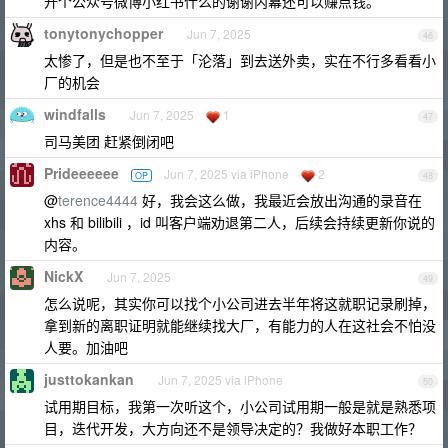
开个公众号微博小红书什么的谢谢内幕还可以赚点钱。
tonytonychopper
Jun 7, 2025
46
太惨了，但是也不至于「沦落」到去送外卖，实在不行多看看小
厂的机会
windfalls
Jun 7, 2025
1
47
司马美团 赶紧倒闭吧
Prideeeeee
Jun 7, 2025 via iPhone
2
OP
48
@
terence4444
好，我会这么做，我最近会放出沟通的录音在
xhs 和 bilibili ，id 叫客户端劝退第二人，后续会持续更新你说的
内容。
NickX
Jun 7, 2025
49
怎么说呢，其实你可以找个小公司进去半年将这就职记录刷掉，
拿到新的离职证明就能继续找大厂，有能力的人在这社会不怕没
人要。加油吧
justtokankan
Jun 7, 2025 via iPhone
50
试用期目标，我第一次听这个，小公司试用期一般是就是熟悉项
目，迭代开发，大方向还不是领导决定的？我做好本职工作？