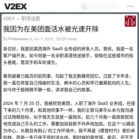
V2EX
职场话题
›
我因为在美团面活水被光速开除
By
Prideeeeee
at Jun 7, 2025 · 32229 views
各位好，我是前美团海外 SaaS 业务组的研发人员。曾经，我是一名
客户端开发，如今则是一名全职滴滴快送骑手，穿梭在这座城市的街
头巷尾，靠双手和车轮谋生。
看到被暴力裁员的前同事，勾起了我无数痛苦回忆。沉寂了半年多，
我一直在修复自己残破的生活、麻木的心灵和早已偏离航向的人生。
如今终于能稍微平静一些，讲讲我自己的故事。
2024 年 7 月 25 日，我被挖到美团，入职了海外 SaaS 业务组。在接
下来的几个月里，和其他同事不一样，我的主管马某华从未与我沟通
过试用期目标，似乎我天生就是一届炮灰。前几个月我一直按部就班
地完成自己手头的工作，需要加班就默不作声地加班。在这个“以嫡系
为中心，长期且有耐心”的工作环境中，我不再是《摩登时代》里的卓
别林，而是一条日夜不停的流水线。那时候的我觉得，能忍，还不至