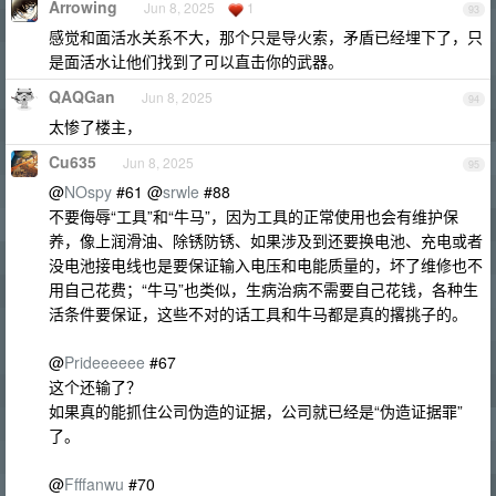
Arrowing
Jun 8, 2025
1
93
感觉和面活水关系不大，那个只是导火索，矛盾已经埋下了，只
是面活水让他们找到了可以直击你的武器。
QAQGan
Jun 8, 2025
94
太惨了楼主，
Cu635
Jun 8, 2025
95
@
NOspy
#61 @
srwle
#88
不要侮辱“工具”和“牛马”，因为工具的正常使用也会有维护保
养，像上润滑油、除锈防锈、如果涉及到还要换电池、充电或者
没电池接电线也是要保证输入电压和电能质量的，坏了维修也不
用自己花费；“牛马”也类似，生病治病不需要自己花钱，各种生
活条件要保证，这些不对的话工具和牛马都是真的撂挑子的。
@
Prideeeeee
#67
这个还输了？
如果真的能抓住公司伪造的证据，公司就已经是“伪造证据罪”
了。
@
Ffffanwu
#70