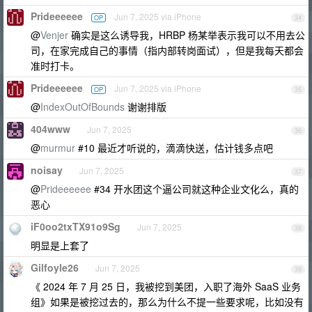
Prideeeeee
Jun 7, 2025 via iPhone
OP
34
@
Venjer
确实是这么诱导我，HRBP 杨某举表示我可以不用去公
司，在家完成自己的事情（指内部转岗面试），但是我每天都会
准时打卡。
Prideeeeee
Jun 7, 2025 via iPhone
OP
35
@
IndexOutOfBounds
谢谢排版
404www
Jun 7, 2025
36
@
murmur
#10 最近才听说的，滴滴快送，估计钱多点吧
noisay
Jun 7, 2025
37
@
Prideeeeee
#34 开水团这个逼公司就这种企业文化么，真的
恶心
iF0oo2txTX91o9Sg
Jun 7, 2025
38
明显是上套了
Gilfoyle26
Jun 7, 2025
39
《 2024 年 7 月 25 日，我被挖到美团，入职了海外 SaaS 业务
组》如果是被挖过去的，那么为什么不提一些要求呢，比如没有