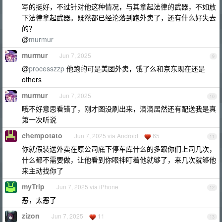
写的挺好，不过针对他这种情况，与其拿起法律的武器，不如放
下法律拿起武器。既然都已经沦落到跑外卖了，还有什么好失去
的？
@
murmur
murmur
Jun 7, 2025
9
@
processzzp
他跑的可是美团外卖，饿了么和京东现在还是
others
murmur
Jun 7, 2025
10
哦不好意思看错了，刚才图没刷出来，滴滴居然还有配送我是真
第一次听说
chempotato
Jun 7, 2025 via Android
65
11
你就假装送外卖在原公司底下停车库什么的多跟你们上司几次，
什么都不需要做，让他看到你眼神盯着他就够了，来几次就够他
来主动找你了
myTrip
Jun 7, 2025 via iPhone
12
恶，太恶了
zizon
Jun 7, 2025
11
13