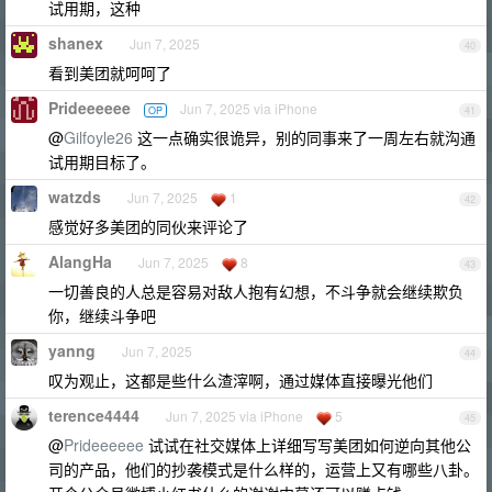
试用期，这种
shanex
Jun 7, 2025
40
看到美团就呵呵了
Prideeeeee
Jun 7, 2025 via iPhone
OP
41
@
Gilfoyle26
这一点确实很诡异，别的同事来了一周左右就沟通
试用期目标了。
watzds
Jun 7, 2025
1
42
感觉好多美团的同伙来评论了
AlangHa
Jun 7, 2025
8
43
一切善良的人总是容易对敌人抱有幻想，不斗争就会继续欺负
你，继续斗争吧
yanng
Jun 7, 2025
44
叹为观止，这都是些什么渣滓啊，通过媒体直接曝光他们
terence4444
Jun 7, 2025 via iPhone
5
45
@
Prideeeeee
试试在社交媒体上详细写写美团如何逆向其他公
司的产品，他们的抄袭模式是什么样的，运营上又有哪些八卦。