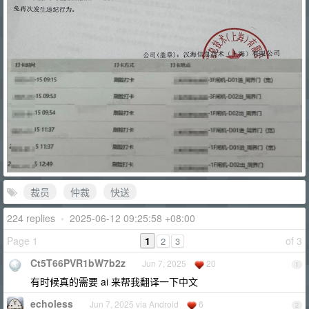
裁员
仲裁
快送
224 replies
•
2025-06-12 09:25:58 +08:00
Page 1
1
of 3
2
3
Ct5T66PVR1bW7b2z
Jun 7, 2025
20
1
有时候真的需要 ai 来帮我翻译一下中文
echoless
Jun 7, 2025 via Android
6
2