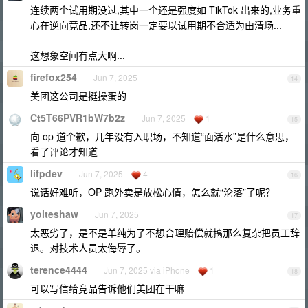
连续两个试用期没过,其中一个还是强度如 TikTok 出来的,业务重
心在逆向竞品,还不让转岗一定要以试用期不合适为由清场...
这想象空间有点大啊...
firefox254
Jun 7, 2025
14
美团这公司是挺操蛋的
Ct5T66PVR1bW7b2z
Jun 7, 2025
1
15
向 op 道个歉，几年没有入职场，不知道“面活水”是什么意思，
看了评论才知道
lifpdev
Jun 7, 2025
4
16
说话好难听，OP 跑外卖是放松心情，怎么就“沦落”了呢？
yoiteshaw
Jun 7, 2025
17
太恶劣了，是不是单纯为了不想合理赔偿就搞那么复杂把员工辞
退。对技术人员太侮辱了。
terence4444
Jun 7, 2025 via iPhone
1
18
可以写信给竞品告诉他们美团在干嘛