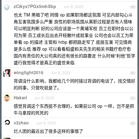
zCikyx7PGx5mhXbp
Jun 8, 2025
89
也太 TM 黑暗了吧 同情 op 如果职场都这氛围 可见内部勾心斗
角互害氛围多么严重 良性的职场氛围从离职过程是否有人情味
可以明显判断 好的公司应该是一个黄埔军校 员工在职时会以公
司为荣 员工成长后出去开枝散叶成就事业 公司也会以员工为荣
单看 op 的描述 主管和 hrbp 都把路走窄了 底层互害 可见情商
是多么低 推荐 op 可以看看稻盛和夫先生的相关书籍疗愈疗愈
国内有责任的大公司真的还有很长的路要走 什么时候“利他”哲学
盛行我觉得才是真正的盛世来临
winglight2016
Jun 8, 2025
90
背调没什么影响，我都给几个同时接过背调的电话了，找交情好
的同事，只管吹就是了。
Hakari
Jun 8, 2025
91
感觉背调这个东西挺不合理的，如果前公司 op 一样，岂不是把
牛马拿捏的死死的
v2zhao
Jun 8, 2025
92
烂人团的最近出了很多这样的事情了