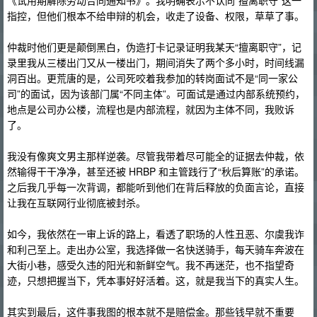
《试用期解除劳动合同通知书》。我明确表示不认同“擅离职守”这一
指控，但他们根本不给申辩的机会，收走了设备、权限，草草了事。
仲裁时他们更是颠倒黑白，伪造打卡记录证明我某天“擅离职守”，记
录里我从三楼出门又从一楼出门，期间消失了两个多小时，时间线漏
洞百出。更荒唐的是，公司死咬着我参加的转岗面试不是“同一家公
司”的面试，因为该部门属“不同主体”。可面试是通过内部系统预约，
地点是公司办公楼，流程也是内部流程，就因为主体不同，我败诉
了。
我没有像爽文男主那样逆袭。尽管我带着尽可能全的证据去仲裁，依
然输得干干净净，甚至还被 HRBP 和主管践行了“秋后算账”的承诺。
之后我几乎每一次背调，都能听到他们在背后释放的负面言论，直接
让我在互联网行业彻底被封杀。
如今，我依然在一审上诉的路上，看透了职场的人性丑恶、尔虞我诈
和利己至上。走出办公室，我选择做一名快送骑手，每天骑车奔波在
大街小巷，感受久违的阳光和新鲜空气。我不再迷茫，也不指望奇
迹，只想把握当下，凭本事好好活着。这，就是我当下的真实人生。
其实到最后，这件事我图的根本就不是赔偿金。那些钱早就不重要