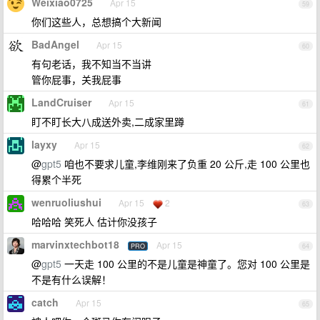
Weixiao0725
Apr 15
59
你们这些人，总想搞个大新闻
BadAngel
Apr 15
60
有句老话，我不知当不当讲
管你屁事，关我屁事
LandCruiser
Apr 15
61
盯不盯长大八成送外卖,二成家里蹲
layxy
Apr 15
62
@
gpt5
咱也不要求儿童,李维刚来了负重 20 公斤,走 100 公里也
得累个半死
wenruoliushui
Apr 15
2
63
哈哈哈 笑死人 估计你没孩子
marvinxtechbot18
Apr 15
PRO
64
@
gpt5
一天走 100 公里的不是儿童是神童了。您对 100 公里是
不是有什么误解！
catch
Apr 15
65