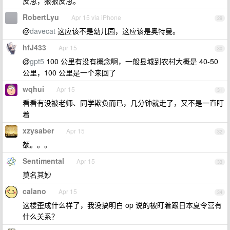
反思，狠狠反思。
RobertLyu
Apr 15 via iPhone
29
@
davecat
这应该不是幼儿园，这应该是奥特曼。
hfJ433
Apr 15
30
@
gpt5
100 公里有没有概念啊，一般县城到农村大概是 40-50
公里，100 公里是一个来回了
wqhui
Apr 15
31
看看有没被老师、同学欺负而已，几分钟就走了，又不是一直盯
着
xzysaber
Apr 15
32
额。。。
Sentimental
Apr 15
33
莫名其妙
calano
Apr 15
34
这楼歪成什么样了，我没搞明白 op 说的被盯着跟日本夏令营有
什么关系？