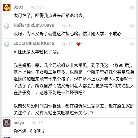
0203
Apr 15
44
太可怕了，吓得我点进来赶紧退出去。
N6R91zIxLm37099s
Apr 15
45
哎呀，为人父母了就懂这种担心咯。估计刚入学，不放心
c5CctNIhsD0KKs45
Apr 15
1
46
V 社还是太年轻化了😂。
我爸妈那一辈，几个兄弟姐妹非常常见，到了我这一代(90 后)，
基本上独生子女和二胎居多，以前是一个院子里好几个甚至兄弟
姐妹的加起来能有十来个孩子，现在基本上双方老人+夫妻就一
个孩子了，所以自然而然父母和老人都会把更多精力和关注投入
在孩子身上，这总不能是一件坏事吧？
以前父母没时间跟你相处，都在控诉原生家庭差，现在原生家庭
关注你了，又有人站出来吐槽过分关心了？
aizya
Apr 15
47
你不满 18 岁吧？