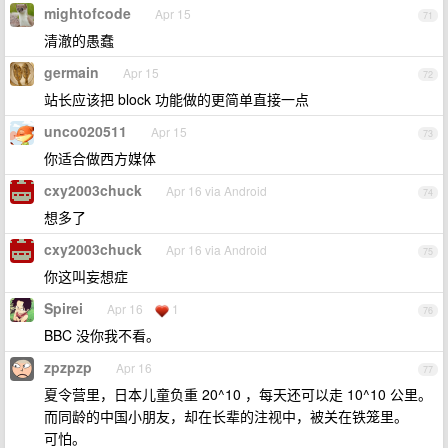
mightofcode
Apr 15
71
清澈的愚蠢
germain
Apr 15
72
站长应该把 block 功能做的更简单直接一点
unco020511
Apr 15
73
你适合做西方媒体
cxy2003chuck
Apr 16 via Android
74
想多了
cxy2003chuck
Apr 16 via Android
75
你这叫妄想症
Spirei
Apr 16
1
76
BBC 没你我不看。
zpzpzp
Apr 16
77
夏令营里，日本儿童负重 20^10 ，每天还可以走 10^10 公里。
而同龄的中国小朋友，却在长辈的注视中，被关在铁笼里。
可怕。