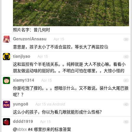
照片名字：曾几何时
GeruzoniAnsasu
Apr 15
39
意思是，孩子太小了不适合监控，等长大了再监控🤔
tianjiyao
Apr 15
40
这和监控有个半毛钱关系。。纯粹就是 大人不放心嘛。看看小
朋友做运动啥的挺好的。。不明白可怕在哪里，，大惊小怪的
xiamy1314
Apr 15
41
你是吃饱了撑的。。。想暗示什么，又不敢说。装什么大尾巴狼
呢？？
yungo8
Apr 15 via Android
42
这么小的孩子，你以为看几眼就能形成什么性格？
dddd1919
Apr 15
43
@
xbtxx
#4 哪里抄来的标准答案