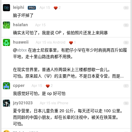
leiphi
Apr 15
2
PRO
54
脑子坏掉了
hsiafan
Apr 15
55
确实太可怕了，我是说 OP ，偷拍照片还发上来网暴
huaweii
Apr 15 via Android
1
56
@
xbtxx
在迪士尼叙事里，有肥仔小🐻在年少时肩挑两百斤如履
平地，走十里山路连肩都不用换。
在现实世界里，普通人拎两袋米上三楼都想歇一会儿。
可怕。原来超人（🐻）的主要产地，不是日本夏令营，而是...
cpper
Apr 15
2
57
我感觉好可怕，是 op 好可怕
jzy321023
Apr 15 via iPhone
58
夏令营里，日本儿童负重 20 公斤，每天还可以走 100 公里。
而同龄的中国小朋友，却在长辈的注视中，被关在铁笼里。
可怕。