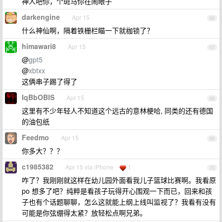
神人吧你，个斑马你在闹眼子
darkengine
Apr 15
66
什么神仙啊，隔着铁栅栏瞄一下就枷锁了？
himawari8
Apr 15
67
@
gpt5
@
xbtxx
这俩串子踢了得了
IqBbOBIS
Apr 15
68
这里有不少年轻人不知道这个远古的意林梗哈, 同类的还有德国
的油包纸
Feedmo
Apr 15
69
你多大？？？
c1985382
Apr 15 via iPhone
1
70
咋了？我刚刚就这样在幼儿园外面看我儿子篮球比赛啊。我看原
po 想多了吧？纯粹是看孩子玩得开心围观一下而已，回来和孩
子也有个话题聊聊，怎么这就能上纲上线叫监视了？我看有没有
可能是你弦绷得太紧？放轻松点啊兄弟。