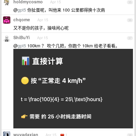
holdmycosmo
Apr 15
35
@
gpt5
你扯蛋呢，叫他来 100 公里都得换十次肩
chqome
Apr 15
36
又不是你的孩子，操啥闲心呢
ShiBuYi
Apr 15
37
@
gpt5
100km ？ 吹个几把，你跑个 10km 给老子看看。
wuyadaxian
Apr 15
1
38