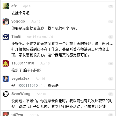
afx
Apr 16
78
去挂个号吧
yogogo
Apr 16
79
你要是没事就去洗脚，找个机师打个飞机
TimG
Apr 16 via Android
80
还好吧。不过之前无意间看到一个儿童手表的好评，说上班可以
打开摄像头看到孩子在干什么，甚至听着老师讲课当环境音上
班，家长感觉很安心。这个我是真的感觉很可怕。
11000111010
Apr 16
81
拉黑了 脑子有问题
vegeta2ex
Apr 16
82
@
11000111010
+1 ，真无语
SvenWong
Apr 16
83
没问题，不可怕，你是家长你也盯，我以前也有几次比较空的时
候，路过我儿子幼儿园，看到他们户外活动，也想看几分钟
tt67wq
Apr 16
84