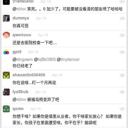
318meister
Apr 16
91
@
xbtxx
笑死。。0 加少了，可能要被没看清的朋友喷了哈哈哈
dummyx
Apr 16
92
你真可悲
qwertooo
Apr 16
93
还是去医院检查一下吧....
gpt5
Apr 16
94
@
dingawm
@
IqBbOBIS
@
tinydancer
你已经老了
shaozelin030405
Apr 16
95
你在说啥...盯一个月再说
lysShub
Apr 16
96
@
xbtxx
被福岛照变异了吧
qomo
Apr 16
97
你想干啥？如果你是墙里从业者，你干啥家长放心？ 如果你是
家长，你孩子在里面遭受啥，你不在乎？脑袋呢