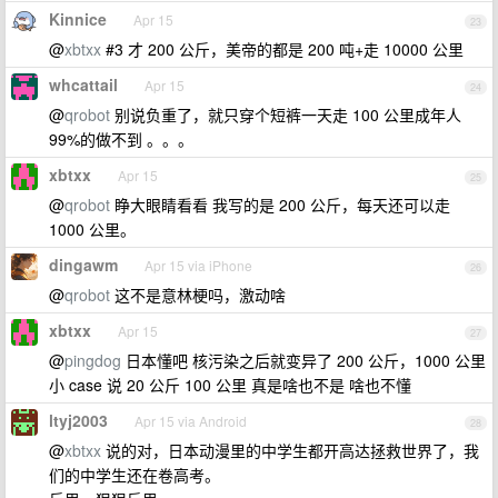
Kinnice
Apr 15
23
@
xbtxx
#3 才 200 公斤，美帝的都是 200 吨+走 10000 公里
whcattail
Apr 15
24
@
qrobot
别说负重了，就只穿个短裤一天走 100 公里成年人
99%的做不到 。。。
xbtxx
Apr 15
25
@
qrobot
睁大眼睛看看 我写的是 200 公斤，每天还可以走
1000 公里。
dingawm
Apr 15 via iPhone
26
@
qrobot
这不是意林梗吗，激动啥
xbtxx
Apr 15
27
@
pingdog
日本懂吧 核污染之后就变异了 200 公斤，1000 公里
小 case 说 20 公斤 100 公里 真是啥也不是 啥也不懂
ltyj2003
Apr 15 via Android
28
@
xbtxx
说的对，日本动漫里的中学生都开高达拯救世界了，我
们的中学生还在卷高考。