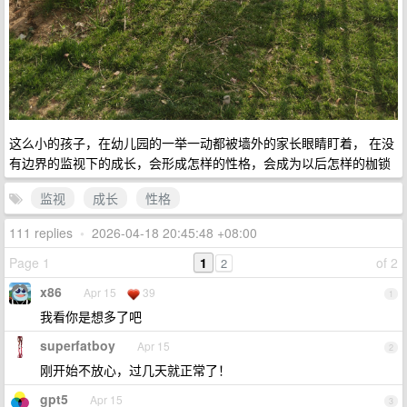
这么小的孩子，在幼儿园的一举一动都被墙外的家长眼睛盯着， 在没
有边界的监视下的成长，会形成怎样的性格，会成为以后怎样的枷锁
监视
成长
性格
111 replies
•
2026-04-18 20:45:48 +08:00
Page 1
1
of 2
2
x86
Apr 15
39
1
我看你是想多了吧
superfatboy
Apr 15
2
刚开始不放心，过几天就正常了！
gpt5
Apr 15
3