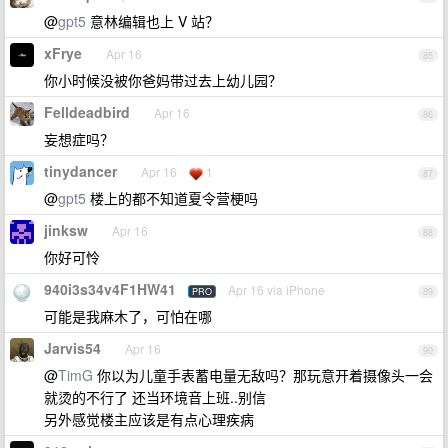
@
gpt5
意林编辑也上 V 站？
xFrye
Apr 16
85
你小时候没被你爸妈带过去上幼儿园？
Felldeadbird
Apr 16
86
妄想症吗？
tinydancer
Apr 16
1
87
@
gpt5
楼上的都不知道夏令营梗吗
jinksw
Apr 16
88
你好可怜
940i3s34v4F1HW41
Apr 16 via iPhone
PRO
89
可能是我麻木了，可怕在哪
Jarvis54
Apr 16
90
@
TimG
你以为儿童手表蓄电量无敌吗？那玩意开着摄像头一会
就烫的不行了 还当环境音上班..别信
另外感觉楼主应该是有点心理疾病