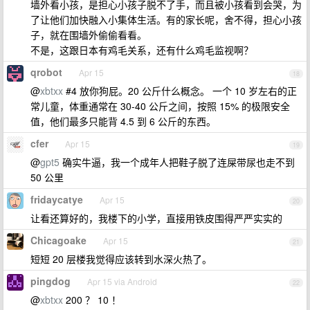
墙外看小孩，是担心小孩子脱不了手，而且被小孩看到会哭，为
了让他们加快融入小集体生活。有的家长呢，舍不得，担心小孩
子，就在围墙外偷偷看看。
不是，这跟日本有鸡毛关系，还有什么鸡毛监视啊？
qrobot
Apr 15
18
@
xbtxx
#4 放你狗屁。20 公斤什么概念。 一个 10 岁左右的正
常儿童，体重通常在 30-40 公斤之间，按照 15% 的极限安全
值，他们最多只能背 4.5 到 6 公斤的东西。
cfer
Apr 15
19
@
gpt5
确实牛逼，我一个成年人把鞋子脱了连屎带尿也走不到
50 公里
fridaycatye
Apr 15
20
让看还算好的，我楼下的小学，直接用铁皮围得严严实实的
Chicagoake
Apr 15
21
短短 20 层楼我觉得应该转到水深火热了。
pingdog
Apr 15 via Android
22
@
xbtxx
200 ？ 10 ！