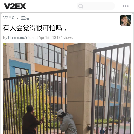
V2EX
生活
›
有人会觉得很可怕吗 ，
By
HammondY5an
at Apr 15 · 13474 views