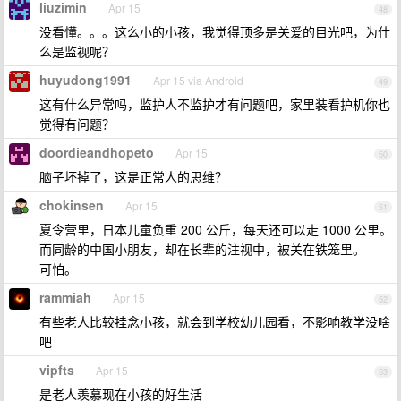
liuzimin
Apr 15
48
没看懂。。。这么小的小孩，我觉得顶多是关爱的目光吧，为什
么是监视呢？
huyudong1991
Apr 15 via Android
49
这有什么异常吗，监护人不监护才有问题吧，家里装看护机你也
觉得有问题？
doordieandhopeto
Apr 15
50
脑子坏掉了，这是正常人的思维？
chokinsen
Apr 15
51
夏令营里，日本儿童负重 200 公斤，每天还可以走 1000 公里。
而同龄的中国小朋友，却在长辈的注视中，被关在铁笼里。
可怕。
rammiah
Apr 15
52
有些老人比较挂念小孩，就会到学校幼儿园看，不影响教学没啥
吧
vipfts
Apr 15
53
是老人羡慕现在小孩的好生活