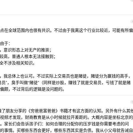
点在全球范围内也很有共识。不过由于我离这个行业比较近，可能有所偏
由于：
化，意识形态上对无产的推崇；
槛较高，普通人根本无法接触到；
完全不涉及相关知识。
的区别，我总体上也认可。不过实际上交易员也是赌徒，赌徒分为赢钱的高手，
易员”，臭手叫做“赌徒”（同样是炒股，赚钱了就是交易员，亏钱了就是赌
偏颇，不过背后的逻辑是没问题的。
触了朋友分享的《穷爸爸富爸爸》书籍才有这方面的认知。另外有什么其
视频才发现，财商教育是从小时候就拉开差距的。大概内容是坐标北京的
。家长们会告诉孩子们：如何合理的分配你的压岁钱是你需要考虑的问
的事情。买哪些东西会更好，哪些东西其实是负债。我从小父母就告诫自