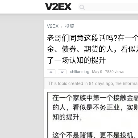
V2EX
投资
›
老哥们同意这段话吗?在一
金、债券、期货的人，看似
了一场认知的提升
shilianmlxg
·
May 9
· 7880 views
This topic created in 91 days ago, the infor