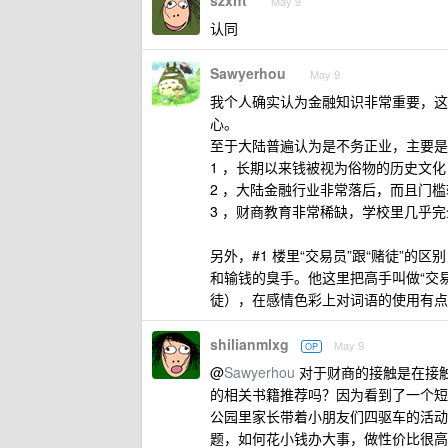
szxht
May 9
认同
Sawyerhou
May 9
我个人确实认为金融知识非常重要，这
心。
至于大陆普遍认为是不务正业，主要是
1 ，长期以来钱被视为俗物的历史文
2 ，大陆金融行业非常落后，而且门
3 ，财商教育非常稀缺，学校里几乎
另外，#1 楼里“交易员”跟“赌徒”
和输钱的臭手。他这里把高手叫做“交
徒），在感情色彩上对词语的使用有点
shilianmlxg
May 9
OP
@
Sawyerhou
对于财商的接触是在接
的相关书籍推荐吗？因为看到了一个短
公园里家长带着小朋友们四驱车的活动
题，如何花小钱办大事，做性价比很高